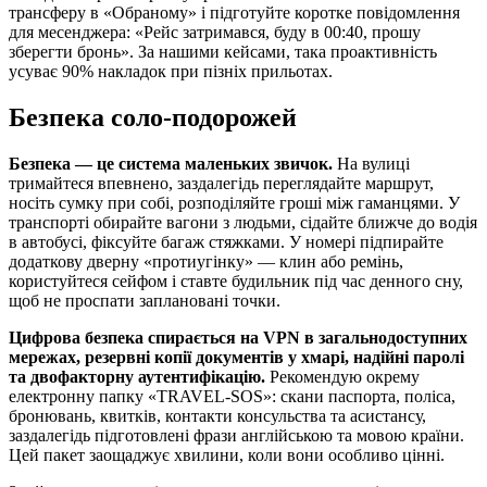
трансферу в «Обраному» і підготуйте коротке повідомлення
для месенджера: «Рейс затримався, буду в 00:40, прошу
зберегти бронь». За нашими кейсами, така проактивність
усуває 90% накладок при пізніх прильотах.
Безпека соло-подорожей
Безпека — це система маленьких звичок.
На вулиці
тримайтеся впевнено, заздалегідь переглядайте маршрут,
носіть сумку при собі, розподіляйте гроші між гаманцями. У
транспорті обирайте вагони з людьми, сідайте ближче до водія
в автобусі, фіксуйте багаж стяжками. У номері підпирайте
додаткову дверну «протиугінку» — клин або ремінь,
користуйтеся сейфом і ставте будильник під час денного сну,
щоб не проспати заплановані точки.
Цифрова безпека спирається на VPN в загальнодоступних
мережах, резервні копії документів у хмарі, надійні паролі
та двофакторну аутентифікацію.
Рекомендую окрему
електронну папку «TRAVEL‑SOS»: скани паспорта, поліса,
бронювань, квитків, контакти консульства та асистансу,
заздалегідь підготовлені фрази англійською та мовою країни.
Цей пакет заощаджує хвилини, коли вони особливо цінні.