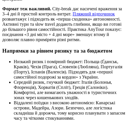
Формат теж важливий.
City‑break дає насичені враження за
3–4 дні й простий контроль витрат.
Пляжний відпочинок
розвантажує і підходить як «перша сходинка» автономності.
Активні тури та slow travel додають глибини, якщо ви готові
до більшого рівня самостійності. Практика AnyTour показує:
поєднання «3 дні місто + 4 дні море» зменшує втому й
дозволяє плавно приміряти різні ритми.
Напрямки за рівнем ризику та за бюджетом
Низький ризик і помірний бюджет: Польща (Ґданськ,
Краків), Чехія (Прага), Словенія (Любляна), Португалія
(Порту), Іспанія (Валенсія). Підходять для «першої
самостійної подорожі за кордон» з України.
Середній ризик, гнучкий бюджет: Італія (Болонья,
Флоренція), Хорватія (Спліт), Греція (Салоніки).
Комфортні, але вимагають уважності в туристичних
зонах через кишенькових злодіїв.
Віддалені поїздки з високою автономією: Канарські
острови, Мадейра, Азори. Безпечно, але логістика
складніша й дорожча, тому корисно планувати з запасом
часу та чіткими стикуваннями.