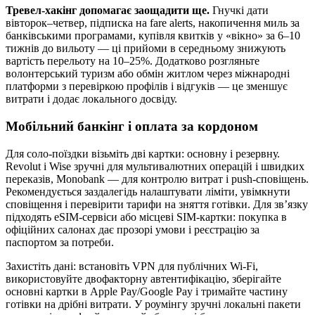
Тревел‑хакінг допомагає заощадити ще.
Гнучкі дати
вівторок–четвер, підписка на fare alerts, накопичення миль за
банківськими програмами, купівля квитків у «вікно» за 6–10
тижнів до вильоту — ці прийоми в середньому знижують
вартість перельоту на 10–25%. Додатково розгляньте
волонтерський туризм або обмін житлом через міжнародні
платформи з перевіркою профілів і відгуків — це зменшує
витрати і додає локального досвіду.
Мобільний банкінг і оплата за кордоном
Для соло‑поїздки візьміть дві картки: основну і резервну.
Revolut і Wise зручні для мультивалютних операцій і швидких
переказів, Monobank — для контролю витрат і push‑сповіщень.
Рекомендується заздалегідь налаштувати ліміти, увімкнути
сповіщення і перевірити тарифи на зняття готівки. Для зв’язку
підходять eSIM‑сервіси або місцеві SIM‑картки: покупка в
офіційних салонах дає прозорі умови і реєстрацію за
паспортом за потреби.
Захистіть дані: встановіть VPN для публічних Wi‑Fi,
використовуйте двофакторну автентифікацію, зберігайте
основні картки в Apple Pay/Google Pay і тримайте частину
готівки на дрібні витрати. У роумінгу зручні локальні пакети