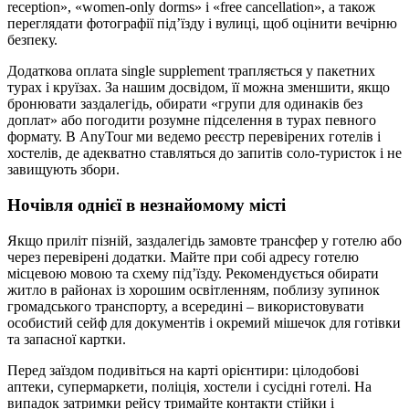
reception», «women‑only dorms» і «free cancellation», а також
переглядати фотографії під’їзду і вулиці, щоб оцінити вечірню
безпеку.
Додаткова оплата single supplement трапляється у пакетних
турах і круїзах. За нашим досвідом, її можна зменшити, якщо
бронювати заздалегідь, обирати «групи для одинаків без
доплат» або погодити розумне підселення в турах певного
формату. В AnyTour ми ведемо реєстр перевірених готелів і
хостелів, де адекватно ставляться до запитів соло‑туристок і не
завищують збори.
Ночівля однієї в незнайомому місті
Якщо приліт пізній, заздалегідь замовте трансфер у готелю або
через перевірені додатки. Майте при собі адресу готелю
місцевою мовою та схему під’їзду. Рекомендується обирати
житло в районах із хорошим освітленням, поблизу зупинок
громадського транспорту, а всередині – використовувати
особистий сейф для документів і окремий мішечок для готівки
та запасної картки.
Перед заїздом подивіться на карті орієнтири: цілодобові
аптеки, супермаркети, поліція, хостели і сусідні готелі. На
випадок затримки рейсу тримайте контакти стійки і