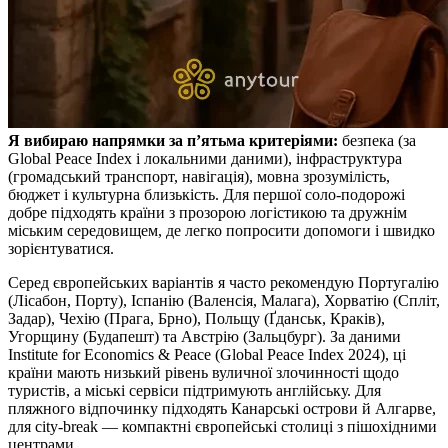
Я вибираю напрямки за п’ятьма критеріями:
безпека (за
Global Peace Index і локальними даними), інфраструктура
(громадський транспорт, навігація), мовна зрозумілість,
бюджет і культурна близькість. Для першої соло‑подорожі
добре підходять країни з прозорою логістикою та дружнім
міським середовищем, де легко попросити допомоги і швидко
зорієнтуватися.
Серед європейських варіантів я часто рекомендую Португалію
(Лісабон, Порту), Іспанію (Валенсія, Малага), Хорватію (Спліт,
Задар), Чехію (Прага, Брно), Польщу (Ґданськ, Краків),
Угорщину (Будапешт) та Австрію (Зальцбург). За даними
Institute for Economics & Peace (Global Peace Index 2024), ці
країни мають низький рівень вуличної злочинності щодо
туристів, а міські сервіси підтримують англійську. Для
пляжного відпочинку підходять Канарські острови й Алгарве,
для city‑break — компактні європейські столиці з пішохідними
центрами.