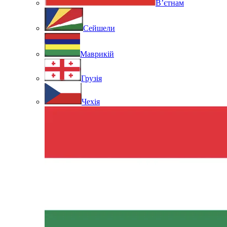
В’єтнам
Сейшели
Маврикій
Грузія
Чехія