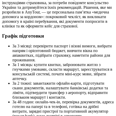
інструкціями страховика, за потреби повідомте консульство
України та дотримуйтеся їхніх рекомендацій. Рішення, яке ми
розробили в AnyTour, — це персональна пам’ятка «медична
допомога за кордоном»: покроковий чекліст, як викликати
допомогу в країні перебування, які документи попросити в
клініки та як оформити кейс для страхової.
Графік підготовки
За 3 місяці: перевірити паспорт і візові вимоги, вибрати
напрям і орієнтовний бюджет, вивчити вікна по
авіаквитках, підібрати страховку, наметити райони для
проживання.
За 1 місяць: купити квитки, забронювати житло з
гнучкими умовами, скласти маршрут, зареєструватися в
консульській системі, почати міні‑курс мови, зібрати
аптечку.
За 2 тижні: завантажити офлайн‑карти, підготувати
скани документів, налаштувати банківські додатки та
ліміти, підтвердити трансфер з аеропорту, відправити
близьким маршрут і контакти.
За 48 годин: онлайн‑чек‑ін, перевірка документів, адреса
готелю на папері та в телефоні, готівка на дрібні
витрати, зарядні пристрої та портативний акумулятор
(power bank), план зустрічі в аеропорту.