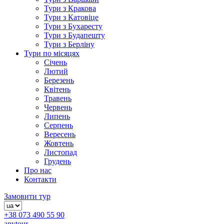
Тури з Кракова
Тури з Катовіце
Тури з Бухаресту
Тури з Будапешту
Тури з Берліну
Тури по місяцях
Січень
Лютий
Березень
Квітень
Травень
Червень
Липень
Серпень
Вересень
Жовтень
Листопад
Грудень
Про нас
Контакти
Замовити тур
+38 073 490 55 90
anytour