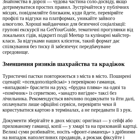
Знайомства в дорозі — чудова частина соло‑досвіду, якщо
дотримуватися простих правил. Зустрічайтеся у публічних
місцях, повідомляйте близьким, куди йдете, перевіряйте
профілі та відгуки на платформах, уникайте зайвого
алкоголю. Хороші майданчики для безпечної соціалізації:
групові екскурсії на GetYourGuide, тематичні прогулянки від
локальних гідів, відкриті події Meetup та кулінарні майстер-
класи. За відгуками наших клієнток, такий формат дає
спілкування без тиску й забезпечує передбачуване
середовище.
Зменшення ризиків шахрайства та крадіжок
Туристичні пастки повторюються з міста в місто. Поширені
сценарії: «псевдополіцейські» з перевіркою гаманця,
«випадкові» браслети на руку, «брудна пляма» на одязі та
«помічник» із серветкою, «занадто вигідне» таксі без
лічильника. Рекомендується ввічливо подякувати та йти далі,
оплачувати лише офіційні сервіси, перевіряти чеки й
користуватися картою в терміналах, а не передавати її з рук.
Документи зберігайте в двох місцях: оригінал — у сейфі або
прихованому гаманці, копії — у хмарі та на прихованій картці.
Великі суми розбивайте, носіть «фронт‑гаманець» з дрібними
на випадок наполегливих продавців, а рюкзак фіксуйте і