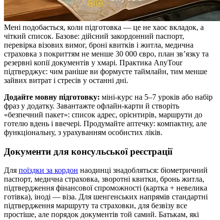
Мені подобається, коли підготовка — це не хаос вкладок, а
чіткий список. Базове: дійсний закордонний паспорт,
перевірка візових вимог, броні квитків і житла, медична
страховка з покриттям не менше 30 000 євро, план зв’язку та
резервні копії документів у хмарі. Практика AnyTour
підтверджує: чим раніше ви формуєте таймлайн, тим менше
зайвих витрат і стресів у останні дні.
Додайте мовну підготовку:
міні‑курс на 5–7 уроків або набір
фраз у додатку. Завантажте офлайн‑карти й створіть
«безпечний пакет»: список адрес, орієнтирів, маршрути до
готелю вдень і ввечері. Продумайте аптечку: компактну, але
функціональну, з урахуванням особистих ліків.
Документи для консульської реєстрації
Для
поїздки за кордон
наодинці знадобляться: біометричний
паспорт, медична страховка, зворотні квитки, бронь житла,
підтвердження фінансової спроможності (картка + невелика
готівка), іноді — віза. Для шенгенських напрямів стандартні
підтвердження маршруту та страховки, для безвізу все
простіше, але порядок документів той самий. Батькам, які