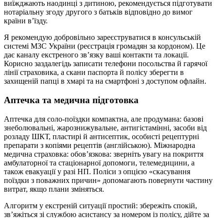
виїжджають наодинці з дитиною, рекомендується підготувати
нотаріальну згоду другого з батьків відповідно до вимог
країни в’їзду.
Я рекомендую добровільно зареєструватися в консульській
системі МЗС України (реєстрація громадян за кордоном). Це
дає каналу екстреного зв’язку ваші контакти та локації.
Корисно заздалегідь записати телефони посольства й гарячої
лінії страховика, а скани паспорта й полісу зберегти в
захищеній папці в хмарі та на смартфоні з доступом офлайн.
Аптечка та медична підготовка
Аптечка для соло‑поїздки компактна, але продумана: базові
знеболювальні, жарознижувальне, антигістамінні, засоби від
розладу ШКТ, пластирі й антисептик, особисті рецептурні
препарати з копіями рецептів (англійською). Міжнародна
медична страховка: обов’язкова: зверніть увагу на покриття
амбулаторної та стаціонарної допомоги, телемедицини, а
також евакуації у разі НП. Поліси з опцією «скасування
поїздки з поважних причин» допомагають повернути частину
витрат, якщо плани зміняться.
Алгоритм у екстреній ситуації простий: збережіть спокій,
зв’яжіться зі службою асистансу за номером із полісу, дійте за