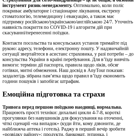
інструмент ризик‑менеджменту.
Оптимально, коли поліс
покриває амбулаторне і стаціонарне лікування, екстрену
стоматологію, телемедицину і евакуацію, а також має
підтримку російською/українською/англійською 24/7. Уточніть
наявність покриття по COVID‑19 і алгоритм дій при
скасуванні/перенесенні поїздки.
Контакти посольства та консульських установ тримайте під
рукою: адресу, телефони, електронну пошту. У надзвичайній
ситуації звертайтеся в асистанс страховика, у разі потреби – до
консульства України в країні перебування. Для в’їзду вивчіть
вимоги: терміни дії паспорта, правила щодо ліків, обсяг
готівки, митні обмеження. Наш досвід в AnyTour показав:
заздалегідь зібрана пам’ятка щодо правил в’їзду економить
години пошуків і запобігає штрафам.
Емоційна підготовка та страхи
Тривога перед першою поїздкою наодинці, нормальна.
Працюють прості техніки: дихальні цикли 4‑7‑8, короткі
прогулянки без навушників для фокусування на оточенні,
чіткі сценарії «на випадок» (куди йти, кому дзвонити, де
найближча аптека і готель). Раджу в перший вечір зробити
«розвідку району»: продукти, банкомат, зупинка, і