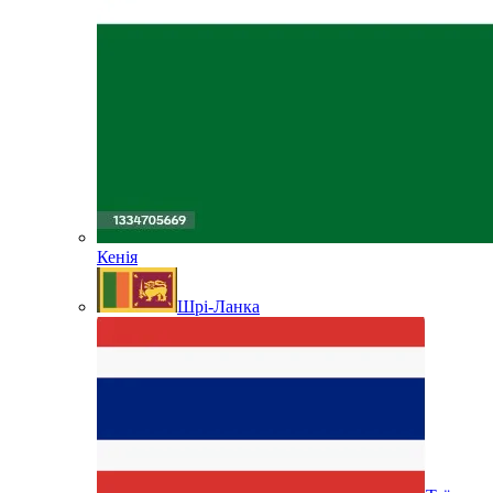
Кенія
Шрі-Ланка