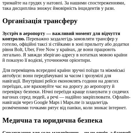
тримайте на грудях у натовпі. За нашими спостереженнями,
така дисципліна знижує ймовірність інцидентів у рази.
Організація трансферу
Зустріч в аеропорту — важливий момент для відчуття
контролю.
Переважно заздалегідь замовляти трансфер у
готелю, офіційні таксі зі стійками в зоні прильоту або додатки
рівня Bolt, Uber, Free Now у країнах, де вони працюють
легально. Я завжди зберігаю адресу в нотатках мовою країни
й показую її водієві, уточнюючи орієнтири.
Для переміщень всередині країни зручні поїзди та міжміські
автобуси: вони передбачувані за часом і зрозумілі для
навігації. Внутрішні рейси економлять години на довгих
переїздах, але враховуйте час на дорогу до аеропорту й
перевірку безпеки. Нічні переїзди краще планувати у сидячих
вагонах серед людей, а речі — надійно закріплювати. Офлайн-
навігація через Google Maps і Maps.me із заздалегідь
розміченими точками рятує від паніки, коли зникає інтернет.
Медична та юридична безпека
Страхування для соло‑мандрівниць – це не опція, а базовий