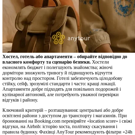
Хостел, готель або апартаменти – обирайте відповідно до
власного комфорту та сценарію безпеки.
Хостели
економлять бюджет і полегшують знайомства; жіночі
дормітори знижують тривогу й підвищують відчуття
контролю над простором. Готелі забезпечують цілодобову
стійку, сейф, зрозумілі стандарти і часто: кращі локації.
Апартаменти добре підходять для повільних подорожей і
кулінарної автономії, але потребують уважної перевірки
відгуків і району.
Ключовий критерій – розташування: центральні або добре
освітлені райони з доступом до транспорту і магазинів. При
бронюванні на Booking.com перевіряйте «location score» і свіжі
відгуки, на Airbnb: історію хоста, політику скасування і
правила будинку. Фахівці AnyTour рекомендують фільтри «24h