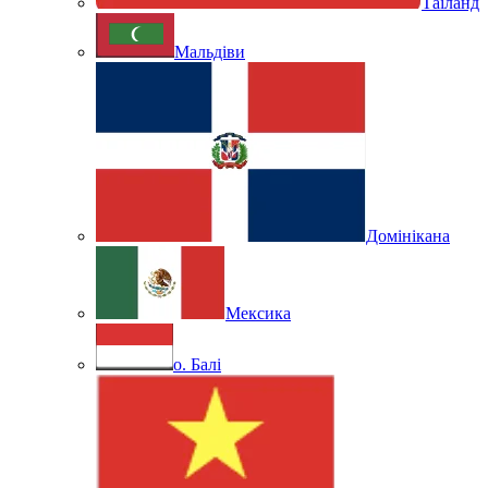
Таїланд
Мальдіви
Домінікана
Мексика
о. Балі