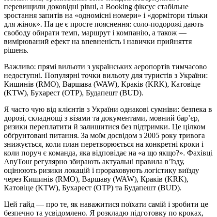
перевищили доковідні рівні, а Booking фіксує стабільне
зростання запитів на «одномісні номери» і «дормітори тільки
для жінок». На це є просте пояснення: соло‑подорожі дають
свободу обирати темп, маршрут і компанію, а також —
вимірюваний ефект на впевненість і навички прийняття
рішень.
Важливо: прямі вильоти з українських аеропортів тимчасово
недоступні. Популярні точки вильоту для туристів з України:
Кишинів (RMO), Варшава (WAW), Краків (KRK), Катовіце
(KTW), Бухарест (OTP), Будапешт (BUD).
Я часто чую від клієнтів з України однакові сумніви: безпека в
дорозі, складнощі з візами та документами, мовний бар’єр,
ризики переплатити й залишитися без підтримки. Це цілком
обґрунтовані питання. За моїм досвідом з 2005 року тривога
знижується, коли план перетворюється на конкретні кроки і
коли поруч є команда, яка відповідає на «а що якщо?». Фахівці
AnyTour регулярно збирають актуальні правила в’їзду,
оцінюють ризики локацій і прораховують логістику виїзду
через Кишинів (RMO), Варшаву (WAW), Краків (KRK),
Катовіце (KTW), Бухарест (OTP) та Будапешт (BUD).
Цей гайд — про те, як наважитися поїхати самій і зробити це
безпечно та усвідомлено. Я розкладю підготовку по кроках,