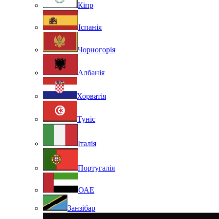
Кіпр
Іспанія
Чорногорія
Албанія
Хорватія
Туніс
Італія
Португалія
ОАЕ
Занзібар