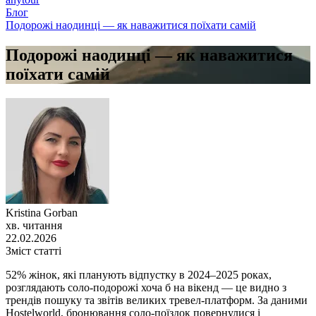
Блог
Подорожі наодинці — як наважитися поїхати самій
Подорожі наодинці — як наважитися
поїхати самій
Kristina Gorban
хв. читання
22.02.2026
Зміст статті
52% жінок, які планують відпустку в 2024–2025 роках,
розглядають соло‑подорожі хоча б на вікенд — це видно з
трендів пошуку та звітів великих тревел‑платформ. За даними
Hostelworld, бронювання соло‑поїздок повернулися і