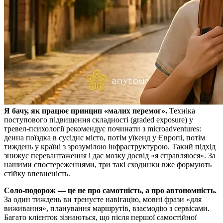
Я бачу, як працює принцип «малих перемог».
Техніка
поступового підвищення складності (graded exposure) у
тревел‑психології рекомендує починати з microadventures:
денна поїздка в сусіднє місто, потім уїкенд у Європі, потім
тиждень у країні з зрозумілою інфраструктурою. Такий підхід
знижує перевантаження і дає мозку досвід «я справляюся». За
нашими спостереженнями, три такі сходинки вже формують
стійку впевненість.
Соло‑подорож — це не про самотність, а про автономність.
За один тиждень ви тренуєте навігацію, мовні фрази «для
виживання», планування маршрутів, взаємодію з сервісами.
Багато клієнток зізнаються, що після першої самостійної