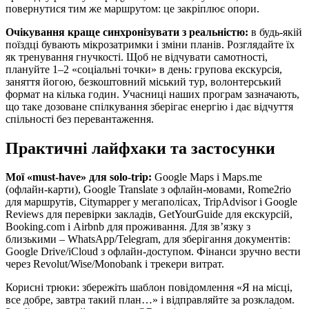
повернутися тим же маршрутом: це закріплює опори.
Очікування краще синхронізувати з реальністю:
в будь‑якій
поїздці бувають мікрозатримки і зміни планів. Розглядайте їх
як тренування гнучкості. Щоб не відчувати самотності,
плануйте 1–2 «соціальні точки» в день: групова екскурсія,
заняття йогою, безкоштовний міський тур, волонтерський
формат на кілька годин. Учасниці наших програм зазначають,
що таке дозоване спілкування зберігає енергію і дає відчуття
спільності без перевантаження.
Практичні лайфхаки та застосунки
Мої «must‑have» для solo‑trip:
Google Maps і Maps.me
(офлайн‑карти), Google Translate з офлайн‑мовами, Rome2rio
для маршрутів, Citymapper у мегаполісах, TripAdvisor і Google
Reviews для перевірки закладів, GetYourGuide для екскурсій,
Booking.com і Airbnb для проживання. Для зв’язку з
близькими – WhatsApp/Telegram, для зберігання документів:
Google Drive/iCloud з офлайн‑доступом. Фінанси зручно вести
через Revolut/Wise/Monobank і трекери витрат.
Корисні трюки: збережіть шаблон повідомлення «Я на місці,
все добре, завтра такий план…» і відправляйте за розкладом.