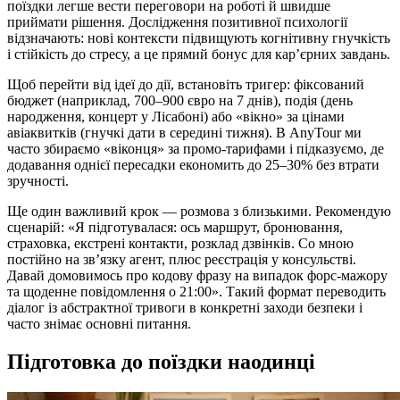
поїздки легше вести переговори на роботі й швидше
приймати рішення. Дослідження позитивної психології
відзначають: нові контексти підвищують когнітивну гнучкість
і стійкість до стресу, а це прямий бонус для кар’єрних завдань.
Щоб перейти від ідеї до дії, встановіть тригер: фіксований
бюджет (наприклад, 700–900 євро на 7 днів), подія (день
народження, концерт у Лісабоні) або «вікно» за цінами
авіаквитків (гнучкі дати в середині тижня). В AnyTour ми
часто збираємо «віконця» за промо‑тарифами і підказуємо, де
додавання однієї пересадки економить до 25–30% без втрати
зручності.
Ще один важливий крок — розмова з близькими. Рекомендую
сценарій: «Я підготувалася: ось маршрут, бронювання,
страховка, екстрені контакти, розклад дзвінків. Со мною
постійно на зв’язку агент, плюс реєстрація у консульстві.
Давай домовимось про кодову фразу на випадок форс‑мажору
та щоденне повідомлення о 21:00». Такий формат переводить
діалог із абстрактної тривоги в конкретні заходи безпеки і
часто знімає основні питання.
Підготовка до поїздки наодинці