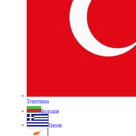
Туреччина
Болгарія
Греція