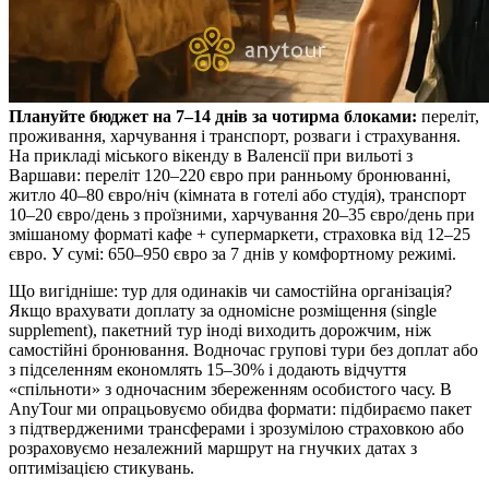
Плануйте бюджет на 7–14 днів за чотирма блоками:
переліт,
проживання, харчування і транспорт, розваги і страхування.
На прикладі міського вікенду в Валенсії при вильоті з
Варшави: переліт 120–220 євро при ранньому бронюванні,
житло 40–80 євро/ніч (кімната в готелі або студія), транспорт
10–20 євро/день з проїзними, харчування 20–35 євро/день при
змішаному форматі кафе + супермаркети, страховка від 12–25
євро. У сумі: 650–950 євро за 7 днів у комфортному режимі.
Що вигідніше: тур для одинаків чи самостійна організація?
Якщо врахувати доплату за одномісне розміщення (single
supplement), пакетний тур іноді виходить дорожчим, ніж
самостійні бронювання. Водночас групові тури без доплат або
з підселенням економлять 15–30% і додають відчуття
«спільноти» з одночасним збереженням особистого часу. В
AnyTour ми опрацьовуємо обидва формати: підбираємо пакет
з підтвердженими трансферами і зрозумілою страховкою або
розраховуємо незалежний маршрут на гнучких датах з
оптимізацією стикувань.