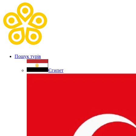
Пошук турів
Єгипет