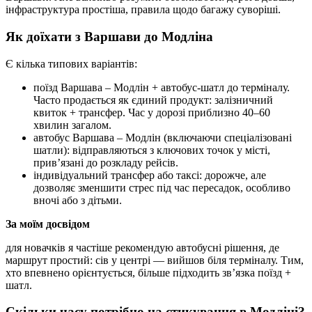
інфраструктура простіша, правила щодо багажу суворіші.
Як доїхати з Варшави до Модліна
Є кілька типових варіантів:
поїзд Варшава – Модлін + автобус-шатл до терміналу.
Часто продається як єдиний продукт: залізничний
квиток + трансфер. Час у дорозі приблизно 40–60
хвилин загалом.
автобус Варшава – Модлін (включаючи спеціалізовані
шатли): відправляються з ключових точок у місті,
прив’язані до розкладу рейсів.
індивідуальний трансфер або таксі: дорожче, але
дозволяє зменшити стрес під час пересадок, особливо
вночі або з дітьми.
За моїм досвідом
для новачків я частіше рекомендую автобусні рішення, де
маршрут простий: сів у центрі — вийшов біля терміналу. Тим,
хто впевнено орієнтується, більше підходить зв’язка поїзд +
шатл.
Скільки часу потрібно на стикування в Модліні?