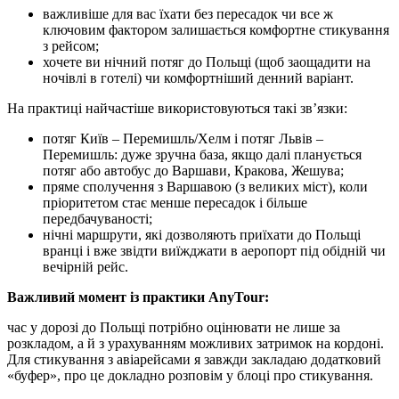
важливіше для вас їхати без пересадок чи все ж
ключовим фактором залишається комфортне стикування
з рейсом;
хочете ви нічний потяг до Польщі (щоб заощадити на
ночівлі в готелі) чи комфортніший денний варіант.
На практиці найчастіше використовуються такі зв’язки:
потяг Київ – Перемишль/Хелм і потяг Львів –
Перемишль: дуже зручна база, якщо далі планується
потяг або автобус до Варшави, Кракова, Жешува;
пряме сполучення з Варшавою (з великих міст), коли
пріоритетом стає менше пересадок і більше
передбачуваності;
нічні маршрути, які дозволяють приїхати до Польщі
вранці і вже звідти виїжджати в аеропорт під обідній чи
вечірній рейс.
Важливий момент із практики AnyTour:
час у дорозі до Польщі потрібно оцінювати не лише за
розкладом, а й з урахуванням можливих затримок на кордоні.
Для стикування з авіарейсами я завжди закладаю додатковий
«буфер», про це докладно розповім у блоці про стикування.