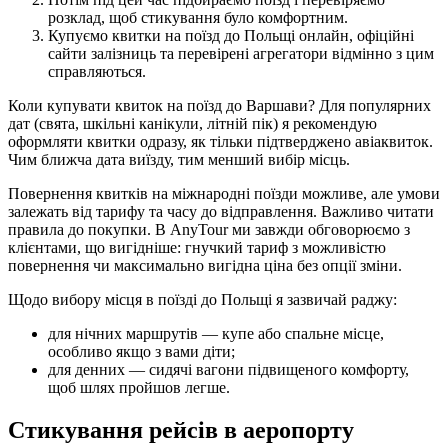
розклад, щоб стикування було комфортним.
Купуємо квитки на поїзд до Польщі онлайн, офіційні
сайти залізниць та перевірені агрегатори відмінно з цим
справляються.
Коли купувати квиток на поїзд до Варшави? Для популярних
дат (свята, шкільні канікули, літній пік) я рекомендую
оформляти квитки одразу, як тільки підтверджено авіаквиток.
Чим ближча дата виїзду, тим менший вибір місць.
Повернення квитків на міжнародні поїзди можливе, але умови
залежать від тарифу та часу до відправлення. Важливо читати
правила до покупки. В AnyTour ми завжди обговорюємо з
клієнтами, що вигідніше: гнучкий тариф з можливістю
повернення чи максимально вигідна ціна без опції зміни.
Щодо вибору місця в поїзді до Польщі я зазвичай раджу:
для нічних маршрутів — купе або спальне місце,
особливо якщо з вами діти;
для денних — сидячі вагони підвищеного комфорту,
щоб шлях пройшов легше.
Стикування рейсів в аеропорту