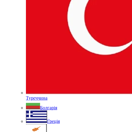
Туреччина
Болгарія
Греція