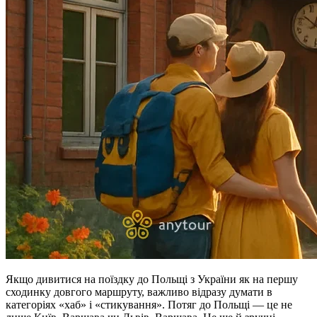
Якщо дивитися на поїздку до Польщі з України як на першу
сходинку довгого маршруту, важливо відразу думати в
категоріях «хаб» і «стикування». Потяг до Польщі — це не