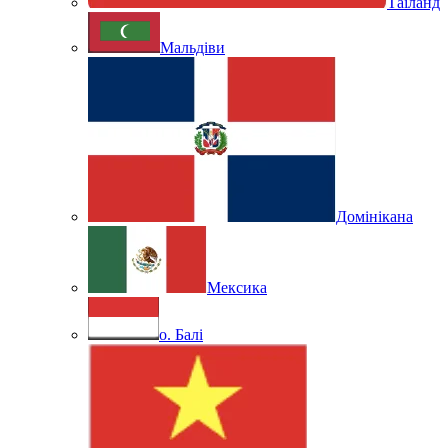
Таїланд
Мальдіви
Домінікана
Мексика
о. Балі