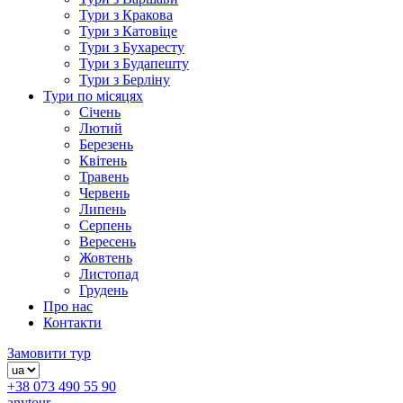
Тури з Кракова
Тури з Катовіце
Тури з Бухаресту
Тури з Будапешту
Тури з Берліну
Тури по місяцях
Січень
Лютий
Березень
Квітень
Травень
Червень
Липень
Серпень
Вересень
Жовтень
Листопад
Грудень
Про нас
Контакти
Замовити тур
+38 073 490 55 90
anytour