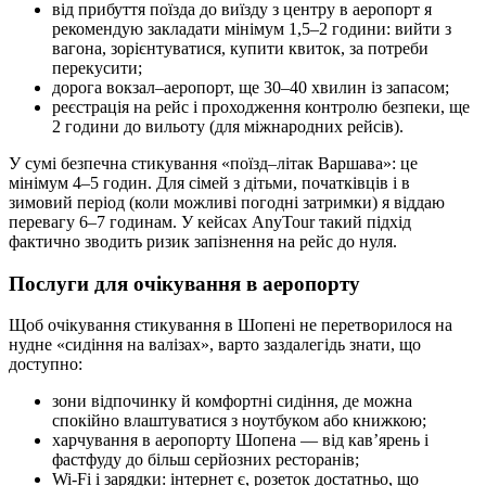
від прибуття поїзда до виїзду з центру в аеропорт я
рекомендую закладати мінімум 1,5–2 години: вийти з
вагона, зорієнтуватися, купити квиток, за потреби
перекусити;
дорога вокзал–аеропорт, ще 30–40 хвилин із запасом;
реєстрація на рейс і проходження контролю безпеки, ще
2 години до вильоту (для міжнародних рейсів).
У сумі безпечна стикування «поїзд–літак Варшава»: це
мінімум 4–5 годин. Для сімей з дітьми, початківців і в
зимовий період (коли можливі погодні затримки) я віддаю
перевагу 6–7 годинам. У кейсах AnyTour такий підхід
фактично зводить ризик запізнення на рейс до нуля.
Послуги для очікування в аеропорту
Щоб очікування стикування в Шопені не перетворилося на
нудне «сидіння на валізах», варто заздалегідь знати, що
доступно:
зони відпочинку й комфортні сидіння, де можна
спокійно влаштуватися з ноутбуком або книжкою;
харчування в аеропорту Шопена — від кав’ярень і
фастфуду до більш серйозних ресторанів;
Wi‑Fi і зарядки: інтернет є, розеток достатньо, що