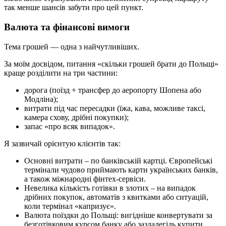
так менше шансів забути про цей пункт.
Валюта та фінансові вимоги
Тема грошей — одна з найчутливіших.
За моїм досвідом, питання «скільки грошей брати до Польщі»
краще розділити на три частини:
дорога (поїзд + трансфер до аеропорту Шопена або
Модліна);
витрати під час пересадки (їжа, кава, можливе таксі,
камера схову, дрібні покупки);
запас «про всяк випадок».
Я зазвичай орієнтую клієнтів так:
Основні витрати – по банківській картці. Європейські
термінали чудово приймають карти українських банків,
а також міжнародні фінтех‑сервіси.
Невелика кількість готівки в злотих – на випадок
дрібних покупок, автоматів з квитками або ситуацій,
коли термінал «капризує».
Валюта поїздки до Польщі: вигідніше конвертувати за
безготівковим курсом банку або заздалегідь купити