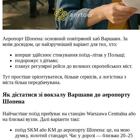
Аеропорт Шопена: основний повітряний хаб Варшави. За
моїм досвідом, це найзручніший варіант для тих, хто:
вперше здійснює стикування поїзд–літак у Польщі;
подорожує з дітьми;
планує регулярні рейси до великих європейських міст.
Тут простіше орієнтуватися, більше сервісів, а логістика з
міста більш передбачувана.
Як дістатися зі вокзалу Варшави до аеропорту
Шопена
Найчастіше поїзд прибуває на станцію Warszawa Centralna або
на близькі вузли. Далі варіанти такі:
поїзд SKM або KM до аеропорту Шопена: це, на мою
думку, золотий стандарт. Час у дорозі — близько 20–25