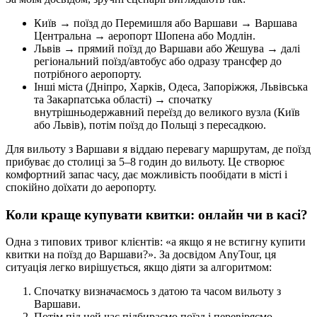
Київ → поїзд до Перемишля або Варшави → Варшава
Центральна → аеропорт Шопена або Модлін.
Львів → прямий поїзд до Варшави або Жешува → далі
регіональний поїзд/автобус або одразу трансфер до
потрібного аеропорту.
Інші міста (Дніпро, Харків, Одеса, Запоріжжя, Львівська
та Закарпатська області) → спочатку
внутрішньодержавний переїзд до великого вузла (Київ
або Львів), потім поїзд до Польщі з пересадкою.
Для вильоту з Варшави я віддаю перевагу маршрутам, де поїзд
прибуває до столиці за 5–8 годин до вильоту. Це створює
комфортний запас часу, дає можливість пообідати в місті і
спокійно доїхати до аеропорту.
Коли краще купувати квитки: онлайн чи в касі?
Одна з типових тривог клієнтів: «а якщо я не встигну купити
квитки на поїзд до Варшави?». За досвідом AnyTour, ця
ситуація легко вирішується, якщо діяти за алгоритмом:
Спочатку визначаємось з датою та часом вильоту з
Варшави.
Потім під цей час підбираємо поїзд і перевіряємо