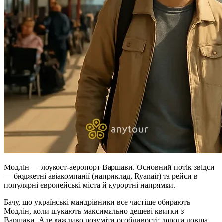
Модлін — лоукост-аеропорт Варшави. Основний потік звідси
— бюджетні авіакомпанії (наприклад, Ryanair) та рейси в
популярні європейські міста й курортні напрямки.
Бачу, що українські мандрівники все частіше обирають
Модлін, коли шукають максимально дешеві квитки з
Варшави. Але важливо розуміти особливості: дорога довша,