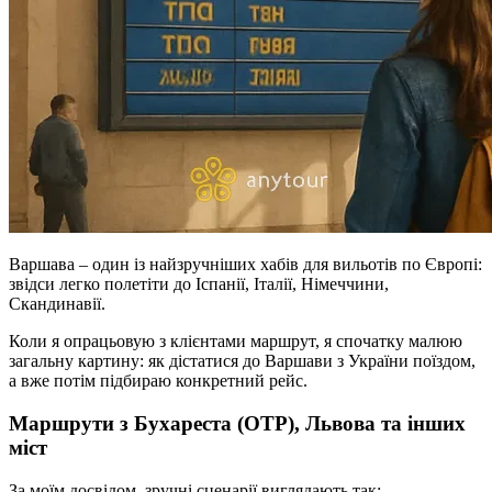
Варшава – один із найзручніших хабів для вильотів по Європі:
звідси легко полетіти до Іспанії, Італії, Німеччини,
Скандинавії.
Коли я опрацьовую з клієнтами маршрут, я спочатку малюю
загальну картину: як дістатися до Варшави з України поїздом,
а вже потім підбираю конкретний рейс.
Маршрути з Бухареста (OTP), Львова та інших
міст
За моїм досвідом, зручні сценарії виглядають так: