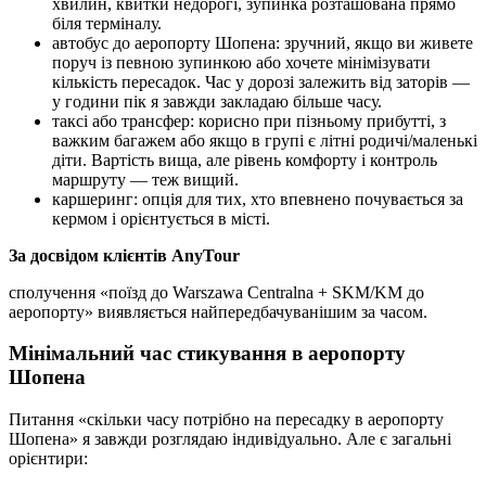
хвилин, квитки недорогі, зупинка розташована прямо
біля терміналу.
автобус до аеропорту Шопена: зручний, якщо ви живете
поруч із певною зупинкою або хочете мінімізувати
кількість пересадок. Час у дорозі залежить від заторів —
у години пік я завжди закладаю більше часу.
таксі або трансфер: корисно при пізньому прибутті, з
важким багажем або якщо в групі є літні родичі/маленькі
діти. Вартість вища, але рівень комфорту і контроль
маршруту — теж вищий.
каршеринг: опція для тих, хто впевнено почувається за
кермом і орієнтується в місті.
За досвідом клієнтів AnyTour
сполучення «поїзд до Warszawa Centralna + SKM/KM до
аеропорту» виявляється найпередбачуванішим за часом.
Мінімальний час стикування в аеропорту
Шопена
Питання «скільки часу потрібно на пересадку в аеропорту
Шопена» я завжди розглядаю індивідуально. Але є загальні
орієнтири: