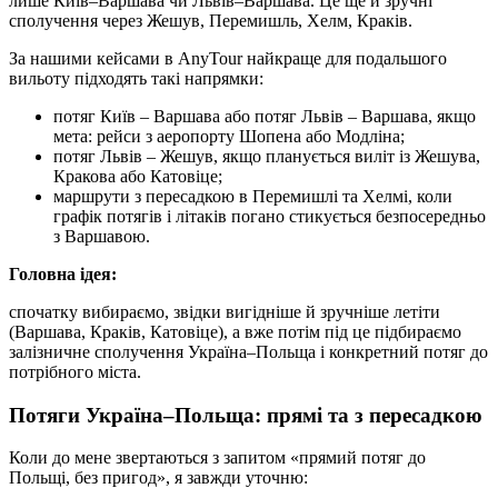
лише Київ–Варшава чи Львів–Варшава. Це ще й зручні
сполучення через Жешув, Перемишль, Хелм, Краків.
За нашими кейсами в AnyTour найкраще для подальшого
вильоту підходять такі напрямки:
потяг Київ – Варшава або потяг Львів – Варшава, якщо
мета: рейси з аеропорту Шопена або Модліна;
потяг Львів – Жешув, якщо планується виліт із Жешува,
Кракова або Катовіце;
маршрути з пересадкою в Перемишлі та Хелмі, коли
графік потягів і літаків погано стикується безпосередньо
з Варшавою.
Головна ідея:
спочатку вибираємо, звідки вигідніше й зручніше летіти
(Варшава, Краків, Катовіце), а вже потім під це підбираємо
залізничне сполучення Україна–Польща і конкретний потяг до
потрібного міста.
Потяги Україна–Польща: прямі та з пересадкою
Коли до мене звертаються з запитом «прямий потяг до
Польщі, без пригод», я завжди уточню: