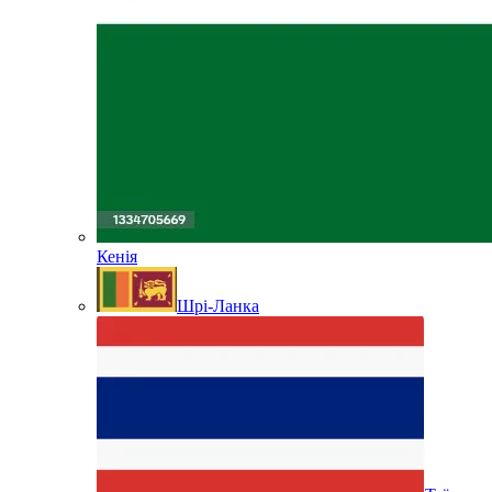
Кенія
Шрі-Ланка