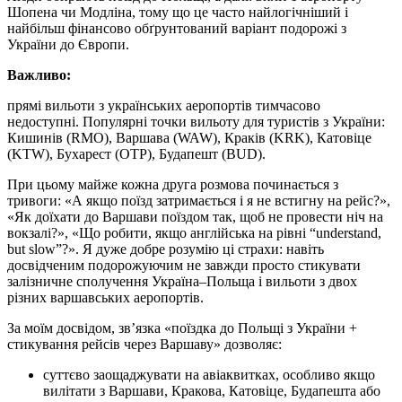
Шопена чи Модліна, тому що це часто найлогічніший і
найбільш фінансово обґрунтований варіант подорожі з
України до Європи.
Важливо:
прямі вильоти з українських аеропортів тимчасово
недоступні. Популярні точки вильоту для туристів з України:
Кишинів (RMO), Варшава (WAW), Краків (KRK), Катовіце
(KTW), Бухарест (OTP), Будапешт (BUD).
При цьому майже кожна друга розмова починається з
тривоги: «А якщо поїзд затримається і я не встигну на рейс?»,
«Як доїхати до Варшави поїздом так, щоб не провести ніч на
вокзалі?», «Що робити, якщо англійська на рівні “understand,
but slow”?». Я дуже добре розумію ці страхи: навіть
досвідченим подорожуючим не завжди просто стикувати
залізничне сполучення Україна–Польща і вильоти з двох
різних варшавських аеропортів.
За моїм досвідом, зв’язка «поїздка до Польщі з України +
стикування рейсів через Варшаву» дозволяє:
суттєво заощаджувати на авіаквитках, особливо якщо
вилітати з Варшави, Кракова, Катовіце, Будапешта або