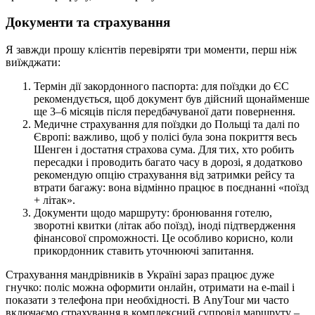
Документи та страхування
Я завжди прошу клієнтів перевіряти три моменти, перш ніж
виїжджати:
Термін дії закордонного паспорта: для поїздки до ЄС
рекомендується, щоб документ був дійсний щонайменше
ще 3–6 місяців після передбачуваної дати повернення.
Медичне страхування для поїздки до Польщі та далі по
Європі: важливо, щоб у полісі була зона покриття весь
Шенген і достатня страхова сума. Для тих, хто робить
пересадки і проводить багато часу в дорозі, я додатково
рекомендую опцію страхування від затримки рейсу та
втрати багажу: вона відмінно працює в поєднанні «поїзд
+ літак».
Документи щодо маршруту: бронювання готелю,
зворотні квитки (літак або поїзд), іноді підтвердження
фінансової спроможності. Це особливо корисно, коли
прикордонник ставить уточнюючі запитання.
Страхування мандрівників в Україні зараз працює дуже
гнучко: поліс можна оформити онлайн, отримати на e-mail і
показати з телефона при необхідності. В AnyTour ми часто
включаємо страхування в комплексний супровід маршруту –