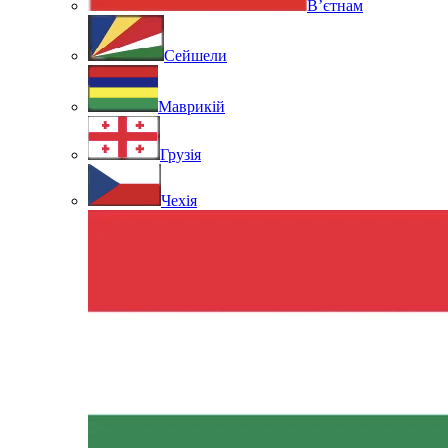
В’єтнам
Сейшели
Маврикій
Грузія
Чехія