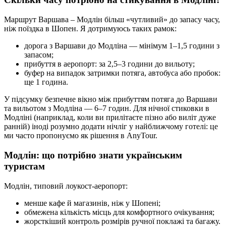
Маршрут Варшава – Модлін більш «чутливий» до запасу часу,
ніж поїздка в Шопен. Я дотримуюсь таких рамок:
дорога з Варшави до Модліна — мінімум 1–1,5 години з
запасом;
прибуття в аеропорт: за 2,5–3 години до вильоту;
буфер на випадок затримки потяга, автобуса або пробок:
ще 1 година.
У підсумку безпечне вікно між прибуттям потяга до Варшави
та вильотом з Модліна — 6–7 годин. Для нічної стиковки в
Модліні (наприклад, коли ви прилітаєте пізно або виліт дуже
ранній) іноді розумно додати нічліг у найближчому готелі: це
ми часто пропонуємо як рішення в AnyTour.
Модлін: що потрібно знати українським
туристам
Модлін, типовий лоукост-аеропорт:
менше кафе й магазинів, ніж у Шопені;
обмежена кількість місць для комфортного очікування;
жорсткіший контроль розмірів ручної поклажі та багажу.