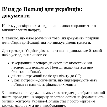
В’їзд до Польщі для українців:
документи
Навіть у досвідчених мандрівників слово «кордон» часто
викликає зайву напругу.
Я вважаю, що чітке розуміння того, які документи потрібні
для поїздки до Польщі, значно знижує рівень тривоги.
Для громадян України діють полегшені правила, але базовий
набір усе одно залишається:
закордонний паспорт (найчастіше: біометричний
паспорт для поїздки до Польщі, якщо йдеться про
безвізові поїздки);
дійсний страховий поліс для візиту до ЄС;
у разі потреби – документи, що підтверджують мету
поїздки та наявність фінансових коштів.
За нашими спостереженнями, якщо заздалегідь зібрати повний
пакет, проходження кордону перетворюється на формальність:
митний контроль Україна–Польща стає просто черговим
кроком маршруту, а не випробуванням.