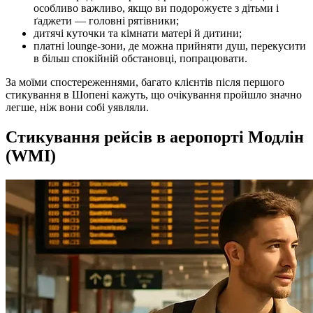
особливо важливо, якщо ви подорожуєте з дітьми і
ґаджети — головні рятівники;
дитячі куточки та кімнати матері й дитини;
платні lounge-зони, де можна прийняти душ, перекусити
в більш спокійній обстановці, попрацювати.
За моїми спостереженнями, багато клієнтів після першого
стикування в Шопені кажуть, що очікування пройшло значно
легше, ніж вони собі уявляли.
Стикування рейсів в аеропорті Модлін
(WMI)