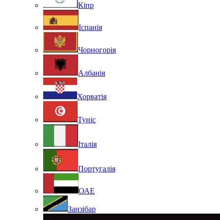
Кіпр
Іспанія
Чорногорія
Албанія
Хорватія
Туніс
Італія
Португалія
ОАЕ
Занзібар