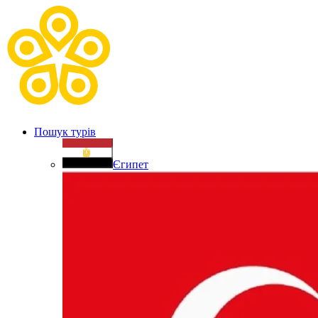
Пошук турів
Єгипет