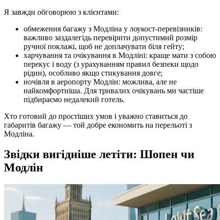
Я завжди обговорюю з клієнтами:
обмеження багажу з Модліна у лоукост-перевізників:
важливо заздалегідь перевірити допустимий розмір
ручної поклажі, щоб не доплачувати біля гейту;
харчування та очікування в Модліні: краще мати з собою
перекус і воду (з урахуванням правил безпеки щодо
рідин), особливо якщо стикування довге;
ночівля в аеропорту Модлін: можлива, але не
найкомфортніша. Для тривалих очікувань ми частіше
підбираємо недалекий готель.
Хто готовий до простіших умов і уважно ставиться до
габаритів багажу — той добре економить на перельоті з
Модліна.
Звідки вигідніше летіти: Шопен чи
Модлін