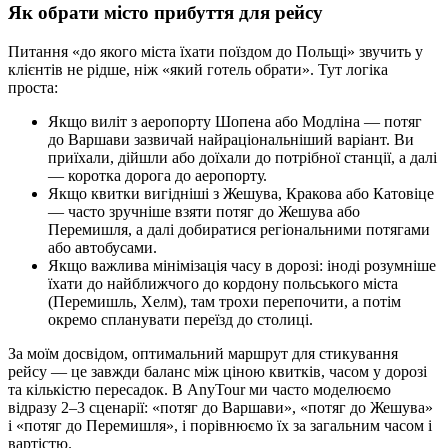
Як обрати місто прибуття для рейсу
Питання «до якого міста їхати поїздом до Польщі» звучить у
клієнтів не рідше, ніж «який готель обрати». Тут логіка
проста:
Якщо виліт з аеропорту Шопена або Модліна — потяг
до Варшави зазвичай найраціональніший варіант. Ви
приїхали, дійшли або доїхали до потрібної станції, а далі
— коротка дорога до аеропорту.
Якщо квитки вигідніші з Жешува, Кракова або Катовіце
— часто зручніше взяти потяг до Жешува або
Перемишля, а далі добиратися регіональними потягами
або автобусами.
Якщо важлива мінімізація часу в дорозі: іноді розумніше
їхати до найближчого до кордону польського міста
(Перемишль, Хелм), там трохи перепочити, а потім
окремо спланувати переїзд до столиці.
За моїм досвідом, оптимальний маршрут для стикування
рейсу — це завжди баланс між ціною квитків, часом у дорозі
та кількістю пересадок. В AnyTour ми часто моделюємо
відразу 2–3 сценарії: «потяг до Варшави», «потяг до Жешува»
і «потяг до Перемишля», і порівнюємо їх за загальним часом і
вартістю.