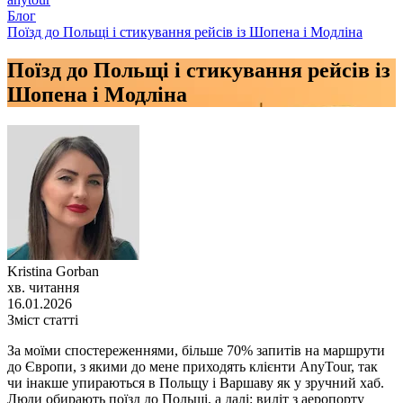
Блог
Поїзд до Польщі і стикування рейсів із Шопена і Модліна
Поїзд до Польщі і стикування рейсів із
Шопена і Модліна
Kristina Gorban
хв. читання
16.01.2026
Зміст статті
За моїми спостереженнями, більше 70% запитів на маршрути
до Європи, з якими до мене приходять клієнти AnyTour, так
чи інакше упираються в Польщу і Варшаву як у зручний хаб.
Люди обирають поїзд до Польщі, а далі: виліт з аеропорту