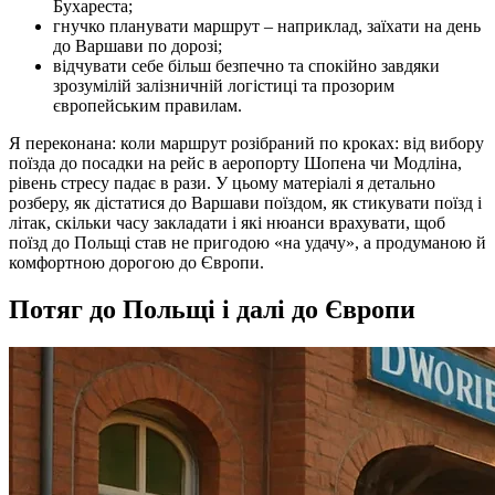
Бухареста;
гнучко планувати маршрут – наприклад, заїхати на день
до Варшави по дорозі;
відчувати себе більш безпечно та спокійно завдяки
зрозумілій залізничній логістиці та прозорим
європейським правилам.
Я переконана: коли маршрут розібраний по кроках: від вибору
поїзда до посадки на рейс в аеропорту Шопена чи Модліна,
рівень стресу падає в рази. У цьому матеріалі я детально
розберу, як дістатися до Варшави поїздом, як стикувати поїзд і
літак, скільки часу закладати і які нюанси врахувати, щоб
поїзд до Польщі став не пригодою «на удачу», а продуманою й
комфортною дорогою до Європи.
Потяг до Польщі і далі до Європи