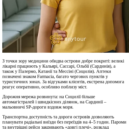
З точки зору медицини обидва острови добре покриті: великі
лікарні працюють у Кальярі, Сассарі, Ольбії (Сардинія), а
також у Палермо, Катанії та Мессіні (Сицилія). Аптеки
позначені знаком Farmacia, багато чергових пунктів у
туристичних зонах. За відгуками клієнтів, екстрена допомога
реагує оперативно, особливо поблизу міст.
Дорожня мережа розвинута: на Сицилії більше
автомагістралей і швидкісних ділянок, на Сардинії –
мальовничі SP-дороги вздовж моря.
Транспортна доступність та дороги островів дозволяють
планувати радіальні виїзди без переїздів на 4–5 годин. Пароми
та внутрішні рейси закривають «довгі плечі», розклад