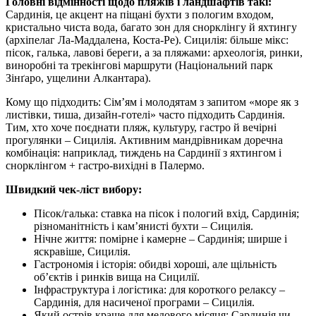
Головні відмінності щодо пляжів і ландшафтів такі:
Сардинія, це акцент на піщані бухти з пологим входом,
кристально чиста вода, багато зон для снорклінгу й яхтингу
(архіпелаг Ла-Маддалена, Коста-Ре). Сицилія: більше мікс:
пісок, галька, лавові береги, а за пляжами: археологія, ринки,
виноробні та трекінгові маршрути (Національний парк
Зінґаро, ущелини Алкантара).
Кому що підходить: Сім’ям і молодятам з запитом «море як з
листівки, тиша, дизайн-готелі» часто підходить Сардинія.
Тим, хто хоче поєднати пляж, культуру, гастро й вечірні
прогулянки – Сицилія. Активним мандрівникам доречна
комбінація: наприклад, тиждень на Сардинії з яхтингом і
снорклінгом + гастро-вихідні в Палермо.
Швидкий чек‑ліст вибору:
Пісок/галька: ставка на пісок і пологий вхід, Сардинія;
різноманітність і кам’янисті бухти – Сицилія.
Нічне життя: помірне і камерне – Сардинія; ширше і
яскравіше, Сицилія.
Гастрономія і історія: обидві хороші, але щільність
об’єктів і ринків вища на Сицилії.
Інфраструктура і логістика: для короткого релаксу –
Сардинія, для насиченої програми – Сицилія.
Який острів краще для медового місяця: Сардинія чи