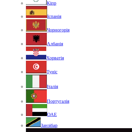
Кіпр
Іспанія
Чорногорія
Албанія
Хорватія
Туніс
Італія
Португалія
ОАЕ
Занзібар