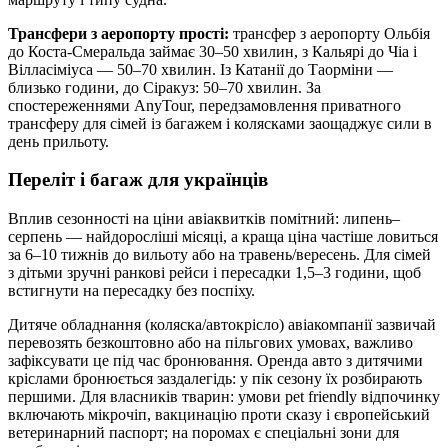
Трансфери з аеропорту прості:
трансфер з аеропорту Ольбія
до Коста‑Смеральда займає 30–50 хвилин, з Кальярі до Чіа і
Вілласіміуса — 50–70 хвилин. Із Катанії до Таорміни —
близько години, до Сіракуз: 50–70 хвилин. За
спостереженнями AnyTour, передзамовлення приватного
трансферу для сімей із багажем і колясками заощаджує сили в
день прильоту.
Переліт і багаж для українців
Вплив сезонності на ціни авіаквитків помітний: липень–
серпень — найдоросліші місяці, а краща ціна частіше ловиться
за 6–10 тижнів до вильоту або на травень/вересень. Для сімей
з дітьми зручні ранкові рейси і пересадки 1,5–3 години, щоб
встигнути на пересадку без поспіху.
Дитяче обладнання (коляска/автокрісло) авіакомпанії зазвичай
перевозять безкоштовно або на пільгових умовах, важливо
зафіксувати це під час бронювання. Оренда авто з дитячими
кріслами бронюється заздалегідь: у пік сезону їх розбирають
першими. Для власників тварин: умови pet friendly відпочинку
включають мікрочіп, вакцинацію проти сказу і європейський
ветеринарний паспорт; на поромах є спеціальні зони для