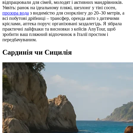
відпрацювали для сімей, молодят і активних мандрівників.
Уявіть: ранок на ідеальному пляжі, шезлонг у тіні сосен,
прозора вода
з видимістю для снорклінгу до 20–30 метрів, а
всі побутові дрібниці – трансфер, оренда авто з дитячими
кріслами, аптека поруч: організовані заздалегідь. Я зібрала
практичні лайфхаки та висновки з кейсів AnyTour, щоб
зробити ваш пляжний відпочинок в Італії простим і
передбачуваним.
Сардинія чи Сицилія