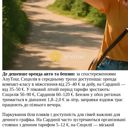
Де дешевше оренда авто та бензин:
за спостереженнями
AnyTour, Сицилія в середньому трохи доступніша: оренда
компакт‑класу в міжсезоння від 25–40 € за добу, на Сардинії —
від 35–50 €. У піковий літній період тарифи зростають:
Сицилія 50–90 €, Сардинія 60–120 €. Бензин у обох регіонах
тримається в діапазоні 1,8–2,0 € за літр, заправки вздовж трас
працюють до пізнього вечора.
Паркування біля пляжів і доступність для сімей важливі для
денного графіка. На Сардинії часто зустрічаються організовані
стоянки з денним тарифом 5–12 €, на Сицилії — міський