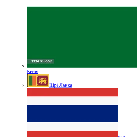
Кенія
Шрі-Ланка