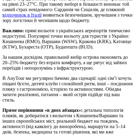
на рівні 23–27°C. При такому виборі в більшості виникає той
самий страх невідомого: Сардинія чи Сицилія, де пляжний
відпочинок в Італії
виявиться безпечнішим, зручнішим з точки
зору логістики й чеснішим щодо бюджету.
Важливо:
прямі вильоти з українських аеропортів тимчасово
недоступні. Популярні точки вильоту для туристів з України:
Кишинева (RMO), Варшави (WAW), Кракова (KRK), Катовіце
(KTW), Бухареста (OTP), Будапешта (BUD).
За нашим досвідом, правильний вибір острова економить до
20–25% бюджету без втрати комфорту, а ще рятує від зайвих
переїздів і непорозумінь з інфраструктурою.
В AnyTour ми регулярно бачимо два сценарії: одні сім’ї хочуть
піщані бухти, дитячі клуби і спокійний ритм, інші – поєднання
пляжу з гастрономією, історією та активностями. Обидва
запити реалізовні, питання – який острів підійде під ваш
стиль.
Пряме порівняння «в двох абзацах»:
детальна типологія
пляжів, як добиратися з вильотом з Кишинева/Варшави та
інших європейських міст, реальний бюджет на тиждень,
активності (від каякінгу до виноробень), маршрути на 5–14
днів, безпека, медицина та готові рішення, які ми вже