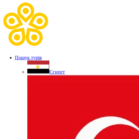
Пошук турів
Єгипет