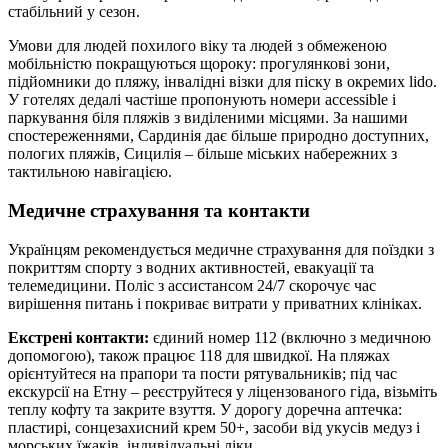
стабільний у сезон.
Умови для людей похилого віку та людей з обмеженою
мобільністю покращуються щороку: прогулянкові зони,
підйомники до пляжу, інвалідні візки для піску в окремих lido.
У готелях дедалі частіше пропонують номери accessible і
паркування біля пляжів з виділеними місцями. За нашими
спостереженнями, Сардинія дає більше природно доступних,
пологих пляжів, Сицилія – більше міських набережних з
тактильною навігацією.
Медичне страхування та контакти
Українцям рекомендується медичне страхування для поїздки з
покриттям спорту з водних активностей, евакуації та
телемедицини. Поліс з ассистансом 24/7 скорочує час
вирішення питань і покриває витрати у приватних клініках.
Екстрені контакти:
єдиний номер 112 (включно з медичною
допомогою), також працює 118 для швидкої. На пляжах
орієнтуйтеся на прапори та пости рятувальників; під час
екскурсії на Етну – реєструйтеся у ліцензованого гіда, візьміть
теплу кофту та закрите взуття. У дорогу доречна аптечка:
пластирі, сонцезахисний крем 50+, засоби від укусів медуз і
морських їжаків, індивідуальні ліки.