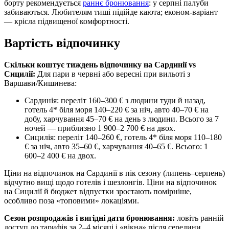
борту рекомендується
раннє бронювання
: у серпні палуби
забиваються. Любителям тиші підійде каюта; економ-варіант
— крісла підвищеної комфортності.
Вартість відпочинку
Скільки коштує тиждень відпочинку на Сардинії vs
Сицилії:
Для пари в червні або вересні при вильоті з
Варшави/Кишинева:
Сардинія: переліт 160–300 € з людини туди й назад,
готель 4* біля моря 140–220 € за ніч, авто 40–70 € на
добу, харчування 45–70 € на день з людини. Всього за 7
ночей — приблизно 1 900–2 700 € на двох.
Сицилія: переліт 140–260 €, готель 4* біля моря 110–180
€ за ніч, авто 35–60 €, харчування 40–65 €. Всього: 1
600–2 400 € на двох.
Ціни на відпочинок на Сардинії в пік сезону (липень–серпень)
відчутно вищі щодо готелів і шезлонгів. Ціни на відпочинок
на Сицилії й бюджет відпустки зростають помірніше,
особливо поза «топовими» локаціями.
Сезон розпродажів і вигідні дати бронювання:
ловіть ранній
доступ до тарифів за 2–4 місяці і «вікна» після середини