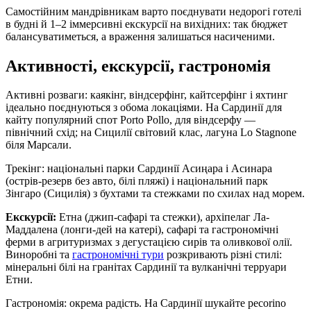
Самостійним мандрівникам варто поєднувати недорогі готелі
в будні й 1–2 іммерсивні екскурсії на вихідних: так бюджет
балансуватиметься, а враження залишаться насиченими.
Активності, екскурсії, гастрономія
Активні розваги: каякінг, віндсерфінг, кайтсерфінг і яхтинг
ідеально поєднуються з обома локаціями. На Сардинії для
кайту популярний спот Porto Pollo, для віндсерфу —
північний схід; на Сицилії світовий клас, лагуна Lo Stagnone
біля Марсали.
Трекінг: національні парки Сардинії Асиңара і Асинара
(острів-резерв без авто, білі пляжі) і національний парк
Зінгаро (Сицилія) з бухтами та стежками по схилах над морем.
Екскурсії:
Етна (джип-сафарі та стежки), архіпелаг Ла-
Маддалена (лонги-дей на катері), сафарі та гастрономічні
ферми в агритуризмах з дегустацією сирів та оливкової олії.
Виноробні та
гастрономічні тури
розкривають різні стилі:
мінеральні білі на гранітах Сардинії та вулканічні терруари
Етни.
Гастрономія: окрема радість. На Сардинії шукайте pecorino