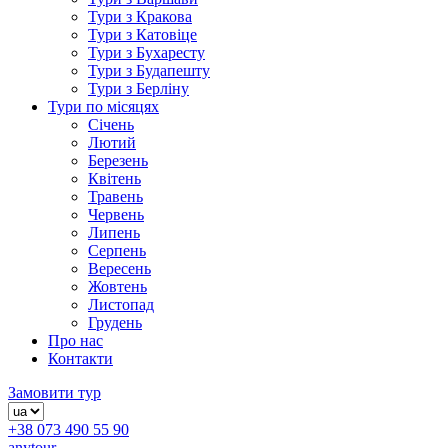
Тури з Кракова
Тури з Катовіце
Тури з Бухаресту
Тури з Будапешту
Тури з Берліну
Тури по місяцях
Січень
Лютий
Березень
Квітень
Травень
Червень
Липень
Серпень
Вересень
Жовтень
Листопад
Грудень
Про нас
Контакти
Замовити тур
+38 073 490 55 90
anytour