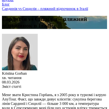
Блог
Сардинія vs Сицилія – пляжний відпочинок в Італії
Сардинія vs Сицилія – пляжний
відпочинок в Італії
Kristina Gorban
хв. читання
08.03.2026
Зміст статті
Мене звати Кристина Горбань, я з 2005 року в туризмі і керую
AnyTour. Факт, що завжди дивує клієнтів: сукупна берегова
лінія Сардинії і Сицилії — більше 3 000 км, а температура
води в Середземному морі біля цих островів влітку тримається