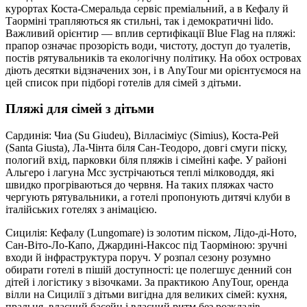
курортах Коста-Смеральда сервіс преміальний, а в Кефалу й
Таорміні трапляються як стильні, так і демократичні lido.
Важливий орієнтир — вплив сертифікації Blue Flag на пляжі:
прапор означає прозорість води, чистоту, доступ до туалетів,
постів рятувальників та екологічну політику. На обох островах
діють десятки відзначених зон, і в AnyTour ми орієнтуємося на
цей список при підборі готелів для сімей з дітьми.
Пляжі для сімей з дітьми
Сардинія: Чиа (Su Giudeu), Вілласіміус (Simius), Коста-Рей
(Santa Giusta), Ла-Чінта біля Сан-Теодоро, довгі смуги піску,
пологий вхід, парковки біля пляжів і сімейні кафе. У районі
Альгеро і лагуна Мсс зустрічаються теплі мілководдя, які
швидко прогріваються до червня. На таких пляжах часто
чергують рятувальники, а готелі пропонують дитячі клуби в
італійських готелях з анімацією.
Сицилія: Кефалу (Lungomare) із золотим піском, Лідо-ді-Ното,
Сан-Віто-Ло-Капо, Джардині-Наксос під Таорміною: зручні
входи й інфраструктура поруч. У розпал сезону розумно
обирати готелі в пішій доступності: це полегшує денний сон
дітей і логістику з візочками. За практикою AnyTour, оренда
вілли на Сицилії з дітьми вигідна для великих сімей: кухня,
пральня, власний басейн і власний ритм без розкладів.