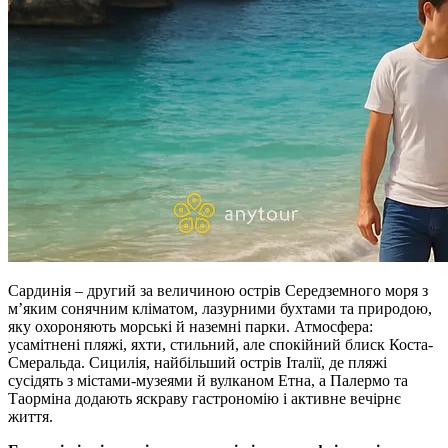
Сардинія – другий за величиною острів Середземного моря з
м’яким сонячним кліматом, лазурними бухтами та природою,
яку охороняють морські й наземні парки. Атмосфера:
усамітнені пляжі, яхти, стильний, але спокійний блиск Коста-
Смеральда. Сицилія, найбільший острів Італії, де пляжі
сусідять з містами-музеями й вулканом Етна, а Палермо та
Таорміна додають яскраву гастрономію і активне вечірнє
життя.