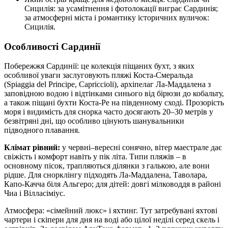
Сицилія: за усамітнення і фотолокації виграє Сардинія;
за атмосферні міста і романтику історичних вуличок:
Сицилія.
Особливості Сардинії
Побережжя Сардинії: це колекція піщаних бухт, з яких
особливої уваги заслуговують пляжі Коста-Смеральда
(Spiaggia del Principe, Capriccioli), архіпелаг Ла-Маддалена з
заповідною водою і відтінками синього від бірюзи до кобальту,
а також піщані бухти Коста-Ре на південному сході. Прозорість
моря і видимість для снорка часто досягають 20–30 метрів у
безвітряні дні, що особливо цінують шанувальники
підводного плавання.
Клімат рівний:
у червні–вересні сонячно, вітер маестрале дає
свіжість і комфорт навіть у пік літа. Типи пляжів – в
основному пісок, трапляються ділянки з галькою, але вони
рідше. Для снорклінгу підходять Ла-Маддалена, Таволара,
Капо-Качча біля Альгеро; для дітей: довгі мілководдя в районі
Чиа і Вілласіміус.
Атмосфера: «сімейний люкс» і яхтинг. Тут затребувані яхтові
чартери і скіпери для дня на воді або цілої неділі серед скель і