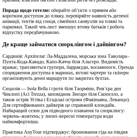
Порада щодо готелю:
обирайте об’єкти з прямим або
коротким доступом до пляжу, перевіряйте наявність дитячої
анімації, тентів від сонця, сімейних санвузлів на пляжі та
парковки. Такий чек‑лист зменшує втому батьків і робить
відпустку передбачуваною.
Де краще займатися снорклінгом і дайвінгом?
Сардинія: Архіпелаг Ла-Маддалена, морська зона Таволара–
Пунта-Кода-Кавадо, Капо-Качча біля Альгеро. Видимість
вражає, трапляються групери, барракуди, восьминоги. Оренда
спорядження доступна в маринах, яхтові чартери та скіпери
організовують денні маршрути по закритих бухтах.
Сицилія — Isola Bella і гроти біля Таорміни, Рив’єра деи
Чиклопі (Aci Trezza), заповідник Зінґаро біля Скопелло, а
також острів Устіка і Егадські острови (Фавіньяна, Леванцо).
Для сертифікованих дайверів це справжній клондайк.
Найкращий сезон для підводного плавання та снорклінгу:
червень–жовтень; у липні–вересні температура води
найкомфортніша.
Практика AnyTour підтверджує: бронювання гіда на півдня