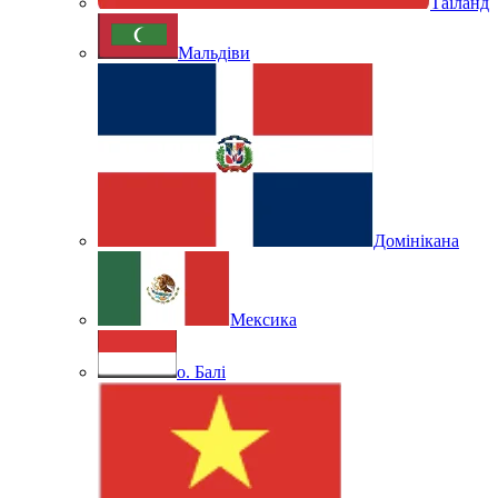
Таїланд
Мальдіви
Домінікана
Мексика
о. Балі