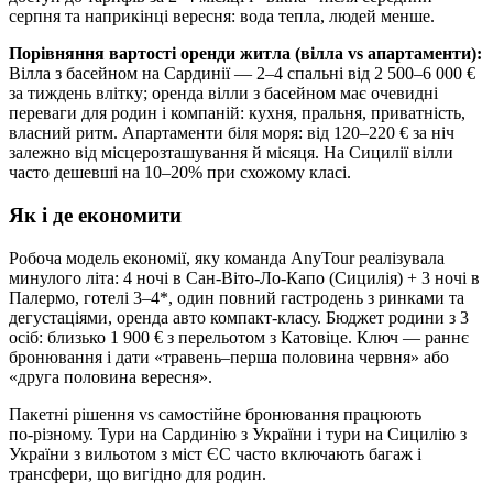
серпня та наприкінці вересня: вода тепла, людей менше.
Порівняння вартості оренди житла (вілла vs апартаменти):
Вілла з басейном на Сардинії — 2–4 спальні від 2 500–6 000 €
за тиждень влітку; оренда вілли з басейном має очевидні
переваги для родин і компаній: кухня, пральня, приватність,
власний ритм. Апартаменти біля моря: від 120–220 € за ніч
залежно від місцерозташування й місяця. На Сицилії вілли
часто дешевші на 10–20% при схожому класі.
Як і де економити
Робоча модель економії, яку команда AnyTour реалізувала
минулого літа: 4 ночі в Сан-Віто-Ло-Капо (Сицилія) + 3 ночі в
Палермо, готелі 3–4*, один повний гастродень з ринками та
дегустаціями, оренда авто компакт-класу. Бюджет родини з 3
осіб: близько 1 900 € з перельотом з Катовіце. Ключ — раннє
бронювання і дати «травень–перша половина червня» або
«друга половина вересня».
Пакетні рішення vs самостійне бронювання працюють
по‑різному. Тури на Сардинію з України і тури на Сицилію з
України з вильотом з міст ЄС часто включають багаж і
трансфери, що вигідно для родин.