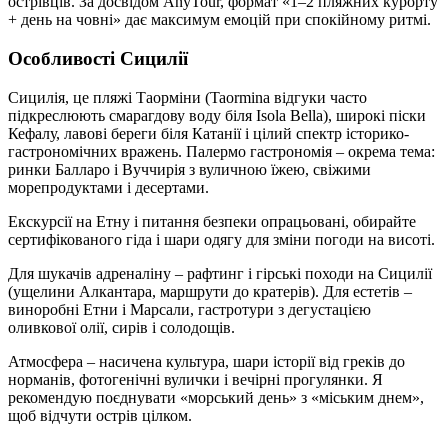
острівців. За досвідом AnyTour, формат «1–2 пляжних курорту
+ день на човні» дає максимум емоцій при спокійному ритмі.
Особливості Сицилії
Сицилія, це пляжі Таорміни (Taormina відгуки часто
підкреслюють смарагдову воду біля Isola Bella), широкі піски
Кефалу, лавові береги біля Катанії і цілий спектр історико-
гастрономічних вражень. Палермо гастрономія – окрема тема:
ринки Балларо і Вуччирія з вуличною їжею, свіжими
морепродуктами і десертами.
Екскурсії на Етну і питання безпеки опрацьовані, обирайте
сертифікованого гіда і шари одягу для зміни погоди на висоті.
Для шукачів адреналіну – рафтинг і гірські походи на Сицилії
(ущелини Алкантара, маршрути до кратерів). Для естетів –
виноробні Етни і Марсали, гастротури з дегустацією
оливкової олії, сирів і солодощів.
Атмосфера – насичена культура, шари історії від греків до
норманів, фотогенічні вулички і вечірні прогулянки. Я
рекомендую поєднувати «морський день» з «міським днем»,
щоб відчути острів цілком.