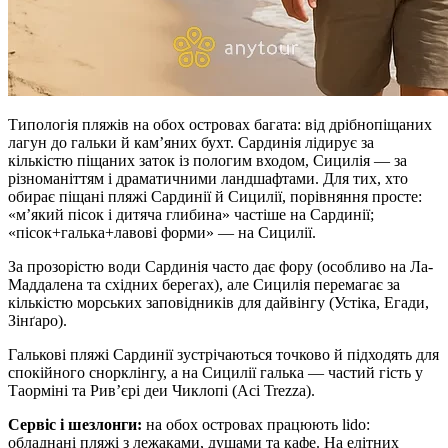
Типологія пляжів на обох островах багата: від дрібнопіщаних
лагун до гальки й кам’яних бухт. Сардинія лідирує за
кількістю піщаних заток із пологим входом, Сицилія — за
різноманіттям і драматичними ландшафтами. Для тих, хто
обирає піщані пляжі Сардинії й Сицилії, порівняння просте:
«м’який пісок і дитяча глибина» частіше на Сардинії;
«пісок+галька+лавові форми» — на Сицилії.
За прозорістю води Сардинія часто дає фору (особливо на Ла-
Маддалена та східних берегах), але Сицилія перемагає за
кількістю морських заповідників для дайвінгу (Устіка, Егади,
Зінґаро).
Галькові пляжі Сардинії зустрічаються точково й підходять для
спокійного снорклінгу, а на Сицилії галька — частий гість у
Таорміні та Рив’єрі деи Чиклопі (Aci Trezza).
Сервіс і шезлонги:
на обох островах працюють lido:
обладнані пляжі з лежаками, душами та кафе. На елітних