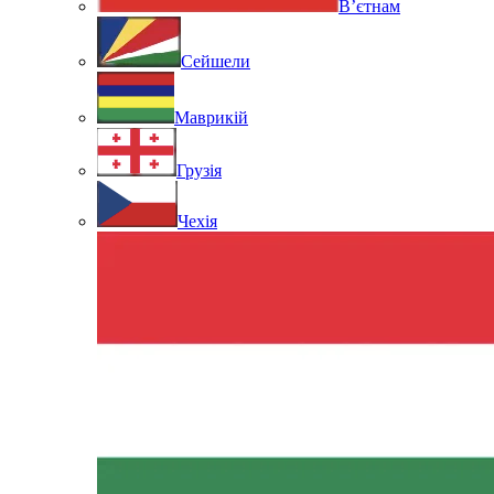
В’єтнам
Сейшели
Маврикій
Грузія
Чехія