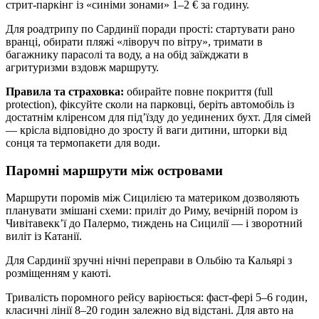
стрит-паркінг із «синіми зонами» 1–2 € за годину.
Для роадтрипу по Сардинії поради прості: стартувати рано
вранці, обирати пляжі «ліворуч по вітру», тримати в
багажнику парасолі та воду, а на обід заїжджати в
агритуризми вздовж маршруту.
Правила та страховка:
обирайте повне покриття (full
protection), фіксуйте сколи на парковці, беріть автомобіль із
достатнім кліренсом для під’їзду до уединених бухт. Для сімей
— крісла відповідно до зросту й ваги дитини, шторки від
сонця та термопакети для води.
Паромні маршрути між островами
Маршрути поромів між Сицилією та материком дозволяють
планувати змішані схеми: приліт до Риму, вечірній пором із
Чивітавекк’ї до Палермо, тиждень на Сицилії — і зворотний
виліт із Катанії.
Для Сардинії зручні нічні переправи в Ольбію та Кальярі з
розміщенням у каюті.
Тривалість поромного рейсу варіюється: фаст-фері 5–6 годин,
класичні лінії 8–20 годин залежно від відстані. Для авто на