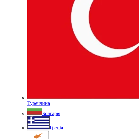
Туреччина
Болгарія
Греція