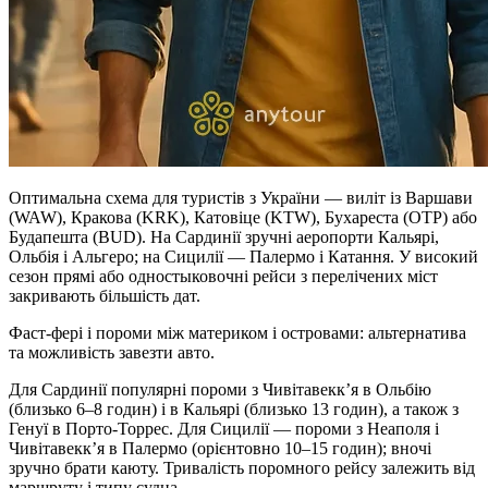
Оптимальна схема для туристів з України — виліт із Варшави
(WAW), Кракова (KRK), Катовіце (KTW), Бухареста (OTP) або
Будапешта (BUD). На Сардинії зручні аеропорти Кальярі,
Ольбія і Альгеро; на Сицилії — Палермо і Катання. У високий
сезон прямі або одностыковочні рейси з перелічених міст
закривають більшість дат.
Фаст-фері і пороми між материком і островами: альтернатива
та можливість завезти авто.
Для Сардинії популярні пороми з Чивітавекк’я в Ольбію
(близько 6–8 годин) і в Кальярі (близько 13 годин), а також з
Генуї в Порто-Торрес. Для Сицилії — пороми з Неаполя і
Чивітавекк’я в Палермо (орієнтовно 10–15 годин); вночі
зручно брати каюту. Тривалість поромного рейсу залежить від
маршруту і типу судна.