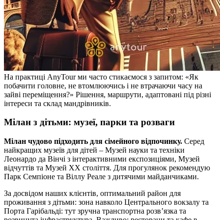
На практиці AnyTour ми часто стикаємося з запитом: «Як
побачити головне, не втомлюючись і не втрачаючи часу на
зайві переміщення?» Рішення, маршрути, адаптовані під різні
інтереси та склад мандрівників.
Мілан з дітьми: музеї, парки та розваги
Мілан чудово підходить для сімейного відпочинку.
Серед
найкращих музеїв для дітей – Музей науки та техніки
Леонардо да Вінчі з інтерактивними експозиціями, Музей
відчуттів та Музей ХХ століття. Для прогулянок рекомендую
Парк Семпіоне та Віллу Реале з дитячими майданчиками.
За досвідом наших клієнтів, оптимальний район для
проживання з дітьми: зона навколо Центрального вокзалу та
Порта Гарібальді: тут зручна транспортна розв’язка та
розвинута інфраструктура. Важливо: ресторани та кафе в