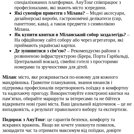
спеціалізованих платформах. AnyTour співпрацює з
професіоналами, які знають місто зсередини.
Які сувеніри привезти з Мілана?
– Модні аксесуари,
дизайнерські вироби, гастрономічні делікатеси (сир,
панеттоне, кава), а також предмети з символікою
Мілана.
Як купити квитки в Міланський собор заздалегідь?
–
На офіційному сайті собору або через агрегатори, які
приймають українські картки.
Де зупинитися з сім’єю?
– Рекомендуємо райони з
розвиненою інфраструктурою (Брера, Порта Гарібальді,
Центральний вокзал), сімейні готелі з просторими
номерами та зручностями для дітей.
Мілан
: місто, яке розкривається по-новому для кожного
мандрівника. Грамотне планування, знання нюансів і
підтримка професіоналів перетворюють поїздку в комфортну
та надихаючу пригоду. Використовуйте електронні квитки на
пам’ятки, обирайте маршрути за інтересами та не бійтеся
відкривати нові грані міста. Ваш ідеальний відпочинок – це не
випадковість, а результат правильного вибору та експертизи.
Подорож з AnyTour
: це гарантія безпеки, комфорту та
яскравих вражень. Якщо ви хочете уникнути помилок,
заощадити час та отримати максимум від поїздки, довірте