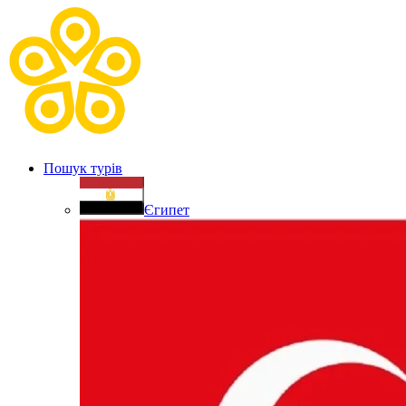
Пошук турів
Єгипет