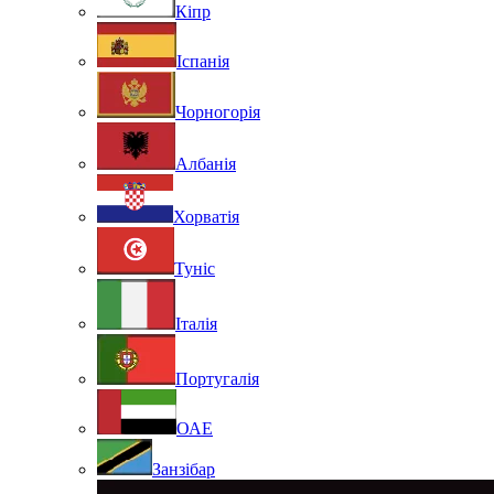
Кіпр
Іспанія
Чорногорія
Албанія
Хорватія
Туніс
Італія
Португалія
ОАЕ
Занзібар