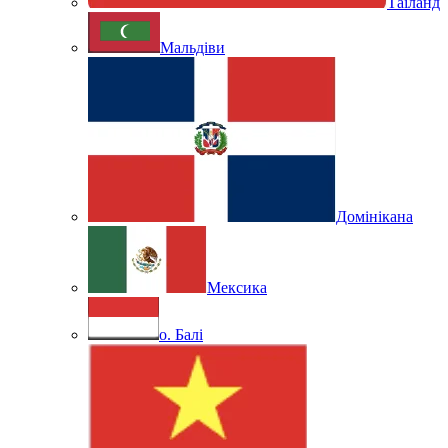
Таїланд
Мальдіви
Домінікана
Мексика
о. Балі