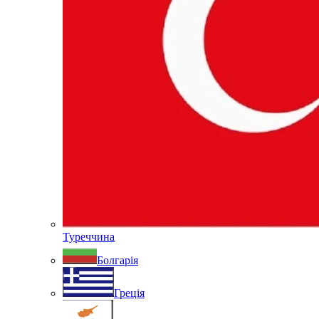
Туреччина
Болгарія
Греція