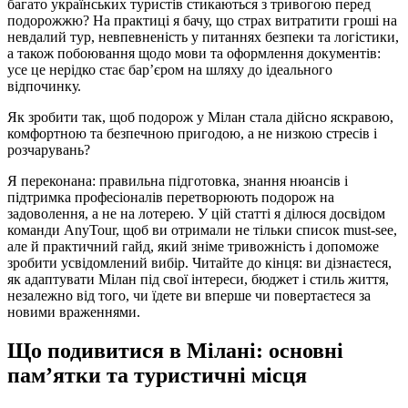
багато українських туристів стикаються з тривогою перед
подорожжю? На практиці я бачу, що страх витратити гроші на
невдалий тур, невпевненість у питаннях безпеки та логістики,
а також побоювання щодо мови та оформлення документів:
усе це нерідко стає бар’єром на шляху до ідеального
відпочинку.
Як зробити так, щоб подорож у Мілан стала дійсно яскравою,
комфортною та безпечною пригодою, а не низкою стресів і
розчарувань?
Я переконана: правильна підготовка, знання нюансів і
підтримка професіоналів перетворюють подорож на
задоволення, а не на лотерею. У цій статті я ділюся досвідом
команди AnyTour, щоб ви отримали не тільки список must-see,
але й практичний гайд, який зніме тривожність і допоможе
зробити усвідомлений вибір. Читайте до кінця: ви дізнаєтеся,
як адаптувати Мілан під свої інтереси, бюджет і стиль життя,
незалежно від того, чи їдете ви вперше чи повертаєтеся за
новими враженнями.
Що подивитися в Мілані: основні
пам’ятки та туристичні місця