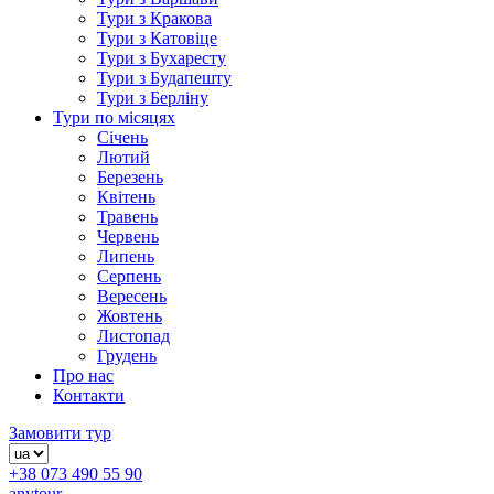
Тури з Кракова
Тури з Катовіце
Тури з Бухаресту
Тури з Будапешту
Тури з Берліну
Тури по місяцях
Січень
Лютий
Березень
Квітень
Травень
Червень
Липень
Серпень
Вересень
Жовтень
Листопад
Грудень
Про нас
Контакти
Замовити тур
+38 073 490 55 90
anytour