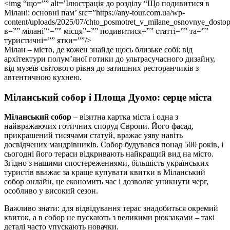
<img “що=”” alt=’Ілюстрація до розділу “Що подивитися в
Мілані: основні пам’ src=”https://any-tour.com.ua/wp-
content/uploads/2025/07/chto_posmotret_v_milane_osnovnye_dost
в=”” мілані”‘=”” місця”=”” подивитися=”” статті=”” та=””
туристичні=”” ятки=””/>
Мілан – місто, де кожен знайде щось близьке собі: від
архітектури полум’яної готики до ультрасучасного дизайну,
від музеїв світового рівня до затишних ресторанчиків з
автентичною кухнею.
Міланський собор і Площа Дуомо: серце міста
Міланський собор
– візитна картка міста і одна з
найвражаючих готичних споруд Європи. Його фасад,
прикрашений тисячами статуй, вражає уяву навіть
досвідчених мандрівників. Собор будувався понад 500 років, і
сьогодні його тераси відкривають найкращий вид на місто.
Згідно з нашими спостереженнями, більшість українських
туристів вважає за краще купувати квитки в Міланський
собор онлайн, це економить час і дозволяє уникнути черг,
особливо у високий сезон.
Важливо знати: для відвідування терас знадобиться окремий
квиток, а в собор не пускають з великими рюкзаками – такі
деталі часто упускають новачки.