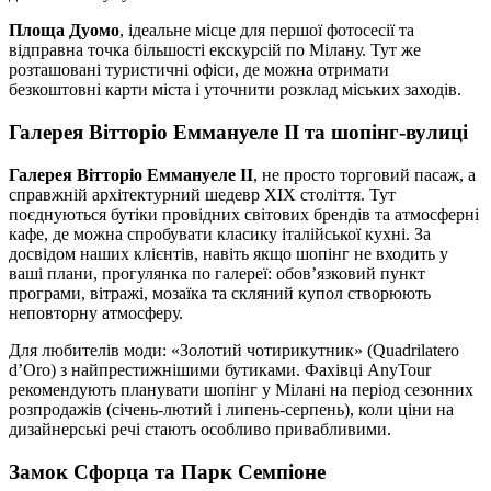
Площа Дуомо
, ідеальне місце для першої фотосесії та
відправна точка більшості екскурсій по Мілану. Тут же
розташовані туристичні офіси, де можна отримати
безкоштовні карти міста і уточнити розклад міських заходів.
Галерея Вітторіо Еммануеле II та шопінг-вулиці
Галерея Вітторіо Еммануеле II
, не просто торговий пасаж, а
справжній архітектурний шедевр XIX століття. Тут
поєднуються бутіки провідних світових брендів та атмосферні
кафе, де можна спробувати класику італійської кухні. За
досвідом наших клієнтів, навіть якщо шопінг не входить у
ваші плани, прогулянка по галереї: обов’язковий пункт
програми, вітражі, мозаїка та скляний купол створюють
неповторну атмосферу.
Для любителів моди: «Золотий чотирикутник» (Quadrilatero
d’Oro) з найпрестижнішими бутиками. Фахівці AnyTour
рекомендують планувати шопінг у Мілані на період сезонних
розпродажів (січень-лютий і липень-серпень), коли ціни на
дизайнерські речі стають особливо привабливими.
Замок Сфорца та Парк Семпіоне