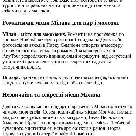
туристичних районах часто пропонують дитяче меню та
стільчики для малюків.
Романтичні місця Мілана для пар і молодят
Мілан – місто для закоханих.
Романтична прогулянка по
каналах Навільї, вечеря в ресторані з видом на Дуомо або
фотосесія на заході в Парку Семпіоне створять атмосферу
справжнього італійського роману. Для молодят фахівці
AnyTour розробляють індивідуальні маршрути: від дегустацій
у винних барах до екскурсій по секретних садках та
історичних віллах.
Порада:
бронюйте столик в ресторані заздалегідь, особливо
якщо плануєте вечерю у вихідні або святкові дні.
Незвичайні та секретні місця Мілана
Для тих, хто шукає нестандартні враження, Мілан приготував
чимало сюрпризів. Серед незвичайних місць: Монументальне
кладовище з унікальними скульптурами, Вежа Веласка та
Хмарочос Піреллі з панорамними видами на місто. Любителі
сучасного мистецтва оцінять арт-об’єкти в районі Порта
Нуова та вуличні галереї в районі Ламбрате.