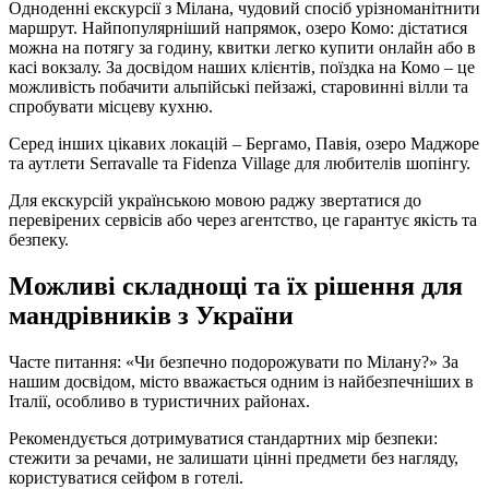
Одноденні екскурсії з Мілана, чудовий спосіб урізноманітнити
маршрут. Найпопулярніший напрямок, озеро Комо: дістатися
можна на потягу за годину, квитки легко купити онлайн або в
касі вокзалу. За досвідом наших клієнтів, поїздка на Комо – це
можливість побачити альпійські пейзажі, старовинні вілли та
спробувати місцеву кухню.
Серед інших цікавих локацій – Бергамо, Павія, озеро Маджоре
та аутлети Serravalle та Fidenza Village для любителів шопінгу.
Для екскурсій українською мовою раджу звертатися до
перевірених сервісів або через агентство, це гарантує якість та
безпеку.
Можливі складнощі та їх рішення для
мандрівників з України
Часте питання: «Чи безпечно подорожувати по Мілану?» За
нашим досвідом, місто вважається одним із найбезпечніших в
Італії, особливо в туристичних районах.
Рекомендується дотримуватися стандартних мір безпеки:
стежити за речами, не залишати цінні предмети без нагляду,
користуватися сейфом в готелі.