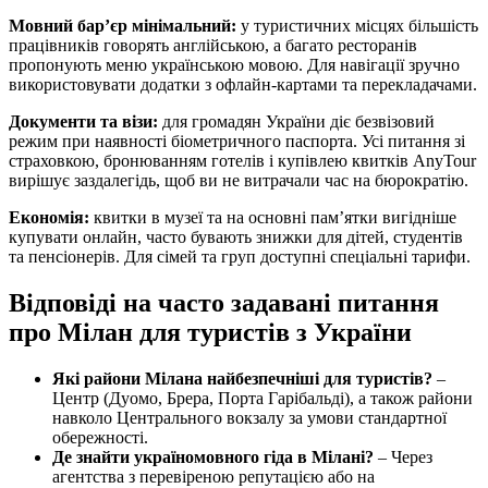
Мовний бар’єр мінімальний:
у туристичних місцях більшість
працівників говорять англійською, а багато ресторанів
пропонують меню українською мовою. Для навігації зручно
використовувати додатки з офлайн-картами та перекладачами.
Документи та візи:
для громадян України діє безвізовий
режим при наявності біометричного паспорта. Усі питання зі
страховкою, бронюванням готелів і купівлею квитків AnyTour
вирішує заздалегідь, щоб ви не витрачали час на бюрократію.
Економія:
квитки в музеї та на основні пам’ятки вигідніше
купувати онлайн, часто бувають знижки для дітей, студентів
та пенсіонерів. Для сімей та груп доступні спеціальні тарифи.
Відповіді на часто задавані питання
про Мілан для туристів з України
Які райони Мілана найбезпечніші для туристів?
–
Центр (Дуомо, Брера, Порта Гарібальді), а також райони
навколо Центрального вокзалу за умови стандартної
обережності.
Де знайти україномовного гіда в Мілані?
– Через
агентства з перевіреною репутацією або на