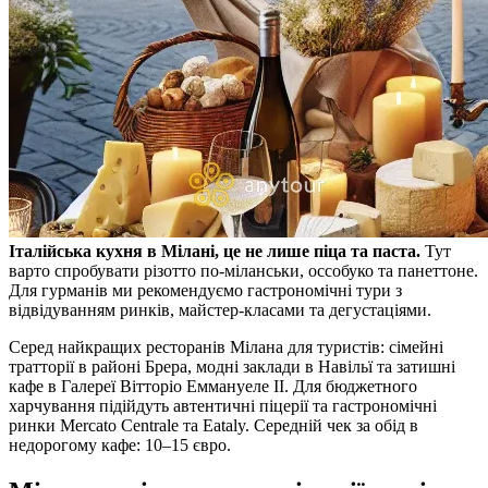
Італійська кухня в Мілані, це не лише піца та паста.
Тут
варто спробувати різотто по-міланськи, оссобуко та панеттоне.
Для гурманів ми рекомендуємо гастрономічні тури з
відвідуванням ринків, майстер-класами та дегустаціями.
Серед найкращих ресторанів Мілана для туристів: сімейні
тратторії в районі Брера, модні заклади в Навільї та затишні
кафе в Галереї Вітторіо Еммануеле II. Для бюджетного
харчування підійдуть автентичні піцерії та гастрономічні
ринки Mercato Centrale та Eataly. Середній чек за обід в
недорогому кафе: 10–15 євро.