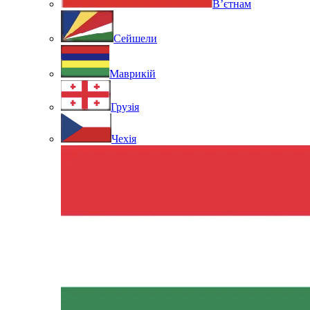
В’єтнам
Сейшели
Маврикій
Грузія
Чехія