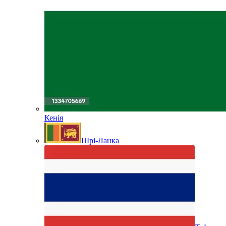
Кенія
Шрі-Ланка