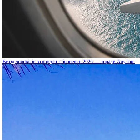
Виїзд чоловіків за кордон з бронею в 2026 — поради AnyTour