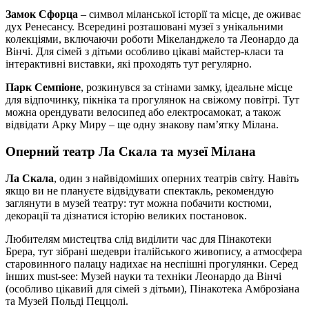
Замок Сфорца
– символ міланської історії та місце, де оживає
дух Ренесансу. Всередині розташовані музеї з унікальними
колекціями, включаючи роботи Мікеланджело та Леонардо да
Вінчі. Для сімей з дітьми особливо цікаві майстер-класи та
інтерактивні виставки, які проходять тут регулярно.
Парк Семпіоне
, розкинувся за стінами замку, ідеальне місце
для відпочинку, пікніка та прогулянок на свіжому повітрі. Тут
можна орендувати велосипед або електросамокат, а також
відвідати Арку Миру – ще одну знакову пам’ятку Мілана.
Оперний театр Ла Скала та музеї Мілана
Ла Скала
, один з найвідоміших оперних театрів світу. Навіть
якщо ви не плануєте відвідувати спектакль, рекомендую
заглянути в музей театру: тут можна побачити костюми,
декорації та дізнатися історію великих постановок.
Любителям мистецтва слід виділити час для Пінакотеки
Брера, тут зібрані шедеври італійського живопису, а атмосфера
старовинного палацу надихає на неспішні прогулянки. Серед
інших must-see: Музей науки та техніки Леонардо да Вінчі
(особливо цікавий для сімей з дітьми), Пінакотека Амброзіана
та Музей Польді Пеццолі.