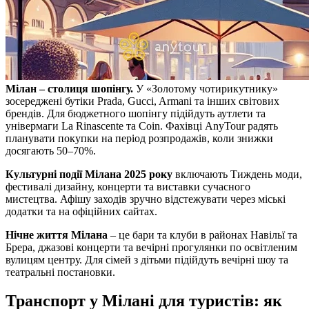
Мілан – столиця шопінгу.
У «Золотому чотирикутнику»
зосереджені бутіки Prada, Gucci, Armani та інших світових
брендів. Для бюджетного шопінгу підійдуть аутлети та
універмаги La Rinascente та Coin. Фахівці AnyTour радять
планувати покупки на період розпродажів, коли знижки
досягають 50–70%.
Культурні події Мілана 2025 року
включають Тиждень моди,
фестивалі дизайну, концерти та виставки сучасного
мистецтва. Афішу заходів зручно відстежувати через міські
додатки та на офіційних сайтах.
Нічне життя Мілана
– це бари та клуби в районах Навільї та
Брера, джазові концерти та вечірні прогулянки по освітленим
вулицям центру. Для сімей з дітьми підійдуть вечірні шоу та
театральні постановки.
Транспорт у Мілані для туристів: як