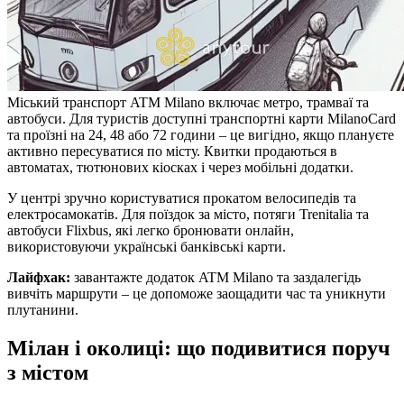
Міський транспорт ATM Milano включає метро, трамваї та
автобуси. Для туристів доступні транспортні карти MilanoCard
та проїзні на 24, 48 або 72 години – це вигідно, якщо плануєте
активно пересуватися по місту. Квитки продаються в
автоматах, тютюнових кіосках і через мобільні додатки.
У центрі зручно користуватися прокатом велосипедів та
електросамокатів. Для поїздок за місто, потяги Trenitalia та
автобуси Flixbus, які легко бронювати онлайн,
використовуючи українські банківські карти.
Лайфхак:
завантажте додаток ATM Milano та заздалегідь
вивчіть маршрути – це допоможе заощадити час та уникнути
плутанини.
Мілан і околиці: що подивитися поруч
з містом