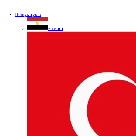
Пошук турів
Єгипет