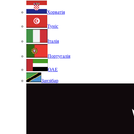
Хорватія
Туніс
Італія
Португалія
ОАЕ
Занзібар