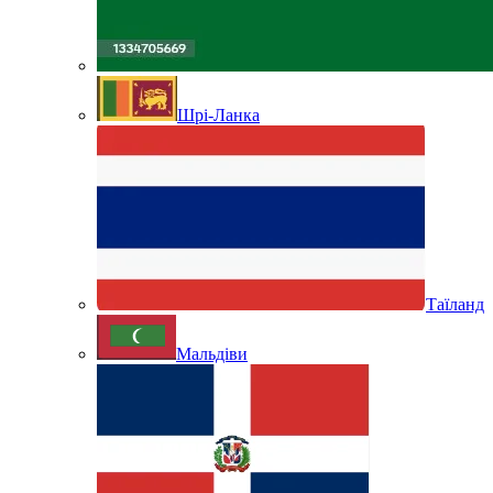
Шрі-Ланка
Таїланд
Мальдіви