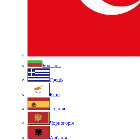
Болгарія
Греція
Кіпр
Іспанія
Чорногорія
Албанія