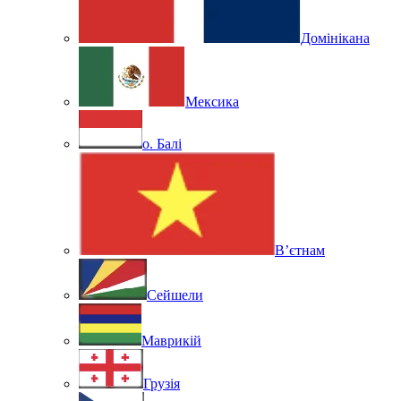
Домінікана
Мексика
о. Балі
В’єтнам
Сейшели
Маврикій
Грузія