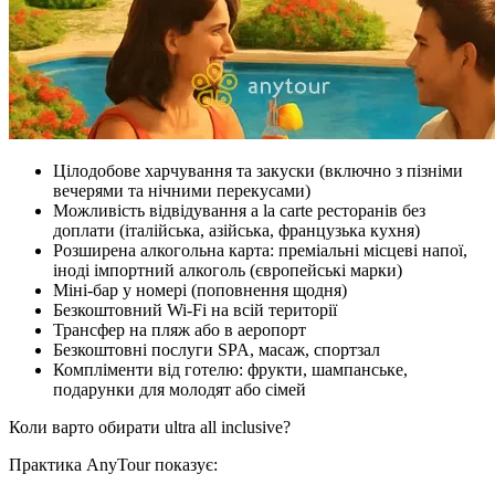
Цілодобове харчування та закуски (включно з пізніми
вечерями та нічними перекусами)
Можливість відвідування a la carte ресторанів без
доплати (італійська, азійська, французька кухня)
Розширена алкогольна карта: преміальні місцеві напої,
іноді імпортний алкоголь (європейські марки)
Міні-бар у номері (поповнення щодня)
Безкоштовний Wi‑Fi на всій території
Трансфер на пляж або в аеропорт
Безкоштовні послуги SPA, масаж, спортзал
Компліменти від готелю: фрукти, шампанське,
подарунки для молодят або сімей
Коли варто обирати ultra all inclusive?
Практика AnyTour показує: