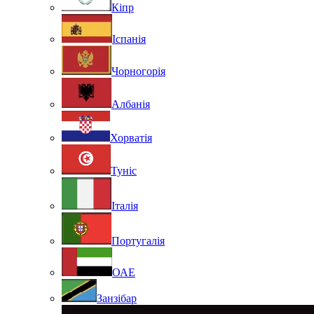
Кіпр
Іспанія
Чорногорія
Албанія
Хорватія
Туніс
Італія
Португалія
ОАЕ
Занзібар