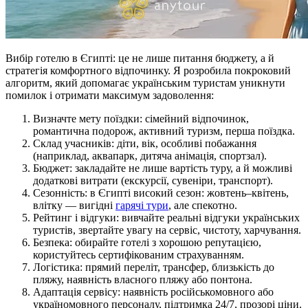
Вибір готелю в Єгипті: це не лише питання бюджету, а й
стратегія комфортного відпочинку. Я розробила покроковий
алгоритм, який допомагає українським туристам уникнути
помилок і отримати максимум задоволення:
Визначте мету поїздки: сімейний відпочинок,
романтична подорож, активний туризм, перша поїздка.
Склад учасників: діти, вік, особливі побажання
(наприклад, аквапарк, дитяча анімація, спортзал).
Бюджет: закладайте не лише вартість туру, а й можливі
додаткові витрати (екскурсії, сувеніри, транспорт).
Сезонність: в Єгипті високий сезон: жовтень–квітень,
влітку — вигідні
гарячі тури
, але спекотно.
Рейтинг і відгуки: вивчайте реальні відгуки українських
туристів, звертайте увагу на сервіс, чистоту, харчування.
Безпека: обирайте готелі з хорошою репутацією,
користуйтесь сертифікованим страхуванням.
Логістика: прямий переліт, трансфер, близькість до
пляжу, наявність власного пляжу або понтона.
Адаптація сервісу: наявність російськомовного або
україномовного персоналу, підтримка 24/7, прозорі ціни.