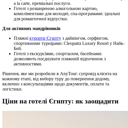
a la carte, преміальні послуги.
Готелі з розширеною алкогольною картою,
компліментами для молодят, спа-програмами: ідеальні
для романтичної відпустки.
Для активних мандрівників
Пляжні
курорти Єгипту
з дайвінгом, серфінгом,
спортивними турнірами: Cleopatra Luxury Resort у Набк-
Бей.
Готелі з екскурсіями, спортзалом, басейнами:
дозволяють поєднувати пляжний відпочинок з
активностями.
Рішення, яке ми розробили в AnyTour: супровід клієнта на
кожному етапі, від вибору туру до повернення додому,
включно з консультаціями щодо документів, оплати та
логістики.
Ціни на готелі Єгипту: як заощадити