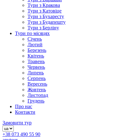
Тури з Кракова
Тури з Катовіце
Тури з Бухаресту
Тури з Будапешту
Тури з Берліну
Тури по місяцях
Січень
Лютий
Березень
Квітень
Травень
Червень
Липень
Серпень
Вересень
Жовтень
Листопад
Грудень
Про нас
Контакти
Замовити тур
+38 073 490 55 90
anytour