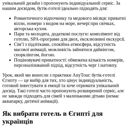
унікальний дизайн і пропонують індивідуальний сервіс. За
нашим досвідом, бутік-готелі ідеально підходять для:
Романтичного відпочинку та медового місяця: приватні
вілли, номери з видом на море, вечері при свічках,
авторська кухня.
Пари та молодята, додаткові послуги: комплімент від
готелю, SPA-програми для двох, ексклюзивні екскурсії.
Сім’ї з підлітками, спокійна атмосфера, відсутність
масової анімації, можливість зайнятися дайвінгом,
снорклінгом, йогою.
Поціновувачі приватності: обмежена кількість номерів,
персоналізований підхід, відсутність черг і натовпу.
Урок, який ми винесли з практики AnyTour: бутік-готелі
Єгипту — це вибір для тих, хто цінує індивідуальність,
готовий інвестувати в емоції та хоче отримати унікальний
досвід. Такі готелі часто пропонують розширений сервіс, але
не завжди підходять для сімей з маленькими дітьми (немає
аквапарку, дитячої анімації).
Як вибрати готель в Єгипті для
українців