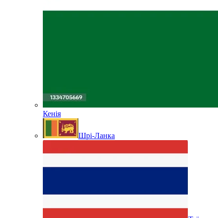
Кенія
Шрі-Ланка