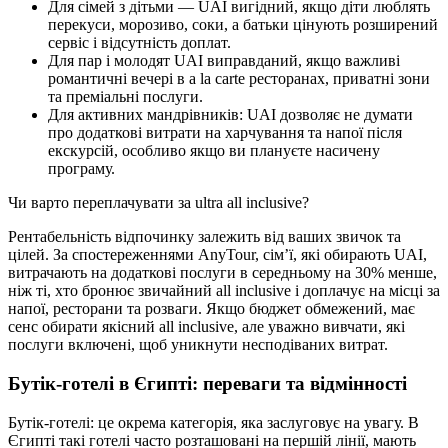
Для сімей з дітьми — UAI вигідний, якщо діти люблять
перекуси, морозиво, соки, а батьки цінують розширений
сервіс і відсутність доплат.
Для пар і молодят UAI виправданий, якщо важливі
романтичні вечері в a la carte ресторанах, приватні зони
та преміальні послуги.
Для активних мандрівників: UAI дозволяє не думати
про додаткові витрати на харчування та напої після
екскурсій, особливо якщо ви плануєте насичену
програму.
Чи варто переплачувати за ultra all inclusive?
Рентабельність відпочинку залежить від ваших звичок та
цілей. За спостереженнями AnyTour, сім’ї, які обирають UAI,
витрачають на додаткові послуги в середньому на 30% менше,
ніж ті, хто бронює звичайний all inclusive і доплачує на місці за
напої, ресторани та розваги. Якщо бюджет обмежений, має
сенс обирати якісний all inclusive, але уважно вивчати, які
послуги включені, щоб уникнути несподіваних витрат.
Бутік-готелі в Єгипті: переваги та відмінності
Бутік-готелі: це окрема категорія, яка заслуговує на увагу. В
Єгипті такі готелі часто розташовані на першій лінії, мають