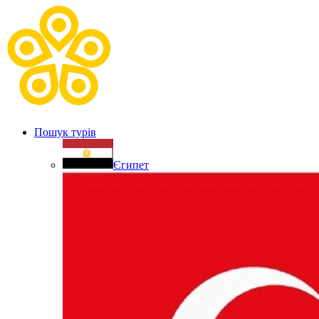
Пошук турів
Єгипет