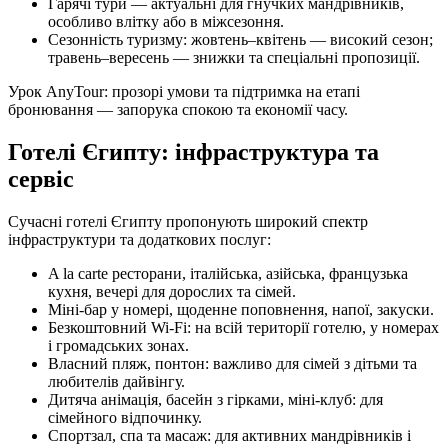
Гарячі тури — актуальні для гнучких мандрівників,
особливо влітку або в міжсезоння.
Сезонність туризму: жовтень–квітень — високий сезон;
травень–вересень — знижки та спеціальні пропозиції.
Урок AnyTour: прозорі умови та підтримка на етапі
бронювання — запорука спокою та економії часу.
Готелі Єгипту: інфраструктура та
сервіс
Сучасні готелі Єгипту пропонують широкий спектр
інфраструктури та додаткових послуг:
A la carte ресторани, італійська, азійська, французька
кухня, вечері для дорослих та сімей.
Міні-бар у номері, щоденне поповнення, напої, закуски.
Безкоштовний Wi-Fi: на всій території готелю, у номерах
і громадських зонах.
Власний пляж, понтон: важливо для сімей з дітьми та
любителів дайвінгу.
Дитяча анімація, басейн з гірками, міні-клуб: для
сімейного відпочинку.
Спортзал, спа та масаж: для активних мандрівників і