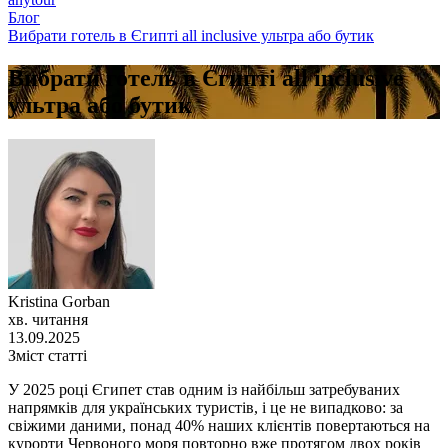
Блог
Вибрати готель в Єгипті all inclusive ультра або бутик
Вибрати готель в Єгипті all inclusive
ультра або бутик
Kristina Gorban
хв. читання
13.09.2025
Зміст статті
У 2025 році Єгипет став одним із найбільш затребуваних
напрямків для українських туристів, і це не випадково: за
свіжими даними, понад 40% наших клієнтів повертаються на
курорти Червоного моря повторно вже протягом двох років