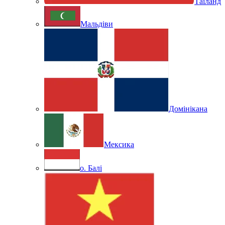
Таїланд
Мальдіви
Домінікана
Мексика
о. Балі