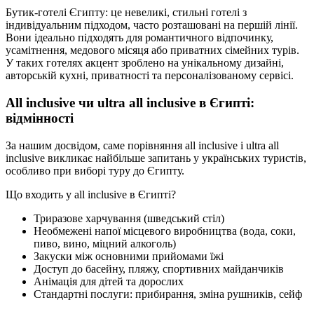
Бутик-готелі Єгипту: це невеликі, стильні готелі з
індивідуальним підходом, часто розташовані на першій лінії.
Вони ідеально підходять для романтичного відпочинку,
усамітнення, медового місяця або приватних сімейних турів.
У таких готелях акцент зроблено на унікальному дизайні,
авторській кухні, приватності та персоналізованому сервісі.
All inclusive чи ultra all inclusive в Єгипті:
відмінності
За нашим досвідом, саме порівняння all inclusive і ultra all
inclusive викликає найбільше запитань у українських туристів,
особливо при виборі туру до Єгипту.
Що входить у all inclusive в Єгипті?
Триразове харчування (шведський стіл)
Необмежені напої місцевого виробництва (вода, соки,
пиво, вино, міцний алкоголь)
Закуски між основними прийомами їжі
Доступ до басейну, пляжу, спортивних майданчиків
Анімація для дітей та дорослих
Стандартні послуги: прибирання, зміна рушників, сейф