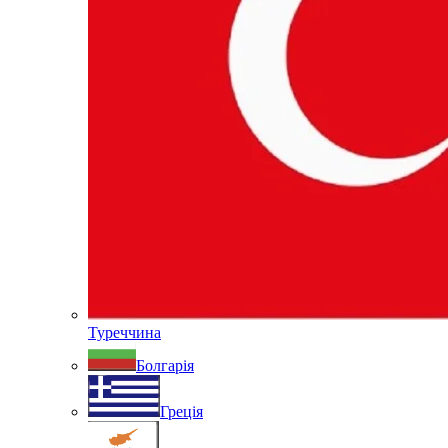
Туреччина
Болгарія
Греція