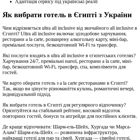
Адаптація сервісу під українські реалії
Як вибрати готель в Єгипті з України
Чим відрізняється ultra all inclusive від звичайного all inclusive в
Єгипті? Ultra all inclusive включає цілодобове харчування,
ресторани a la carte, розширену алкогольну карту, міні-бар,
преміальні послуги, безкоштовний Wi-Fi та трансфер.
Які послуги входять в ultra all inclusive в єгипетських готелях?
Харчування 24/7, преміальні напої, ресторани a la carte, міні-
бар, безкоштовний Wi-Fi, трансфер, спа, компліменти для
гостей.
Чи варто обирати готель з a la carte ресторанами в Єгипті?
Так, якщо ви цінуєте різноманіття кухонь, романтичні вечері,
індивідуальний підхід.
Як вибрати готель в Єгипті для регулярного відпочинку?
Орієнтуйтеся на стабільний рейтинг, високий відсоток
повторних гостей, бонуси та апгрейди для постійних клієнтів.
Де краще відпочивати: Шарм-ель-Шейх, Хургада чи Марса-
Алам? Шарм-ель-Шейх — розвинена інфраструктура,
найкращі готелі для пар та сімей. Хургада — сімейні готелі,