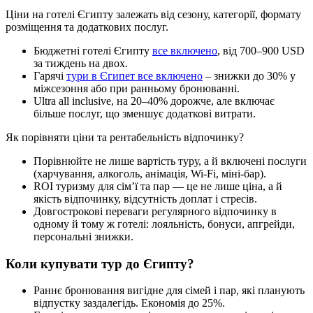
Ціни на готелі Єгипту залежать від сезону, категорії, формату
розміщення та додаткових послуг.
Бюджетні готелі Єгипту
все включено
, від 700–900 USD
за тиждень на двох.
Гарячі
тури в Єгипет все включено
– знижки до 30% у
міжсезоння або при ранньому бронюванні.
Ultra all inclusive, на 20–40% дорожче, але включає
більше послуг, що зменшує додаткові витрати.
Як порівняти ціни та рентабельність відпочинку?
Порівнюйте не лише вартість туру, а й включені послуги
(харчування, алкоголь, анімація, Wi-Fi, міні-бар).
ROI туризму для сім’ї та пар — це не лише ціна, а й
якість відпочинку, відсутність доплат і стресів.
Довгострокові переваги регулярного відпочинку в
одному й тому ж готелі: лояльність, бонуси, апгрейди,
персональні знижки.
Коли купувати тур до Єгипту?
Раннє бронювання вигідне для сімей і пар, які планують
відпустку заздалегідь. Економія до 25%.