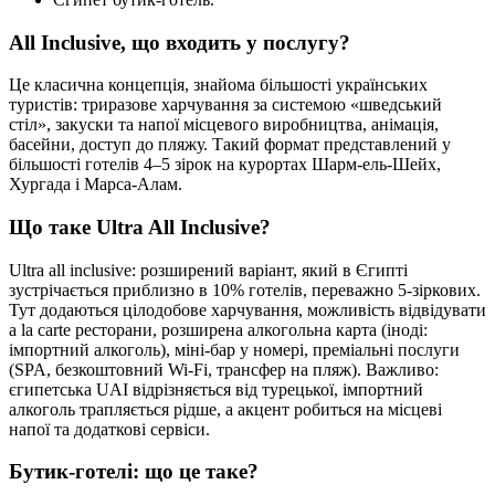
All Inclusive, що входить у послугу?
Це класична концепція, знайома більшості українських
туристів: триразове харчування за системою «шведський
стіл», закуски та напої місцевого виробництва, анімація,
басейни, доступ до пляжу. Такий формат представлений у
більшості готелів 4–5 зірок на курортах Шарм-ель-Шейх,
Хургада і Марса-Алам.
Що таке Ultra All Inclusive?
Ultra all inclusive: розширений варіант, який в Єгипті
зустрічається приблизно в 10% готелів, переважно 5-зіркових.
Тут додаються цілодобове харчування, можливість відвідувати
a la carte ресторани, розширена алкогольна карта (іноді:
імпортний алкоголь), міні-бар у номері, преміальні послуги
(SPA, безкоштовний Wi-Fi, трансфер на пляж). Важливо:
єгипетська UAI відрізняється від турецької, імпортний
алкоголь трапляється рідше, а акцент робиться на місцеві
напої та додаткові сервіси.
Бутик-готелі: що це таке?