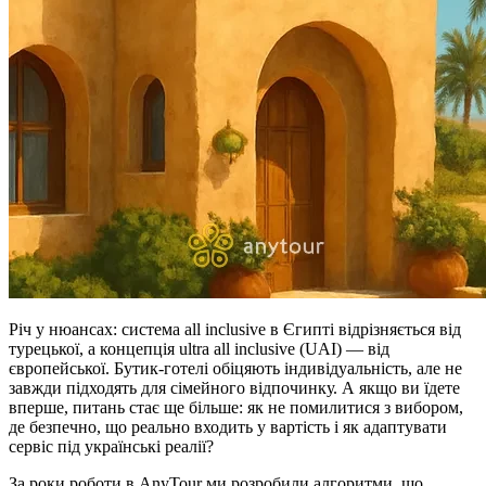
Річ у нюансах: система all inclusive в Єгипті відрізняється від
турецької, а концепція ultra all inclusive (UAI) — від
європейської. Бутик-готелі обіцяють індивідуальність, але не
завжди підходять для сімейного відпочинку. А якщо ви їдете
вперше, питань стає ще більше: як не помилитися з вибором,
де безпечно, що реально входить у вартість і як адаптувати
сервіс під українські реалії?
За роки роботи в AnyTour ми розробили алгоритми, що