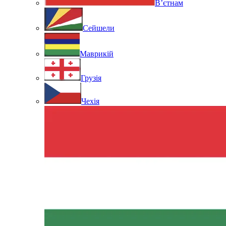
В’єтнам
Сейшели
Маврикій
Грузія
Чехія