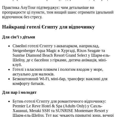
Практика AnyTour підтверджує: чим детальніше ви
пропрацюєте ці пункти, тим вищий шанс отримати ідеальний
відпочинок без стресу.
Найкращі готелі Єгипту для відпочинку
Для сім’ї з дітьми
Сімейні готелі Єгипту з аквапарком, наприклад,
Steigenberger Aqua Magic в Хургаді, Rixos Seagate та
Sunrise Diamond Beach Resort Grand Select у Шарм-ель-
Шейху, де є басейни з гірками, дитяча анімація, міні-
клуб.
Готелі з власним пляжем і пологим входом у море,
актуально для малюків.
Безкоштовний Wi-Fi, міні-бар, трансфер: важливі для
комфорту батьків.
Для пар і молодят
Бутик-готелі Єгипту для романтичного відпочинку:
Premier Le Reve Hotel & Spa (Adults Only) у Сахль-
Хашиші, Meraki SSH та SUNRISE Montemare Resort у
Шарм-ель-Шейху. Тут вас чекають приватні зони, вечері