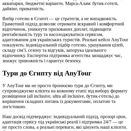
аквапарки, бюджетні варіанти. Марса-Алам: бутик-готелі,
дайвінг, приватність.
Вибір готелю в Єгипті — це стратегія, а не випадковість.
Грамотний підхід дозволяє отримати яскравий і комфортний
відпочинок, уникнути прихованих доплат, підвищити
рентабельність туру та насолоджуватися сервісом,
адаптованим для українських туристів. Реальні кейси AnyTour
показують: індивідуальний підбір готелю, урахування цілей,
складу сім’ї, сезону та відгуків, запорука ідеального
відпочинку. Експертна підтримка агентства заощаджує час,
знижує тривожність і гарантує безпеку.
Тури до Єгипту від AnyTour
У AnyTour ми не просто бронюємо тури до Єгипту, ми
супроводжуємо клієнта на кожному етапі: від вибору формату
розміщення (all inclusive, ultra all inclusive, бутик-готель) до
вирішення складних питань із документами, оплатою та
логістикою.
Наш досвід підтверджує: індивідуальний підхід, прозорі ціни,
адаптація сервісу під українські реалії і підтримка 24/7 — це
не просто слова, а реальні переваги, які цінують наші клієнти.