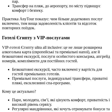
пар.
Трансфер на пляж, до аеропорту, по місту підвищує
комфорт і безпеку.
Практика AnyTour показує: чим більше додаткових послуг
включено, тим вища задоволеність клієнтів та відсоток
повторних поїздок.
Готелі Єгипту з VIP-послугами
VIP-готелі Єгипту ultra all inclusive: це не лише розширена
алкогольна карта (європейські та преміальні напої), але й
безкоштовні екскурсії, послуги особистого консьєржа, апгрейд
номерів, компліменти для постійних гостей.
Безкоштовні екскурсії, часто включені у вартість для
гостей преміальних готелів.
Преміальні послуги, індивідуальні трансфери, приватні
пляжі, ексклюзивні спа-програми.
Кому це актуально?
Пари, молодята, сім’ї, які цінують комфорт, приватність і
високий рівень сервісу.
Регулярні мандрівники, які хочуть отримувати бонуси та