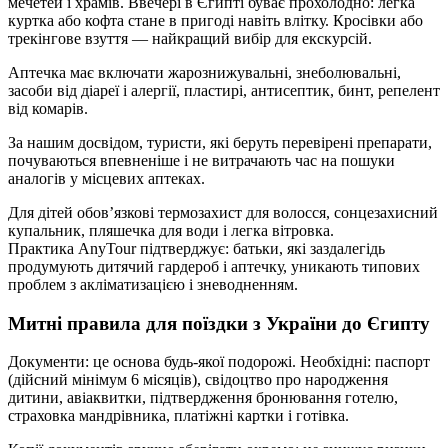
мечетей і храмів. Ввечері в Єгипті буває прохолодно: легка
куртка або кофта стане в пригоді навіть влітку. Кросівки або
трекінгове взуття — найкращий вибір для екскурсій.
Аптечка має включати жарознижувальні, знеболювальні,
засоби від діареї і алергії, пластирі, антисептик, бинт, репелент
від комарів.
За нашим досвідом, туристи, які беруть перевірені препарати,
почуваються впевненіше і не витрачають час на пошуки
аналогів у місцевих аптеках.
Для дітей обов’язкові термозахист для волосся, сонцезахисний
купальник, пляшечка для води і легка вітровка.
Практика AnyTour підтверджує: батьки, які заздалегідь
продумують дитячий гардероб і аптечку, уникають типових
проблем з акліматизацією і зневодненням.
Митні правила для поїздки з України до Єгипту
Документи: це основа будь-якої подорожі. Необхідні: паспорт
(дійсний мінімум 6 місяців), свідоцтво про народження
дитини, авіаквитки, підтвердження бронювання готелю,
страховка мандрівника, платіжні картки і готівка.