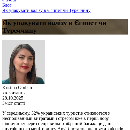
Блог
Як упакувати валізу в Єгипет чи Туреччину
Як упакувати валізу в Єгипет чи
Туреччину
Kristina Gorban
хв. читання
28.10.2025
Зміст статті
У середньому, 32% українських туристів стикаються з
несподіваними витратами і стресом вже в перші добу
відпочинку через неправильно зібраний багаж: це дані
внутрішнього моніторингу AnyTour за зверненнями клієнтів