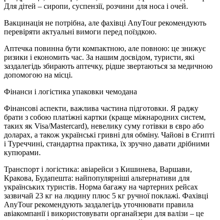
Для дітей – сиропи, суспензії, розчини для носа і очей.
Вакцинація не потрібна, але фахівці AnyTour рекомендують
перевіряти актуальні вимоги перед поїздкою.
Аптечка повинна бути компактною, але повною: це знижує
ризики і економить час. За нашим досвідом, туристи, які
заздалегідь збирають аптечку, рідше звертаються за медичною
допомогою на місці.
Фінанси і логістика упаковки чемодана
Фінансові аспекти, важлива частина підготовки. Я раджу
брати з собою платіжні картки (краще міжнародних систем,
таких як Visa/Mastercard), невелику суму готівки в євро або
доларах, а також українські гривні для обміну. Чайові в Єгипті
і Туреччині, стандартна практика, їх зручно давати дрібними
купюрами.
Транспорт і логістика: авіарейси з Кишинева, Варшави,
Кракова, Будапешта: найпопулярніші альтернативи для
українських туристів. Норма багажу на чартерних рейсах
зазвичай 23 кг на людину плюс 5 кг ручної поклажі. Фахівці
AnyTour рекомендують заздалегідь уточнювати правила
авіакомпанії і використовувати органайзери для валізи – це