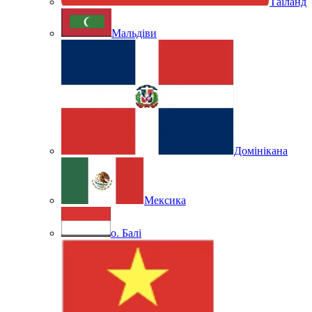
Таїланд
Мальдіви
Домінікана
Мексика
о. Балі