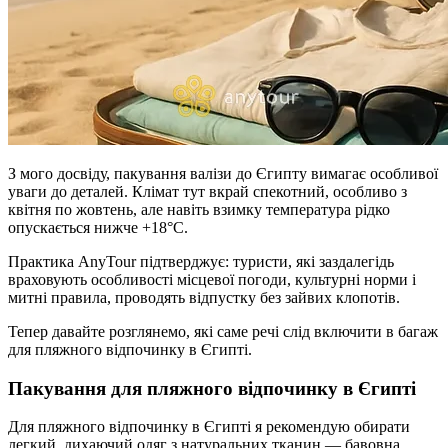
З мого досвіду, пакування валізи до Єгипту вимагає особливої
уваги до деталей. Клімат тут вкрай спекотний, особливо з
квітня по жовтень, але навіть взимку температура рідко
опускається нижче +18°C.
Практика AnyTour підтверджує: туристи, які заздалегідь
враховують особливості місцевої погоди, культурні норми і
митні правила, проводять відпустку без зайвих клопотів.
Тепер давайте розглянемо, які саме речі слід включити в багаж
для пляжного відпочинку в Єгипті.
Пакування для пляжного відпочинку в Єгипті
Для пляжного відпочинку в Єгипті я рекомендую обирати
легкий, дихаючий одяг з натуральних тканин — бавовна,