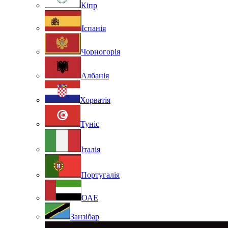
Кіпр
Іспанія
Чорногорія
Албанія
Хорватія
Туніс
Італія
Португалія
ОАЕ
Занзібар