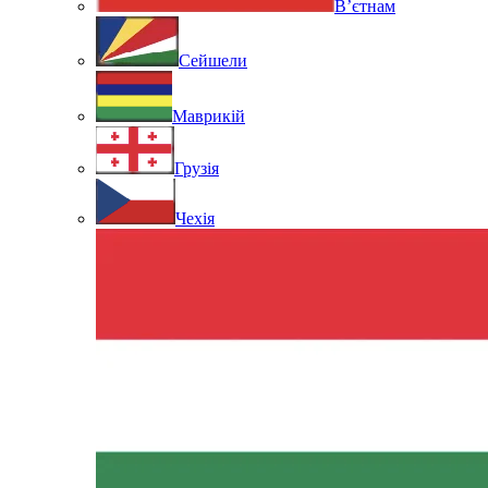
В’єтнам
Сейшели
Маврикій
Грузія
Чехія