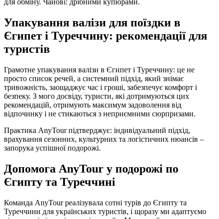
для обміну. Чайові: дрібними купюрами.
Упакування валізи для поїздки в
Єгипет і Туреччину: рекомендації для
туристів
Грамотне упакування валізи в Єгипет і Туреччину: це не
просто список речей, а системний підхід, який знімає
тривожність, заощаджує час і гроші, забезпечує комфорт і
безпеку. З мого досвіду, туристи, які дотримуються цих
рекомендацій, отримують максимум задоволення від
відпочинку і не стикаються з неприємними сюрпризами.
Практика AnyTour підтверджує: індивідуальний підхід,
врахування сезонних, культурних та логістичних нюансів –
запорука успішної подорожі.
Допомога AnyTour у подорожі по
Єгипту та Туреччині
Команда AnyTour реалізувала сотні турів до Єгипту та
Туреччини для українських туристів, і щоразу ми адаптуємо