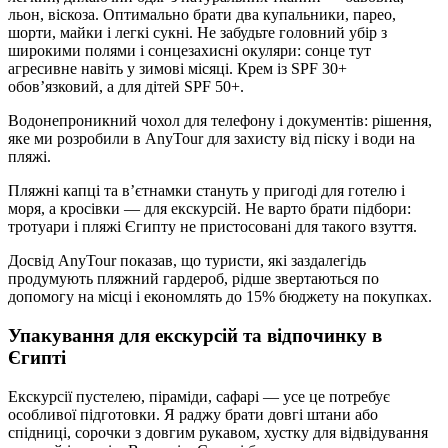
льон, віскоза. Оптимально брати два купальники, парео,
шорти, майки і легкі сукні. Не забудьте головний убір з
широкими полями і сонцезахисні окуляри: сонце тут
агресивне навіть у зимові місяці. Крем із SPF 30+
обов’язковий, а для дітей SPF 50+.
Водонепроникний чохол для телефону і документів: рішення,
яке ми розробили в AnyTour для захисту від піску і води на
пляжі.
Пляжні капці та в’єтнамки стануть у пригоді для готелю і
моря, а кросівки — для екскурсій. Не варто брати підбори:
тротуари і пляжі Єгипту не пристосовані для такого взуття.
Досвід AnyTour показав, що туристи, які заздалегідь
продумують пляжний гардероб, рідше звертаються по
допомогу на місці і економлять до 15% бюджету на покупках.
Упакування для екскурсій та відпочинку в
Єгипті
Екскурсії пустелею, піраміди, сафарі — усе це потребує
особливої підготовки. Я раджу брати довгі штани або
спідниці, сорочки з довгим рукавом, хустку для відвідування