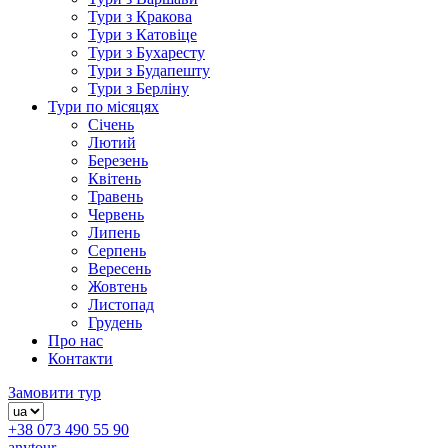
Тури з Кракова
Тури з Катовіце
Тури з Бухаресту
Тури з Будапешту
Тури з Берліну
Тури по місяцях
Січень
Лютий
Березень
Квітень
Травень
Червень
Липень
Серпень
Вересень
Жовтень
Листопад
Грудень
Про нас
Контакти
Замовити тур
+38 073 490 55 90
anytour