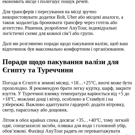
економить місце і полегшує пошук речей.
Для трансферів і пересування на місці зручно
використовувати додатки Bolt, Uber або місцеві аналоги, а
також заздалегідь бронювати трансфер через готель або
агентство. Рішення, розроблене AnyTour, індивідуальні
логістичні схеми для кожної сім’ї або групи.
Далі ми розглянемо поради щодо пакування валізи, щоб ваш
відпочинок був максимально комфортним і організованим.
Поради щодо пакування валізи для
Єгипту та Туреччини
Погода в Єгипті в зимові місяці, +18…+25°C, вночі може бути
прохолодно. Я рекомендую брати легку куртку, шарф, закрите
взуття. У Туреччині взимку температура варіюється від +5 до
+18°C, можливі дощі і вітер, особливо в Стамбулі і на
узбережжі. Важливо адаптувати гардероб: додати вітровку,
светр, парасольку або дощовик.
Літом в обох країнах спека досягає +35…+40°C, тому легкий
одяг, сонцезахисні засоби, пляшка для води і головний убір,
обов’язкові. Фахівці AnyTour радять не перевантажувати