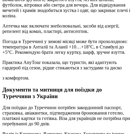
футболок, вітровки або светра для вечора. Для відвідування
мечетей і храмів знадобиться хустка і одяг, що закриває плечі і
коліна.
Аптечка має включати знеболювальні, засоби від алергії,
репелент від комах, пластирі, антисептик.
Погода в Туреччині у зимові місяці може бути прохолодною:
температура в Анталії та Аланії +10…+18°C, в Стамбулі до
+5°C. Рекомендую брати легку куртку, шарф, зручне взуття.
Практика AnyTour показала, що туристи, які адаптують
гардероб під сезон, рідше стикаються з застудами та диско
з комфортом.
Документи та митниця для поїздки до
Туреччини з України
Для поїздки до Туреччини потрібен закордонний паспорт,
страховка, авіаквитки, підтвердження бронювання готелю,
платіжні картки та готівка. Віза для українців не потрібна при
перебуванні до 90 днів.
Виліт із Кишинева, Варшави, Кракова, Будапешта та інших