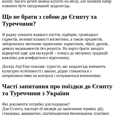
валізу: багато речей можна купити на місці, але базовий набір
повинен бути продуманий заздалегідь.
Що не брати з собою до Єгипту та
Туреччини?
Я раджу уникати важкого взуття, підборів, громіздких
гаджетів, великої кількості косметики, а також предметів,
заборонених митними правилами: наркотиків, зброї, дронів,
деяких медикаментів без рецепта. Не варто брати занадто
відвертий одяг для екскурсій – повага до місцевих традицій
важлива для комфортного відпочинку.
Досвід AnyTour показав: туристи, які заздалегідь вивчають
культурні особливості і закони, рідше стикаються з
неприємностями на контролі і почуваються впевненіше.
Часті запитання про поїздки до Єгипту
та Туреччини з України
Які документи потрібні для подорожі?
Для Єгипту, паспорт (6 місяців до закінчення терміну дії),
страховка, авіаквитки, підтвердження бронювання, платіжні