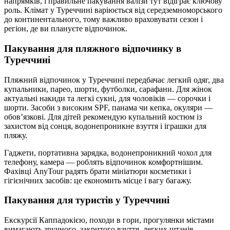
напрямків, і правильне пакування валізи тут відіграє ключову
роль. Клімат у Туреччині варіюється від середземноморського
до континентального, тому важливо враховувати сезон і
регіон, де ви плануєте відпочинок.
Пакування для пляжного відпочинку в
Туреччині
Пляжний відпочинок у Туреччині передбачає легкий одяг, два
купальники, парео, шорти, футболки, сарафани. Для жінок
актуальні накиди та легкі сукні, для чоловіків — сорочки і
шорти. Засоби з високим SPF, панама чи кепка, окуляри —
обов’язкові. Для дітей рекомендую купальний костюм із
захистом від сонця, водонепроникне взуття і іграшки для
пляжу.
Гаджети, портативна зарядка, водонепроникний чохол для
телефону, камера — роблять відпочинок комфортнішим.
Фахівці AnyTour радять брати мініатюри косметики і
гігієнічних засобів: це економить місце і вагу багажу.
Пакування для туристів у Туреччині
Екскурсії Каппадокією, походи в гори, прогулянки містами
вимагають зручного, закритого взуття, легких штанів,