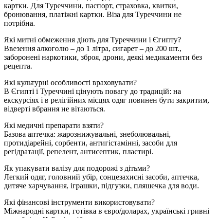
картки. Для Туреччини, паспорт, страховка, квитки,
бронювання, платіжні картки. Віза для Туреччини не
потрібна.
Які митні обмеження діють для Туреччини і Єгипту?
Ввезення алкоголю – до 1 літра, сигарет – до 200 шт.,
заборонені наркотики, зброя, дрони, деякі медикаменти без
рецепта.
Які культурні особливості враховувати?
В Єгипті і Туреччині цінують повагу до традицій: на
екскурсіях і в релігійних місцях одяг повинен бути закритим,
відверті вбрання не вітаються.
Які медичні препарати взяти?
Базова аптечка: жарознижувальні, знеболювальні,
протидіарейні, сорбенти, антигістамінні, засоби для
регідратації, репелент, антисептик, пластирі.
Як упакувати валізу для подорожі з дітьми?
Легкий одяг, головний убір, сонцезахисні засоби, аптечка,
дитяче харчування, іграшки, підгузки, пляшечка для води.
Які фінансові інструменти використовувати?
Міжнародні картки, готівка в євро/доларах, українські гривні