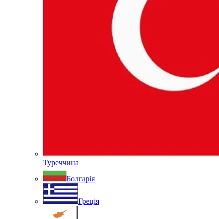
Туреччина
Болгарія
Греція