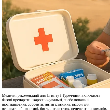
Медичні рекомендації для Єгипту і Туреччини включають
базові препарати: жарознижувальні, знеболювальні,
протидіарейні, сорбенти, антигістамінні, засоби для
регідратації, пластирі, бинт, антисептик, репелент від комарів.