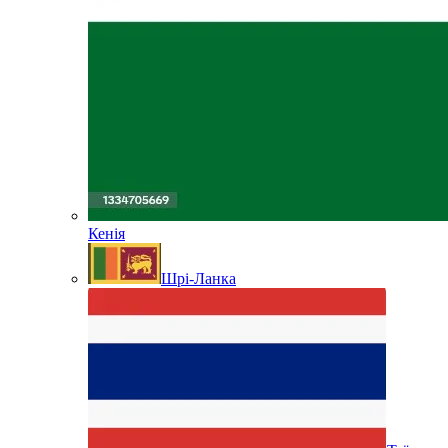
Кенія
Шрі-Ланка