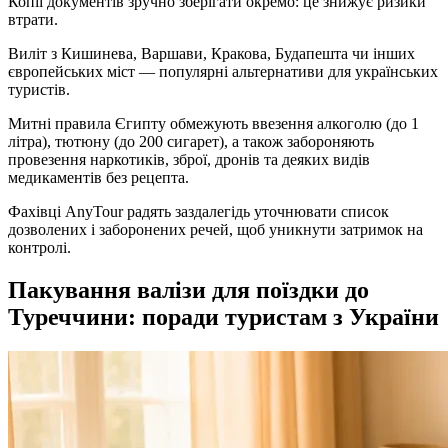
Копії документів зручно зберігати окремо: це знижує ризики
втрати.
Виліт з Кишинева, Варшави, Кракова, Будапешта чи інших
європейських міст — популярні альтернативи для українських
туристів.
Митні правила Єгипту обмежують ввезення алкоголю (до 1
літра), тютюну (до 200 сигарет), а також забороняють
провезення наркотиків, зброї, дронів та деяких видів
медикаментів без рецепта.
Фахівці AnyTour радять заздалегідь уточнювати список
дозволених і заборонених речей, щоб уникнути затримок на
контролі.
Пакування валізи для поїздки до
Туреччини: поради туристам з України