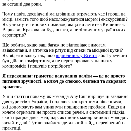
за останні два роки.
Чому навіть досвідчені мандрівники втрачають час і гроші на
місці, замість того щоб насолоджуватися морем і екскурсіями?
Як уникнути типових помилок, якщо ви летите з Кишинева,
Варшави, Кракова чи Будапешта, а не зі звичних українських
аеропортів?
Що робити, якщо ваш багаж не відповідає вимогам
авіакомпанії, а аптечка не рятує від спеки та місцевої кухні?
Як зібрати валізу так, щоб
відпочинок у Єгипті
або Туреччині
був дійсно комфортним, а не перетворювався на низку
компромісів і пошуків потрібного?
Я переконана: грамотне пакування валізи — це не просто
питання зручності, а ключ до спокою, безпеки та яскравих
вражень.
У цій статті я покажу, як команда AnyTour вирішує ці завдання
для туристів з України, і поділюся конкретними рішеннями,
які допоможуть вам уникнути поширених проблем. Якщо ви
хочете отримати не просто список речей, а системний підхід,
який працює для сімей, пар, активних мандрівників і молодят:
читайте далі. Тут ви знайдете детальний гайд, перевірений на
практиці.