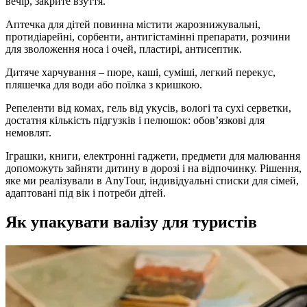
вечір, закрите взуття.
Аптечка для дітей повинна містити жарознижувальні,
протидіарейні, сорбенти, антигістамінні препарати, розчини
для зволоження носа і очей, пластирі, антисептик.
Дитяче харчування – пюре, каші, суміші, легкий перекус,
пляшечка для води або поїлка з кришкою.
Репеленти від комах, гель від укусів, вологі та сухі серветки,
достатня кількість підгузків і пелюшок: обов’язкові для
немовлят.
Іграшки, книги, електронні гаджети, предмети для малювання
допоможуть зайняти дитину в дорозі і на відпочинку. Рішення,
яке ми реалізували в AnyTour, індивідуальні списки для сімей,
адаптовані під вік і потреби дітей.
Як упакувати валізу для туристів