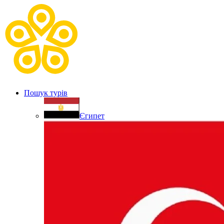
Пошук турів
Єгипет