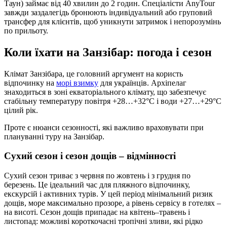
Таун) займає від 40 хвилин до 2 годин. Спеціалісти AnyTour
завжди заздалегідь бронюють індивідуальний або груповий
трансфер для клієнтів, щоб уникнути затримок і непорозумінь
по прильоту.
Коли їхати на Занзібар: погода і сезон
Клімат Занзібара, це головний аргумент на користь
відпочинку на
морі взимку
для українців. Архіпелаг
знаходиться в зоні екваторіального клімату, що забезпечує
стабільну температуру повітря +28…+32°C і води +27…+29°C
цілий рік.
Проте є нюанси сезонності, які важливо враховувати при
плануванні туру на Занзібар.
Сухий сезон і сезон дощів – відмінності
Сухий сезон триває з червня по жовтень і з грудня по
березень. Це ідеальний час для пляжного відпочинку,
екскурсій і активних турів. У цей період мінімальний ризик
дощів, море максимально прозоре, а рівень сервісу в готелях –
на висоті. Сезон дощів припадає на квітень–травень і
листопад: можливі короткочасні тропічні зливи, які рідко