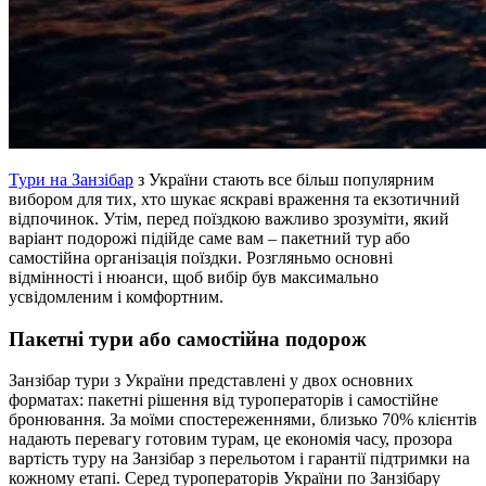
Тури на Занзібар
з України стають все більш популярним
вибором для тих, хто шукає яскраві враження та екзотичний
відпочинок. Утім, перед поїздкою важливо зрозуміти, який
варіант подорожі підійде саме вам – пакетний тур або
самостійна організація поїздки. Розгляньмо основні
відмінності і нюанси, щоб вибір був максимально
усвідомленим і комфортним.
Пакетні тури або самостійна подорож
Занзібар тури з України представлені у двох основних
форматах: пакетні рішення від туроператорів і самостійне
бронювання. За моїми спостереженнями, близько 70% клієнтів
надають перевагу готовим турам, це економія часу, прозора
вартість туру на Занзібар з перельотом і гарантії підтримки на
кожному етапі. Серед туроператорів України по Занзібару