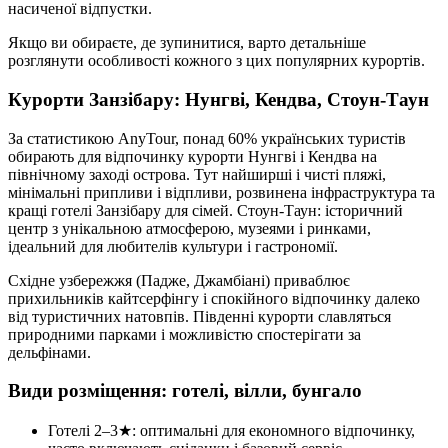
насиченої відпустки.
Якщо ви обираєте, де зупинитися, варто детальніше
розглянути особливості кожного з цих популярних курортів.
Курорти Занзібару: Нунгві, Кендва, Стоун-Таун
За статистикою AnyTour, понад 60% українських туристів
обирають для відпочинку курорти Нунгві і Кендва на
північному заході острова. Тут найширші і чисті пляжі,
мінімальні припливи і відпливи, розвинена інфраструктура та
кращі готелі Занзібару для сімей. Стоун-Таун: історичний
центр з унікальною атмосферою, музеями і ринками,
ідеальний для любителів культури і гастрономії.
Східне узбережжя (Падже, Джамбіані) приваблює
прихильників кайтсерфінгу і спокійного відпочинку далеко
від туристичних натовпів. Південні курорти славляться
природними парками і можливістю спостерігати за
дельфінами.
Види розміщення: готелі, вілли, бунгало
Готелі 2–3★: оптимальні для економного відпочинку,