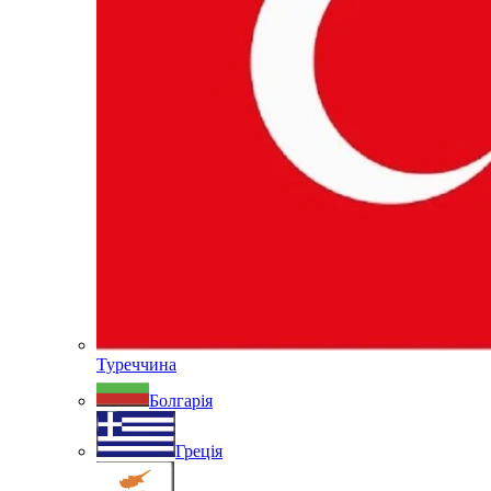
Туреччина
Болгарія
Греція