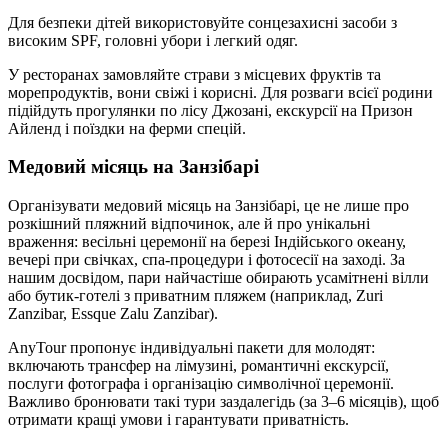
Для безпеки дітей використовуйте сонцезахисні засоби з
високим SPF, головні убори і легкий одяг.
У ресторанах замовляйте страви з місцевих фруктів та
морепродуктів, вони свіжі і корисні. Для розваги всієї родини
підійдуть прогулянки по лісу Джозані, екскурсії на Призон
Айленд і поїздки на ферми спецій.
Медовий місяць на Занзібарі
Організувати медовий місяць на Занзібарі, це не лише про
розкішний пляжний відпочинок, але й про унікальні
враження: весільні церемонії на березі Індійського океану,
вечері при свічках, спа-процедури і фотосесії на заході. За
нашим досвідом, пари найчастіше обирають усамітнені вілли
або бутик-готелі з приватним пляжем (наприклад, Zuri
Zanzibar, Essque Zalu Zanzibar).
AnyTour пропонує індивідуальні пакети для молодят:
включають трансфер на лімузині, романтичні екскурсії,
послуги фотографа і організацію символічної церемонії.
Важливо бронювати такі тури заздалегідь (за 3–6 місяців), щоб
отримати кращі умови і гарантувати приватність.