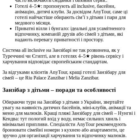
часто включають сніданки і базовий сервіс.
Готелі 4–5★: пропонують all inclusive, басейни,
анімацію, дитячі клуби. За досвідом AnyTour, саме ці
готелі найчастіше обирають сім’ї з дітьми і пари для
медового місяця.
Приватні вілли і бунгало: ідеальні для усамітненого
відпочинку, компаній друзів або сімей з дітьми, які
надають перевагу приватності і простору.
Система all inclusive на Занзібарі не так розвинена, як у
Туреччині чи Єгипті, але в готелях 4–5★ рівень сервісу і
харчування відповідає європейським стандартам.
За відгуками клієнтів AnyTour, кращі готелі Занзібару для
сімей – це Riu Palace Zanzibar і Melia Zanzibar.
Занзібар з дітьми – поради та особливості
Обираючи тури на Занзібар з дітьми з України, звертайте
увагу на наявність дитячих басейнів, міні-клубів, анімації та
меню для малюків. Кращі пляжі Занзібару для сімей – Нунгві і
Кендва: тут пологий вхід у воду, немає сильних хвиль і
мінімальні припливи. Спеціалісти AnyTour рекомендують
бронювати сімейні номери з кухнею або апартаменти, це
зручно для організації харчування та відпочинку малюків.