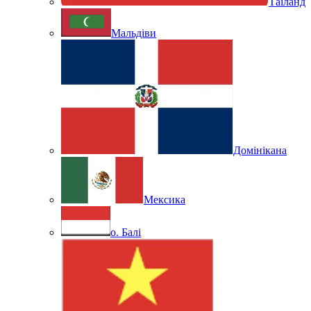
Таїланд
Мальдіви
Домінікана
Мексика
о. Балі