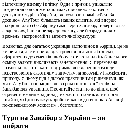
відпочинку взимку і влітку. Одна з причин, унікальне
поєднання білосніжних пляжів, стабільного клімату і
доступних турів з України, включаючи прямі рейси. За
досвідом AnyTour, більшість наших клієнтів, які вперше
відкрили для себе Африку саме через Занзібар, повертаються
сюди знову, і не лише заради океану, але й заради нових
вражень, гастрономії та автентичної культури.
Водночас, для багатьох українців відпочинок в Африці, це не
лише мрія, але й привід для тривоги: питання безпеки,
оформлення документів, вибору готелю та навіть банального
обміну валюти викликають занепокоєння. Я переконана:
грамотна підготовка та підтримка досвідченої команди
перетворюють екзотичну відпустку на зрозумілу і комфортну
пригоду. У цьому гіді я ділюся практичними рішеннями, які
ми в AnyTour напрацювали за роки організації турів на
Занзібар для українців. Прочитайте статтю до кінця, щоб
отримати не лише відповіді на часті питання, але й цінні
інсайти, які допоможуть зробити ваш відпочинок в Африці
по-справжньому яскравим і безпечним.
Тури на Занзібар з України – як
вибрати