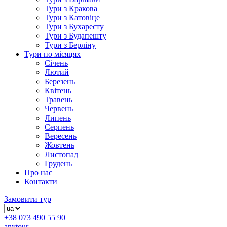
Тури з Кракова
Тури з Катовіце
Тури з Бухаресту
Тури з Будапешту
Тури з Берліну
Тури по місяцях
Січень
Лютий
Березень
Квітень
Травень
Червень
Липень
Серпень
Вересень
Жовтень
Листопад
Грудень
Про нас
Контакти
Замовити тур
+38 073 490 55 90
anytour