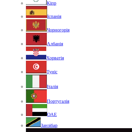
Кіпр
Іспанія
Чорногорія
Албанія
Хорватія
Туніс
Італія
Португалія
ОАЕ
Занзібар