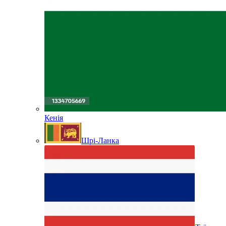
Кенія
Шрі-Ланка