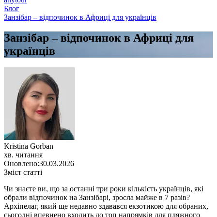
Блог
Занзібар – відпочинок в Африці для українців
Занзібар – відпочинок в Африці для
українців
Kristina Gorban
хв. читання
Оновлено:
30.03.2026
Зміст статті
Чи знаєте ви, що за останні три роки кількість українців, які
обрали відпочинок на Занзібарі, зросла майже в 7 разів?
Архіпелаг, який ще недавно здавався екзотикою для обраних,
сьогодні впевнено входить до топ напрямків для пляжного