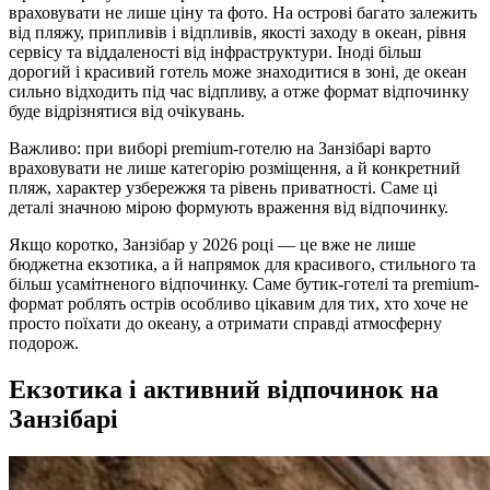
враховувати не лише ціну та фото. На острові багато залежить
від пляжу, припливів і відпливів, якості заходу в океан, рівня
сервісу та віддаленості від інфраструктури. Іноді більш
дорогий і красивий готель може знаходитися в зоні, де океан
сильно відходить під час відпливу, а отже формат відпочинку
буде відрізнятися від очікувань.
Важливо: при виборі premium-готелю на Занзібарі варто
враховувати не лише категорію розміщення, а й конкретний
пляж, характер узбережжя та рівень приватності. Саме ці
деталі значною мірою формують враження від відпочинку.
Якщо коротко, Занзібар у 2026 році — це вже не лише
бюджетна екзотика, а й напрямок для красивого, стильного та
більш усамітненого відпочинку. Саме бутик-готелі та premium-
формат роблять острів особливо цікавим для тих, хто хоче не
просто поїхати до океану, а отримати справді атмосферну
подорож.
Екзотика і активний відпочинок на
Занзібарі