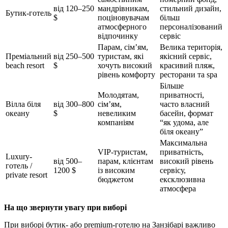
від 120–250
мандрівникам,
стильний дизайн,
Бутик-готель
$
поціновувачам
більш
атмосферного
персоналізований
відпочинку
сервіс
Парам, сім’ям,
Велика територія,
Преміальний
від 250–500
туристам, які
якісний сервіс,
beach resort
$
хочуть високий
красивий пляж,
рівень комфорту
ресторани та spa
Більше
Молодятам,
приватності,
Вілла біля
від 300–800
сім’ям,
часто власний
океану
$
невеликим
басейн, формат
компаніям
“як удома, але
біля океану”
Максимальна
VIP-туристам,
приватність,
Luxury-
від 500–
парам, клієнтам
високий рівень
готель /
1200 $
із високим
сервісу,
private resort
бюджетом
ексклюзивна
атмосфера
На що звернути увагу при виборі
При виборі бутик- або premium-готелю на Занзібарі важливо