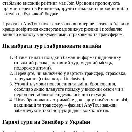
стабільно високий рейтинг має Join Up: вони пропонують
прямий переліт з Кишинева, зручні стиковки і широкий вибір
готелів на будь-який бюджет.
Практика AnyTour показала: якщо ви вперше летите в Африку,
краще довіритися експертам: це знижує ризики і позбавляє
зайвого клопоту з документами, страховкою та трансфером.
Як вибрати тур і забронювати онлайн
Визначте дати поїздки і бажаний формат відпочинку
(пляжний релакс, активний тур, медовий місяць,
подорож з дітьми).
Перевірте, чи включено у вартість трансфер, страховка,
харчування (сніданки, all inclusive).
Уточніть умови повернення та зміни бронювання,
особливо якщо плануєте поїздку у високий сезон чи в
період нестабільної епідеміологічної ситуації.
Після бронювання отримайте докладну пам’ятку по візі,
вакцинації та трансферу – фахівці AnyTour завжди
забезпечують такі інструкції для своїх клієнтів.
Гарячі тури на Занзібар з України