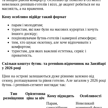
невеликих premium-готелів і вілл, де акцент робиться не на
масовість, а на враження.
Кому особливо підійде такий формат
парам і молодятам;
туристам, які вже були на масових курортах і хочуть
іншого досвіду;
поціновувачам бутик-готелів і камерної атмосфери;
тим, хто шукає екзотику, але хоче відпочивати з
комфортом;
туристам, для яких важливі естетика, сервіс і
приватність.
Скільки коштує бутик- та premium-відпочинок на Занзібарі
у 2026 році
Ціни на острові залишаються дуже різними залежно від
сезону, розташування та рівня готелю. Але загалом у 2026 році
бутик- і premium-сегмент виглядає так:
Тип
Орієнтовна
Кому підходить
Особливості
розміщення
ціна за ніч
Парам,
Невеликий
самостійним
номерний фонд,