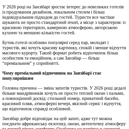
У 2026 році на Занзібарі зростає інтерес до невеликих готелів
із продуманим дизайном, локальним стилем і більш
індивідуальним підходом до гостей. Туристи все частіше
шукають не просто стандартний resort, а місце з характером: із
красивою територією, камерною атмосферою, авторською
кухнею та меншою кількістю гостей.
Бутик-готелі особливо популярні серед пар, молодят і
туристів, які хочуть красиву картинку, спокій і менше відчуття
масового курорту. Такий формат робить відпочинок більш
особистим та емоційним, а сам Занзібар — більш
“преміальним” у сприйнятті.
Чому преміальний відпочинок на Занзібарі стає
популярнішим
Головна причина — зміна запитів туристів. У 2026 році дедалі
більше мандрівників хочуть не просто теплий океан і пальми,
а повноцінний досвід: стильний номер, приватний басейн,
красивий пляж, атмосферні вечері, якісний сервіс і відчуття,
що відпочинок справді особливий.
Занзібар добре відповідає на цей запит, адже тут можна
поєднати африканську екзотику, океан, автентичну атмосферу
та вищий рівень комфорту. Особливо це помітно в сегменті