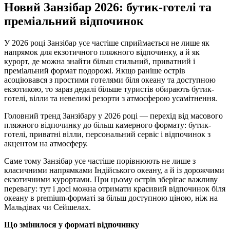
Новий Занзібар 2026: бутик-готелі та
преміальний відпочинок
У 2026 році Занзібар усе частіше сприймається не лише як
напрямок для екзотичного пляжного відпочинку, а й як
курорт, де можна знайти більш стильний, приватний і
преміальний формат подорожі. Якщо раніше острів
асоціювався з простими готелями біля океану та доступною
екзотикою, то зараз дедалі більше туристів обирають бутик-
готелі, вілли та невеликі резорти з атмосферою усамітнення.
Головний тренд Занзібару у 2026 році — перехід від масового
пляжного відпочинку до більш камерного формату: бутик-
готелі, приватні вілли, персональний сервіс і відпочинок з
акцентом на атмосферу.
Саме тому Занзібар усе частіше порівнюють не лише з
класичними напрямками Індійського океану, а й із дорожчими
екзотичними курортами. При цьому острів зберігає важливу
перевагу: тут і досі можна отримати красивий відпочинок біля
океану в premium-форматі за більш доступною ціною, ніж на
Мальдівах чи Сейшелах.
Що змінилося у форматі відпочинку