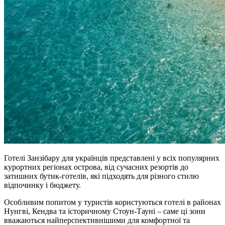
Готелі Занзібару для українців представлені у всіх популярних
курортних регіонах острова, від сучасних резортів до
затишних бутик-готелів, які підходять для різного стилю
відпочинку і бюджету.
Особливим попитом у туристів користуються готелі в районах
Нунгві, Кендва та історичному Стоун-Тауні – саме ці зони
вважаються найперспективнішими для комфортної та