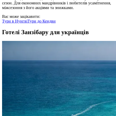
сезон. Для економних мандрівників і любителів усамітнення,
міжсезоння з його акціями та знижками.
Вас може зацікавити:
Тури в
Нунгві
Тури до
Кендви
Готелі Занзібару для українців