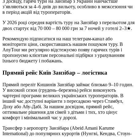
З досвіду, гарячі тури на Занзібар з України найчастіше
з’являються за 4–6 днів до вильоту, особливо в межсезоння чи
в період акцій від туроператорів.
У 2026 році середня вартість туру на Занзібар з перельотом для
двох стартує від 70 000 – 80 000 грн за 7 ночей у готелі 2–3★.
Рекомендую підписатися на наш телеграм-канал або
моніторити ціни, скориставшись нашим пошуком туру. В
AnyTour ми регулярно відстежуємо появу гарячих турів і
пропонуємо клієнтам персональні підбірки з урахуванням
їхнього бюджету і побажань.
Прямий рейс Київ Занзібар – логістика
Прямий переліт Кишинів Занзібар займає близько 9–10 годин.
У високий сезон (грудень–березень) рейси виконують
чартерні програми великих українських туроператорів. В
інший час доступні варіанти з пересадкою через Стамбул,
Доху або Абу-Дабі. За нашим досвідом, прямий рейс,
оптимальне рішення для сімей з дітьми і тих, хто цінує
комфорт і мінімальний час у дорозі.
Трансфер з аеропорту Занзібара (Abeid Amani Karume
International) до популярних курортів (Нунгві, Кендва, Стоун-