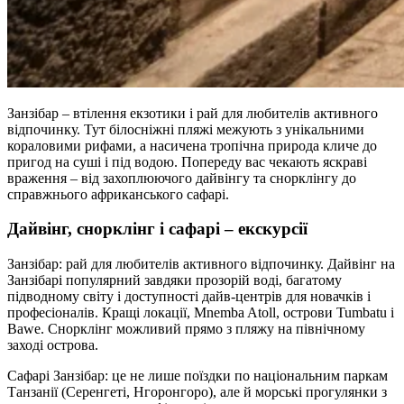
Занзібар – втілення екзотики і рай для любителів активного
відпочинку. Тут білосніжні пляжі межують з унікальними
кораловими рифами, а насичена тропічна природа кличе до
пригод на суші і під водою. Попереду вас чекають яскраві
враження – від захоплюючого дайвінгу та снорклінгу до
справжнього африканського сафарі.
Дайвінг, снорклінг і сафарі – екскурсії
Занзібар: рай для любителів активного відпочинку. Дайвінг на
Занзібарі популярний завдяки прозорій воді, багатому
підводному світу і доступності дайв-центрів для новачків і
професіоналів. Кращі локації, Mnemba Atoll, острови Tumbatu і
Bawe. Снорклінг можливий прямо з пляжу на північному
заході острова.
Сафарі Занзібар: це не лише поїздки по національним паркам
Танзанії (Серенгеті, Нгоронгоро), але й морські прогулянки з