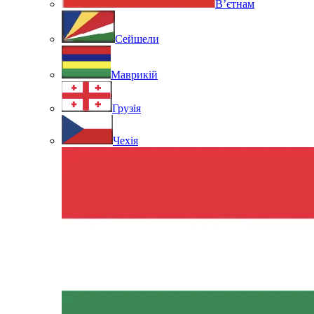
В’єтнам
Сейшели
Маврикій
Грузія
Чехія