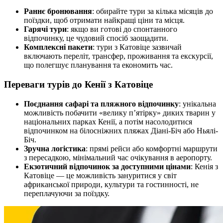
Раннє бронювання
: обирайте тури за кілька місяців до
поїздки, щоб отримати найкращі ціни та місця.
Гарячі тури
: якщо ви готові до спонтанного
відпочинку, це чудовий спосіб заощадити.
Комплексні пакети
: тури з Катовіце зазвичай
включають переліт, трансфер, проживання та екскурсії,
що полегшує планування та економить час.
Переваги турів до Кенії з Катовіце
Поєднання сафарі та пляжного відпочинку
: унікальна
можливість побачити «велику п’ятірку» диких тварин у
національних парках Кенії, а потім насолодитися
відпочинком на білосніжних пляжах Діані-Біч або Ньялі-
Біч.
Зручна логістика
: прямі рейси або комфортні маршрути
з пересадкою, мінімальний час очікування в аеропорту.
Екзотичний відпочинок за доступними цінами
: Кенія з
Катовіце — це можливість зануритися у світ
африканської природи, культури та гостинності, не
переплачуючи за поїздку.