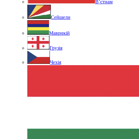
В’єтнам
Сейшели
Маврикій
Грузія
Чехія