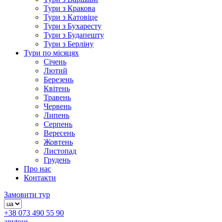
Тури з Кракова
Тури з Катовіце
Тури з Бухаресту
Тури з Будапешту
Тури з Берліну
Тури по місяцях
Січень
Лютий
Березень
Квітень
Травень
Червень
Липень
Серпень
Вересень
Жовтень
Листопад
Грудень
Про нас
Контакти
Замовити тур
+38 073 490 55 90
anytour