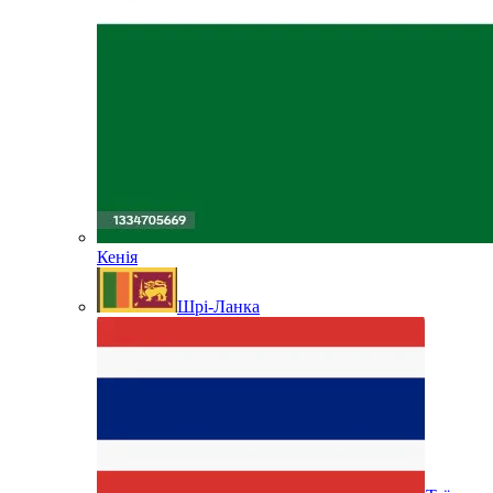
Кенія
Шрі-Ланка