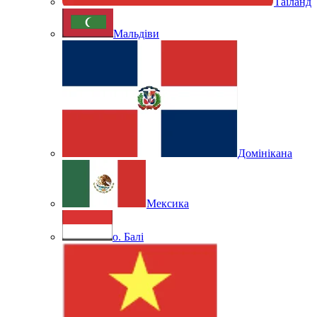
Таїланд
Мальдіви
Домінікана
Мексика
о. Балі