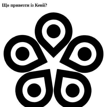
Що привезти із Кенії?