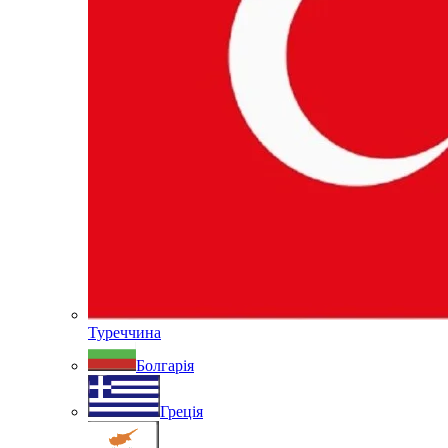
Туреччина
Болгарія
Греція