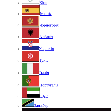
Кіпр
Іспанія
Чорногорія
Албанія
Хорватія
Туніс
Італія
Португалія
ОАЕ
Занзібар