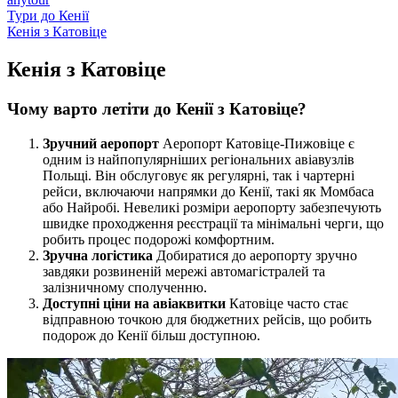
Тури до Кенії
Кенія з
Катовіце
Кенія з
Катовіце
Чому варто летіти до Кенії з Катовіце?
Зручний аеропорт
Аеропорт Катовіце-Пижовіце є
одним із найпопулярніших регіональних авіавузлів
Польщі. Він обслуговує як регулярні, так і чартерні
рейси, включаючи напрямки до Кенії, такі як Момбаса
або Найробі. Невеликі розміри аеропорту забезпечують
швидке проходження реєстрації та мінімальні черги, що
робить процес подорожі комфортним.
Зручна логістика
Добиратися до аеропорту зручно
завдяки розвиненій мережі автомагістралей та
залізничному сполученню.
Доступні ціни на авіаквитки
Катовіце часто стає
відправною точкою для бюджетних рейсів, що робить
подорож до Кенії більш доступною.