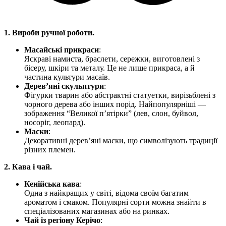
1. Вироби ручної роботи.
Масайські прикраси
:
Яскраві намиста, браслети, сережки, виготовлені з
бісеру, шкіри та металу. Це не лише прикраса, а й
частина культури масаїв.
Дерев’яні скульптури
:
Фігурки тварин або абстрактні статуетки, вирізьблені з
чорного дерева або інших порід. Найпопулярніші —
зображення “Великої п’ятірки” (лев, слон, буйвол,
носоріг, леопард).
Маски
:
Декоративні дерев’яні маски, що символізують традиції
різних племен.
2. Кава і чай.
Кенійська кава
:
Одна з найкращих у світі, відома своїм багатим
ароматом і смаком. Популярні сорти можна знайти в
спеціалізованих магазинах або на ринках.
Чай із регіону Керічо
: