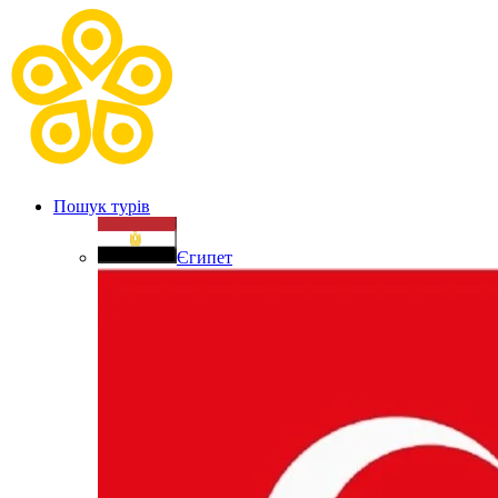
Пошук турів
Єгипет