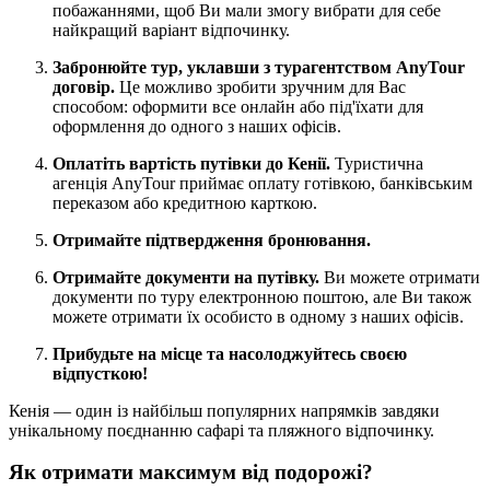
побажаннями, щоб Ви мали змогу вибрати для себе
найкращий варіант відпочинку.
Забронюйте тур, уклавши з турагентством AnyTour
договір.
Це можливо зробити зручним для Вас
способом: оформити все онлайн або під'їхати для
оформлення до одного з наших офісів.
Оплатіть вартість путівки до Кенії.
Туристична
агенція AnyTour приймає оплату готівкою, банківським
переказом або кредитною карткою.
Отримайте підтвердження бронювання.
Отримайте документи на путівку.
Ви можете отримати
документи по туру електронною поштою, але Ви також
можете отримати їх особисто в одному з наших офісів.
Прибудьте на місце та насолоджуйтесь своєю
відпусткою!
Кенія — один із найбільш популярних напрямків завдяки
унікальному поєднанню сафарі та пляжного відпочинку.
Як отримати максимум від подорожі?