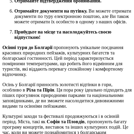
Отримайте підтвердження бронювання.
Отримайте документи на путівку.
Ви можете отримати
документи по туру електронною поштою, але Ви також
можете отримати їх особисто в одному з наших офісів.
Прибудьте на місце та насолоджуйтесь своєю
відпусткою!
Осінні тури до Болгарії
пропонують унікальне поєднання
красивих природних пейзажів, культурних багатств та
болгарської гостинності. Цей період характеризується
помірними температурами, що робить його відмінним для
туристів, які віддають перевагу спокійному і комфортному
відпочинку.
Осінь у Болгарії приносить золотисті відтінки в гори,
особливо в
Ріла та Пірін
. Ця пора року ідеально підходить для
піших прогулянок природними парками та національними
заповідниками, де ви зможете насолодитися дивовижними
видами та осінніми пейзажами.
Культурні заходи та фестивалі продовжуються і в осінній
період. Міста, такі як
Софія та Пловдів
, пропонують багату
програму концертів, виставок та інших культурних подій. Це
час, коли ви можете познайомитися з болгарським