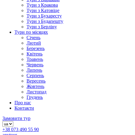
Тури з Кракова
Тури з Катовіце
Тури з Бухаресту
Тури з Будапешту
Тури з Берліну
Тури по місяцях
Січень
Лютий
Березень
Квітень
Травень
Червень
Липень
Серпень
Вересень
Жовтень
Листопад
Грудень
Про нас
Контакти
Замовити тур
+38 073 490 55 90
anytour