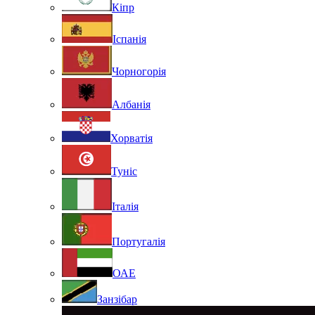
Кіпр
Іспанія
Чорногорія
Албанія
Хорватія
Туніс
Італія
Португалія
ОАЕ
Занзібар