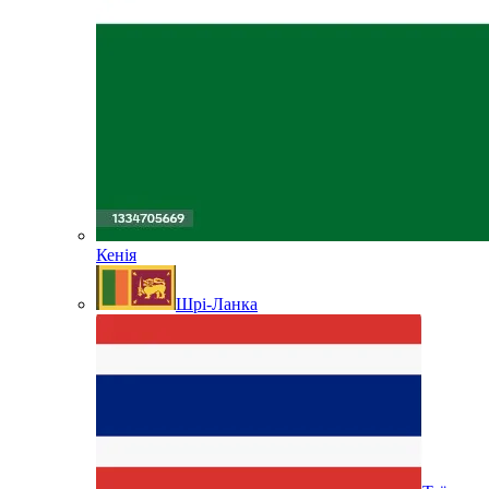
Кенія
Шрі-Ланка