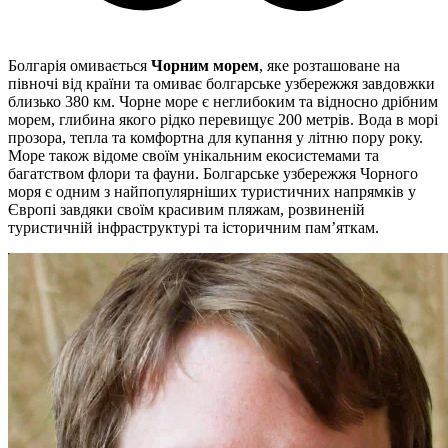
Болгарія омивається
Чорним морем
, яке розташоване на
півночі від країни та омиває болгарське узбережжя завдовжки
близько 380 км. Чорне море є неглибоким та відносно дрібним
морем, глибина якого рідко перевищує 200 метрів. Вода в морі
прозора, тепла та комфортна для купання у літню пору року.
Море також відоме своїм унікальним екосистемами та
багатством флори та фауни. Болгарське узбережжя Чорного
моря є одним з найпопулярніших туристичних напрямків у
Європі завдяки своїм красивим пляжам, розвиненій
туристичній інфраструктурі та історичним пам’яткам.