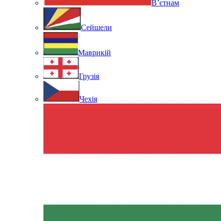
В’єтнам
Сейшели
Маврикій
Грузія
Чехія