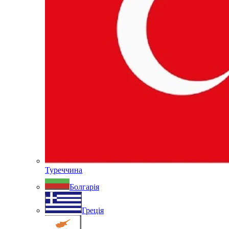
Туреччина
Болгарія
Греція