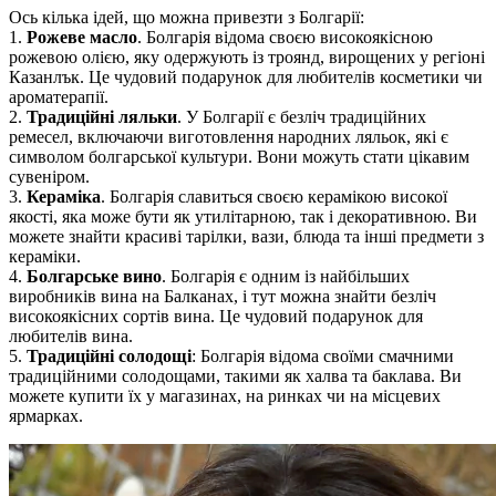
Ось кілька ідей, що можна привезти з Болгарії:
1.
Рожеве масло
. Болгарія відома своєю високоякісною
рожевою олією, яку одержують із троянд, вирощених у регіоні
Казанлък. Це чудовий подарунок для любителів косметики чи
ароматерапії.
2.
Традиційні ляльки
. У Болгарії є безліч традиційних
ремесел, включаючи виготовлення народних ляльок, які є
символом болгарської культури. Вони можуть стати цікавим
сувеніром.
3.
Кераміка
. Болгарія славиться своєю керамікою високої
якості, яка може бути як утилітарною, так і декоративною. Ви
можете знайти красиві тарілки, вази, блюда та інші предмети з
кераміки.
4.
Болгарське вино
. Болгарія є одним із найбільших
виробників вина на Балканах, і тут можна знайти безліч
високоякісних сортів вина. Це чудовий подарунок для
любителів вина.
5.
Традиційні солодощі
: Болгарія відома своїми смачними
традиційними солодощами, такими як халва та баклава. Ви
можете купити їх у магазинах, на ринках чи на місцевих
ярмарках.