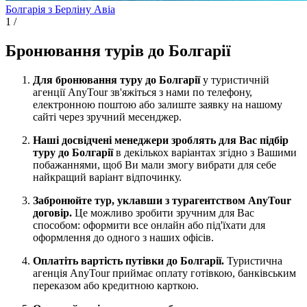
Болгарія з Берліну
Авіа
1
/
Бронювання турів до Болгарії
Для бронювання туру до Болгарії
у туристичній
агенції AnyTour зв'яжіться з нами по телефону,
електронною поштою або залиште заявку на нашому
сайті через зручний месенджер.
Наші досвідчені менеджери зроблять для Вас підбір
туру до Болгарії
в декількох варіантах згідно з Вашими
побажаннями, щоб Ви мали змогу вибрати для себе
найкращий варіант відпочинку.
Забронюйте тур, уклавши з турагентством AnyTour
договір.
Це можливо зробити зручним для Вас
способом: оформити все онлайн або під'їхати для
оформлення до одного з наших офісів.
Оплатіть вартість путівки до Болгарії.
Туристична
агенція AnyTour приймає оплату готівкою, банківським
переказом або кредитною карткою.