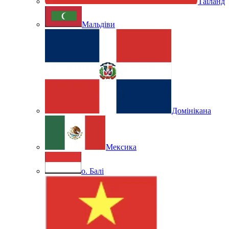
Таїланд
Мальдіви
Домінікана
Мексика
о. Балі