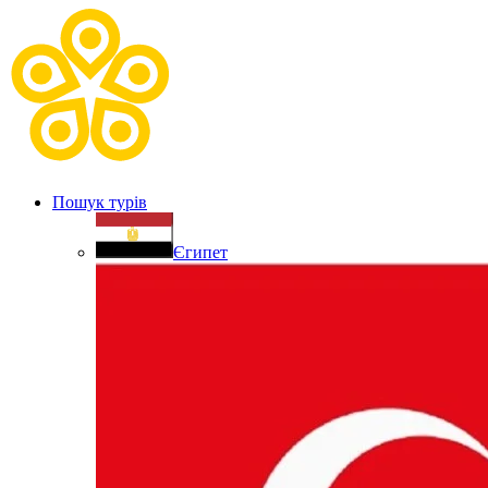
Пошук турів
Єгипет