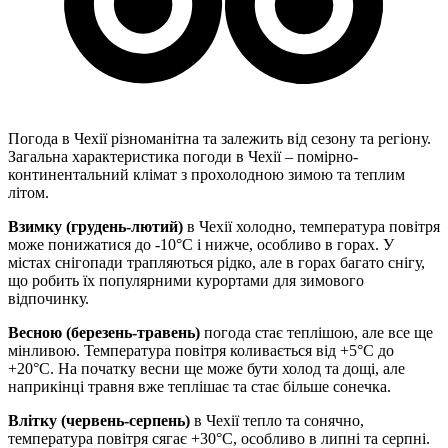
Погода в Чехії різноманітна та залежить від сезону та регіону.
Загальна характеристика погоди в Чехії – помірно-
континентальний клімат з прохолодною зимою та теплим
літом.
Взимку (грудень-лютий)
в Чехії холодно, температура повітря
може понижатися до -10°C і нижче, особливо в горах. У
містах снігопади трапляються рідко, але в горах багато снігу,
що робить їх популярними курортами для зимового
відпочинку.
Весною (березень-травень)
погода стає теплішою, але все ще
мінливою. Температура повітря коливається від +5°C до
+20°C. На початку весни ще може бути холод та дощі, але
наприкінці травня вже теплішає та стає більше сонечка.
Влітку (червень-серпень)
в Чехії тепло та сонячно,
температура повітря сягає +30°C, особливо в липні та серпні.