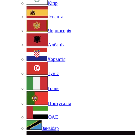
Кіпр
Іспанія
Чорногорія
Албанія
Хорватія
Туніс
Італія
Португалія
ОАЕ
Занзібар