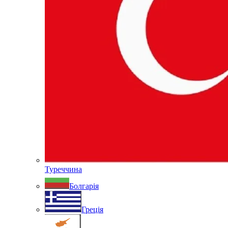
Туреччина
Болгарія
Греція