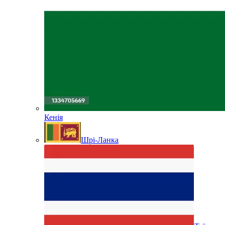
Кенія
Шрі-Ланка