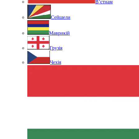
В’єтнам
Сейшели
Маврикій
Грузія
Чехія