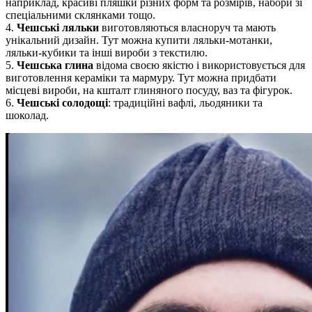
наприклад, красиві пляшки різних форм та розмірів, набори зі
спеціальними склянками тощо.
4.
Чешські ляльки
виготовляються власноруч та мають
унікальний дизайн. Тут можна купити ляльки-мотанки,
ляльки-кубики та інші вироби з текстилю.
5.
Чешська глина
відома своєю якістю і використовується для
виготовлення кераміки та мармуру. Тут можна придбати
місцеві вироби, на кшталт глиняного посуду, ваз та фігурок.
6.
Чешські солодощі
: традиційні вафлі, льодяники та
шоколад.