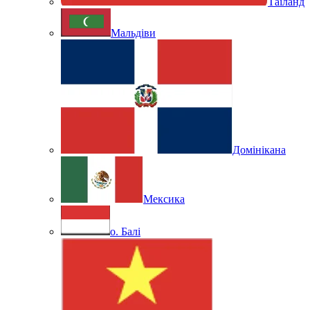
Таїланд
Мальдіви
Домінікана
Мексика
о. Балі