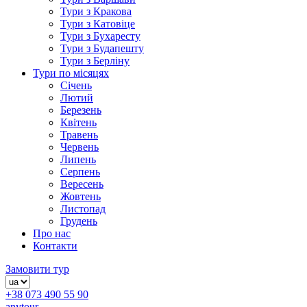
Тури з Кракова
Тури з Катовіце
Тури з Бухаресту
Тури з Будапешту
Тури з Берліну
Тури по місяцях
Січень
Лютий
Березень
Квітень
Травень
Червень
Липень
Серпень
Вересень
Жовтень
Листопад
Грудень
Про нас
Контакти
Замовити тур
+38 073 490 55 90
anytour