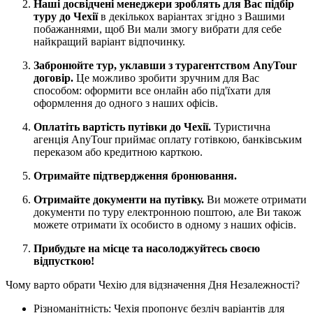
Наші досвідчені менеджери зроблять для Вас підбір
туру до Чехії
в декількох варіантах згідно з Вашими
побажаннями, щоб Ви мали змогу вибрати для себе
найкращий варіант відпочинку.
Забронюйте тур, уклавши з турагентством AnyTour
договір.
Це можливо зробити зручним для Вас
способом: оформити все онлайн або під'їхати для
оформлення до одного з наших офісів.
Оплатіть вартість путівки до Чехії.
Туристична
агенція AnyTour приймає оплату готівкою, банківським
переказом або кредитною карткою.
Отримайте підтвердження бронювання.
Отримайте документи на путівку.
Ви можете отримати
документи по туру електронною поштою, але Ви також
можете отримати їх особисто в одному з наших офісів.
Прибудьте на місце та насолоджуйтесь своєю
відпусткою!
Чому варто обрати Чехію для відзначення Дня Незалежності?
Різноманітність: Чехія пропонує безліч варіантів для