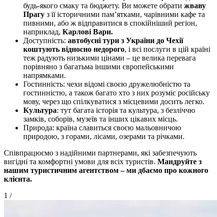
будь-якого смаку та бюджету. Ви можете обрати
жваву
Прагу
з її історичними пам’ятками, чарівними кафе та
пивними, або ж відправитися в спокійніший регіон,
наприклад,
Карлові Вари.
Доступність:
автобусні тури з України до Чехії
коштують відносно недорого
, і всі послуги в цій країні
теж радують низькими цінами – це велика перевага
порівняно з багатьма іншими європейськими
напрямками.
Гостинність: чехи відомі своєю дружелюбністю та
гостинністю, а також багато хто з них розуміє російську
мову, через що спілкуватися з місцевими досить легко.
Культура
: тут багата історія та культура, з безліччю
замків, соборів, музеїв та інших цікавих місць.
Природа: країна славиться своєю мальовничою
природою, з горами, лісами, озерами та річками.
Співпрацюємо з надійними партнерами, які забезпечують
вигідні та комфортні умови для всіх туристів.
Мандруйте з
нашим туристичним агентством – ми дбаємо про кожного
клієнта.
1
/