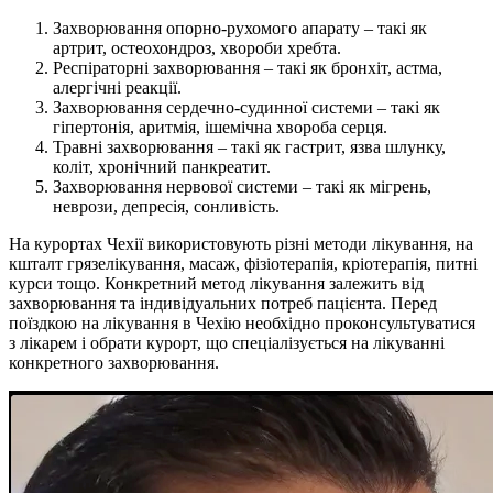
Захворювання опорно-рухомого апарату – такі як
артрит, остеохондроз, хвороби хребта.
Респіраторні захворювання – такі як бронхіт, астма,
алергічні реакції.
Захворювання сердечно-судинної системи – такі як
гіпертонія, аритмія, ішемічна хвороба серця.
Травні захворювання – такі як гастрит, язва шлунку,
коліт, хронічний панкреатит.
Захворювання нервової системи – такі як мігрень,
неврози, депресія, сонливість.
На курортах Чехії використовують різні методи лікування, на
кшталт грязелікування, масаж, фізіотерапія, кріотерапія, питні
курси тощо. Конкретний метод лікування залежить від
захворювання та індивідуальних потреб пацієнта. Перед
поїздкою на лікування в Чехію необхідно проконсультуватися
з лікарем і обрати курорт, що спеціалізується на лікуванні
конкретного захворювання.