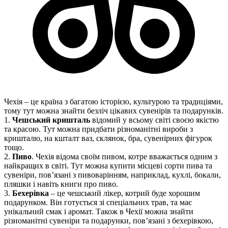
Чехія – це країна з багатою історією, культурою та традиціями,
тому тут можна знайти безліч цікавих сувенірів та подарунків.
1.
Чешський кришталь
відомий у всьому світі своєю якістю
та красою. Тут можна придбати різноманітні вироби з
кришталю, на кшталт ваз, склянок, бра, сувенірних фігурок
тощо.
2.
Пиво
. Чехія відома своїм пивом, котре вважається одним з
найкращих в світі. Тут можна купити місцеві сорти пива та
сувеніри, пов’язані з пивоварінням, наприклад, кухлі, бокали,
пляшки і навіть книги про пиво.
3.
Бехерівка
– це чешський лікер, котрий буде хорошим
подарунком. Він готується зі спеціальних трав, та має
унікальний смак і аромат. Також в Чехії можна знайти
різноманітні сувеніри та подарунки, пов’язані з бехерівкою,