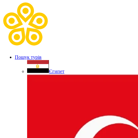
Пошук турів
Єгипет