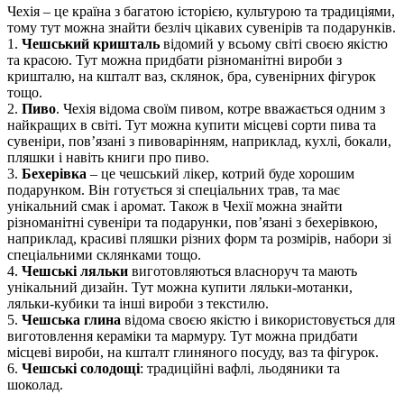
Чехія – це країна з багатою історією, культурою та традиціями,
тому тут можна знайти безліч цікавих сувенірів та подарунків.
1.
Чешський кришталь
відомий у всьому світі своєю якістю
та красою. Тут можна придбати різноманітні вироби з
кришталю, на кшталт ваз, склянок, бра, сувенірних фігурок
тощо.
2.
Пиво
. Чехія відома своїм пивом, котре вважається одним з
найкращих в світі. Тут можна купити місцеві сорти пива та
сувеніри, пов’язані з пивоварінням, наприклад, кухлі, бокали,
пляшки і навіть книги про пиво.
3.
Бехерівка
– це чешський лікер, котрий буде хорошим
подарунком. Він готується зі спеціальних трав, та має
унікальний смак і аромат. Також в Чехії можна знайти
різноманітні сувеніри та подарунки, пов’язані з бехерівкою,
наприклад, красиві пляшки різних форм та розмірів, набори зі
спеціальними склянками тощо.
4.
Чешські ляльки
виготовляються власноруч та мають
унікальний дизайн. Тут можна купити ляльки-мотанки,
ляльки-кубики та інші вироби з текстилю.
5.
Чешська глина
відома своєю якістю і використовується для
виготовлення кераміки та мармуру. Тут можна придбати
місцеві вироби, на кшталт глиняного посуду, ваз та фігурок.
6.
Чешські солодощі
: традиційні вафлі, льодяники та
шоколад.