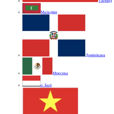
Таїланд
Мальдіви
Домінікана
Мексика
о. Балі