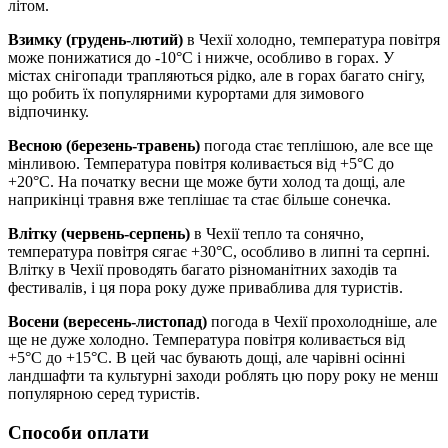
літом.
Взимку (грудень-лютий)
в Чехії холодно, температура повітря
може понижатися до -10°C і нижче, особливо в горах. У
містах снігопади трапляються рідко, але в горах багато снігу,
що робить їх популярними курортами для зимового
відпочинку.
Весною (березень-травень)
погода стає теплішою, але все ще
мінливою. Температура повітря коливається від +5°C до
+20°C. На початку весни ще може бути холод та дощі, але
наприкінці травня вже теплішає та стає більше сонечка.
Влітку (червень-серпень)
в Чехії тепло та сонячно,
температура повітря сягає +30°C, особливо в липні та серпні.
Влітку в Чехії проводять багато різноманітних заходів та
фестивалів, і ця пора року дуже приваблива для туристів.
Восени (вересень-листопад)
погода в Чехії прохолодніше, але
ще не дуже холодно. Температура повітря коливається від
+5°C до +15°C. В цей час бувають дощі, але чарівні осінні
ландшафти та культурні заходи роблять цю пору року не менш
популярною серед туристів.
Способи оплати