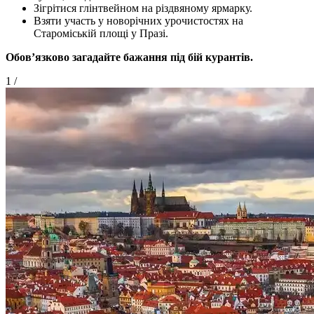
Зігрітися глінтвейном на різдвяному ярмарку.
Взяти участь у новорічних урочистостях на
Староміській площі у Празі.
Обов’язково загадайте бажання під бій курантів.
1
/