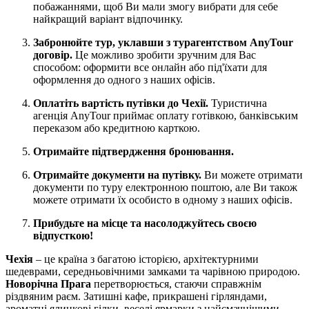
побажаннями, щоб Ви мали змогу вибрати для себе
найкращий варіант відпочинку.
Забронюйте тур, уклавши з турагентством AnyTour
договір.
Це можливо зробити зручним для Вас
способом: оформити все онлайн або під'їхати для
оформлення до одного з наших офісів.
Оплатіть вартість путівки до Чехії.
Туристична
агенція AnyTour приймає оплату готівкою, банківським
переказом або кредитною карткою.
Отримайте підтвердження бронювання.
Отримайте документи на путівку.
Ви можете отримати
документи по туру електронною поштою, але Ви також
можете отримати їх особисто в одному з наших офісів.
Прибудьте на місце та насолоджуйтесь своєю
відпусткою!
Чехія
– це країна з багатою історією, архітектурними
шедеврами, середньовічними замками та чарівною природою.
Новорічна Прага
перетворюється, стаючи справжнім
різдвяним раєм. Затишні кафе, прикрашені гірляндами,
ароматні ялинкові гілки, веселі ярмарки з найсмачнішими