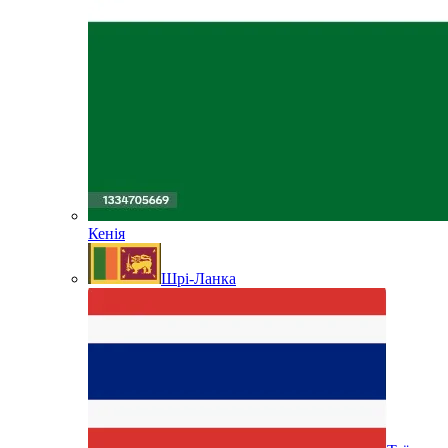
Кенія
Шрі-Ланка