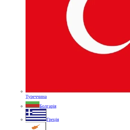
Туреччина
Болгарія
Греція