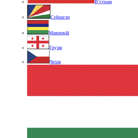
В’єтнам
Сейшели
Маврикій
Грузія
Чехія