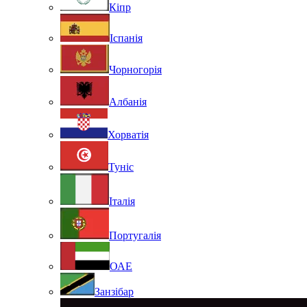
Кіпр
Іспанія
Чорногорія
Албанія
Хорватія
Туніс
Італія
Португалія
ОАЕ
Занзібар