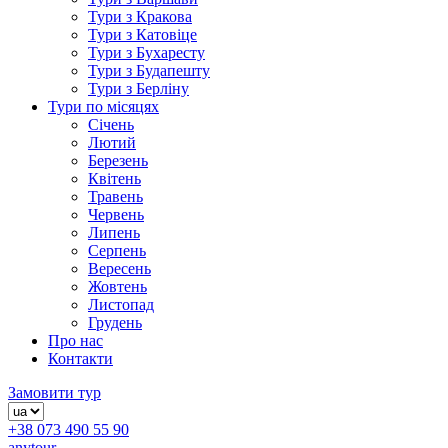
Тури з Кракова
Тури з Катовіце
Тури з Бухаресту
Тури з Будапешту
Тури з Берліну
Тури по місяцях
Січень
Лютий
Березень
Квітень
Травень
Червень
Липень
Серпень
Вересень
Жовтень
Листопад
Грудень
Про нас
Контакти
Замовити тур
+38 073 490 55 90
anytour