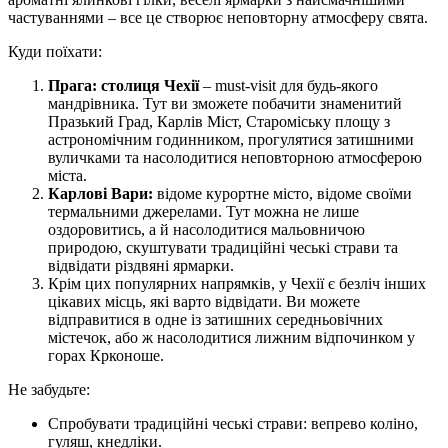
частуваннями – все це створює неповторну атмосферу свята.
Куди поїхати:
Прага: столиця Чехії
– must-visit для будь-якого
мандрівника. Тут ви зможете побачити знаменитий
Празький Град, Карлів Міст, Староміську площу з
астрономічним годинником, прогулятися затишними
вуличками та насолодитися неповторною атмосферою
міста.
Карлові Вари:
відоме курортне місто, відоме своїми
термальними джерелами. Тут можна не лише
оздоровитись, а й насолодитися мальовничою
природою, скуштувати традиційні чеські страви та
відвідати різдвяні ярмарки.
Крім цих популярних напрямків, у Чехії є безліч інших
цікавих місць, які варто відвідати. Ви можете
відправитися в одне із затишних середньовічних
містечок, або ж насолодитися лижним відпочинком у
горах Крконоше.
Не забудьте:
Спробувати традиційні чеські страви: вепрево коліно,
гуляш, кнедліки.