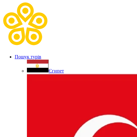
Пошук турів
Єгипет