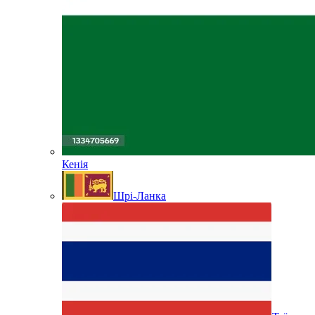
Кенія
Шрі-Ланка