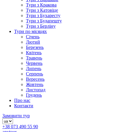
Тури з Кракова
Тури з Катовіце
Тури з Бухаресту
Тури з Будапешту
Тури з Берліну
Тури по місяцях
Січень
Лютий
Березень
Квітень
Травень
Червень
Липень
Серпень
Вересень
Жовтень
Листопад
Грудень
Про нас
Контакти
Замовити тур
+38 073 490 55 90
anytour