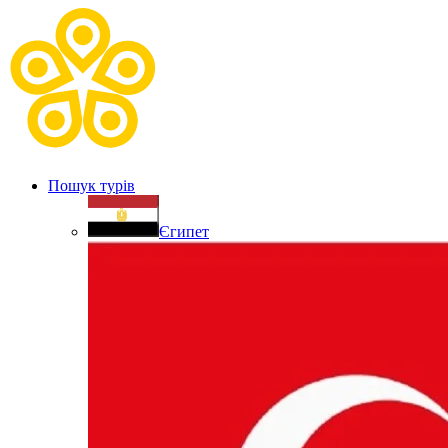
Пошук турів
Єгипет