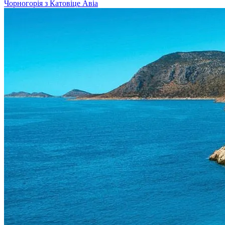
Чорногорія з Катовіце
Авіа