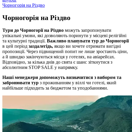
Чорногорія на Різдво
Чорногорія на
Різдво
Тури до Чорногорії на Різдво
можуть запропонувати
унікальні умови, які дозволяють поринути у місцеві релігійні
та культурні традиції.
Важливо планувати тур до Чорногорії
в цей період
заздалегідь,
якщо ви хочете отримати вигідні
пропозиції. Через підвищений попит не лише зростають ціни,
а й швидко закінчуються місця у готелях, на авіарейсах.
Відповідно, за кілька днів до свята є шанс зіткнутися з
абсолютним STOP SALE у напрямку.
Наші менеджери допоможуть визначитися з вибором та
забронювати тур
з проживанням у віллі чи готелі, який
найбільше підходить за бюджетом та уподобаннями.