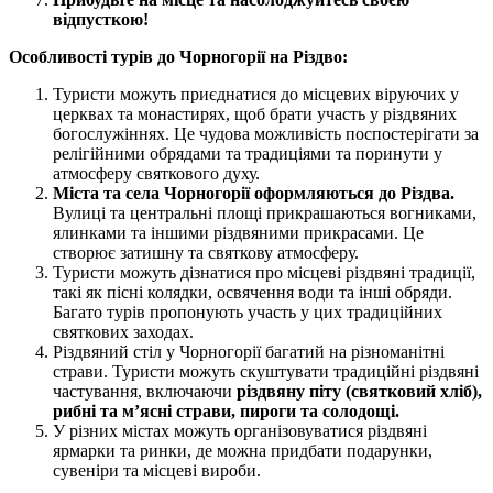
відпусткою!
Особливості турів до Чорногорії на Різдво:
Туристи можуть приєднатися до місцевих віруючих у
церквах та монастирях, щоб брати участь у різдвяних
богослужіннях. Це чудова можливість поспостерігати за
релігійними обрядами та традиціями та поринути у
атмосферу святкового духу.
Міста та села Чорногорії оформляються до Різдва.
Вулиці та центральні площі прикрашаються вогниками,
ялинками та іншими різдвяними прикрасами. Це
створює затишну та святкову атмосферу.
Туристи можуть дізнатися про місцеві різдвяні традиції,
такі як пісні колядки, освячення води та інші обряди.
Багато турів пропонують участь у цих традиційних
святкових заходах.
Різдвяний стіл у Чорногорії багатий на різноманітні
страви. Туристи можуть скуштувати традиційні різдвяні
частування, включаючи
різдвяну піту (святковий хліб),
рибні та м’ясні страви, пироги та солодощі.
У різних містах можуть організовуватися різдвяні
ярмарки та ринки, де можна придбати подарунки,
сувеніри та місцеві вироби.