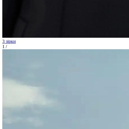
3 зірки
1
/