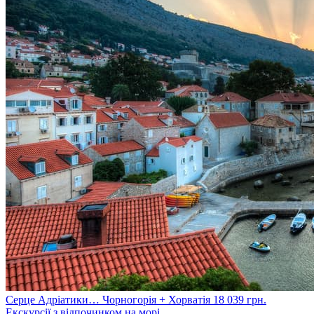
Серце Адріатики… Чорногорія + Хорватія
18 039
грн.
Екскурсії з відпочинком на морі