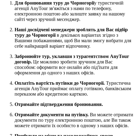
Для бронювання туру до Чорногорії
у туристичній
агенції AnyTour зв'яжіться з нами по телефону,
електронною поштою або залиште заявку на нашому
сайті через зручний месенджер.
Наші досвідчені менеджери зроблять для Вас підбір
туру до Чорногорії
в декількох варіантах згідно з
Вашими побажаннями, щоб Ви мали змогу вибрати для
себе найкращий варіант відпочинку.
Забронюйте тур, уклавши з турагентством AnyTour
договір.
Це можливо зробити зручним для Вас
способом: оформити все онлайн або під'їхати для
оформлення до одного з наших офісів.
Оплатіть вартість путівки до Чорногорії.
Туристична
агенція AnyTour приймає оплату готівкою, банківським
переказом або кредитною карткою.
Отримайте підтвердження бронювання.
Отримайте документи на путівку.
Ви можете отримати
документи по туру електронною поштою, але Ви також
можете отримати їх особисто в одному з наших офісів.
Прибудьте на місце та насолоджуйтесь своєю