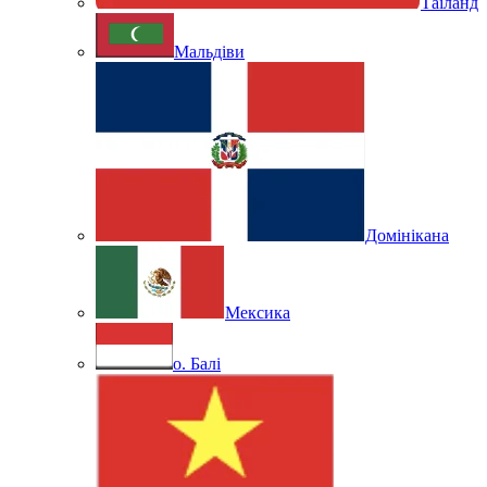
Таїланд
Мальдіви
Домінікана
Мексика
о. Балі