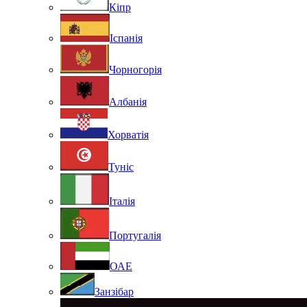
Кіпр
Іспанія
Чорногорія
Албанія
Хорватія
Туніс
Італія
Португалія
ОАЕ
Занзібар