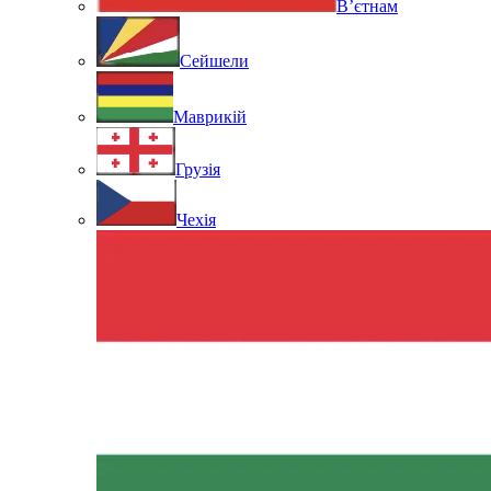
В’єтнам
Сейшели
Маврикій
Грузія
Чехія