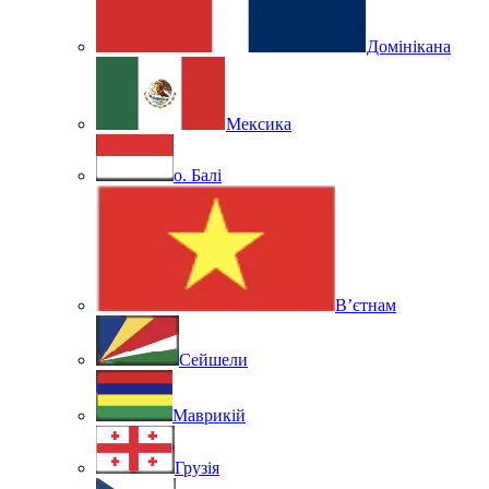
Домінікана
Мексика
о. Балі
В’єтнам
Сейшели
Маврикій
Грузія