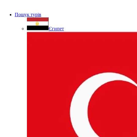
Пошук турів
Єгипет