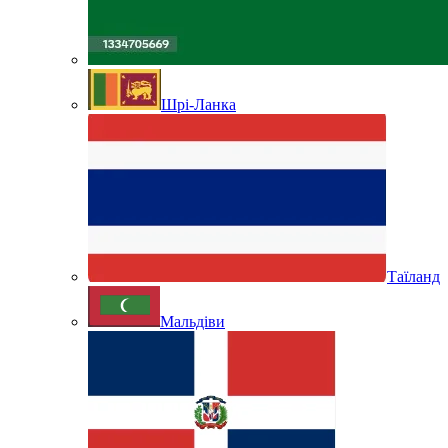
Шрі-Ланка
Таїланд
Мальдіви