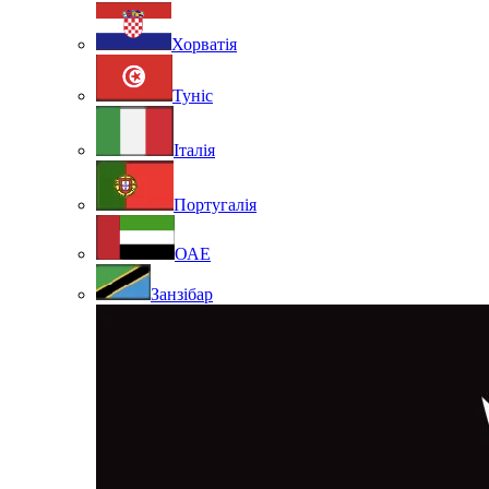
Хорватія
Туніс
Італія
Португалія
ОАЕ
Занзібар