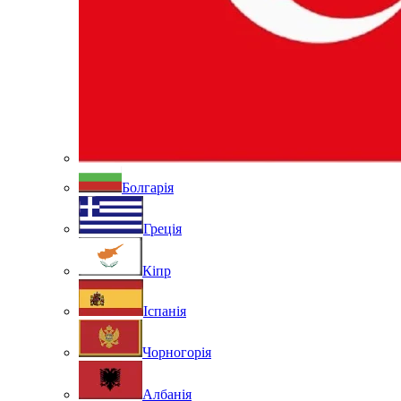
Болгарія
Греція
Кіпр
Іспанія
Чорногорія
Албанія