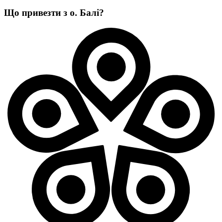
Що привезти з о. Балі?