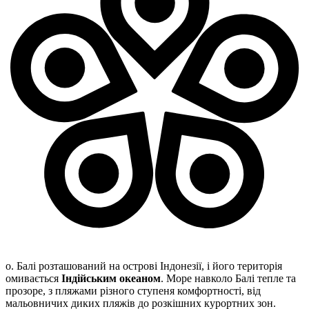
о. Балі розташований на острові Індонезії, і його територія
омивається
Індійським океаном
. Море навколо Балі тепле та
прозоре, з пляжами різного ступеня комфортності, від
мальовничих диких пляжів до розкішних курортних зон.