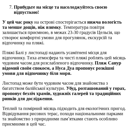
Прибудьте на місце та насолоджуйтесь своєю
відпусткою!
У цей час року
на острові спостерігається
нижча вологість
та менше дощів, ніж взимку
. Температура повітря
залишається приємною, в межах 23-30 градусів Цельсія, що
створює комфортні умови для прогулянок, екскурсій та
відпочинку на пляжі.
Пляжі Балі у листопаді надають усамітнені місця для
відпочинку. Тиха атмосфера та чисті пляжі роблять цей місяць
чудовим часом для розслабленого відпочинку.
Пляж Санур
відомий своїм спокоєм, а Нуса Дуа пропонує розкішні
умови для відпочинку біля моря.
Листопад може бути чудовим часом для знайомства з
багатством балійської культури.
Убуд, розташований у горах,
пропонує безліч храмів, художніх галерей та традиційних
ринків для дослідження.
Теплий та помірний місяць підходить для екологічних пригод.
Відвідування рисових терас, походи національними парками
та знайомство з природними пам’ятками стають особливо
приємними в цей час.