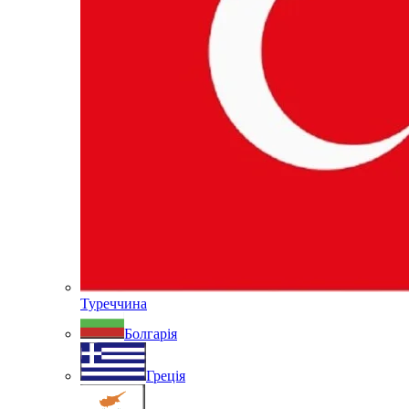
Туреччина
Болгарія
Греція