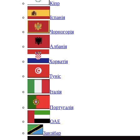
Кіпр
Іспанія
Чорногорія
Албанія
Хорватія
Туніс
Італія
Португалія
ОАЕ
Занзібар