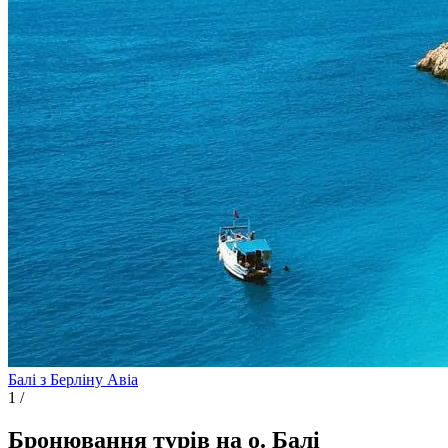
Балі з Берліну
Авіа
1
/
Бронювання турів на о. Балі