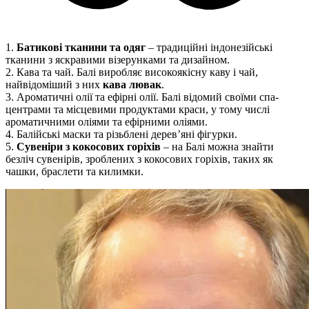
1.
Батикові тканини та одяг
– традиційні індонезійські
тканини з яскравими візерунками та дизайном.
2. Кава та чай. Балі виробляє високоякісну каву і чай,
найвідоміший з них
кава лювак
.
3. Ароматичні олії та ефірні олії. Балі відомий своїми спа-
центрами та місцевими продуктами краси, у тому числі
ароматичними оліями та ефірними оліями.
4. Балійські маски та різьблені дерев’яні фігурки.
5.
Сувеніри з кокосових горіхів
– на Балі можна знайти
безліч сувенірів, зроблених з кокосових горіхів, таких як
чашки, браслети та килимки.