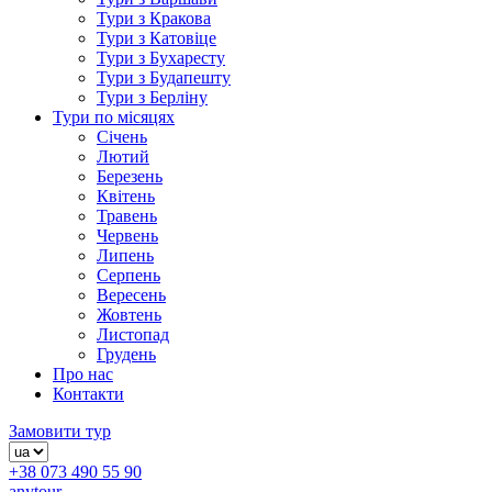
Тури з Кракова
Тури з Катовіце
Тури з Бухаресту
Тури з Будапешту
Тури з Берліну
Тури по місяцях
Січень
Лютий
Березень
Квітень
Травень
Червень
Липень
Серпень
Вересень
Жовтень
Листопад
Грудень
Про нас
Контакти
Замовити тур
+38 073 490 55 90
anytour