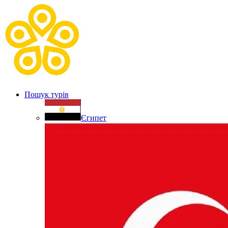
Пошук турів
Єгипет