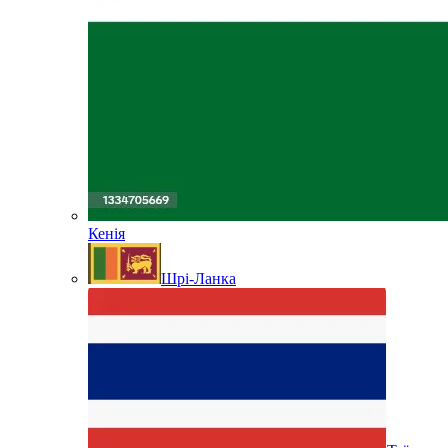
Кенія
Шрі-Ланка