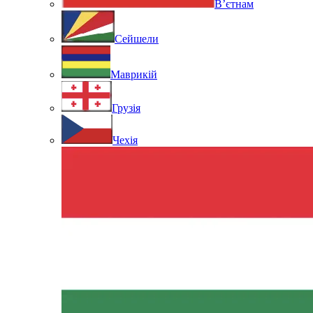
В’єтнам
Сейшели
Маврикій
Грузія
Чехія