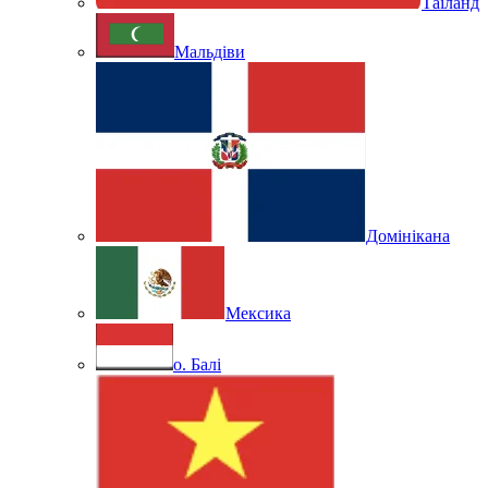
Таїланд
Мальдіви
Домінікана
Мексика
о. Балі