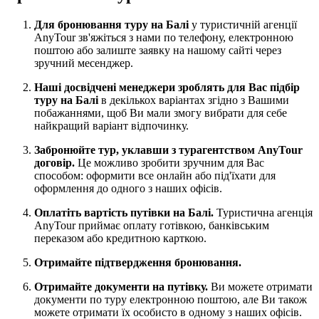
Для бронювання туру на Балі
у туристичній агенції
AnyTour зв'яжіться з нами по телефону, електронною
поштою або залиште заявку на нашому сайті через
зручний месенджер.
Наші досвідчені менеджери зроблять для Вас підбір
туру на Балі
в декількох варіантах згідно з Вашими
побажаннями, щоб Ви мали змогу вибрати для себе
найкращий варіант відпочинку.
Забронюйте тур, уклавши з турагентством AnyTour
договір.
Це можливо зробити зручним для Вас
способом: оформити все онлайн або під'їхати для
оформлення до одного з наших офісів.
Оплатіть вартість путівки на Балі.
Туристична агенція
AnyTour приймає оплату готівкою, банківським
переказом або кредитною карткою.
Отримайте підтвердження бронювання.
Отримайте документи на путівку.
Ви можете отримати
документи по туру електронною поштою, але Ви також
можете отримати їх особисто в одному з наших офісів.