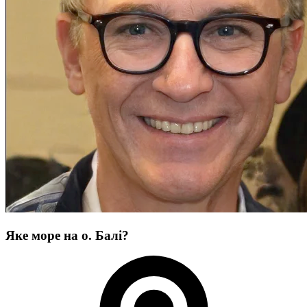
Яке море на о. Балі?