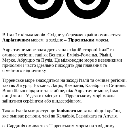
В Італії є кілька морів. Східне узбережжя країни омивається
Адріатичним
морем, а західне –
Тірренським
морем.
Адріатичне море знаходиться на східній стороні Італії та
омиває регіони, такі як Венеція, Емілія-Романья, Ріміні,
Марке, Абруццо та Пулія. Це мілководне море з невеликими
прибоями і часто ідеально підходить для плавання та
сімейного відпочинку.
Тірренське море знаходиться на заході Італії та омиває регіони,
такі як Лігурія, Тоскана, Лаціо, Кампанія, Калабрія та Сицилія.
Воно більш відкрите та глибше, ніж Адріатичне море, і має
вищі хвилі. У деяких місцях на Тірренському морі можна
зайнятися серфінгом або віндсерфінгом.
Також Італія має доступ до
Іонічного
моря на півдні країни,
яке омиває регіони, такі як Калабрія, Базиліката та Апулія.
о. Сардинія омивається Тірренським морем на західному