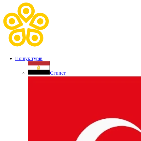
Пошук турів
Єгипет