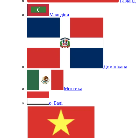
Таїланд
Мальдіви
Домінікана
Мексика
о. Балі