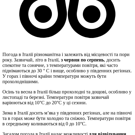
Погода в Італії різноманітна і залежить від місцевості та пори
року. Зазвичай, літо в Італії,
з червня по серпень
, досить
спекотне та сонячне, з температурами повітря, які часто
піднімаються до 30 ° C і вище, особливо у південних регіонах.
У горах і півночі країни температури можуть бути
прохолоднішими.
Осінь та весна в Італії більш прохолодні та дощові, особливо у
листопаді та березні. Температури повітря зазвичай
варіюються від 10°C до 20°C у ці сезони.
Зима в Італії досить м’яка у південних регіонах, але на півночі
та в горах може бути холодно та сніжно. Температури повітря
в середньому коливаються від 0 до 10°C.
Загалом погода в Італії надає можливості
для відвідування