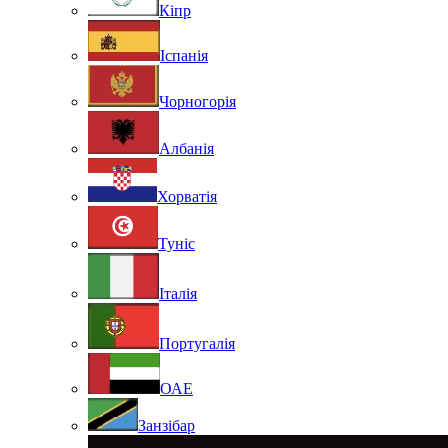
Кіпр
Іспанія
Чорногорія
Албанія
Хорватія
Туніс
Італія
Португалія
ОАЕ
Занзібар