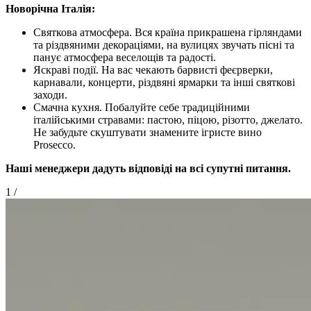
Новорічна Італія:
Святкова атмосфера. Вся країна прикрашена гірляндами
та різдвяними декораціями, на вулицях звучать пісні та
панує атмосфера веселощів та радості.
Яскраві події. На вас чекають барвисті феєрверки,
карнавали, концерти, різдвяні ярмарки та інші святкові
заходи.
Смачна кухня. Побалуйте себе традиційними
італійськими стравами: пастою, піцою, різотто, джелато.
Не забудьте скуштувати знамените ігристе вино
Prosecco.
Наші менеджери дадуть відповіді на всі супутні питання.
1
/