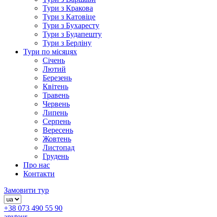
Тури з Кракова
Тури з Катовіце
Тури з Бухаресту
Тури з Будапешту
Тури з Берліну
Тури по місяцях
Січень
Лютий
Березень
Квітень
Травень
Червень
Липень
Серпень
Вересень
Жовтень
Листопад
Грудень
Про нас
Контакти
Замовити тур
+38 073 490 55 90
anytour