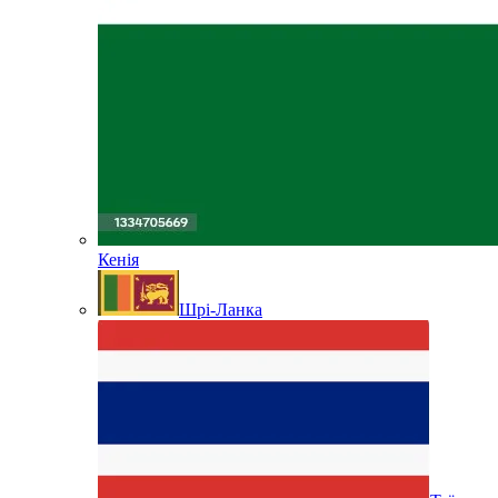
Кенія
Шрі-Ланка