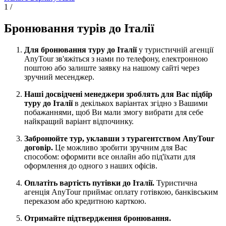
1
/
Бронювання турів до Італії
Для бронювання туру до Італії
у туристичній агенції
AnyTour зв'яжіться з нами по телефону, електронною
поштою або залиште заявку на нашому сайті через
зручний месенджер.
Наші досвідчені менеджери зроблять для Вас підбір
туру до Італії
в декількох варіантах згідно з Вашими
побажаннями, щоб Ви мали змогу вибрати для себе
найкращий варіант відпочинку.
Забронюйте тур, уклавши з турагентством AnyTour
договір.
Це можливо зробити зручним для Вас
способом: оформити все онлайн або під'їхати для
оформлення до одного з наших офісів.
Оплатіть вартість путівки до Італії.
Туристична
агенція AnyTour приймає оплату готівкою, банківським
переказом або кредитною карткою.
Отримайте підтвердження бронювання.