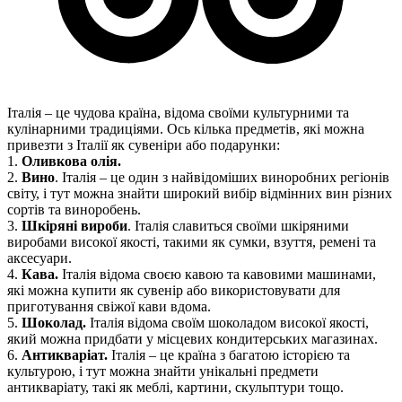
Італія – ​​це чудова країна, відома своїми культурними та
кулінарними традиціями. Ось кілька предметів, які можна
привезти з Італії як сувеніри або подарунки:
1.
Оливкова олія.
2.
Вино
. Італія – ​​це один з найвідоміших виноробних регіонів
світу, і тут можна знайти широкий вибір відмінних вин різних
сортів та виноробень.
3.
Шкіряні вироби
. Італія славиться своїми шкіряними
виробами високої якості, такими як сумки, взуття, ремені та
аксесуари.
4.
Кава.
Італія відома своєю кавою та кавовими машинами,
які можна купити як сувенір або використовувати для
приготування свіжої кави вдома.
5.
Шоколад.
Італія відома своїм шоколадом високої якості,
який можна придбати у місцевих кондитерських магазинах.
6.
Антикваріат.
Італія – це країна з багатою історією та
культурою, і тут можна знайти унікальні предмети
антикваріату, такі як меблі, картини, скульптури тощо.