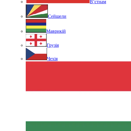
В’єтнам
Сейшели
Маврикій
Грузія
Чехія