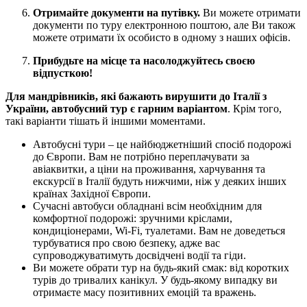
Отримайте документи на путівку.
Ви можете отримати
документи по туру електронною поштою, але Ви також
можете отримати їх особисто в одному з наших офісів.
Прибудьте на місце та насолоджуйтесь своєю
відпусткою!
Для мандрівників, які бажають вирушити до Італії з
України, автобусний тур є гарним варіантом
. Крім того,
такі варіанти тішать й іншими моментами.
Автобусні тури – це найбюджетніший спосіб подорожі
до Європи. Вам не потрібно переплачувати за
авіаквитки, а ціни на проживання, харчування та
екскурсії в Італії будуть нижчими, ніж у деяких інших
країнах Західної Європи.
Сучасні автобуси обладнані всім необхідним для
комфортної подорожі: зручними кріслами,
кондиціонерами, Wi-Fi, туалетами. Вам не доведеться
турбуватися про свою безпеку, адже вас
супроводжуватимуть досвідчені водії та гіди.
Ви можете обрати тур на будь-який смак: від коротких
турів до тривалих канікул. У будь-якому випадку ви
отримаєте масу позитивних емоцій та вражень.