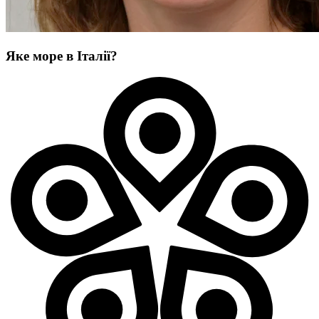
Яке море в Італії?