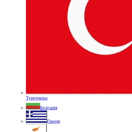
Туреччина
Болгарія
Греція