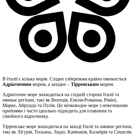
В Італії є кілька морів. Східне узбережжя країни омивається
Адріатичним
морем, а західне –
Тірренським
морем.
Адріатичне море знаходиться на східній стороні Італії та
омиває регіони, такі як Венеція, Емілія-Романья, Ріміні,
Марке, Абруццо та Пулія. Це мілководне море з невеликими
прибоями і часто ідеально підходить для плавання та
сімейного відпочинку.
Тірренське море знаходиться на заході Італії та омиває регіони,
такі як Лігурія, Тоскана, Лаціо, Кампанія, Калабрія та Сицилія.