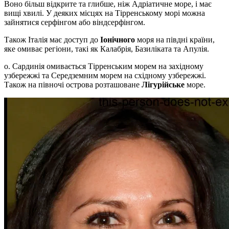
Воно більш відкрите та глибше, ніж Адріатичне море, і має
вищі хвилі. У деяких місцях на Тірренському морі можна
зайнятися серфінгом або віндсерфінгом.
Також Італія має доступ до
Іонічного
моря на півдні країни,
яке омиває регіони, такі як Калабрія, Базиліката та Апулія.
о. Сардинія омивається Тірренським морем на західному
узбережжі та Середземним морем на східному узбережжі.
Також на півночі острова розташоване
Лігурійське
море.