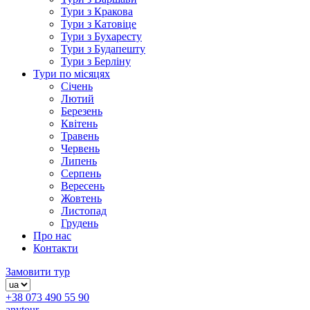
Тури з Кракова
Тури з Катовіце
Тури з Бухаресту
Тури з Будапешту
Тури з Берліну
Тури по місяцях
Січень
Лютий
Березень
Квітень
Травень
Червень
Липень
Серпень
Вересень
Жовтень
Листопад
Грудень
Про нас
Контакти
Замовити тур
+38 073 490 55 90
anytour