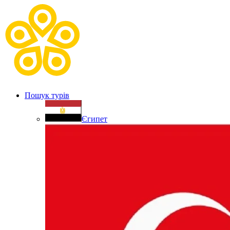
Пошук турів
Єгипет