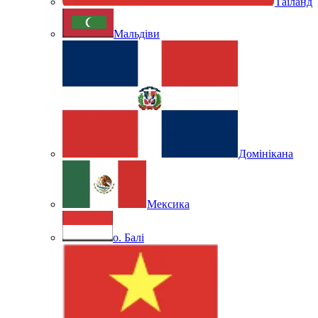
Таїланд
Мальдіви
Домінікана
Мексика
о. Балі