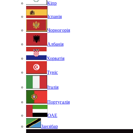
Кіпр
Іспанія
Чорногорія
Албанія
Хорватія
Туніс
Італія
Португалія
ОАЕ
Занзібар