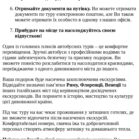
Отримайте документи на путівку.
Ви можете отримати
документи по туру електронною поштою, але Ви також
можете отримати їх особисто в одному з наших офісів.
Прибудьте на місце та насолоджуйтесь своєю
відпусткою!
Один із головних плюсів автобусних турів – це комфортне
переміщення. Зручні автобуси з професійними водіями та
гідами забезпечують безпечну та приємну подорож. Ви
зможете повністю розслабитися та насолодитися краєвидами,
переїжджаючи з одного дивовижного міста до іншого.
Ваша подорож буде насичена захоплюючими екскурсіями.
Відвідайте визначні пам’ятки
Риму, Флоренції, Венеції
та
інших італійських міст під керівництвом досвідчених
екскурсоводів. Ви поринете в історію, мистецтво та культуру
цієї дивовижної країни.
Під час туру на вас чекає проживання у затишних готелях, де
ви зможете відпочити після насичених екскурсій.
Комфортабельні номери, смачна їжа та доброзичливий
персонал створять атмосферу затишку та домашнього тепла.