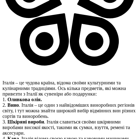
Італія – ​​це чудова країна, відома своїми культурними та
кулінарними традиціями. Ось кілька предметів, які можна
привезти з Італії як сувеніри або подарунки:
1.
Оливкова олія.
2.
Вино
. Італія – ​​це один з найвідоміших виноробних регіонів
світу, і тут можна знайти широкий вибір відмінних вин різних
сортів та виноробень.
3.
Шкіряні вироби
. Італія славиться своїми шкіряними
виробами високої якості, такими як сумки, взуття, ремені та
аксесуари.
4.
Кава.
Італія відома своєю кавою та кавовими машинами,