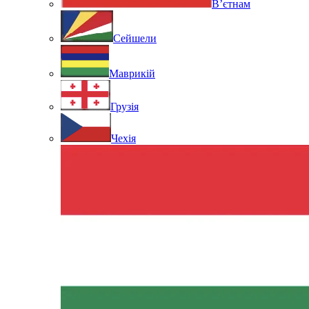
В’єтнам
Сейшели
Маврикій
Грузія
Чехія