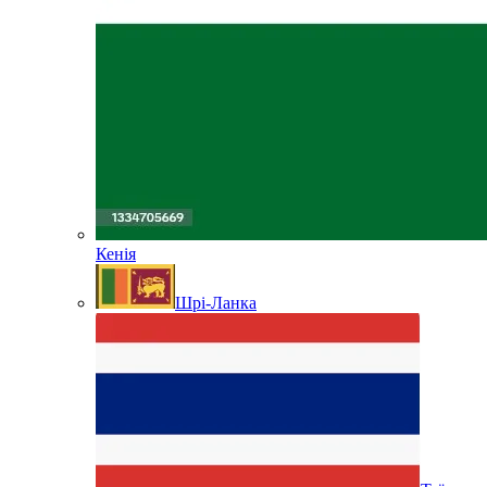
Кенія
Шрі-Ланка