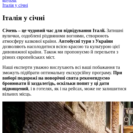
Італія у січні
Італія у
січні
Січень – це чудовий час для відвідування Італії.
Затишні
вулички, оздоблені різдвяними вогнями, створюють
атмосферу казкової країни.
Автобусні тури з України
дозволяють насолодитися всією красою та культурою цієї
дивовижної країни. Також ми пропонуємо й перельоти з
різних європейських міст.
Наші експерти уважно вислухають всі ваші побажання та
зможуть підібрати оптимальну екскурсійну програму.
При
виборі подорожі на новорічні свята рекомендуємо
бронювати її заздалегідь, оскільки попит у ці дати
підвищений
, і в готелях, як і на рейсах, може не залишитися
вільних місць.