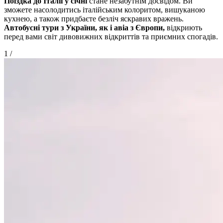
Поїздка до Італії у січні
стане незабутнім досвідом. Ви
зможете насолодитись італійським колоритом, вишуканою
кухнею, а також придбаєте безліч яскравих вражень.
Автобусні тури з України, як і авіа з Європи,
відкриють
перед вами світ дивовижних відкриттів та приємних спогадів.
1
/