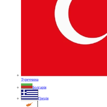
Туреччина
Болгарія
Греція