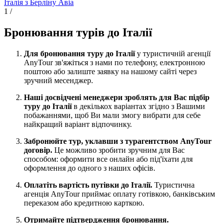
Італія з Берліну
Авіа
1
/
Бронювання турів до Італії
Для бронювання туру до Італії
у туристичній агенції
AnyTour зв'яжіться з нами по телефону, електронною
поштою або залиште заявку на нашому сайті через
зручний месенджер.
Наші досвідчені менеджери зроблять для Вас підбір
туру до Італії
в декількох варіантах згідно з Вашими
побажаннями, щоб Ви мали змогу вибрати для себе
найкращий варіант відпочинку.
Забронюйте тур, уклавши з турагентством AnyTour
договір.
Це можливо зробити зручним для Вас
способом: оформити все онлайн або під'їхати для
оформлення до одного з наших офісів.
Оплатіть вартість путівки до Італії.
Туристична
агенція AnyTour приймає оплату готівкою, банківським
переказом або кредитною карткою.
Отримайте підтвердження бронювання.