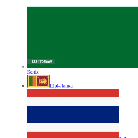
Кенія
Шрі-Ланка