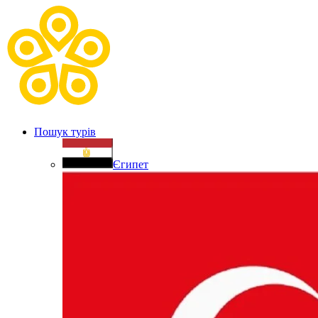
Пошук турів
Єгипет