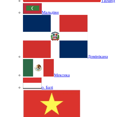
Таїланд
Мальдіви
Домінікана
Мексика
о. Балі