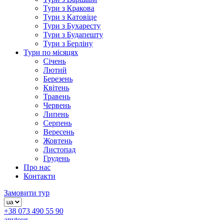
Тури з Кракова
Тури з Катовіце
Тури з Бухаресту
Тури з Будапешту
Тури з Берліну
Тури по місяцях
Січень
Лютий
Березень
Квітень
Травень
Червень
Липень
Серпень
Вересень
Жовтень
Листопад
Грудень
Про нас
Контакти
Замовити тур
+38 073 490 55 90
anytour