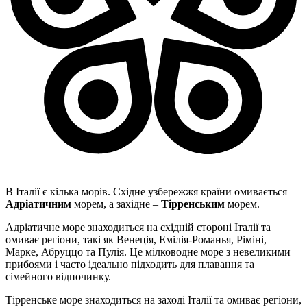
В Італії є кілька морів. Східне узбережжя країни омивається
Адріатичним
морем, а західне –
Тірренським
морем.
Адріатичне море знаходиться на східній стороні Італії та
омиває регіони, такі як Венеція, Емілія-Романья, Ріміні,
Марке, Абруццо та Пулія. Це мілководне море з невеликими
прибоями і часто ідеально підходить для плавання та
сімейного відпочинку.
Тірренське море знаходиться на заході Італії та омиває регіони,