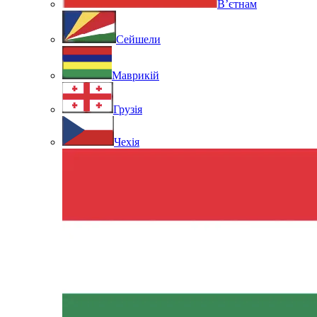
В’єтнам
Сейшели
Маврикій
Грузія
Чехія