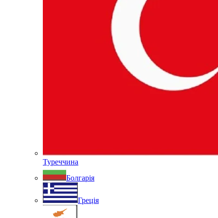
Туреччина
Болгарія
Греція