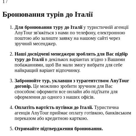
1
/
Бронювання турів до Італії
Для бронювання туру до Італії
у туристичній агенції
AnyTour зв'яжіться з нами по телефону, електронною
поштою або залиште заявку на нашому сайті через
зручний месенджер.
Наші досвідчені менеджери зроблять для Вас підбір
туру до Італії
в декількох варіантах згідно з Вашими
побажаннями, щоб Ви мали змогу вибрати для себе
найкращий варіант відпочинку.
Забронюйте тур, уклавши з турагентством AnyTour
договір.
Це можливо зробити зручним для Вас
способом: оформити все онлайн або під'їхати для
оформлення до одного з наших офісів.
Оплатіть вартість путівки до Італії.
Туристична
агенція AnyTour приймає оплату готівкою, банківським
переказом або кредитною карткою.
Отримайте підтвердження бронювання.