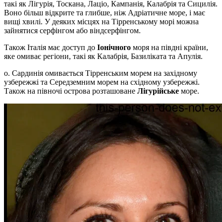
такі як Лігурія, Тоскана, Лаціо, Кампанія, Калабрія та Сицилія.
Воно більш відкрите та глибше, ніж Адріатичне море, і має
вищі хвилі. У деяких місцях на Тірренському морі можна
зайнятися серфінгом або віндсерфінгом.
Також Італія має доступ до
Іонічного
моря на півдні країни,
яке омиває регіони, такі як Калабрія, Базиліката та Апулія.
о. Сардинія омивається Тірренським морем на західному
узбережжі та Середземним морем на східному узбережжі.
Також на півночі острова розташоване
Лігурійське
море.