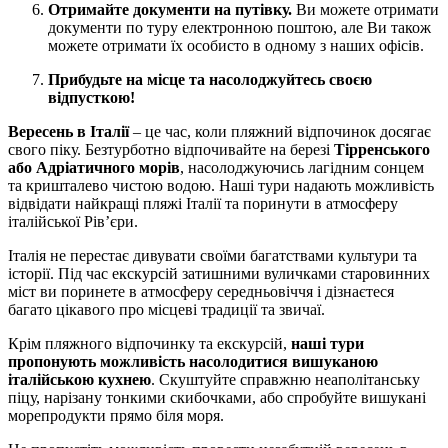
Отримайте документи на путівку.
Ви можете отримати
документи по туру електронною поштою, але Ви також
можете отримати їх особисто в одному з наших офісів.
Прибудьте на місце та насолоджуйтесь своєю
відпусткою!
Вересень в Італії
– це час, коли пляжний відпочинок досягає
свого піку. Безтурботно відпочивайте на березі
Тірренського
або Адріатичного морів
, насолоджуючись лагідним сонцем
та кришталево чистою водою. Наші тури надають можливість
відвідати найкращі пляжі Італії та поринути в атмосферу
італійської Рів’єри.
Італія не перестає дивувати своїми багатствами культури та
історії. Під час екскурсій затишними вуличками старовинних
міст ви поринете в атмосферу середньовіччя і дізнаєтеся
багато цікавого про місцеві традиції та звичаї.
Крім пляжного відпочинку та екскурсій,
наші тури
пропонують можливість насолодитися вишуканою
італійською кухнею
. Скуштуйте справжню неаполітанську
піцу, нарізану тонкими скибочками, або спробуйте вишукані
морепродукти прямо біля моря.