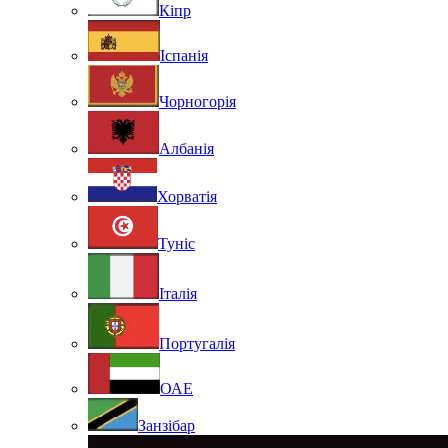
Кіпр
Іспанія
Чорногорія
Албанія
Хорватія
Туніс
Італія
Португалія
ОАЕ
Занзібар