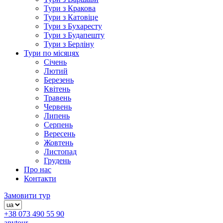
Тури з Кракова
Тури з Катовіце
Тури з Бухаресту
Тури з Будапешту
Тури з Берліну
Тури по місяцях
Січень
Лютий
Березень
Квітень
Травень
Червень
Липень
Серпень
Вересень
Жовтень
Листопад
Грудень
Про нас
Контакти
Замовити тур
+38 073 490 55 90
anytour