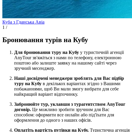
Куба з Гданська
Авіа
1
/
Бронювання турів на Кубу
Для бронювання туру на Кубу
у туристичній агенції
AnyTour зв'яжіться з нами по телефону, електронною
поштою або залиште заявку на нашому сайті через
зручний месенджер.
Наші досвідчені менеджери зроблять для Вас підбір
туру на Кубу
в декількох варіантах згідно з Вашими
побажаннями, щоб Ви мали змогу вибрати для себе
найкращий варіант відпочинку.
Забронюйте тур, уклавши з турагентством AnyTour
договір.
Це можливо зробити зручним для Вас
способом: оформити все онлайн або під'їхати для
оформлення до одного з наших офісів.
Оплатіть вартість путівки на Кубу.
Туристична агенція