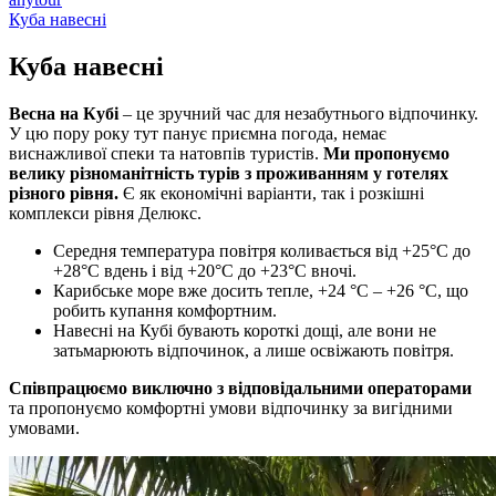
Куба навесні
Куба
навесні
Весна на Кубі
– це зручний час для незабутнього відпочинку.
У цю пору року тут панує приємна погода, немає
виснажливої спеки та натовпів туристів.
Ми пропонуємо
велику різноманітність турів з проживанням у готелях
різного рівня.
Є як економічні варіанти, так і розкішні
комплекси рівня Делюкс.
Середня температура повітря коливається від +25°C до
+28°C вдень і від +20°C до +23°C вночі.
Карибське море вже досить тепле, +24 °C – +26 °C, що
робить купання комфортним.
Навесні на Кубі бувають короткі дощі, але вони не
затьмарюють відпочинок, а лише освіжають повітря.
Співпрацюємо виключно з відповідальними операторами
та пропонуємо комфортні умови відпочинку за вигідними
умовами.