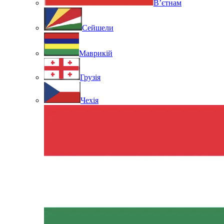
В’єтнам
Сейшели
Маврикій
Грузія
Чехія