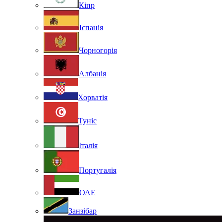
Кіпр
Іспанія
Чорногорія
Албанія
Хорватія
Туніс
Італія
Португалія
ОАЕ
Занзібар