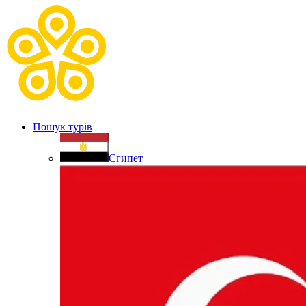
Пошук турів
Єгипет