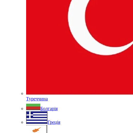
Туреччина
Болгарія
Греція