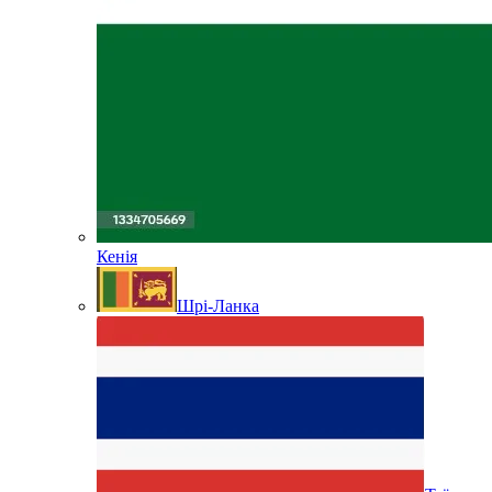
Кенія
Шрі-Ланка