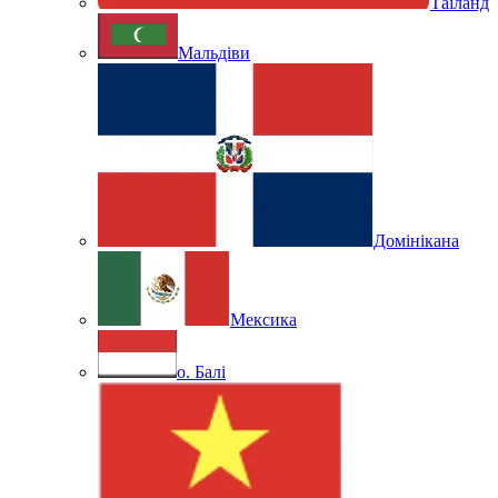
Таїланд
Мальдіви
Домінікана
Мексика
о. Балі