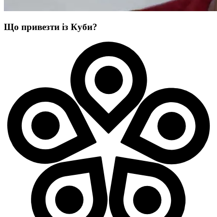
Що привезти із Куби?