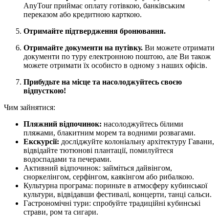
AnyTour приймає оплату готівкою, банківським
переказом або кредитною карткою.
Отримайте підтвердження бронювання.
Отримайте документи на путівку.
Ви можете отримати
документи по туру електронною поштою, але Ви також
можете отримати їх особисто в одному з наших офісів.
Прибудьте на місце та насолоджуйтесь своєю
відпусткою!
Чим зайнятися:
Пляжний відпочинок:
насолоджуйтесь білими
пляжами, блакитним морем та водними розвагами.
Екскурсії:
досліджуйте колоніальну архітектуру Гавани,
відвідайте тютюнові плантації, помилуйтеся
водоспадами та печерами.
Активний відпочинок: займіться дайвінгом,
сноркелінгом, серфінгом, каякінгом або рибалкою.
Культурна програма: пориньте в атмосферу кубинської
культури, відвідавши фестивалі, концерти, танці сальси.
Гастрономічні тури: спробуйте традиційні кубинські
страви, ром та сигари.