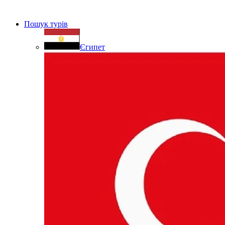
Пошук турів
Єгипет