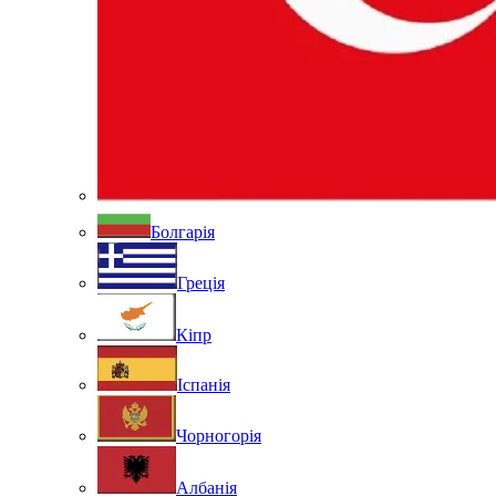
Болгарія
Греція
Кіпр
Іспанія
Чорногорія
Албанія