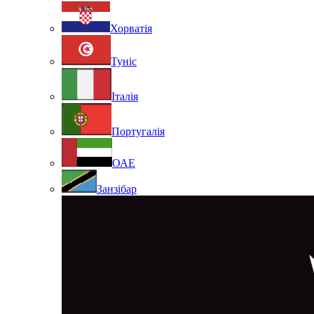
Хорватія
Туніс
Італія
Португалія
ОАЕ
Занзібар