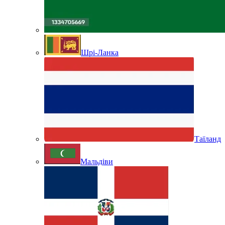
Шрі-Ланка
Таїланд
Мальдіви