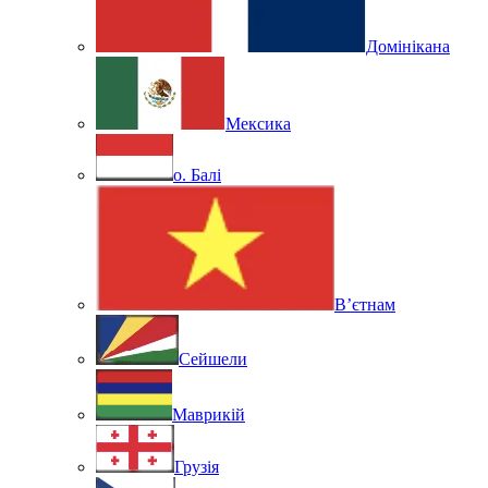
Домінікана
Мексика
о. Балі
В’єтнам
Сейшели
Маврикій
Грузія