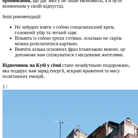
бронювання,
що дає змогу не лише економити, а й бути
впевненим у своїй відпустці.
Інші рекомендації:
Не забудьте взяти з собою сонцезахисний крем,
головний убір та легкий одяг.
Візьміть із собою трохи готівки, оскільки не скрізь
можна розплатитися карткою.
Вивчіть кілька основних фраз іспанською мовою, це
допоможе вам спілкуватися з місцевими жителями.
Відпочинок на Кубі у січні
стане незабутньою подорожжю,
яка подарує вам заряд енергії, яскраві враження та масу
позитивних емоцій.
1
/