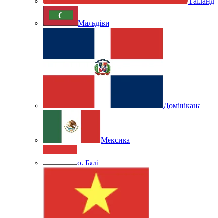
Таїланд
Мальдіви
Домінікана
Мексика
о. Балі