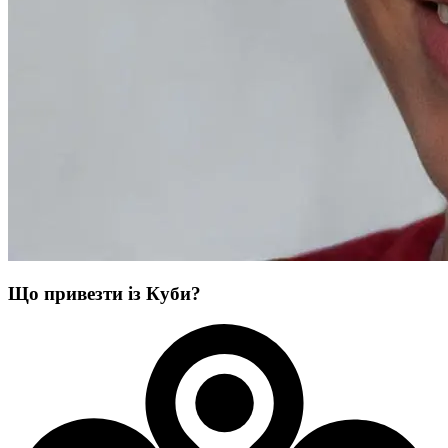
Що привезти із Куби?