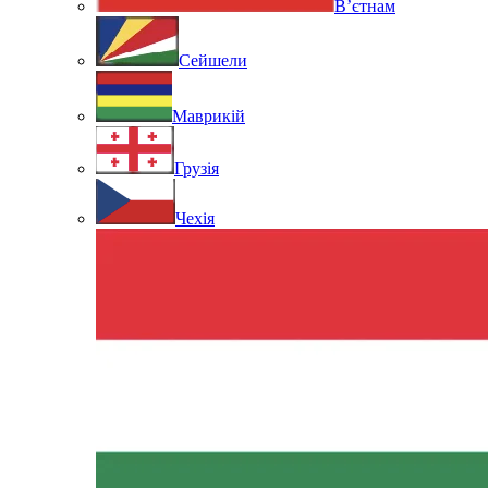
В’єтнам
Сейшели
Маврикій
Грузія
Чехія