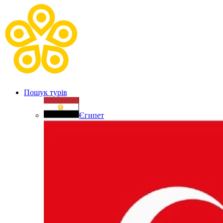
Пошук турів
Єгипет