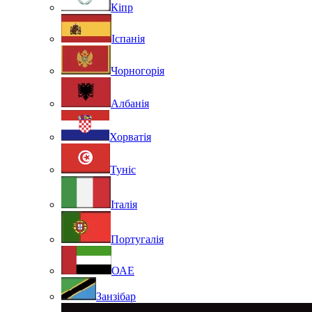
Кіпр
Іспанія
Чорногорія
Албанія
Хорватія
Туніс
Італія
Португалія
ОАЕ
Занзібар