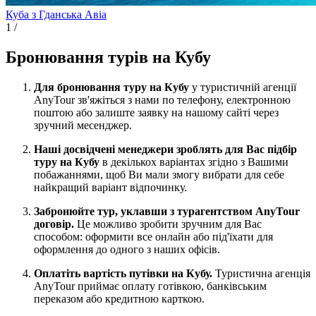
Куба з Гданська
Авіа
1
/
Бронювання турів на Кубу
Для бронювання туру на Кубу
у туристичній агенції
AnyTour зв'яжіться з нами по телефону, електронною
поштою або залиште заявку на нашому сайті через
зручний месенджер.
Наші досвідчені менеджери зроблять для Вас підбір
туру на Кубу
в декількох варіантах згідно з Вашими
побажаннями, щоб Ви мали змогу вибрати для себе
найкращий варіант відпочинку.
Забронюйте тур, уклавши з турагентством AnyTour
договір.
Це можливо зробити зручним для Вас
способом: оформити все онлайн або під'їхати для
оформлення до одного з наших офісів.
Оплатіть вартість путівки на Кубу.
Туристична агенція
AnyTour приймає оплату готівкою, банківським
переказом або кредитною карткою.