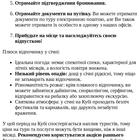
Отримайте підтвердження бронювання.
Отримайте документи на путівку.
Ви можете отримати
документи по туру електронною поштою, але Ви також
можете отримати їх особисто в одному з наших офісів.
Прибудьте на місце та насолоджуйтесь своєю
відпусткою!
Плюси відпочинку у січні:
Ідеальна погода: немає спекотної спеки, характерної для
літніх місяців, а вологість повітря знижена.
Низький рівень опадів:
дощі у січні рідкісні, тому ніщо
не затьмарить ваш відпочинок.
Різноманітність розваг: крім пляжного відпочинку, ви
можете зайнятися дайвінгом, сноркелінгом, серфінгом,
відправитися на рибалку або захоплюючу екскурсію.
Святкова атмосфера: у січні на Кубі проходить безліч
фестивалів та карнавалів, що дарують незабутні
враження.
У цей період на Кубі спостерігається наплив туристів, тому
ціни на тури та послуги можуть бути вищими, ніж в інші
місяці.
Рекомендуємо користуватися акцією раннього