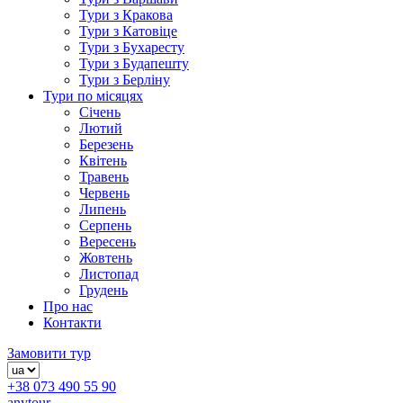
Тури з Кракова
Тури з Катовіце
Тури з Бухаресту
Тури з Будапешту
Тури з Берліну
Тури по місяцях
Січень
Лютий
Березень
Квітень
Травень
Червень
Липень
Серпень
Вересень
Жовтень
Листопад
Грудень
Про нас
Контакти
Замовити тур
+38 073 490 55 90
anytour