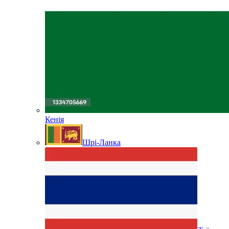
Кенія
Шрі-Ланка