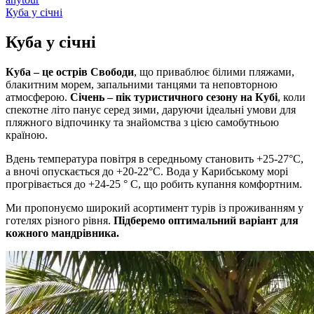
Куба у січні
Куба у
січні
Куба – це острів Свободи
, що приваблює білими пляжами,
блакитним морем, запальними танцями та неповторною
атмосферою.
Січень – пік туристичного сезону на Кубі
, коли
спекотне літо панує серед зими, даруючи ідеальні умови для
пляжного відпочинку та знайомства з цією самобутньою
країною.
Вдень температура повітря в середньому становить +25-27°C,
а вночі опускається до +20-22°C. Вода у Карибському морі
прогрівається до +24-25 ° C, що робить купання комфортним.
Ми пропонуємо широкий асортимент турів із проживанням у
готелях різного рівня.
Підберемо оптимальний варіант для
кожного мандрівника.