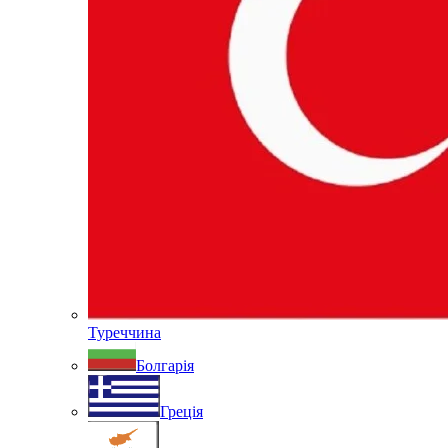
Туреччина
Болгарія
Греція