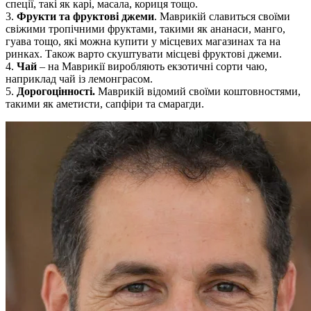
спеції, такі як карі, масала, кориця тощо.
3.
Фрукти та фруктові джеми
. Маврикій славиться своїми
свіжими тропічними фруктами, такими як ананаси, манго,
гуава тощо, які можна купити у місцевих магазинах та на
ринках. Також варто скуштувати місцеві фруктові джеми.
4.
Чай
– на Маврикії виробляють екзотичні сорти чаю,
наприклад чай із лемонграсом.
5.
Дорогоцінності.
Маврикій відомий своїми коштовностями,
такими як аметисти, сапфіри та смарагди.