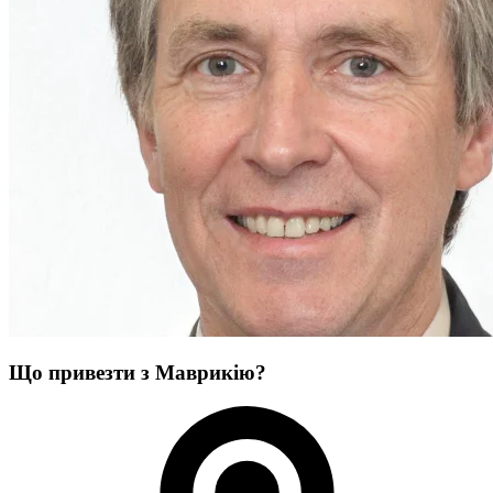
Що привезти з Маврикію?