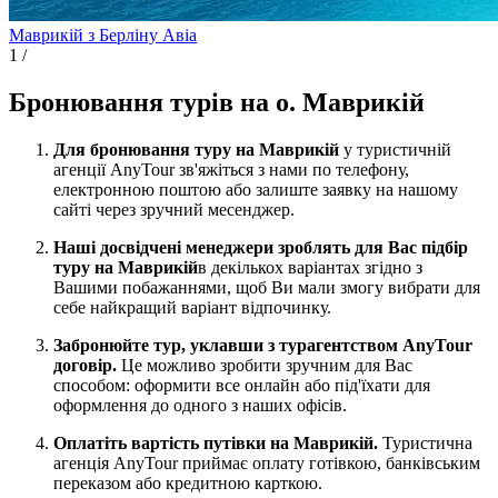
Маврикій з Берліну
Авіа
1
/
Бронювання турів на о. Маврикій
Для бронювання туру на Маврикій
у туристичній
агенції AnyTour зв'яжіться з нами по телефону,
електронною поштою або залиште заявку на нашому
сайті через зручний месенджер.
Наші досвідчені менеджери зроблять для Вас підбір
туру на Маврикій
в декількох варіантах згідно з
Вашими побажаннями, щоб Ви мали змогу вибрати для
себе найкращий варіант відпочинку.
Забронюйте тур, уклавши з турагентством AnyTour
договір.
Це можливо зробити зручним для Вас
способом: оформити все онлайн або під'їхати для
оформлення до одного з наших офісів.
Оплатіть вартість путівки на Маврикій.
Туристична
агенція AnyTour приймає оплату готівкою, банківським
переказом або кредитною карткою.