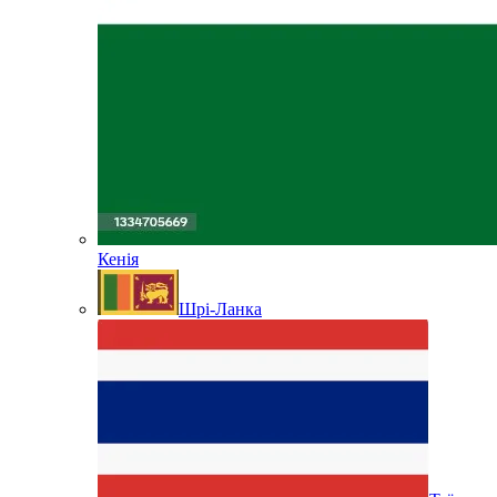
Кенія
Шрі-Ланка