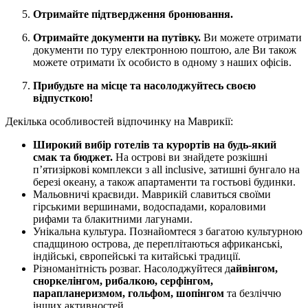
Отримайте підтвердження бронювання.
Отримайте документи на путівку.
Ви можете отримати
документи по туру електронною поштою, але Ви також
можете отримати їх особисто в одному з наших офісів.
Прибудьте на місце та насолоджуйтесь своєю
відпусткою!
Декілька особливостей відпочинку на Маврикії:
Широкий вибір готелів та курортів на будь-який
смак та бюджет.
На острові ви знайдете розкішні
п’ятизіркові комплекси з all inclusive, затишні бунгало на
березі океану, а також апартаменти та гостьові будинки.
Мальовничі краєвиди. Маврикій славиться своїми
гірськими вершинами, водоспадами, кораловими
рифами та блакитними лагунами.
Унікальна культура. Познайомтеся з багатою культурною
спадщиною острова, де переплітаються африканські,
індійські, європейські та китайські традиції.
Різноманітність розваг. Насолоджуйтеся д
айвінгом,
сноркелінгом, рибалкою, серфінгом,
парапланеризмом, гольфом, шопінгом
та безліччю
інших активностей.