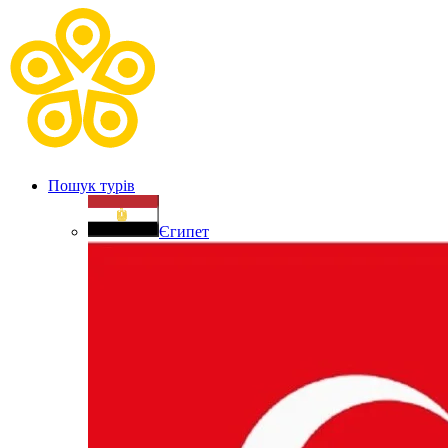
Пошук турів
Єгипет