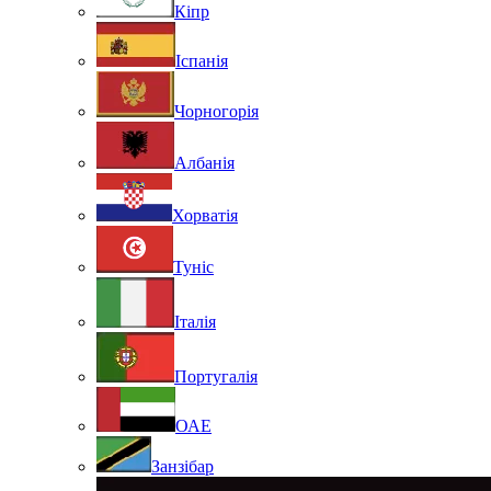
Кіпр
Іспанія
Чорногорія
Албанія
Хорватія
Туніс
Італія
Португалія
ОАЕ
Занзібар