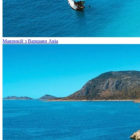
Маврикій з Варшави
Авіа