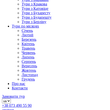
Тури з Кракова
Тури з Катовіце
Тури з Бухаресту
Тури з Будапешту
Тури з Берліну
Тури по місяцях
Січень
Лютий
Березень
Квітень
Травень
Червень
Липень
Серпень
Вересень
Жовтень
Листопад
Грудень
Про нас
Контакти
Замовити тур
+38 073 490 55 90
anytour