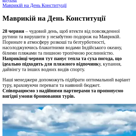
Маврикій на День Конституції
Маврикій на День
Конституції
28 червня
– чудовий день, щоб втекти від повсякденної
рутини та вирушити у незабутню подорож на Маврикій.
Пориньте в атмосферу розкоші та безтурботності,
насолоджуючись блакитними водами Індійського океану,
білими пляжами та пишною тропічною рослинністю.
Наприкінці червня тут панує тепла та суха погода, що
ідеально підходить для пляжного відпочинк
у, купання,
дайвінгу та інших водних видів спорту.
Наші менеджери допоможуть підібрати оптимальний варіант
туру, враховуючи переваги та наявний бюджет.
Співпрацюємо з надійними партнерами та пропонуємо
вигідні умови бронювання турів.