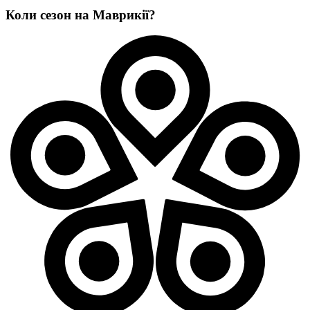
Коли сезон на Маврикії?