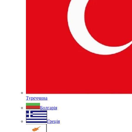
Туреччина
Болгарія
Греція