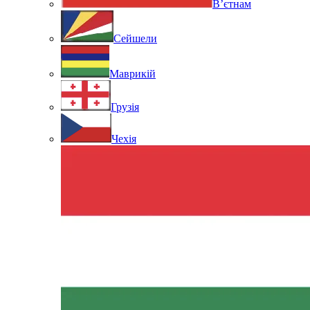
В’єтнам
Сейшели
Маврикій
Грузія
Чехія