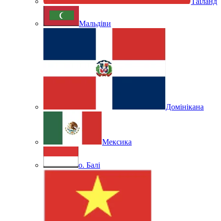
Таїланд
Мальдіви
Домінікана
Мексика
о. Балі