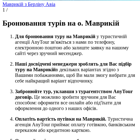
Маврикій з Берліну
Авіа
1
/
Бронювання турів на о. Маврикій
Для бронювання туру на Маврикій
у туристичній
агенції AnyTour зв'яжіться з нами по телефону,
електронною поштою або залиште заявку на нашому
сайті через зручний месенджер.
Наші досвідчені менеджери зроблять для Вас підбір
туру на Маврикій
в декількох варіантах згідно з
Вашими побажаннями, щоб Ви мали змогу вибрати для
себе найкращий варіант відпочинку.
Забронюйте тур, уклавши з турагентством AnyTour
договір.
Це можливо зробити зручним для Вас
способом: оформити все онлайн або під'їхати для
оформлення до одного з наших офісів.
Оплатіть вартість путівки на Маврикій.
Туристична
агенція AnyTour приймає оплату готівкою, банківським
переказом або кредитною карткою.