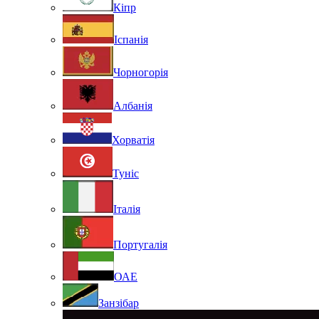
Кіпр
Іспанія
Чорногорія
Албанія
Хорватія
Туніс
Італія
Португалія
ОАЕ
Занзібар