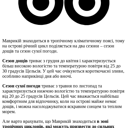
Маврикій знаходиться в тропічному кліматичному поясі, тому
на острові річний цикл поділяється на два сезони – сезон
дощів та сезон сухої погоди.
Сезон дощів
триває з грудня до квітня і характеризується
більш високою вологістю та температурою повітря від 25 до
30 градусів Цельсія. У цей час очікуються короткочасні зливи,
особливо наприкінці дня або вночі.
Сезон сухої
погоди
триває з травня по листопад та
характеризується нижчою вологістю та температурою повітря
від 20 до 25 градусів Цельсія. Цей час вважається найбільш
комфортним для відпочинку, коли на острові майже немає
дощів, і можна насолоджуватися яскравим сонцем та теплим
морем.
Але варто врахувати, що Маврикій знаходиться
в зоні
тропічних циклонів, які можуть призвести до сильних