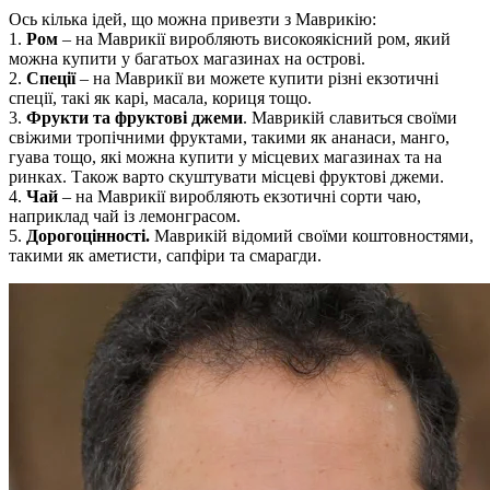
Ось кілька ідей, що можна привезти з Маврикію:
1.
Ром
– на Маврикії виробляють високоякісний ром, який
можна купити у багатьох магазинах на острові.
2.
Спеції
– на Маврикії ви можете купити різні екзотичні
спеції, такі як карі, масала, кориця тощо.
3.
Фрукти та фруктові джеми
. Маврикій славиться своїми
свіжими тропічними фруктами, такими як ананаси, манго,
гуава тощо, які можна купити у місцевих магазинах та на
ринках. Також варто скуштувати місцеві фруктові джеми.
4.
Чай
– на Маврикії виробляють екзотичні сорти чаю,
наприклад чай із лемонграсом.
5.
Дорогоцінності.
Маврикій відомий своїми коштовностями,
такими як аметисти, сапфіри та смарагди.