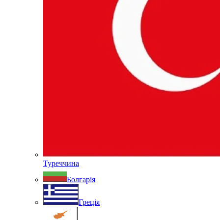
Туреччина
Болгарія
Греція