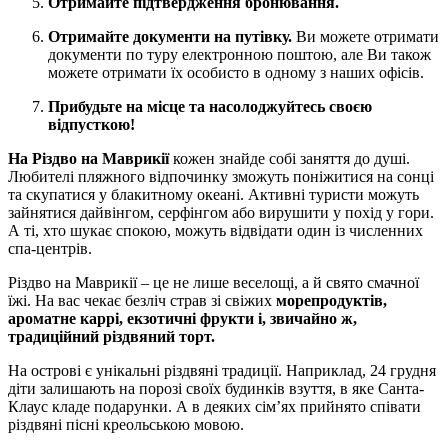
Отримайте підтвердження бронювання.
Отримайте документи на путівку.
Ви можете отримати
документи по туру електронною поштою, але Ви також
можете отримати їх особисто в одному з наших офісів.
Прибудьте на місце та насолоджуйтесь своєю
відпусткою!
На Різдво на Маврикії
кожен знайде собі заняття до душі.
Любителі пляжного відпочинку зможуть поніжитися на сонці
та скупатися у блакитному океані. Активні туристи можуть
зайнятися дайвінгом, серфінгом або вирушити у похід у гори.
А ті, хто шукає спокою, можуть відвідати один із численних
спа-центрів.
Різдво на Маврикії – це не лише веселощі, а й свято смачної
їжі. На вас чекає безліч страв зі свіжих
морепродуктів,
ароматне каррі, екзотичні фрукти і, звичайно ж,
традиційний різдвяний торт.
На острові є унікальні різдвяні традиції. Наприклад, 24 грудня
діти залишають на порозі своїх будинків взуття, в яке Санта-
Клаус кладе подарунки. А в деяких сім’ях прийнято співати
різдвяні пісні креольською мовою.