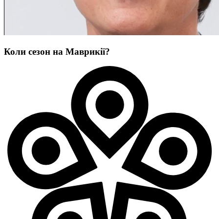
Коли сезон на Маврикії?