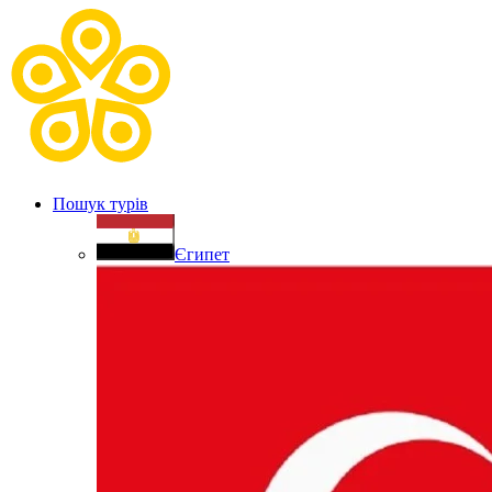
Пошук турів
Єгипет