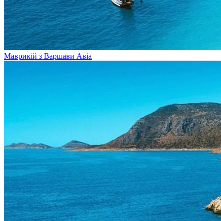
Маврикій з Варшави
Авіа