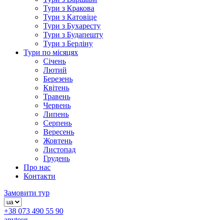
Тури з Кракова
Тури з Катовіце
Тури з Бухаресту
Тури з Будапешту
Тури з Берліну
Тури по місяцях
Січень
Лютий
Березень
Квітень
Травень
Червень
Липень
Серпень
Вересень
Жовтень
Листопад
Грудень
Про нас
Контакти
Замовити тур
+38 073 490 55 90
anytour