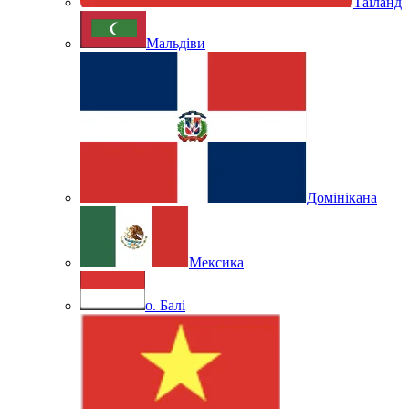
Таїланд
Мальдіви
Домінікана
Мексика
о. Балі