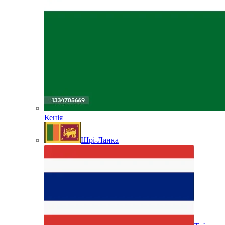
Кенія
Шрі-Ланка