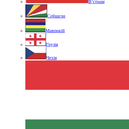
В’єтнам
Сейшели
Маврикій
Грузія
Чехія