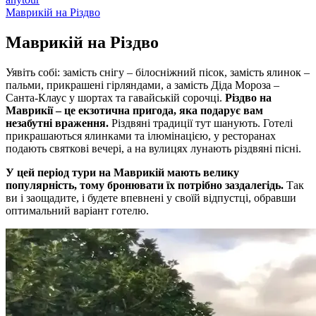
Маврикій на Різдво
Маврикій на
Різдво
Уявіть собі: замість снігу – білосніжний пісок, замість ялинок –
пальми, прикрашені гірляндами, а замість Діда Мороза –
Санта-Клаус у шортах та гавайській сорочці.
Різдво на
Маврикії – це екзотична пригода, яка подарує вам
незабутні враження.
Різдвяні традиції тут шанують. Готелі
прикрашаються ялинками та ілюмінацією, у ресторанах
подають святкові вечері, а на вулицях лунають різдвяні пісні.
У цей період тури на Маврикій мають велику
популярність, тому бронювати їх потрібно заздалегідь.
Так
ви і заощадите, і будете впевнені у своїй відпустці, обравши
оптимальний варіант готелю.