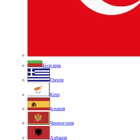
Болгарія
Греція
Кіпр
Іспанія
Чорногорія
Албанія