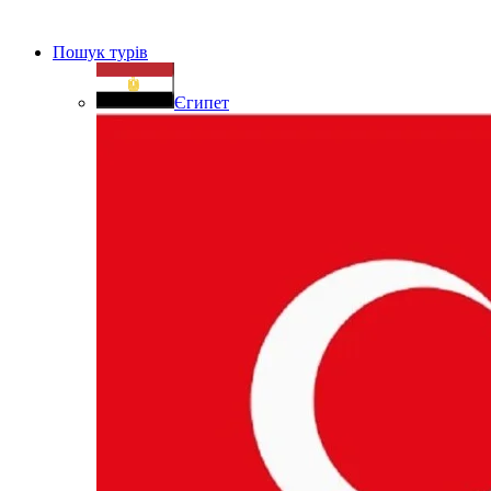
Пошук турів
Єгипет