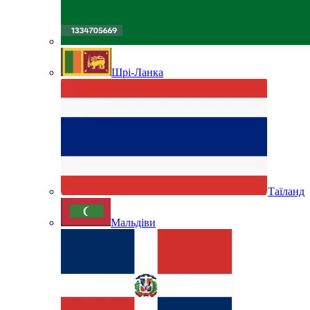
Шрі-Ланка
Таїланд
Мальдіви