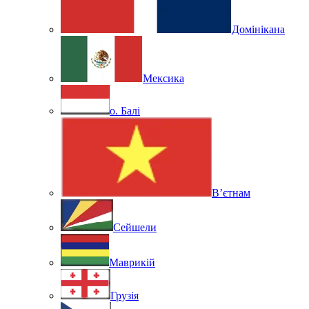
Домінікана
Мексика
о. Балі
В’єтнам
Сейшели
Маврикій
Грузія