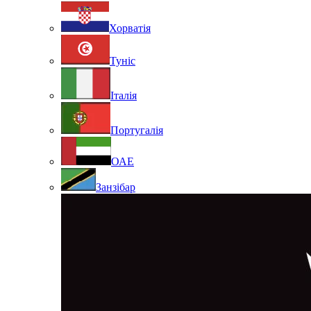
Хорватія
Туніс
Італія
Португалія
ОАЕ
Занзібар