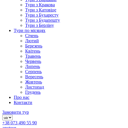
Тури з Кракова
Тури з Катовіце
Тури з Бухаресту
Тури з Будапешту
Тури з Берліну
Тури по місяцях
Січень
Лютий
Березень
Квітень
Травень
Червень
Липень
Серпень
Вересень
Жовтень
Листопад
Грудень
Про нас
Контакти
Замовити тур
+38 073 490 55 90
anytour