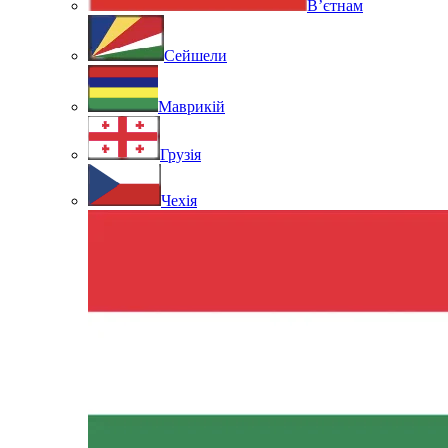
В’єтнам
Сейшели
Маврикій
Грузія
Чехія