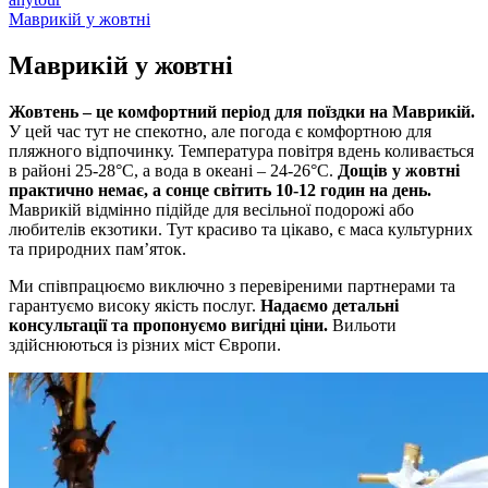
Маврикій у жовтні
Маврикій у
жовтні
Жовтень – це комфортний період для поїздки на Маврикій.
У цей час тут не спекотно, але погода є комфортною для
пляжного відпочинку. Температура повітря вдень коливається
в районі 25-28°C, а вода в океані – 24-26°C.
Дощів у жовтні
практично немає, а сонце світить 10-12 годин на день.
Маврикій відмінно підійде для весільної подорожі або
любителів екзотики. Тут красиво та цікаво, є маса культурних
та природних пам’яток.
Ми співпрацюємо виключно з перевіреними партнерами та
гарантуємо високу якість послуг.
Надаємо детальні
консультації та пропонуємо вигідні ціни.
Вильоти
здійснюються із різних міст Європи.