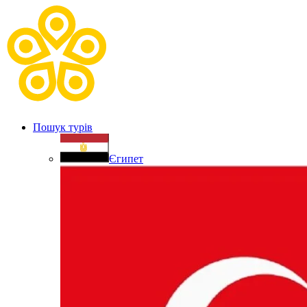
Пошук турів
Єгипет