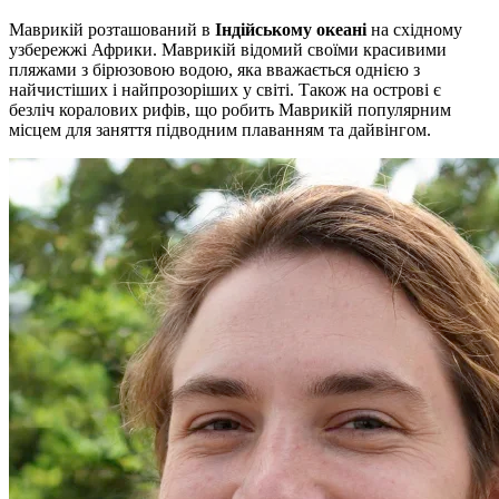
Маврикій розташований в
Індійському океані
на східному
узбережжі Африки. Маврикій відомий своїми красивими
пляжами з бірюзовою водою, яка вважається однією з
найчистіших і найпрозоріших у світі. Також на острові є
безліч коралових рифів, що робить Маврикій популярним
місцем для заняття підводним плаванням та дайвінгом.