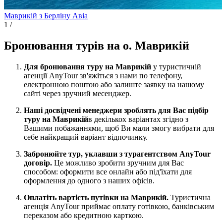
Маврикій з Берліну
Авіа
1
/
Бронювання турів на о. Маврикій
Для бронювання туру на Маврикій
у туристичній
агенції AnyTour зв'яжіться з нами по телефону,
електронною поштою або залиште заявку на нашому
сайті через зручний месенджер.
Наші досвідчені менеджери зроблять для Вас підбір
туру на Маврикій
в декількох варіантах згідно з
Вашими побажаннями, щоб Ви мали змогу вибрати для
себе найкращий варіант відпочинку.
Забронюйте тур, уклавши з турагентством AnyTour
договір.
Це можливо зробити зручним для Вас
способом: оформити все онлайн або під'їхати для
оформлення до одного з наших офісів.
Оплатіть вартість путівки на Маврикій.
Туристична
агенція AnyTour приймає оплату готівкою, банківським
переказом або кредитною карткою.