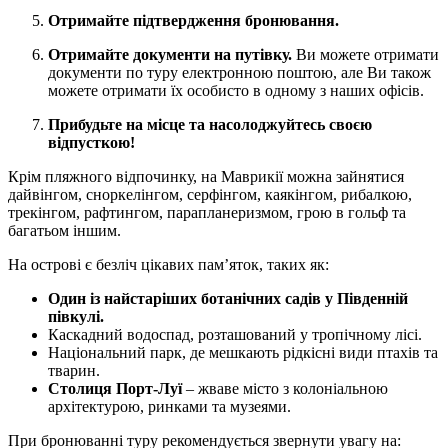
Отримайте підтвердження бронювання.
Отримайте документи на путівку.
Ви можете отримати
документи по туру електронною поштою, але Ви також
можете отримати їх особисто в одному з наших офісів.
Прибудьте на місце та насолоджуйтесь своєю
відпусткою!
Крім пляжного відпочинку, на Маврикії можна зайнятися
дайвінгом, сноркелінгом, серфінгом, каякінгом, рибалкою,
трекінгом, рафтингом, парапланеризмом, грою в гольф та
багатьом іншим.
На острові є безліч цікавих пам’яток, таких як:
Один із найстаріших ботанічних садів у Південній
півкулі.
Каскадний водоспад, розташований у тропічному лісі.
Національний парк, де мешкають рідкісні види птахів та
тварин.
Столиця Порт-Луї
– жваве місто з колоніальною
архітектурою, ринками та музеями.
При бронюванні туру рекомендується звернути увагу на: