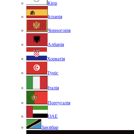
Кіпр
Іспанія
Чорногорія
Албанія
Хорватія
Туніс
Італія
Португалія
ОАЕ
Занзібар