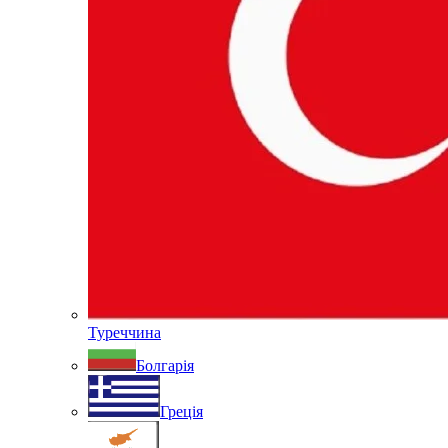
Туреччина
Болгарія
Греція