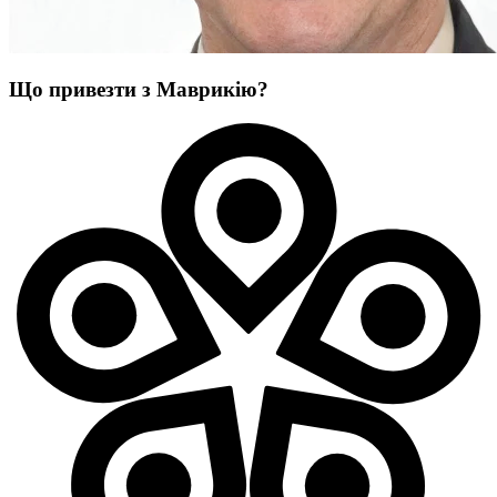
Що привезти з Маврикію?