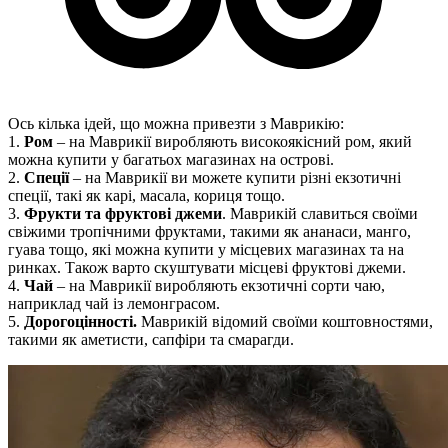
Ось кілька ідей, що можна привезти з Маврикію:
1.
Ром
– на Маврикії виробляють високоякісний ром, який
можна купити у багатьох магазинах на острові.
2.
Спеції
– на Маврикії ви можете купити різні екзотичні
спеції, такі як карі, масала, кориця тощо.
3.
Фрукти та фруктові джеми
. Маврикій славиться своїми
свіжими тропічними фруктами, такими як ананаси, манго,
гуава тощо, які можна купити у місцевих магазинах та на
ринках. Також варто скуштувати місцеві фруктові джеми.
4.
Чай
– на Маврикії виробляють екзотичні сорти чаю,
наприклад чай із лемонграсом.
5.
Дорогоцінності.
Маврикій відомий своїми коштовностями,
такими як аметисти, сапфіри та смарагди.