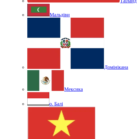
Таїланд
Мальдіви
Домінікана
Мексика
о. Балі