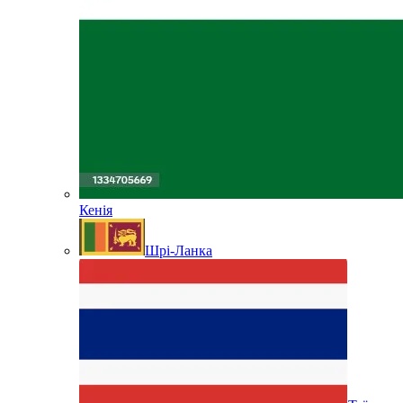
Кенія
Шрі-Ланка