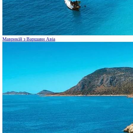
Маврикій з Варшави
Авіа