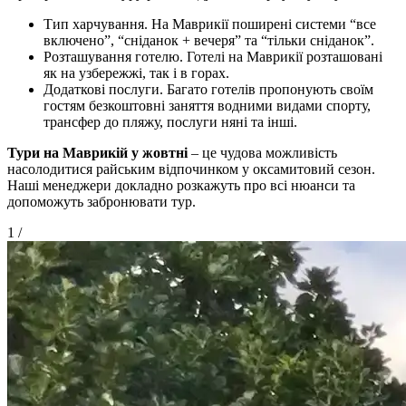
Тип харчування. На Маврикії поширені системи “все
включено”, “сніданок + вечеря” та “тільки сніданок”.
Розташування готелю. Готелі на Маврикії розташовані
як на узбережжі, так і в горах.
Додаткові послуги. Багато готелів пропонують своїм
гостям безкоштовні заняття водними видами спорту,
трансфер до пляжу, послуги няні та інші.
Тури на Маврикій у жовтні
– це чудова можливість
насолодитися райським відпочинком у оксамитовий сезон.
Наші менеджери докладно розкажуть про всі нюанси та
допоможуть забронювати тур.
1
/