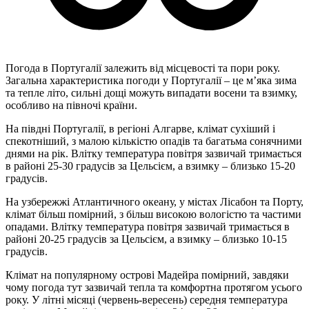
Погода в Португалії залежить від місцевості та пори року.
Загальна характеристика погоди у Португалії – це м’яка зима
та тепле літо, сильні дощі можуть випадати восени та взимку,
особливо на півночі країни.
На півдні Португалії, в регіоні Алгарве, клімат сухіший і
спекотніший, з малою кількістю опадів та багатьма сонячними
днями на рік. Влітку температура повітря зазвичай тримається
в районі 25-30 градусів за Цельсієм, а взимку – близько 15-20
градусів.
На узбережжі Атлантичного океану, у містах Лісабон та Порту,
клімат більш помірний, з більш високою вологістю та частими
опадами. Влітку температура повітря зазвичай тримається в
районі 20-25 градусів за Цельсієм, а взимку – близько 10-15
градусів.
Клімат на популярному острові Мадейра помірний, завдяки
чому погода тут зазвичай тепла та комфортна протягом усього
року. У літні місяці (червень-вересень) середня температура