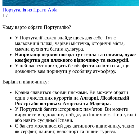
Португалія из Праги
Авіа
1
/
Чому варто обрати Португалію?
У Португалії кожен знайде щось для себе. Тут є
мальовничі пляжі, чарівні містечка, історичні міста,
смачна кухня та багата культура.
Наприкінці червня погода тут тепла та сонячна, дуже
комфортна для пляжного відпочинку та екскурсій.
У цей час тут проходить безліч фестивалів та свят, що
дозволить вам поринути у особливу атмосферу.
Варіанти відпочинку:
Країна славиться своїми пляжами. Ви можете обрати
один з численних курортів на
Алгарві, Лісабонській
Рів’єрі або островах: Азорські та Мадейра.
У Португалії багато історичних пам’яток. Ви можете
вирушити в одноденну поїздку до інших міст Португалії
або навіть сусідньої Іспанії.
Є багато можливостей для активного відпочинку, таких
як серфінг, дайвінг, велоспорт та піший туризм.