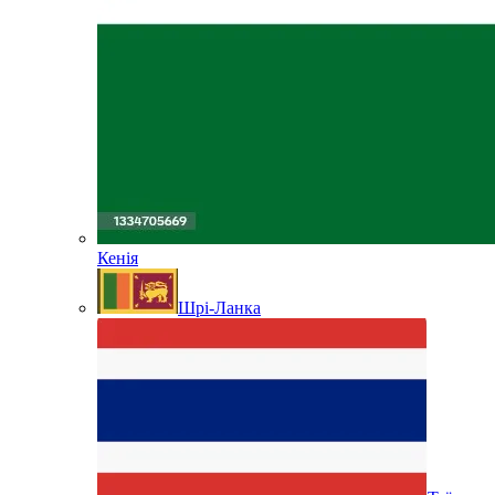
Кенія
Шрі-Ланка