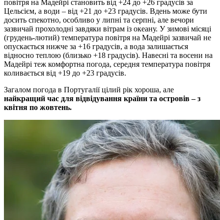
повітря на Мадейрі становить від +24 до +26 градусів за
Цельсієм, а води – від +21 до +23 градусів. Вдень може бути
досить спекотно, особливо у липні та серпні, але вечори
зазвичай прохолодні завдяки вітрам із океану. У зимові місяці
(грудень-лютий) температура повітря на Мадейрі зазвичай не
опускається нижче за +16 градусів, а вода залишається
відносно теплою (близько +18 градусів). Навесні та восени на
Мадейрі теж комфортна погода, середня температура повітря
коливається від +19 до +23 градусів.
Загалом погода в Португалії цілий рік хороша, але
найкращий час для відвідування країни та островів – з
квітня по жовтень.