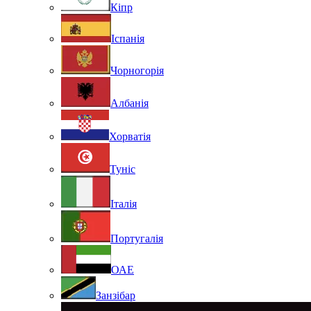
Кіпр
Іспанія
Чорногорія
Албанія
Хорватія
Туніс
Італія
Португалія
ОАЕ
Занзібар