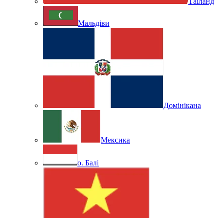
Таїланд
Мальдіви
Домінікана
Мексика
о. Балі