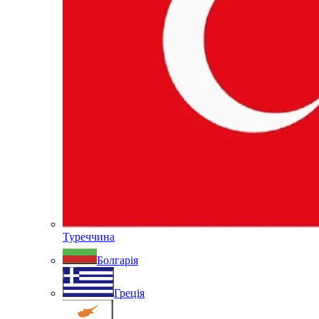
Туреччина
Болгарія
Греція