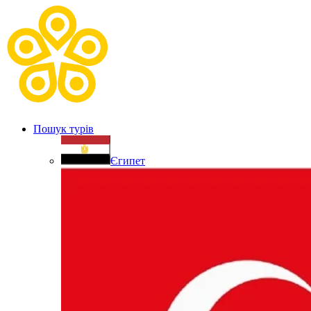
Пошук турів
Єгипет