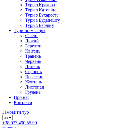
Тури з Кракова
Тури з Катовіце
Тури з Бухаресту
Тури з Будапешту
Тури з Берліну
Тури по місяцях
Січень
Лютий
Березень
Квітень
Травень
Червень
Липень
Серпень
Вересень
Жовтень
Листопад
Грудень
Про нас
Контакти
Замовити тур
+38 073 490 55 90
anytour