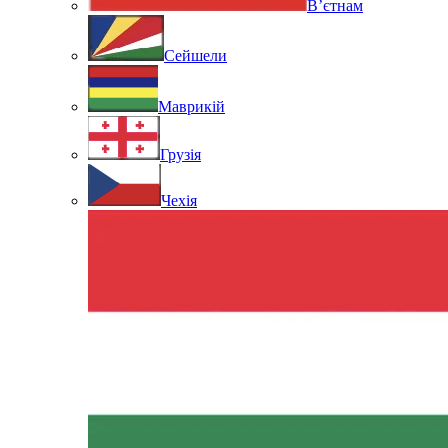
В’єтнам
Сейшели
Маврикій
Грузія
Чехія