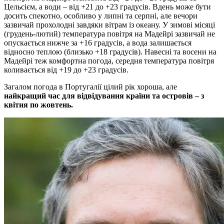
Цельсієм, а води – від +21 до +23 градусів. Вдень може бути
досить спекотно, особливо у липні та серпні, але вечори
зазвичай прохолодні завдяки вітрам із океану. У зимові місяці
(грудень-лютий) температура повітря на Мадейрі зазвичай не
опускається нижче за +16 градусів, а вода залишається
відносно теплою (близько +18 градусів). Навесні та восени на
Мадейрі теж комфортна погода, середня температура повітря
коливається від +19 до +23 градусів.
Загалом погода в Португалії цілий рік хороша, але
найкращий час для відвідування країни та островів – з
квітня по жовтень.