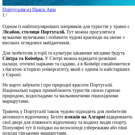
Португалія из Праги
Авіа
1
/
Одним із найпопулярніших напрямків для туристів у травні є
Лісабон, столиця Португалії.
Тут можна прогулятися
вузькими вуличками і побачити чудові краєвиди на океан з
високих оглядових майданчиків.
Для любителів історії та культури цікавими місцями будуть
Сінтра та Коїмбра.
У Сінтрі можна відвідати розкішні
палаци, оточені парками та садами, а в Коїмбрі ознайомитися
з багатою історією університету, який є одним із найстаріших
у Європі.
Не варто забувати і про природні красоти Португалії.
Національні парки приваблюють туристів своєю гарною
природою, водоспадами та мальовничими пішохідними
маршрутами.
Травень у Португалії також чудово підходить для любителів
активного відпочинку. Безліч
пляжів на Алгарві
відкривають
свої двері для пляжного відпочинку та водних видів спорту.
Популярні тут й поїздки на велосипеді узбережжям або піші
походи гірськими маршрутами.