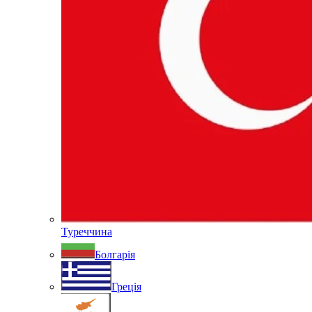
Туреччина
Болгарія
Греція