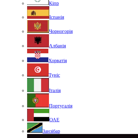
Кіпр
Іспанія
Чорногорія
Албанія
Хорватія
Туніс
Італія
Португалія
ОАЕ
Занзібар