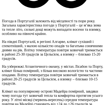
Погода в Португалії залежить від місцевості та пори року.
Загальна характеристика погоди у Португалії – це м’яка зима
та тепле літо, сильні дощі можуть випадати восени та взимку,
особливо на півночі країни.
На півдні Португалії, в регіоні Алгарве, клімат сухіший і
спекотніший, з малою кількістю опадів та багатьма сонячними
днями на рік. Влітку температура повітря зазвичай тримається
в районі 25-30 градусів за Цельсієм, а взимку – близько 15-20
градусів.
На узбережжі Атлантичного океану, у містах Лісабон та Порту,
клімат більш помірний, з більш високою вологістю та частими
опадами. Влітку температура повітря зазвичай тримається в
районі 20-25 градусів за Цельсієм, а взимку – близько 10-15
градусів.
Клімат на популярному острові Мадейра помірний, завдяки
чому погода тут зазвичай тепла та комфортна протягом усього
року. У літні місяці (червень-вересень) середня температура
повітря на Мадейрі становить від +24 до +26 градусів за