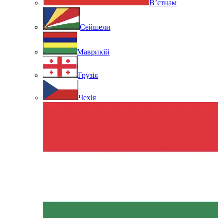
В’єтнам
Сейшели
Маврикій
Грузія
Чехія