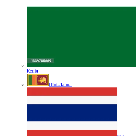
Кенія
Шрі-Ланка