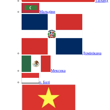
Таїланд
Мальдіви
Домінікана
Мексика
о. Балі