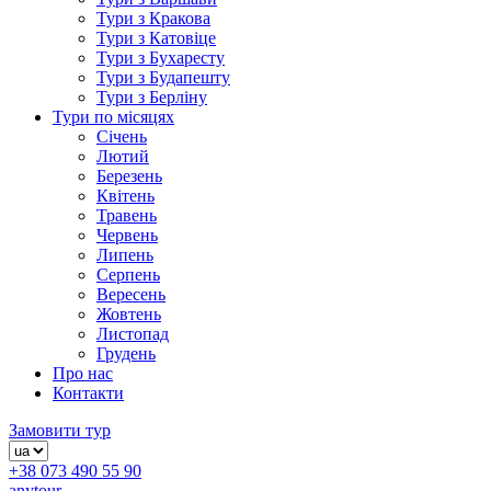
Тури з Кракова
Тури з Катовіце
Тури з Бухаресту
Тури з Будапешту
Тури з Берліну
Тури по місяцях
Січень
Лютий
Березень
Квітень
Травень
Червень
Липень
Серпень
Вересень
Жовтень
Листопад
Грудень
Про нас
Контакти
Замовити тур
+38 073 490 55 90
anytour