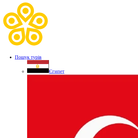
Пошук турів
Єгипет