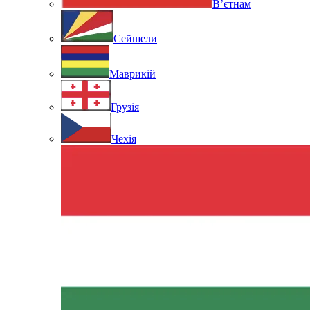
В’єтнам
Сейшели
Маврикій
Грузія
Чехія