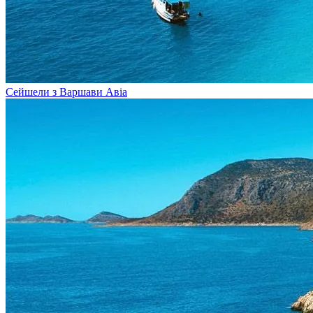
Сейшели з Варшави
Авіа