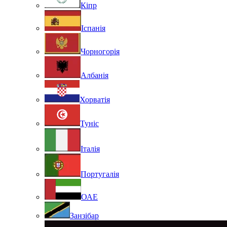
Кіпр
Іспанія
Чорногорія
Албанія
Хорватія
Туніс
Італія
Португалія
ОАЕ
Занзібар