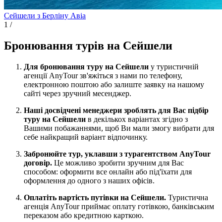
Сейшели з Берліну
Авіа
1
/
Бронювання турів на Сейшели
Для бронювання туру на Сейшели
у туристичній
агенції AnyTour зв'яжіться з нами по телефону,
електронною поштою або залиште заявку на нашому
сайті через зручний месенджер.
Наші досвідчені менеджери зроблять для Вас підбір
туру на Сейшели
в декількох варіантах згідно з
Вашими побажаннями, щоб Ви мали змогу вибрати для
себе найкращий варіант відпочинку.
Забронюйте тур, уклавши з турагентством AnyTour
договір.
Це можливо зробити зручним для Вас
способом: оформити все онлайн або під'їхати для
оформлення до одного з наших офісів.
Оплатіть вартість путівки на Сейшели.
Туристична
агенція AnyTour приймає оплату готівкою, банківським
переказом або кредитною карткою.