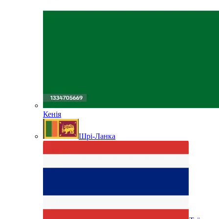
Кенія
Шрі-Ланка