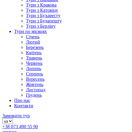
Тури з Кракова
Тури з Катовіце
Тури з Бухаресту
Тури з Будапешту
Тури з Берліну
Тури по місяцях
Січень
Лютий
Березень
Квітень
Травень
Червень
Липень
Серпень
Вересень
Жовтень
Листопад
Грудень
Про нас
Контакти
Замовити тур
+38 073 490 55 90
anytour