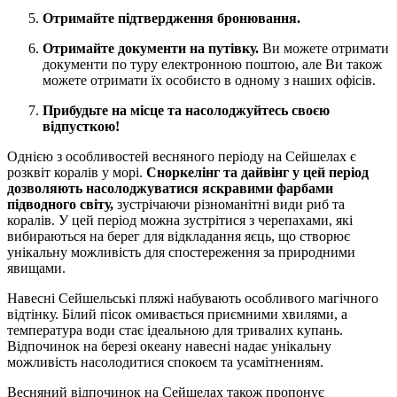
Отримайте підтвердження бронювання.
Отримайте документи на путівку.
Ви можете отримати
документи по туру електронною поштою, але Ви також
можете отримати їх особисто в одному з наших офісів.
Прибудьте на місце та насолоджуйтесь своєю
відпусткою!
Однією з особливостей весняного періоду на Сейшелах є
розквіт коралів у морі.
Сноркелінг та дайвінг у цей період
дозволяють насолоджуватися яскравими фарбами
підводного світу,
зустрічаючи різноманітні види риб та
коралів. У цей період можна зустрітися з черепахами, які
вибираються на берег для відкладання яєць, що створює
унікальну можливість для спостереження за природними
явищами.
Навесні Сейшельські пляжі набувають особливого магічного
відтінку. Білий пісок омивається приємними хвилями, а
температура води стає ідеальною для тривалих купань.
Відпочинок на березі океану навесні надає унікальну
можливість насолодитися спокоєм та усамітненням.
Весняний відпочинок на Сейшелах також пропонує