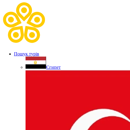
Пошук турів
Єгипет