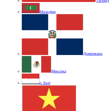
Таїланд
Мальдіви
Домінікана
Мексика
о. Балі