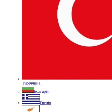
Туреччина
Болгарія
Греція