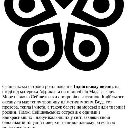
Сейшельські острови розташовані в
Індійському океані,
на
сході від материка Африки та на півночі від Мадагаскару.
Море навколо Сейшельських островів є частиною Індійського
океану та має теплу тропічну кліматичну зону. Вода тут
прозора, тепла і чиста, а також багата на морські види тварин і
рослин. Пляжі Сейшельських островів є одними з
найкрасивіших і найунікальніших у світі завдяки своїй
білосніжній піщаній поверхні та дивовижному розмаїттю
морського життя.