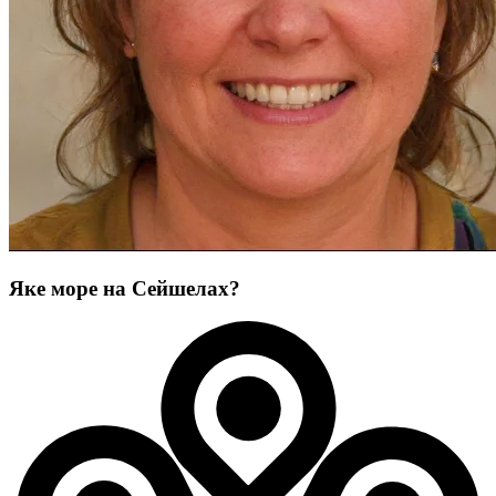
Яке море на Сейшелах?