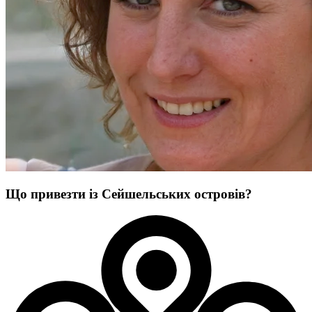
Що привезти із Сейшельських островів?