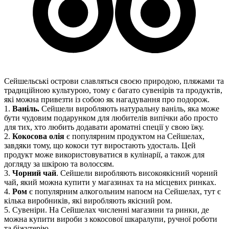
Сейшельські острови славляться своєю природою, пляжами та
традиційною культурою, тому є багато сувенірів та продуктів,
які можна привезти із собою як нагадування про подорож.
1.
Ваніль.
Сейшели виробляють натуральну ваніль, яка може
бути чудовим подарунком для любителів випічки або просто
для тих, хто любить додавати ароматні спеції у свою їжу.
2.
Кокосова олія
є популярним продуктом на Сейшелах,
завдяки тому, що кокоси тут виростають удосталь. Цей
продукт може використовуватися в кулінарії, а також для
догляду за шкірою та волоссям.
3.
Чорний чай
. Сейшели виробляють високоякісний чорний
чай, який можна купити у магазинах та на місцевих ринках.
4.
Ром
є популярним алкогольним напоєм на Сейшелах, тут є
кілька виробників, які виробляють якісний ром.
5. Сувеніри. На Сейшелах численні магазини та ринки, де
можна купити вироби з кокосової шкаралупи, ручної роботи
та біжутерію.