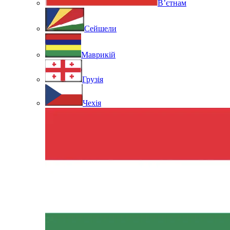
В’єтнам
Сейшели
Маврикій
Грузія
Чехія