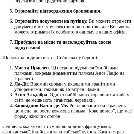
переказом або кредитною карткою.
Отримайте підтвердження бронювання.
Отримайте документи на путівку.
Ви можете отримати
документи по туру електронною поштою, але Ви також
можете отримати їх особисто в одному з наших офісів.
Прибудьте на місце та насолоджуйтесь своєю
відпусткою!
Що можна подивитися на Сейшелах у березні:
Мае та Праслен
. Ці острови відомі своїми білими
пляжами, зокрема знаменитим пляжем Ансе Лаціо на
Праслені.
Ла-Діг.
Відомий своїми унікальними гранітними
утвореннями, такими як Повітряні Замки.
Атол Альдабра
. Один з найбільших коралових атолів у
світі, де мешкають гігантські черепахи.
Заповідник Валлє-де-Ме.
Розташований на Праслені:
це місце, де росте кокосова пальма “Коко де мер”, що має
форму жіночих стегон.
Сейшельська кухня є сумішшю впливів французької,
африканської, індійської та китайської кухонь. Багато страв