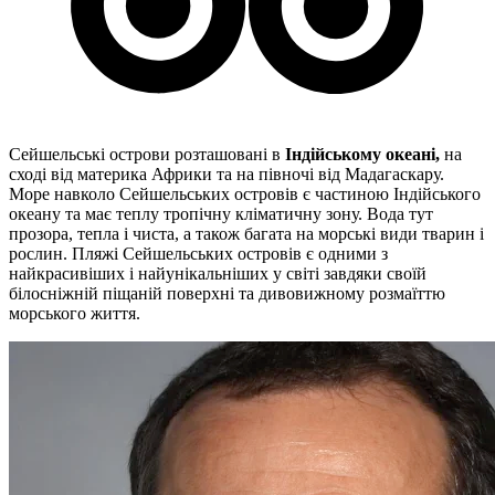
Сейшельські острови розташовані в
Індійському океані,
на
сході від материка Африки та на півночі від Мадагаскару.
Море навколо Сейшельських островів є частиною Індійського
океану та має теплу тропічну кліматичну зону. Вода тут
прозора, тепла і чиста, а також багата на морські види тварин і
рослин. Пляжі Сейшельських островів є одними з
найкрасивіших і найунікальніших у світі завдяки своїй
білосніжній піщаній поверхні та дивовижному розмаїттю
морського життя.