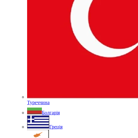
Туреччина
Болгарія
Греція