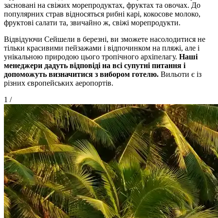
засновані на свіжих морепродуктах, фруктах та овочах. До
популярних страв відносяться рибні карі, кокосове молоко,
фруктові салати та, звичайно ж, свіжі морепродукти.
Відвідуючи Сейшели в березні, ви зможете насолодитися не
тільки красивими пейзажами і відпочинком на пляжі, але і
унікальною природою цього тропічного архіпелагу.
Наші
менеджери дадуть відповіді на всі супутні питання і
допоможуть визначитися з вибором готелю.
Вильоти є із
різних європейських аеропортів.
1
/