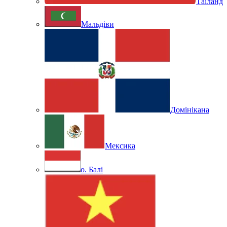
Таїланд
Мальдіви
Домінікана
Мексика
о. Балі