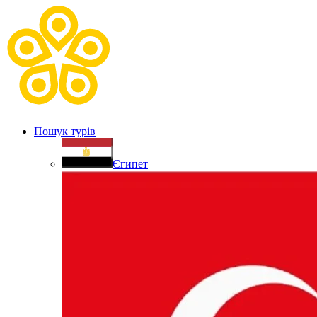
Пошук турів
Єгипет