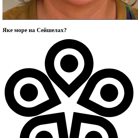
Яке море на Сейшелах?