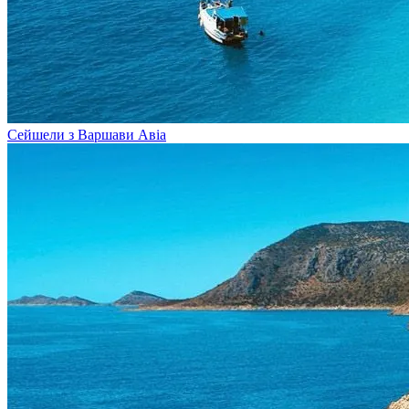
Сейшели з Варшави
Авіа