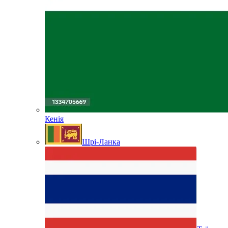
Кенія
Шрі-Ланка