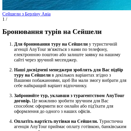
Сейшели з Берліну
Авіа
1
/
Бронювання турів на Сейшели
Для бронювання туру на Сейшели
у туристичній
агенції AnyTour зв'яжіться з нами по телефону,
електронною поштою або залиште заявку на нашому
сайті через зручний месенджер.
Наші досвідчені менеджери зроблять для Вас підбір
туру на Сейшели
в декількох варіантах згідно з
Вашими побажаннями, щоб Ви мали змогу вибрати для
себе найкращий варіант відпочинку.
Забронюйте тур, уклавши з турагентством AnyTour
договір.
Це можливо зробити зручним для Вас
способом: оформити все онлайн або під'їхати для
оформлення до одного з наших офісів.
Оплатіть вартість путівки на Сейшели.
Туристична
агенція AnyTour приймає оплату готівкою, банківським