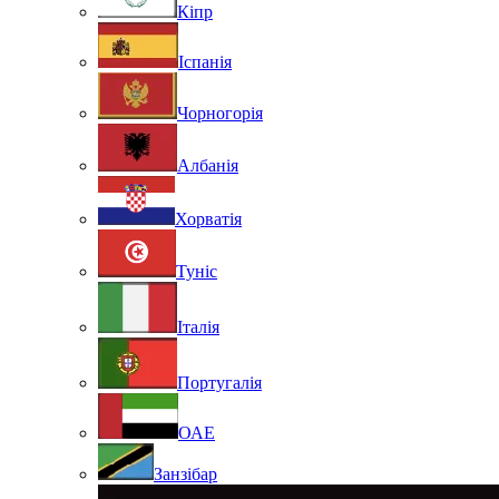
Кіпр
Іспанія
Чорногорія
Албанія
Хорватія
Туніс
Італія
Португалія
ОАЕ
Занзібар