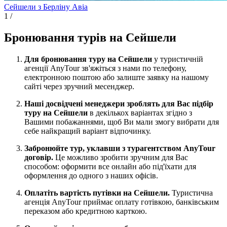
Сейшели з Берліну
Авіа
1
/
Бронювання турів на Сейшели
Для бронювання туру на Сейшели
у туристичній
агенції AnyTour зв'яжіться з нами по телефону,
електронною поштою або залиште заявку на нашому
сайті через зручний месенджер.
Наші досвідчені менеджери зроблять для Вас підбір
туру на Сейшели
в декількох варіантах згідно з
Вашими побажаннями, щоб Ви мали змогу вибрати для
себе найкращий варіант відпочинку.
Забронюйте тур, уклавши з турагентством AnyTour
договір.
Це можливо зробити зручним для Вас
способом: оформити все онлайн або під'їхати для
оформлення до одного з наших офісів.
Оплатіть вартість путівки на Сейшели.
Туристична
агенція AnyTour приймає оплату готівкою, банківським
переказом або кредитною карткою.