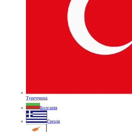
Туреччина
Болгарія
Греція