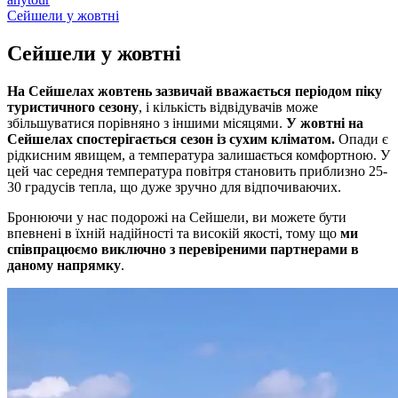
Сейшели у жовтні
Сейшели у
жовтні
На Сейшелах жовтень зазвичай вважається періодом піку
туристичного сезону
, і кількість відвідувачів може
збільшуватися порівняно з іншими місяцями.
У жовтні на
Сейшелах спостерігається сезон із сухим кліматом.
Опади є
рідкисним явищем, а температура залишається комфортною. У
цей час середня температура повітря становить приблизно 25-
30 градусів тепла, що дуже зручно для відпочиваючих.
Бронюючи у нас подорожі на Сейшели, ви можете бути
впевнені в їхній надійності та високій якості, тому що
ми
співпрацюємо виключно з перевіреними партнерами в
даному напрямку
.