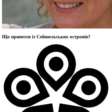
Що привезти із Сейшельських островів?