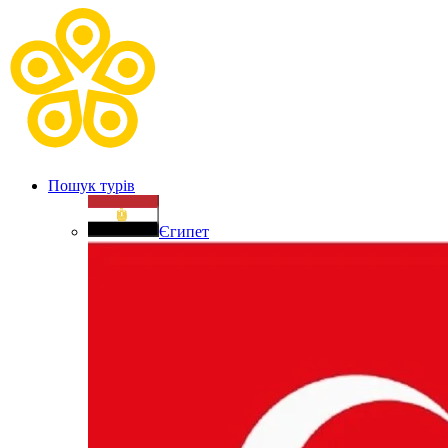
Пошук турів
Єгипет