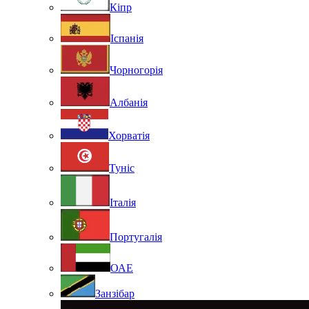
Кіпр
Іспанія
Чорногорія
Албанія
Хорватія
Туніс
Італія
Португалія
ОАЕ
Занзібар