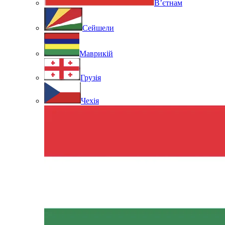
В’єтнам
Сейшели
Маврикій
Грузія
Чехія