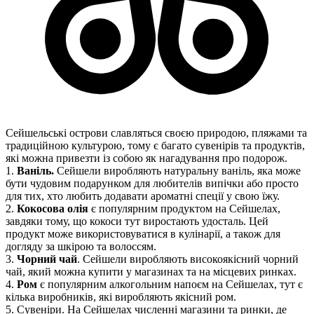
Сейшельські острови славляться своєю природою, пляжами та
традиційною культурою, тому є багато сувенірів та продуктів,
які можна привезти із собою як нагадування про подорож.
1.
Ваніль.
Сейшели виробляють натуральну ваніль, яка може
бути чудовим подарунком для любителів випічки або просто
для тих, хто любить додавати ароматні спеції у свою їжу.
2.
Кокосова олія
є популярним продуктом на Сейшелах,
завдяки тому, що кокоси тут виростають удосталь. Цей
продукт може використовуватися в кулінарії, а також для
догляду за шкірою та волоссям.
3.
Чорний чай
. Сейшели виробляють високоякісний чорний
чай, який можна купити у магазинах та на місцевих ринках.
4.
Ром
є популярним алкогольним напоєм на Сейшелах, тут є
кілька виробників, які виробляють якісний ром.
5. Сувеніри. На Сейшелах численні магазини та ринки, де