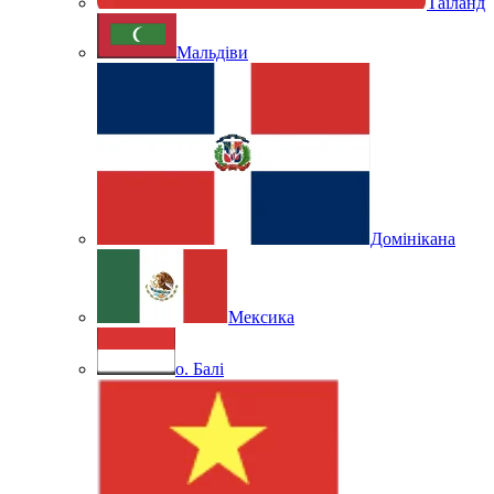
Таїланд
Мальдіви
Домінікана
Мексика
о. Балі