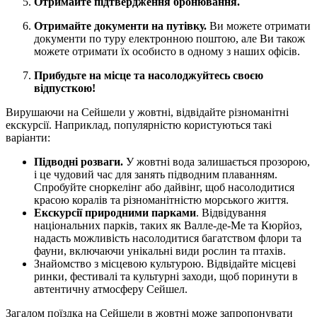
Отримайте підтвердження бронювання.
Отримайте документи на путівку.
Ви можете отримати
документи по туру електронною поштою, але Ви також
можете отримати їх особисто в одному з наших офісів.
Прибудьте на місце та насолоджуйтесь своєю
відпусткою!
Вирушаючи на Сейшели у жовтні, відвідайте різноманітні
екскурсії. Наприклад, популярністю користуються такі
варіанти:
Підводні розваги.
У жовтні вода залишається прозорою,
і це чудовий час для занять підводним плаванням.
Спробуйте сноркелінг або дайвінг, щоб насолодитися
красою коралів та різноманітністю морського життя.
Екскурсії природними парками
. Відвідування
національних парків, таких як Валле-де-Ме та Кюрйоз,
надасть можливість насолодитися багатством флори та
фауни, включаючи унікальні види рослин та птахів.
Знайомство з місцевою культурою. Відвідайте місцеві
ринки, фестивалі та культурні заходи, щоб поринути в
автентичну атмосферу Сейшел.
Загалом поїздка на Сейшели в жовтні може запропонувати