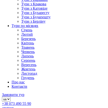
Тури з Кракова
Тури з Катовіце
Тури з Бухаресту
Тури з Будапешту
Тури з Берліну
Тури по місяцях
Січень
Лютий
Березень
Квітень
Травень
Червень
Липень
Серпень
Вересень
Жовтень
Листопад
Грудень
Про нас
Контакти
Замовити тур
+38 073 490 55 90
anytour