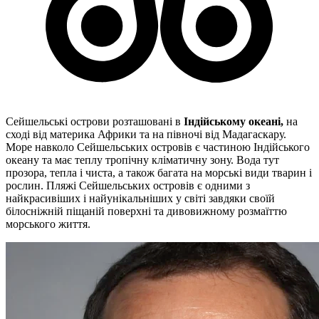
Сейшельські острови розташовані в
Індійському океані,
на
сході від материка Африки та на півночі від Мадагаскару.
Море навколо Сейшельських островів є частиною Індійського
океану та має теплу тропічну кліматичну зону. Вода тут
прозора, тепла і чиста, а також багата на морські види тварин і
рослин. Пляжі Сейшельських островів є одними з
найкрасивіших і найунікальніших у світі завдяки своїй
білосніжній піщаній поверхні та дивовижному розмаїттю
морського життя.