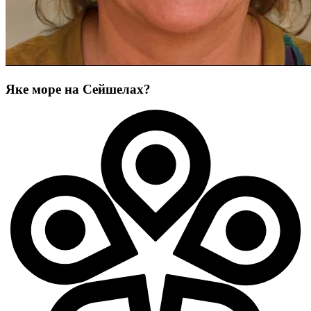
Яке море на Сейшелах?