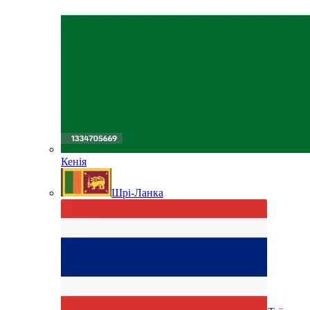
Кенія
Шрі-Ланка