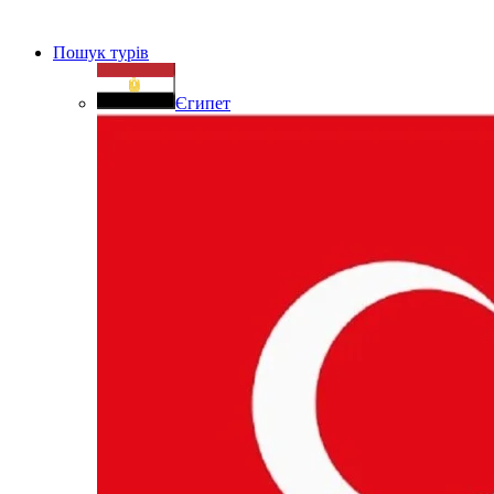
Пошук турів
Єгипет