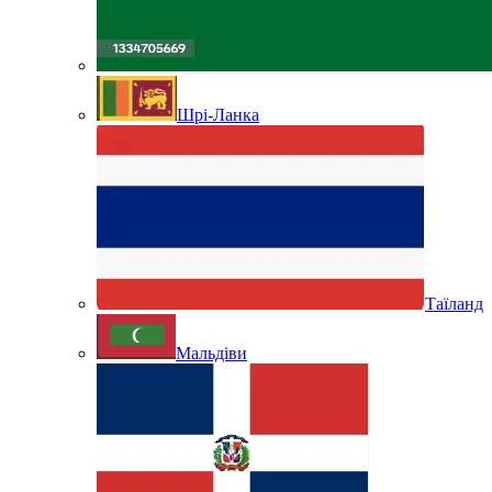
Шрі-Ланка
Таїланд
Мальдіви