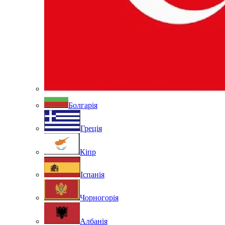
Болгарія
Греція
Кіпр
Іспанія
Чорногорія
Албанія