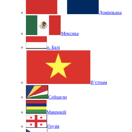
Домінікана
Мексика
о. Балі
В’єтнам
Сейшели
Маврикій
Грузія