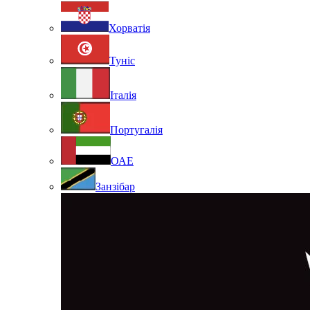
Хорватія
Туніс
Італія
Португалія
ОАЕ
Занзібар