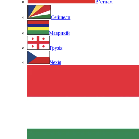
В’єтнам
Сейшели
Маврикій
Грузія
Чехія