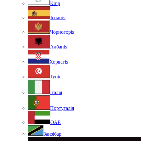
Кіпр
Іспанія
Чорногорія
Албанія
Хорватія
Туніс
Італія
Португалія
ОАЕ
Занзібар