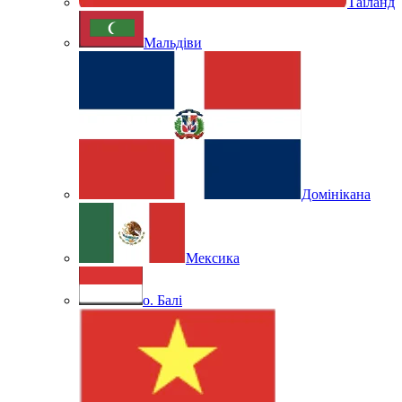
Таїланд
Мальдіви
Домінікана
Мексика
о. Балі