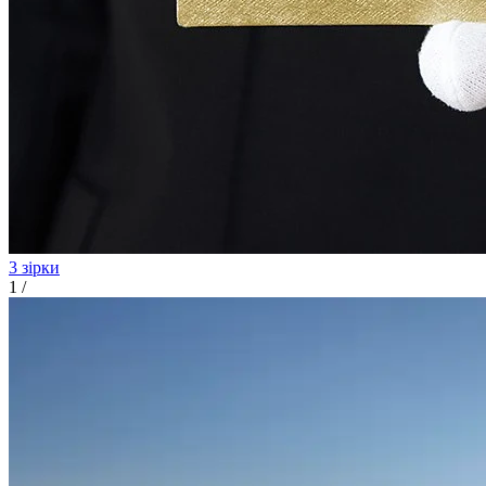
3 зірки
1
/