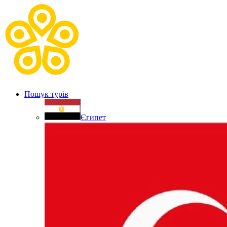
Пошук турів
Єгипет