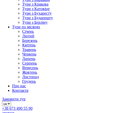
Тури з Кракова
Тури з Катовіце
Тури з Бухаресту
Тури з Будапешту
Тури з Берліну
Тури по місяцях
Січень
Лютий
Березень
Квітень
Травень
Червень
Липень
Серпень
Вересень
Жовтень
Листопад
Грудень
Про нас
Контакти
Замовити тур
+38 073 490 55 90
anytour