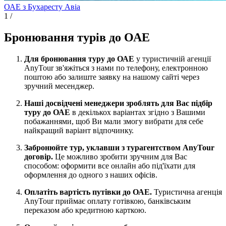
ОАЕ з Бухаресту
Авіа
1
/
Бронювання турів до ОАЕ
Для бронювання туру до ОАЕ
у туристичній агенції
AnyTour зв'яжіться з нами по телефону, електронною
поштою або залиште заявку на нашому сайті через
зручний месенджер.
Наші досвідчені менеджери зроблять для Вас підбір
туру до ОАЕ
в декількох варіантах згідно з Вашими
побажаннями, щоб Ви мали змогу вибрати для себе
найкращий варіант відпочинку.
Забронюйте тур, уклавши з турагентством AnyTour
договір.
Це можливо зробити зручним для Вас
способом: оформити все онлайн або під'їхати для
оформлення до одного з наших офісів.
Оплатіть вартість путівки до ОАЕ.
Туристична агенція
AnyTour приймає оплату готівкою, банківським
переказом або кредитною карткою.