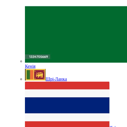
Кенія
Шрі-Ланка