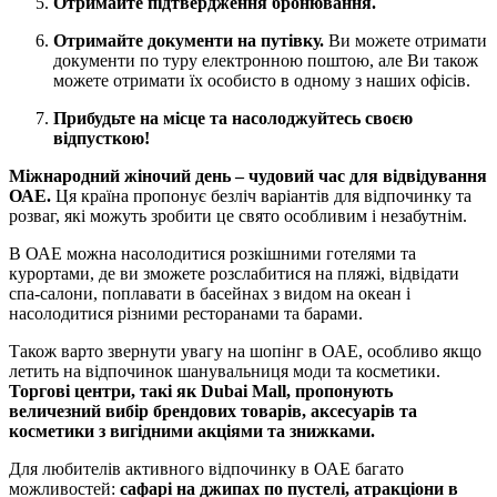
Отримайте підтвердження бронювання.
Отримайте документи на путівку.
Ви можете отримати
документи по туру електронною поштою, але Ви також
можете отримати їх особисто в одному з наших офісів.
Прибудьте на місце та насолоджуйтесь своєю
відпусткою!
Міжнародний жіночий день – чудовий час для відвідування
ОАЕ.
Ця країна пропонує безліч варіантів для відпочинку та
розваг, які можуть зробити це свято особливим і незабутнім.
В ОАЕ можна насолодитися розкішними готелями та
курортами, де ви зможете розслабитися на пляжі, відвідати
спа-салони, поплавати в басейнах з видом на океан і
насолодитися різними ресторанами та барами.
Також варто звернути увагу на шопінг в ОАЕ, особливо якщо
летить на відпочинок шанувальниця моди та косметики.
Торгові центри, такі як Dubai Mall, пропонують
величезний вибір брендових товарів, аксесуарів та
косметики з вигідними акціями та знижками.
Для любителів активного відпочинку в ОАЕ багато
можливостей:
сафарі на джипах по пустелі, атракціони в