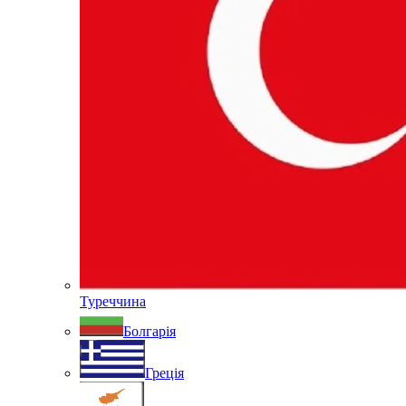
Туреччина
Болгарія
Греція