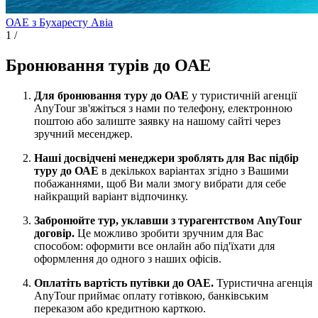
ОАЕ з Бухаресту
Авіа
1
/
Бронювання турів до ОАЕ
Для бронювання туру до ОАЕ
у туристичній агенції
AnyTour зв'яжіться з нами по телефону, електронною
поштою або залиште заявку на нашому сайті через
зручний месенджер.
Наші досвідчені менеджери зроблять для Вас підбір
туру до ОАЕ
в декількох варіантах згідно з Вашими
побажаннями, щоб Ви мали змогу вибрати для себе
найкращий варіант відпочинку.
Забронюйте тур, уклавши з турагентством AnyTour
договір.
Це можливо зробити зручним для Вас
способом: оформити все онлайн або під'їхати для
оформлення до одного з наших офісів.
Оплатіть вартість путівки до ОАЕ.
Туристична агенція
AnyTour приймає оплату готівкою, банківським
переказом або кредитною карткою.