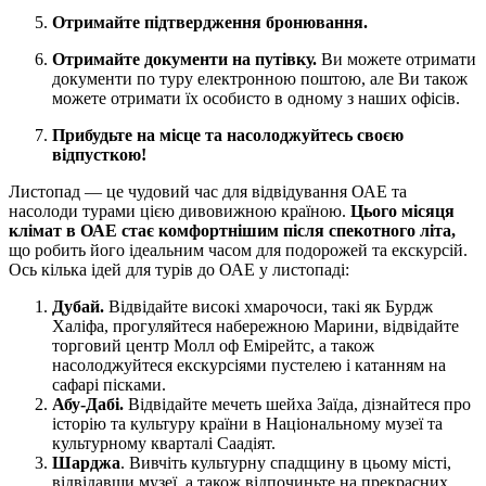
Отримайте підтвердження бронювання.
Отримайте документи на путівку.
Ви можете отримати
документи по туру електронною поштою, але Ви також
можете отримати їх особисто в одному з наших офісів.
Прибудьте на місце та насолоджуйтесь своєю
відпусткою!
Листопад — це чудовий час для відвідування ОАЕ та
насолоди турами цією дивовижною країною.
Цього місяця
клімат в ОАЕ стає комфортнішим після спекотного літа,
що робить його ідеальним часом для подорожей та екскурсій.
Ось кілька ідей для турів до ОАЕ у листопаді:
Дубай.
Відвідайте високі хмарочоси, такі як Бурдж
Халіфа, прогуляйтеся набережною Марини, відвідайте
торговий центр Молл оф Емірейтс, а також
насолоджуйтеся екскурсіями пустелею і катанням на
сафарі пісками.
Абу-Дабі.
Відвідайте мечеть шейха Заїда, дізнайтеся про
історію та культуру країни в Національному музеї та
культурному кварталі Саадіят.
Шарджа
. Вивчіть культурну спадщину в цьому місті,
відвідавши музеї, а також відпочиньте на прекрасних