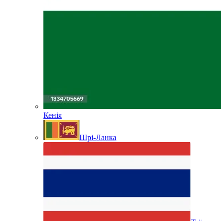
Кенія
Шрі-Ланка