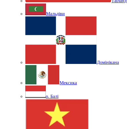
Таїланд
Мальдіви
Домінікана
Мексика
о. Балі