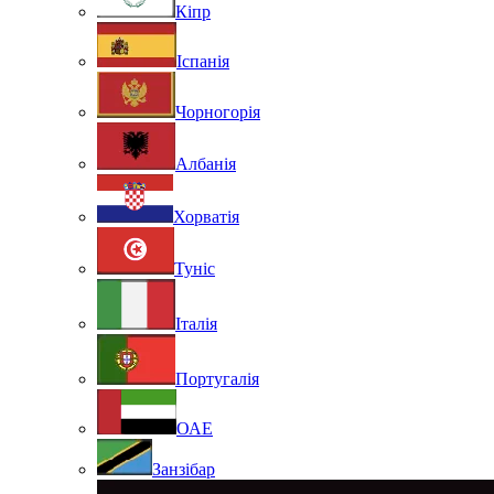
Кіпр
Іспанія
Чорногорія
Албанія
Хорватія
Туніс
Італія
Португалія
ОАЕ
Занзібар