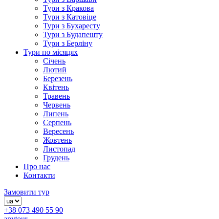
Тури з Кракова
Тури з Катовіце
Тури з Бухаресту
Тури з Будапешту
Тури з Берліну
Тури по місяцях
Січень
Лютий
Березень
Квітень
Травень
Червень
Липень
Серпень
Вересень
Жовтень
Листопад
Грудень
Про нас
Контакти
Замовити тур
+38 073 490 55 90
anytour