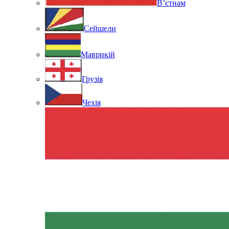
В’єтнам
Сейшели
Маврикій
Грузія
Чехія