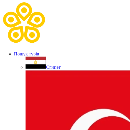
Пошук турів
Єгипет