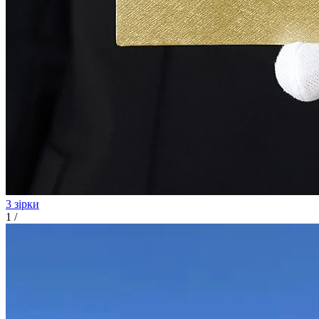
3 зірки
1
/