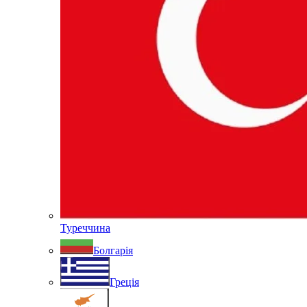
Туреччина
Болгарія
Греція