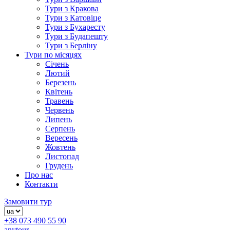
Тури з Кракова
Тури з Катовіце
Тури з Бухаресту
Тури з Будапешту
Тури з Берліну
Тури по місяцях
Січень
Лютий
Березень
Квітень
Травень
Червень
Липень
Серпень
Вересень
Жовтень
Листопад
Грудень
Про нас
Контакти
Замовити тур
+38 073 490 55 90
anytour