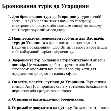
Бронювання турів до Угорщини
Для бронювання туру до Угорщини
у туристичній
агенції AnyTour зв'яжіться з нами по телефону,
електронною поштою або залиште заявку на нашому
сайті через зручний месенджер.
Наші досвідчені менеджери зроблять для Вас підбір
туру до Угорщини
в декількох варіантах згідно з
Вашими побажаннями, щоб Ви мали змогу вибрати для
себе найкращий варіант відпочинку.
Забронюйте тур, уклавши з турагентством AnyTour
договір.
Це можливо зробити зручним для Вас
способом: оформити все онлайн або під'їхати для
оформлення до одного з наших офісів.
Оплатіть вартість путівки до Угорщини.
Туристична
агенція AnyTour приймає оплату готівкою, банківським
переказом або кредитною карткою.
Отримайте підтвердження бронювання.
Отримайте документи на путівку.
Ви можете отримати