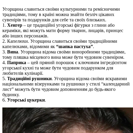
Угорщина славиться своїми культурними та ремісничими
традиціями, тому в країні можна знайти безліч цікавих
сувенірів та подарунків для себе та своїх близьких.
1.
Хенгер
– це традиційні угорські фігурки з глини або
кераміки, які можуть мати форму тварин, лицарів, принцес
або інших персонажів.
2. Капелюхи. Угорщина славиться своїми традиційними
капелюхами, відомими як
“шапка пастуха”
.
3.
Вина
. Угорщина відома своїми виноробними традиціями,
тому пляшка місцевого вина може бути чудовим сувеніром.
4.
Паприка
– цей пряний порошок є ключовим інгредієнтом
угорської кухні та може бути чудовим подарунком для
любителів кулінарії.
5.
Традиційні рушники
. Угорщина відома своїми яскравими
національними візерунками та рушники у стилі “календарний
лист” можуть бути чудовим доповненням до будь-якого
будинку.
6.
Угорські цукерки
.