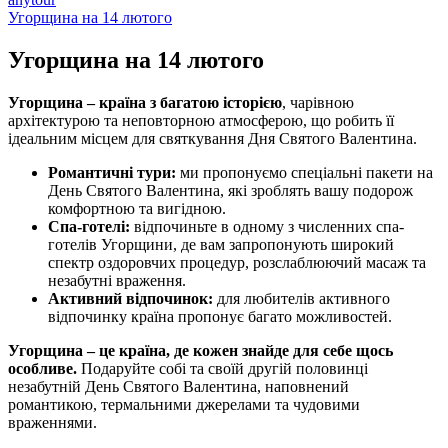
Угорщина на 14 лютого
Угорщина на
14 лютого
Угорщина – країна з багатою історією
, чарівною
архітектурою та неповторною атмосферою, що робить її
ідеальним місцем для святкування Дня Святого Валентина.
Романтичні тури:
ми пропонуємо спеціальні пакети на
День Святого Валентина, які зроблять вашу подорож
комфортною та вигідною.
Спа-готелі:
відпочиньте в одному з численних спа-
готелів Угорщини, де вам запропонують широкий
спектр оздоровчих процедур, розслаблюючий масаж та
незабутні враження.
Активний відпочинок:
для любителів активного
відпочинку країна пропонує багато можливостей.
Угорщина – це країна, де кожен знайде для себе щось
особливе.
Подаруйте собі та своїй другій половинці
незабутній День Святого Валентина, наповнений
романтикою, термальними джерелами та чудовими
враженнями.