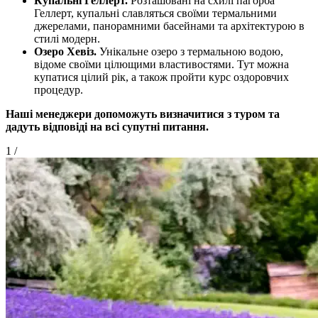
Купальні Геллерт.
Розташовані на схилі пагорба
Геллерт, купальні славляться своїми термальними
джерелами, панорамними басейнами та архітектурою в
стилі модерн.
Озеро Хевіз.
Унікальне озеро з термальною водою,
відоме своїми цілющими властивостями. Тут можна
купатися цілий рік, а також пройти курс оздоровчих
процедур.
Наші менеджери допоможуть визначитися з туром та
дадуть відповіді на всі супутні
питання.
1
/