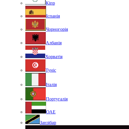
Кіпр
Іспанія
Чорногорія
Албанія
Хорватія
Туніс
Італія
Португалія
ОАЕ
Занзібар