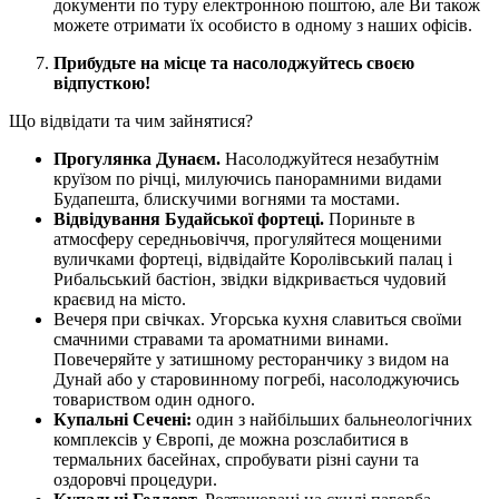
документи по туру електронною поштою, але Ви також
можете отримати їх особисто в одному з наших офісів.
Прибудьте на місце та насолоджуйтесь своєю
відпусткою!
Що відвідати та чим зайнятися?
Прогулянка Дунаєм.
Насолоджуйтеся незабутнім
круїзом по річці, милуючись панорамними видами
Будапешта, блискучими вогнями та мостами.
Відвідування Будайської фортеці.
Пориньте в
атмосферу середньовіччя, прогуляйтеся мощеними
вуличками фортеці, відвідайте Королівський палац і
Рибальський бастіон, звідки відкривається чудовий
краєвид на місто.
Вечеря при свічках. Угорська кухня славиться своїми
смачними стравами та ароматними винами.
Повечеряйте у затишному ресторанчику з видом на
Дунай або у старовинному погребі, насолоджуючись
товариством один одного.
Купальні Сечені:
один з найбільших бальнеологічних
комплексів у Європі, де можна розслабитися в
термальних басейнах, спробувати різні сауни та
оздоровчі процедури.