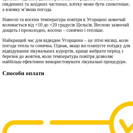
південних та західних частинах, влітку може бути спекотніше,
а взимку м’якша погода.
Навесні та восени температура повітря в Угорщині зазвичай
коливається від +10 до +20 градусів Цельсія. Весною зазвичай
дощить і прохолодно, восени – сонячно і тепліше.
Найкращий час для відвідин Угорщини – це літні місяці, коли
погода тепла та сонячна. Однак, якщо ви плануєте поїздку для
відвідування лікувальних курортів, краще вибрати період з
березня до жовтня, коли температура повітря дозволяє
найбільш ефективно використовувати лікувальні процедури.
Способи оплати