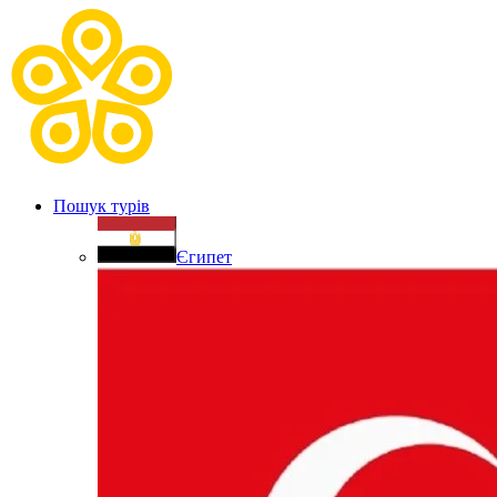
Пошук турів
Єгипет