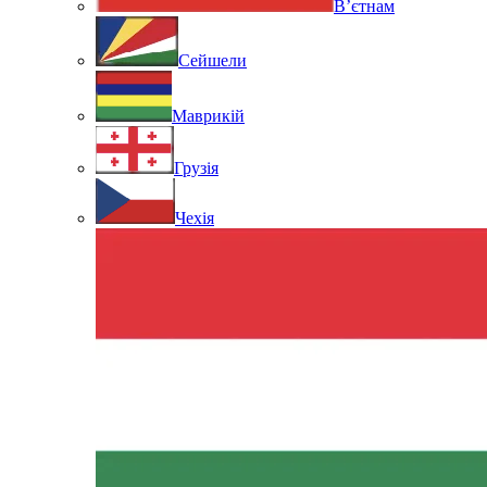
В’єтнам
Сейшели
Маврикій
Грузія
Чехія