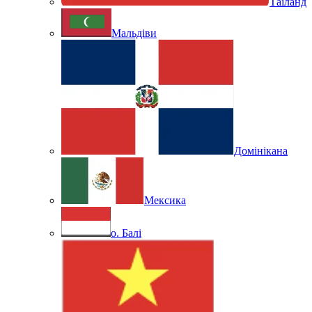
Таїланд
Мальдіви
Домінікана
Мексика
о. Балі