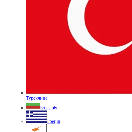
Туреччина
Болгарія
Греція