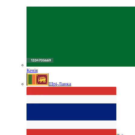
Кенія
Шрі-Ланка