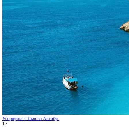
Угорщина зі Львова
Автобус
1
/