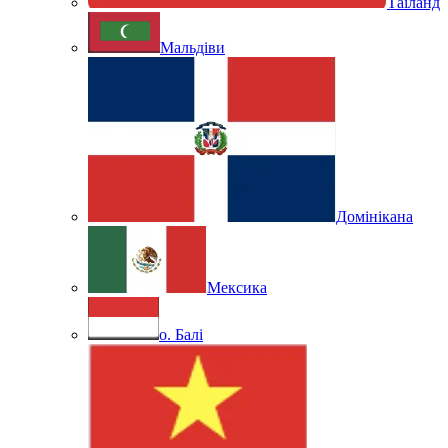
Таїланд
Мальдіви
Домінікана
Мексика
о. Балі