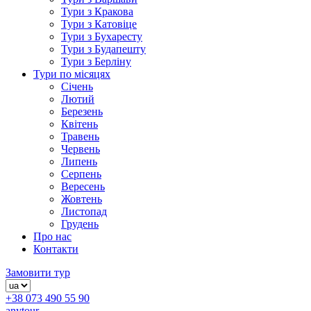
Тури з Кракова
Тури з Катовіце
Тури з Бухаресту
Тури з Будапешту
Тури з Берліну
Тури по місяцях
Січень
Лютий
Березень
Квітень
Травень
Червень
Липень
Серпень
Вересень
Жовтень
Листопад
Грудень
Про нас
Контакти
Замовити тур
+38 073 490 55 90
anytour