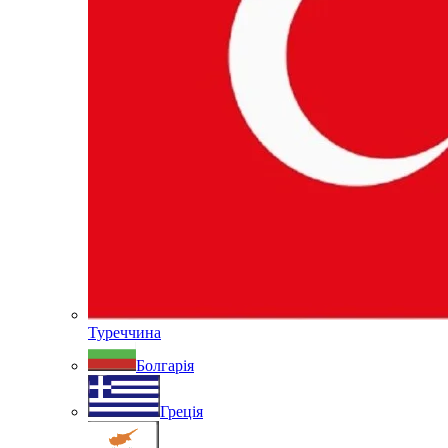
Туреччина
Болгарія
Греція