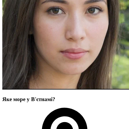
Яке море у В'єтнамі?