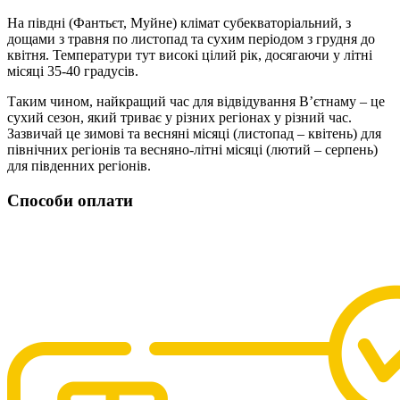
На півдні (Фантьєт, Муйне) клімат субекваторіальний, з
дощами з травня по листопад та сухим періодом з грудня до
квітня. Температури тут високі цілий рік, досягаючи у літні
місяці 35-40 градусів.
Таким чином, найкращий час для відвідування В’єтнаму – це
сухий сезон, який триває у різних регіонах у різний час.
Зазвичай це зимові та весняні місяці (листопад – квітень) для
північних регіонів та весняно-літні місяці (лютий – серпень)
для південних регіонів.
Способи оплати