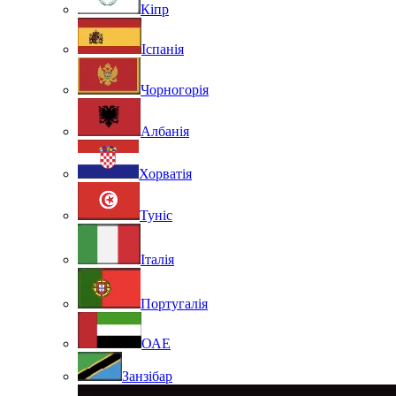
Кіпр
Іспанія
Чорногорія
Албанія
Хорватія
Туніс
Італія
Португалія
ОАЕ
Занзібар