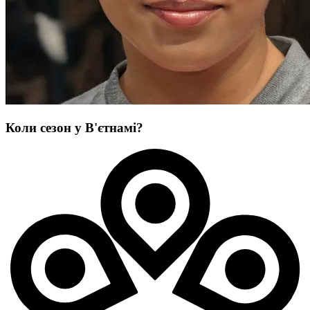
Коли сезон у В'єтнамі?