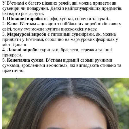
У В’єтнамі є багато цікавих речей, які можна привезти як
сувеніри чи подарунки. Деякі з найпопулярніших предметів,
які варто розглянути:
1.
Шовкові вироби
: шарфи, хустки, сорочки та сукні.
2.
Кава
. В’єтнам – це один з найбільших виробників кави у
світі, тому тут можна купити високоякісну каву.
3.
Мармурові вироби
є типовими сувенірами, які можна
придбати у В’єтнамі, особливо на мармурових фабриках у
місті Дананг.
4.
Лакові вироби
: скриньки, браслети, сережки та інші
прикраси.
5.
Конопляна сумка
. В’єтнам відомий своїми ручними
сумками, зробленими з конопель, які виглядають стильно та
практично.