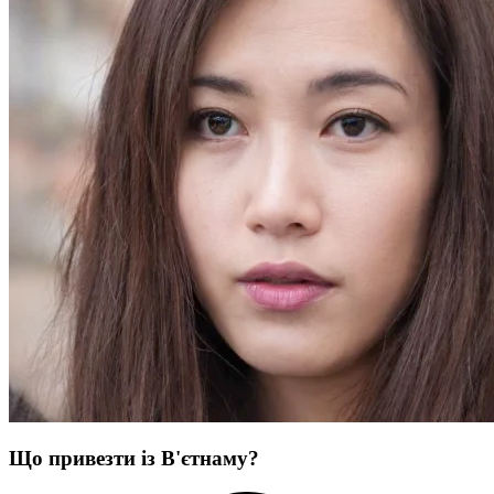
Що привезти із В'єтнаму?