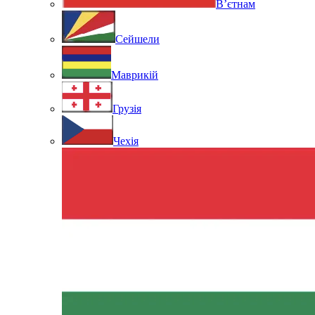
В’єтнам
Сейшели
Маврикій
Грузія
Чехія