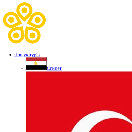
Пошук турів
Єгипет