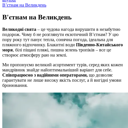
В’єтнам на Великдень
В'єтнам на
Великдень
Великодні свята
– це чудова нагода вирушити в незабутню
подорож. Чому б не розглянути екзотичний В’єтнам? У цю
пору року тут панує тепла, сонячна погода, ідеальна для
пляжного відпочинку. Блакитні води
Південно-Китайського
моря
, білі піщані пляжі, пишна зелень тропіків – все це
створює атмосферу раю на землі.
Ми пропонуємо великий асортимент турів, серед яких кожен
мандрівник знайде найоптимальніший варіант для себе.
Співпрацюємо з надійними операторами,
що дозволяє
гарантувати не лише високу якість послуг, а й вигідні умови
бронювання.