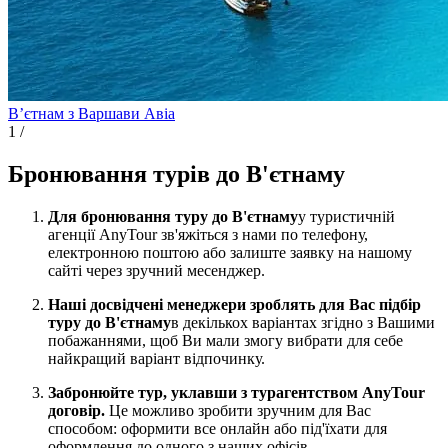
Вʼєтнам з Варшави
Авіа
1
/
Бронювання турів до В'єтнаму
Для бронювання туру до В'єтнаму
у туристичній
агенції AnyTour зв'яжіться з нами по телефону,
електронною поштою або залиште заявку на нашому
сайті через зручний месенджер.
Наші досвідчені менеджери зроблять для Вас підбір
туру до В'єтнаму
в декількох варіантах згідно з Вашими
побажаннями, щоб Ви мали змогу вибрати для себе
найкращий варіант відпочинку.
Забронюйте тур, уклавши з турагентством AnyTour
договір.
Це можливо зробити зручним для Вас
способом: оформити все онлайн або під'їхати для
оформлення до одного з наших офісів.