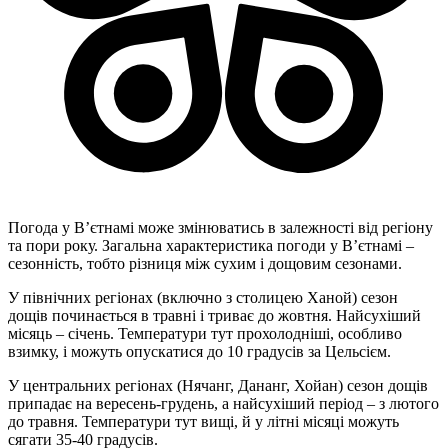
Погода у В’єтнамі може змінюватись в залежності від регіону
та пори року. Загальна характеристика погоди у В’єтнамі –
сезонність, тобто різниця між сухим і дощовим сезонами.
У північних регіонах (включно з столицею Ханой) сезон
дощів починається в травні і триває до жовтня. Найсухіший
місяць – січень. Температури тут прохолодніші, особливо
взимку, і можуть опускатися до 10 градусів за Цельсієм.
У центральних регіонах (Нячанг, Дананг, Хойан) сезон дощів
припадає на вересень-грудень, а найсухіший період – з лютого
до травня. Температури тут вищі, й у літні місяці можуть
сягати 35-40 градусів.