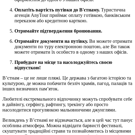
Оплатіть вартість путівки до В'єтнаму.
Туристична
агенція AnyTour приймає оплату готівкою, банківським
переказом або кредитною карткою.
Отримайте підтвердження бронювання.
Отримайте документи на путівку.
Ви можете отримати
документи по туру електронною поштою, але Ви також
можете отримати їх особисто в одному з наших офісів.
Прибудьте на місце та насолоджуйтесь своєю
відпусткою!
В’єтнам – це не лише пляжі. Це держава з багатою історією та
культурою, де можна побачити безліч храмів, пагод, палаців та
інших визначних пам’яток.
Любителі екстремального відпочинку можуть спробувати себе
в дайвінгу, серфінгу, рафтингу, трекінгу або просто
насолодитися прогулянкою мальовничими джунглями.
Великдень у В’єтнамі не відзначається, але в цей час тут панує
особлива атмосфера. Можна відвідати барвисті фестивалі,
скуштувати традиційні страви та познайомитись із місцевими