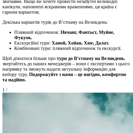
звичаями. Якщо ви хочете провести незабутні великодні
канікули, наповнені яскравими враженнями, ця країна є
гарним варіантом.
Декілька варіантів турів до В’єтнаму на Великдень:
Пляжний відпочинок:
Нячанг, Фантьєт, Муйне,
Фукуок.
Екскурсійні тури:
Ханой, Хойан, Хюе, Далат.
Комбіновані тури: пляжний відпочинок та екскурсії.
Щоб дізнатися більше про
тури до В’єтнаму на Великдень
,
звертайтесь до наших менеджерів – вони є експертами з цього
напрямку та зможуть надати актуальну інформацію для
вибору туру.
Подорожуйте з нами – це вигідно, комфортно
та надійно.
1
/