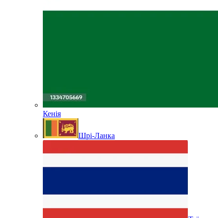
Кенія
Шрі-Ланка