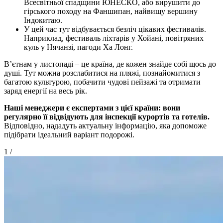
Всесвітньої спадщини ЮНЕСКО, або вирушити до
гірського походу на Фаншипан, найвищу вершину
Індокитаю.
У цей час тут відбувається безліч цікавих фестивалів.
Наприклад, фестиваль ліхтарів у Хойані, повітряних
куль у Нячанзі, пагоди Ха Лонг.
В’єтнам у листопаді – це країна, де кожен знайде собі щось до
душі. Тут можна розслабитися на пляжі, познайомитися з
багатою культурою, побачити чудові пейзажі та отримати
заряд енергії на весь рік.
Наші менеджери є експертами з цієї країни: вони
регулярно її відвідують для інспекції курортів та готелів.
Відповідно, нададуть актуальну інформацію, яка допоможе
підібрати ідеальний варіант подорожі.
1
/