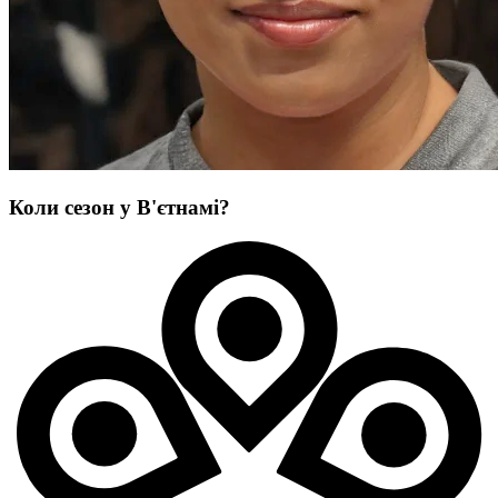
Коли сезон у В'єтнамі?