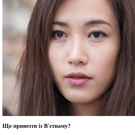
Що привезти із В'єтнаму?