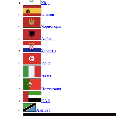
Кіпр
Іспанія
Чорногорія
Албанія
Хорватія
Туніс
Італія
Португалія
ОАЕ
Занзібар