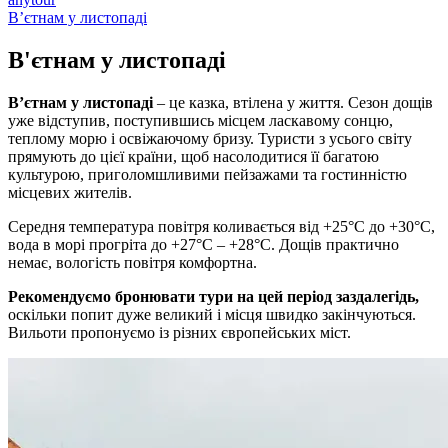
В’єтнам у листопаді
В'єтнам у
листопаді
В’єтнам у листопаді
– це казка, втілена у життя. Сезон дощів
уже відступив, поступившись місцем ласкавому сонцю,
теплому морю і освіжаючому бризу. Туристи з усього світу
прямують до цієї країни, щоб насолодитися її багатою
культурою, приголомшливими пейзажами та гостинністю
місцевих жителів.
Середня температура повітря коливається від +25°C до +30°C,
вода в морі прогріта до +27°C – +28°C. Дощів практично
немає, вологість повітря комфортна.
Рекомендуємо бронювати тури на цей період заздалегідь,
оскільки попит дуже великий і місця швидко закінчуються.
Вильоти пропонуємо із різних європейських міст.