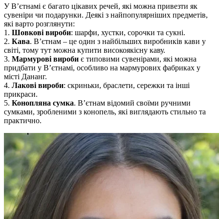
У В’єтнамі є багато цікавих речей, які можна привезти як
сувеніри чи подарунки. Деякі з найпопулярніших предметів,
які варто розглянути:
1.
Шовкові вироби
: шарфи, хустки, сорочки та сукні.
2.
Кава
. В’єтнам – це один з найбільших виробників кави у
світі, тому тут можна купити високоякісну каву.
3.
Мармурові вироби
є типовими сувенірами, які можна
придбати у В’єтнамі, особливо на мармурових фабриках у
місті Дананг.
4.
Лакові вироби
: скриньки, браслети, сережки та інші
прикраси.
5.
Конопляна сумка
. В’єтнам відомий своїми ручними
сумками, зробленими з конопель, які виглядають стильно та
практично.