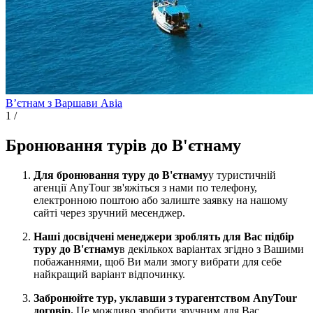
Вʼєтнам з Варшави
Авіа
1
/
Бронювання турів до В'єтнаму
Для бронювання туру до В'єтнаму
у туристичній
агенції AnyTour зв'яжіться з нами по телефону,
електронною поштою або залиште заявку на нашому
сайті через зручний месенджер.
Наші досвідчені менеджери зроблять для Вас підбір
туру до В'єтнаму
в декількох варіантах згідно з Вашими
побажаннями, щоб Ви мали змогу вибрати для себе
найкращий варіант відпочинку.
Забронюйте тур, уклавши з турагентством AnyTour
договір.
Це можливо зробити зручним для Вас