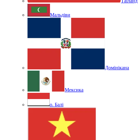
Таїланд
Мальдіви
Домінікана
Мексика
о. Балі