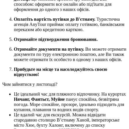
способом: оформити все онлайн або під'їхати для
оформлення до одного з наших офісів.
Оплатіть вартість путівки до В'єтнаму.
Туристична
агенція AnyTour приймає оплату готівкою, банківським
переказом або кредитною карткою.
Отримайте підтвердження бронювання.
Отримайте документи на путівку.
Ви можете отримати
документи по туру електронною поштою, але Ви також
можете отримати їх особисто в одному з наших офісів.
Прибудьте на місце та насолоджуйтесь своєю
відпусткою!
Чим зайнятися у листопаді?
Це ідеальний час для пляжного відпочинку. На курортах
Нячанг, Фантьєт, Муйне
панує спокійна, безвітряна
погода. Море спокійне, прозоре, ідеально підходить для
купання, плавання та водних видів спорту.
Це вдалий час для екскурсій. Можна відвідати
стародавню столицю В’єтнаму Ханой, імператорське
місто Хюе, бухту Халонг, включену до списку