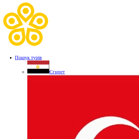
Пошук турів
Єгипет