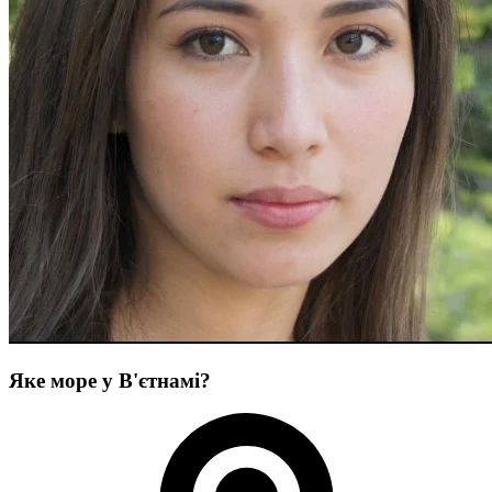
Яке море у В'єтнамі?