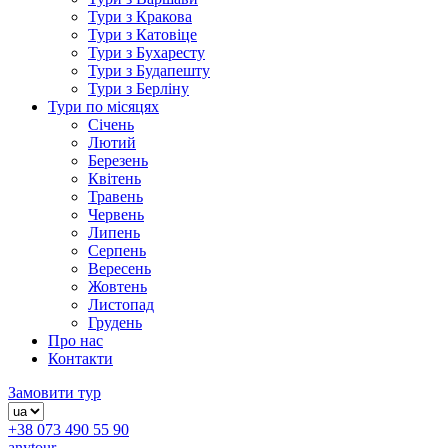
Тури з Кракова
Тури з Катовіце
Тури з Бухаресту
Тури з Будапешту
Тури з Берліну
Тури по місяцях
Січень
Лютий
Березень
Квітень
Травень
Червень
Липень
Серпень
Вересень
Жовтень
Листопад
Грудень
Про нас
Контакти
Замовити тур
+38 073 490 55 90
anytour