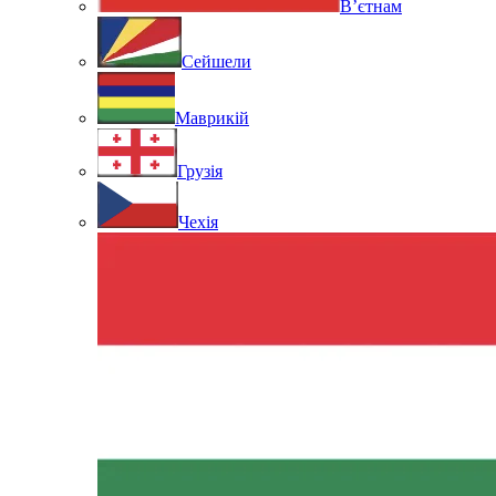
В’єтнам
Сейшели
Маврикій
Грузія
Чехія