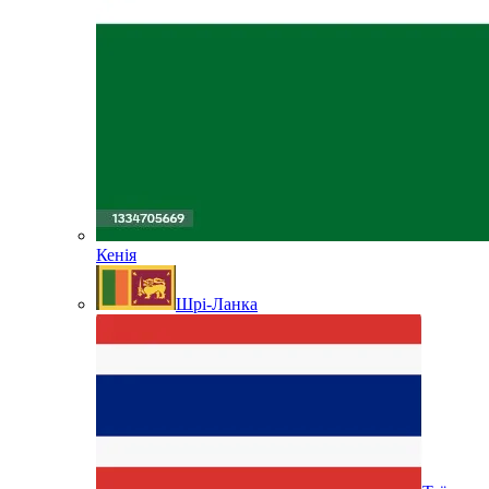
Кенія
Шрі-Ланка