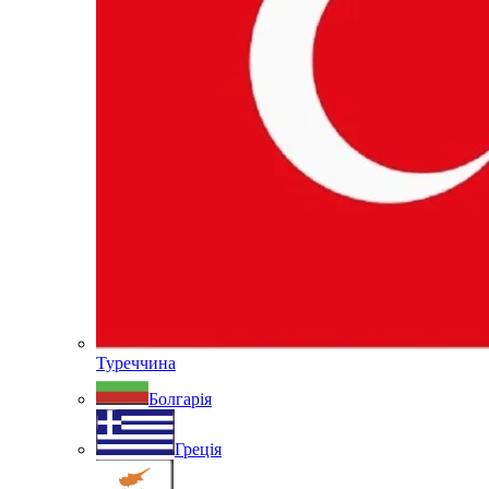
Туреччина
Болгарія
Греція