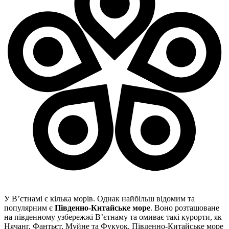
У В’єтнамі є кілька морів. Однак найбільш відомим та
популярним є
Південно-Китайське море
. Воно розташоване
на південному узбережжі В’єтнаму та омиває такі курорти, як
Нячанг, Фантьєт, Муйне та Фукуок. Південно-Китайське море