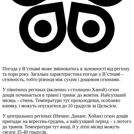
Погода у В’єтнамі може змінюватись в залежності від регіону
та пори року. Загальна характеристика погоди у В’єтнамі –
сезонність, тобто різниця між сухим і дощовим сезонами.
У північних регіонах (включно з столицею Ханой) сезон
дощів починається в травні і триває до жовтня. Найсухіший
місяць – січень. Температури тут прохолодніші, особливо
взимку, і можуть опускатися до 10 градусів за Цельсієм.
У центральних регіонах (Нячанг, Дананг, Хойан) сезон дощів
припадає на вересень-грудень, а найсухіший період – з лютого
до травня. Температури тут вищі, й у літні місяці можуть
сягати 35-40 градусів.