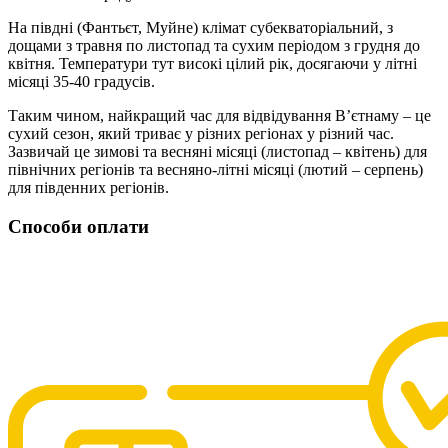
На півдні (Фантьєт, Муйне) клімат субекваторіальний, з
дощами з травня по листопад та сухим періодом з грудня до
квітня. Температури тут високі цілий рік, досягаючи у літні
місяці 35-40 градусів.
Таким чином, найкращий час для відвідування В’єтнаму – це
сухий сезон, який триває у різних регіонах у різний час.
Зазвичай це зимові та весняні місяці (листопад – квітень) для
північних регіонів та весняно-літні місяці (лютий – серпень)
для південних регіонів.
Способи оплати