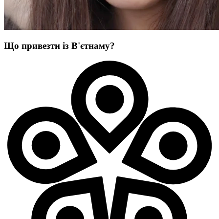
Що привезти із В'єтнаму?