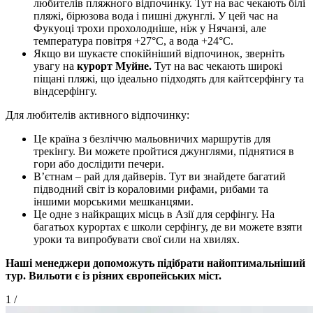
любителів пляжного відпочинку. Тут на вас чекають білі
пляжі, бірюзова вода і пишні джунглі. У цей час на
Фукуоці трохи прохолодніше, ніж у Нячанзі, але
температура повітря +27°C, а вода +24°C.
Якщо ви шукаєте спокійніший відпочинок, зверніть
увагу на
курорт Муйне.
Тут на вас чекають широкі
піщані пляжі, що ідеально підходять для кайтсерфінгу та
віндсерфінгу.
Для любителів активного відпочинку:
Це країна з безліччю мальовничих маршрутів для
трекінгу. Ви можете пройтися джунглями, піднятися в
гори або дослідити печери.
В’єтнам – рай для дайверів. Тут ви знайдете багатий
підводний світ із кораловими рифами, рибами та
іншими морськими мешканцями.
Це одне з найкращих місць в Азії для серфінгу. На
багатьох курортах є школи серфінгу, де ви можете взяти
уроки та випробувати свої сили на хвилях.
Наші менеджери допоможуть підібрати найоптимальніший
тур. Вильоти є із різних європейських міст.
1
/