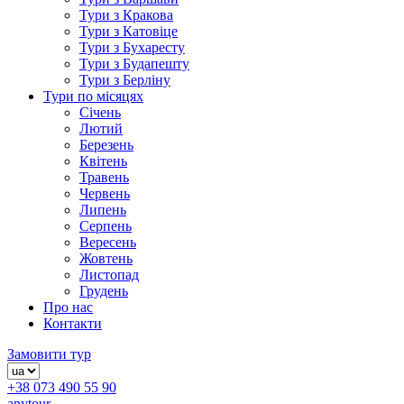
Тури з Кракова
Тури з Катовіце
Тури з Бухаресту
Тури з Будапешту
Тури з Берліну
Тури по місяцях
Січень
Лютий
Березень
Квітень
Травень
Червень
Липень
Серпень
Вересень
Жовтень
Листопад
Грудень
Про нас
Контакти
Замовити тур
+38 073 490 55 90
anytour