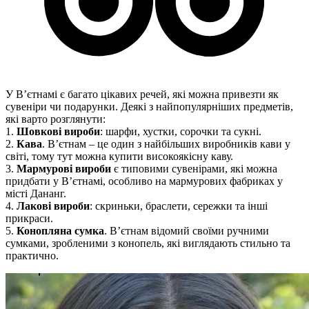
У В’єтнамі є багато цікавих речей, які можна привезти як
сувеніри чи подарунки. Деякі з найпопулярніших предметів,
які варто розглянути:
1.
Шовкові вироби
: шарфи, хустки, сорочки та сукні.
2.
Кава
. В’єтнам – це один з найбільших виробників кави у
світі, тому тут можна купити високоякісну каву.
3.
Мармурові вироби
є типовими сувенірами, які можна
придбати у В’єтнамі, особливо на мармурових фабриках у
місті Дананг.
4.
Лакові вироби
: скриньки, браслети, сережки та інші
прикраси.
5.
Конопляна сумка
. В’єтнам відомий своїми ручними
сумками, зробленими з конопель, які виглядають стильно та
практично.