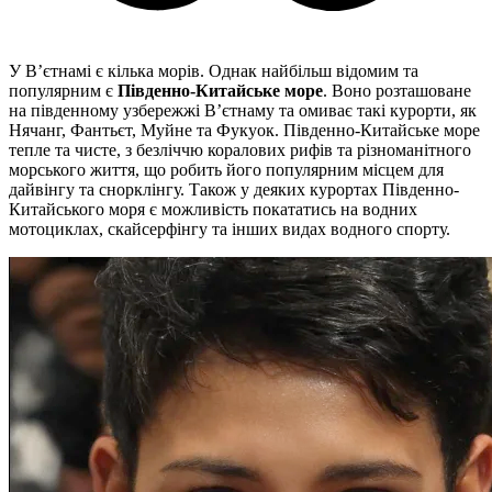
У В’єтнамі є кілька морів. Однак найбільш відомим та
популярним є
Південно-Китайське море
. Воно розташоване
на південному узбережжі В’єтнаму та омиває такі курорти, як
Нячанг, Фантьєт, Муйне та Фукуок. Південно-Китайське море
тепле та чисте, з безліччю коралових рифів та різноманітного
морського життя, що робить його популярним місцем для
дайвінгу та снорклінгу. Також у деяких курортах Південно-
Китайського моря є можливість покататись на водних
мотоциклах, скайсерфінгу та інших видах водного спорту.