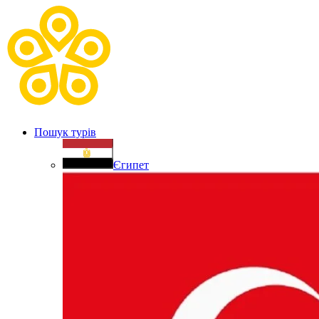
Пошук турів
Єгипет