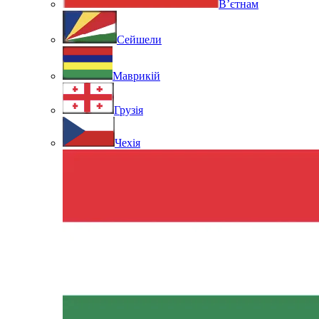
В’єтнам
Сейшели
Маврикій
Грузія
Чехія