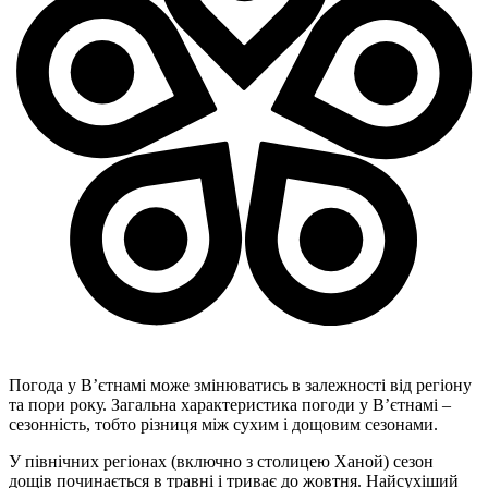
Погода у В’єтнамі може змінюватись в залежності від регіону
та пори року. Загальна характеристика погоди у В’єтнамі –
сезонність, тобто різниця між сухим і дощовим сезонами.
У північних регіонах (включно з столицею Ханой) сезон
дощів починається в травні і триває до жовтня. Найсухіший