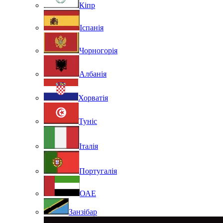
Кіпр
Іспанія
Чорногорія
Албанія
Хорватія
Туніс
Італія
Португалія
ОАЕ
Занзібар