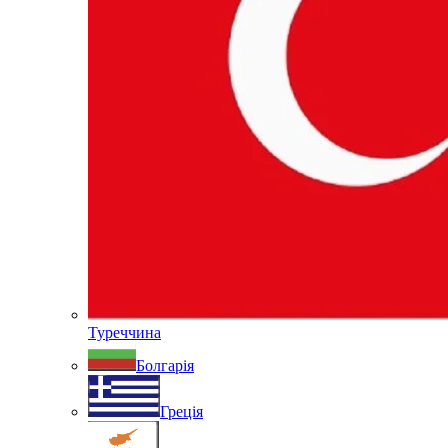
Туреччина
Болгарія
Греція