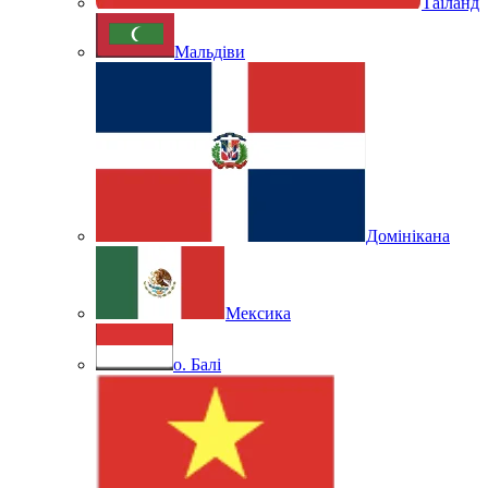
Таїланд
Мальдіви
Домінікана
Мексика
о. Балі