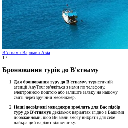
Вʼєтнам з Варшави
Авіа
1
/
Бронювання турів до В'єтнаму
Для бронювання туру до В'єтнаму
у туристичній
агенції AnyTour зв'яжіться з нами по телефону,
електронною поштою або залиште заявку на нашому
сайті через зручний месенджер.
Наші досвідчені менеджери зроблять для Вас підбір
туру до В'єтнаму
в декількох варіантах згідно з Вашими
побажаннями, щоб Ви мали змогу вибрати для себе
найкращий варіант відпочинку.