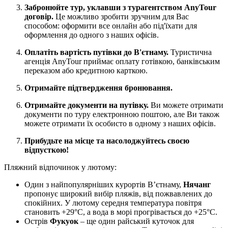
Забронюйте тур, уклавши з турагентством AnyTour
договір.
Це можливо зробити зручним для Вас
способом: оформити все онлайн або під'їхати для
оформлення до одного з наших офісів.
Оплатіть вартість путівки до В'єтнаму.
Туристична
агенція AnyTour приймає оплату готівкою, банківським
переказом або кредитною карткою.
Отримайте підтвердження бронювання.
Отримайте документи на путівку.
Ви можете отримати
документи по туру електронною поштою, але Ви також
можете отримати їх особисто в одному з наших офісів.
Прибудьте на місце та насолоджуйтесь своєю
відпусткою!
Пляжний відпочинок у лютому:
Один з найпопулярніших курортів В’єтнаму,
Нячанг
пропонує широкий вибір пляжів, від пожвавлених до
спокійних. У лютому середня температура повітря
становить +29°C, а вода в морі прогрівається до +25°C.
Острів
Фукуок
– ще один райський куточок для