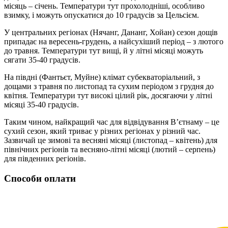
місяць – січень. Температури тут прохолодніші, особливо
взимку, і можуть опускатися до 10 градусів за Цельсієм.
У центральних регіонах (Нячанг, Дананг, Хойан) сезон дощів
припадає на вересень-грудень, а найсухіший період – з лютого
до травня. Температури тут вищі, й у літні місяці можуть
сягати 35-40 градусів.
На півдні (Фантьєт, Муйне) клімат субекваторіальний, з
дощами з травня по листопад та сухим періодом з грудня до
квітня. Температури тут високі цілий рік, досягаючи у літні
місяці 35-40 градусів.
Таким чином, найкращий час для відвідування В’єтнаму – це
сухий сезон, який триває у різних регіонах у різний час.
Зазвичай це зимові та весняні місяці (листопад – квітень) для
північних регіонів та весняно-літні місяці (лютий – серпень)
для південних регіонів.
Способи оплати