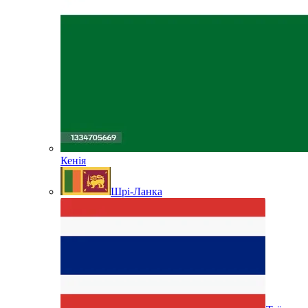
Кенія
Шрі-Ланка