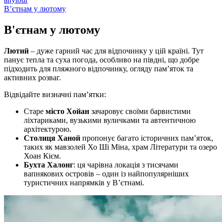
В’єтнам у лютому
В'єтнам у
лютому
Лютий
– дуже гарний час для відпочинку у цій країні. Тут
панує тепла та суха погода, особливо на півдні, що добре
підходить для пляжного відпочинку, огляду пам’яток та
активних розваг.
Відвідайте визначні пам’ятки:
Старе
місто Хойан
зачаровує своїми барвистими
ліхтариками, вузькими вуличками та автентичною
архітектурою.
Столиця Ханой
пропонує багато історичних пам’яток,
таких як мавзолей Хо Ші Міна, храм Літератури та озеро
Хоан Кієм.
Бухта Халонг
: ця чарівна локація з тисячами
вапнякових островів – один із найпопулярніших
туристичних напрямків у В’єтнамі.