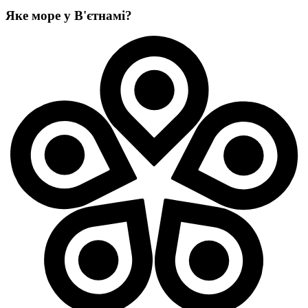
Яке море у В'єтнамі?