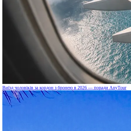
Виїзд чоловіків за кордон з бронею в 2026 — поради AnyTour