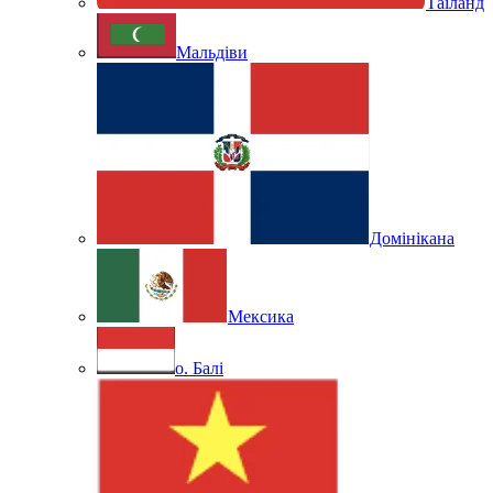
Таїланд
Мальдіви
Домінікана
Мексика
о. Балі