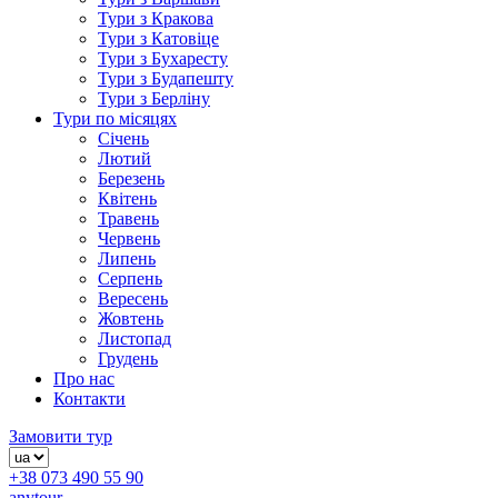
Тури з Кракова
Тури з Катовіце
Тури з Бухаресту
Тури з Будапешту
Тури з Берліну
Тури по місяцях
Січень
Лютий
Березень
Квітень
Травень
Червень
Липень
Серпень
Вересень
Жовтень
Листопад
Грудень
Про нас
Контакти
Замовити тур
+38 073 490 55 90
anytour