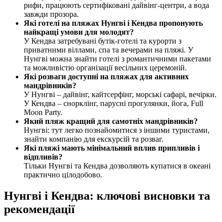
рифи, працюють сертифіковані дайвінг-центри, а вода
завжди прозора.
Які готелі на пляжах Нунгві і Кендва пропонують
найкращі умови для молодят?
У Кендва затребувані бутік-готелі та курорти з
приватними віллами, спа та вечерами на пляжі. У
Нунгві можна знайти готелі з романтичними пакетами
та можливістю організації весільних церемоній.
Які розваги доступні на пляжах для активних
мандрівників?
У Нунгві – дайвінг, кайтсерфінг, морські сафарі, вечірки.
У Кендва – снорклінг, парусні прогулянки, йога, Full
Moon Party.
Який пляж кращий для самотніх мандрівників?
Нунгві: тут легко познайомитися з іншими туристами,
знайти компанію для екскурсій та розваг.
Які пляжі мають мінімальний вплив припливів і
відпливів?
Тільки Нунгві та Кендва дозволяють купатися в океані
практично цілодобово.
Нунгві і Кендва: ключові висновки та
рекомендації