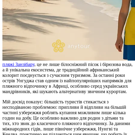
пляжі Занзібару
, це не лише білосніжний пісок і бірюзова вода,
а й унікальна екосистема, де традиційний африканський
колорит поєднується з сучасним туризмом. За останні роки
острів Унгуджа став одним із найпопулярніших напрямків для
пляжного відпочинку в Африці, особливо серед українських
мандрівників, які шукають альтернативу звичним курортам.
Мій досвід показує: більшість туристів стикається з
несподіваною проблемою: припливи й відпливи на більшій
частині узбережжя роблять купання можливим лише кілька
годин на добу. Це особливо важливо для родин з дітьми та
тих, хто звик до класичного пляжного відпочинку. За даними
міжнародних гідів, лише північне узбережжя, Нунгві та
Кендва, практично не піддаються цим явищам, що робить їх