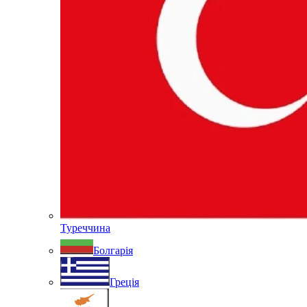
Туреччина
Болгарія
Греція