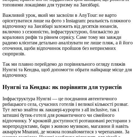
топовими локаціями для туризму на Занзібарі.
Важливий урок, який ми засвоїли в AnyTour: не варто
орієнтуватися лише на фото з Instagram: реальність пляжного
відпочинку на Занзібарі залежить від десятків нюансів,
включно з сезонністю, інфраструктурою, близькістю до
коралових рифів та рівнем сервісу. Саме тому ми завжди
радимо клієнтам детально аналізувати не лише пляж, а й його
оточення, щоби відпочинок пройшов без неприємних
сюрпризів.
Так ми плавно перейдемо до порівняльного огляду пляжів
Нунгві та Кендва, щоб допомогти обрати найкраще місце для
відпочинку.
Нунгві та Кендва: як порівняти для туристів
Інфраструктура Нунгві — це поєднання автентичного
рибацького села, сучасних готелів і великої кількості розваг.
Тут легко знайти як лакшері-курорти з all inclusive, так і
затишні бутик-готелі для романтичного чи сімейного
відпочинку. У кроковій доступності розташовані ресторани з
морепродуктами, бари з живою музикою, магазини й навіть
акваріум Mnarani, де можна познайомитися з черепахами. За