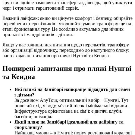
груп вигідніше замовляти трансфер заздалегідь, щоб уникнути
черг і отримати гарантований сервіс.
Важний лайфхак: якщо ви цінуєте комфорт і безпеку, обирайте
перевірених перевізників і уточнюйте умови трансферу ще на
етапі бронювання туру. Це особливо актуально для нічних
прильотів і мандрівників з дітьми.
Якщо у вас залишилися питання щодо перельотів, трансферу
або організації відпочинку, переходимо до наступного блоку:
часто задавані питання про пляжі Нунгві та Кендва.
Поширені запитання про пляжі Нунгві
та Кендва
Які пляжі на Занзібарі найкраще підходять для сімей
з дітьми?
За досвідом AnyTour, оптимальний вибір – Нунгві. Тут
пологий вхід у воду, м’який пісок і мінімальні відливи.
Інфраструктура орієнтована на сім’ї: є дитячі клуби,
басейни, анімація.
Який пляж на Занзібарі ідеальний для дайвінгу та
снорклингу?
Найкращі умови – в Нунгві: поруч розташовані коралові