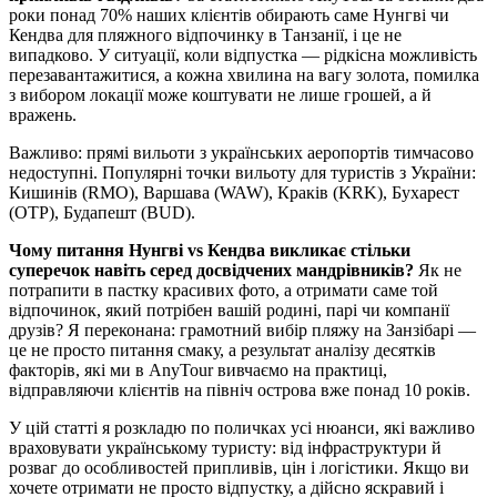
роки понад 70% наших клієнтів обирають саме Нунгві чи
Кендва для пляжного відпочинку в Танзанії, і це не
випадково. У ситуації, коли відпустка — рідкісна можливість
перезавантажитися, а кожна хвилина на вагу золота, помилка
з вибором локації може коштувати не лише грошей, а й
вражень.
Важливо: прямі вильоти з українських аеропортів тимчасово
недоступні. Популярні точки вильоту для туристів з України:
Кишинів (RMO), Варшава (WAW), Краків (KRK), Бухарест
(OTP), Будапешт (BUD).
Чому питання Нунгві vs Кендва викликає стільки
суперечок навіть серед досвідчених мандрівників?
Як не
потрапити в пастку красивих фото, а отримати саме той
відпочинок, який потрібен вашій родині, парі чи компанії
друзів? Я переконана: грамотний вибір пляжу на Занзібарі —
це не просто питання смаку, а результат аналізу десятків
факторів, які ми в AnyTour вивчаємо на практиці,
відправляючи клієнтів на північ острова вже понад 10 років.
У цій статті я розкладю по поличках усі нюанси, які важливо
враховувати українському туристу: від інфраструктури й
розваг до особливостей припливів, цін і логістики. Якщо ви
хочете отримати не просто відпустку, а дійсно яскравий і