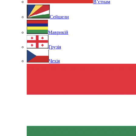
В’єтнам
Сейшели
Маврикій
Грузія
Чехія