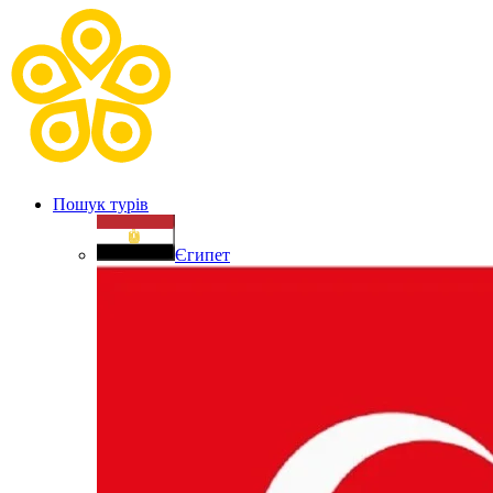
Пошук турів
Єгипет