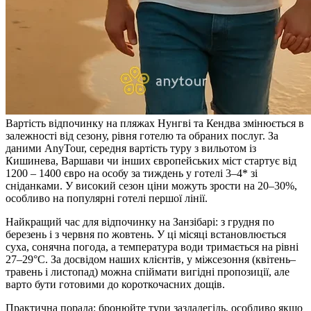
Вартість відпочинку на пляжах Нунгві та Кендва змінюється в
залежності від сезону, рівня готелю та обраних послуг. За
даними AnyTour, середня вартість туру з вильотом із
Кишинева, Варшави чи інших європейських міст стартує від
1200 – 1400 євро на особу за тиждень у готелі 3–4* зі
сніданками. У високий сезон ціни можуть зрости на 20–30%,
особливо на популярні готелі першої лінії.
Найкращий час для відпочинку на Занзібарі: з грудня по
березень і з червня по жовтень. У ці місяці встановлюється
суха, сонячна погода, а температура води тримається на рівні
27–29°C. За досвідом наших клієнтів, у міжсезоння (квітень–
травень і листопад) можна спіймати вигідні пропозиції, але
варто бути готовими до короткочасних дощів.
Практична порада: бронюйте тури заздалегідь, особливо якщо