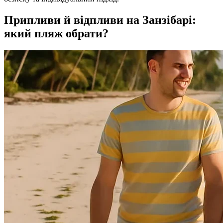
Припливи й відпливи на Занзібарі:
який пляж обрати?