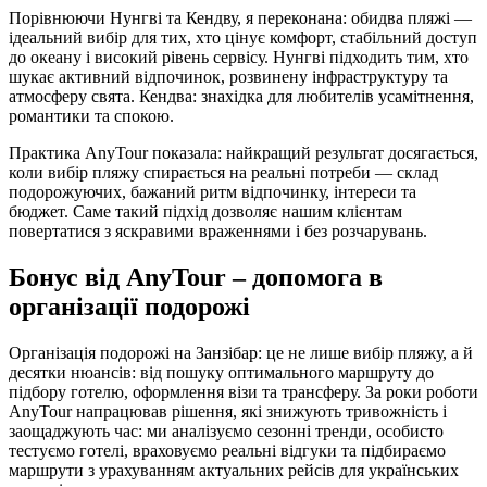
Порівнюючи Нунгві та Кендву, я переконана: обидва пляжі —
ідеальний вибір для тих, хто цінує комфорт, стабільний доступ
до океану і високий рівень сервісу. Нунгві підходить тим, хто
шукає активний відпочинок, розвинену інфраструктуру та
атмосферу свята. Кендва: знахідка для любителів усамітнення,
романтики та спокою.
Практика AnyTour показала: найкращий результат досягається,
коли вибір пляжу спирається на реальні потреби — склад
подорожуючих, бажаний ритм відпочинку, інтереси та
бюджет. Саме такий підхід дозволяє нашим клієнтам
повертатися з яскравими враженнями і без розчарувань.
Бонус від AnyTour – допомога в
організації подорожі
Організація подорожі на Занзібар: це не лише вибір пляжу, а й
десятки нюансів: від пошуку оптимального маршруту до
підбору готелю, оформлення візи та трансферу. За роки роботи
AnyTour напрацював рішення, які знижують тривожність і
заощаджують час: ми аналізуємо сезонні тренди, особисто
тестуємо готелі, враховуємо реальні відгуки та підбираємо
маршрути з урахуванням актуальних рейсів для українських