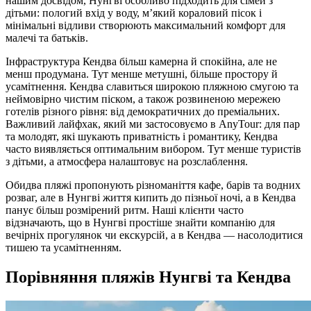
нашим досвідом, Нунгві особливо підходить для сімей з
дітьми: пологий вхід у воду, м’який кораловий пісок і
мінімальні відливи створюють максимальний комфорт для
малечі та батьків.
Інфраструктура Кендва більш камерна й спокійна, але не
менш продумана. Тут менше метушні, більше простору й
усамітнення. Кендва славиться широкою пляжною смугою та
неймовірно чистим піском, а також розвиненою мережею
готелів різного рівня: від демократичних до преміальних.
Важливий лайфхак, який ми застосовуємо в AnyTour: для пар
та молодят, які шукають приватність і романтику, Кендва
часто виявляється оптимальним вибором. Тут менше туристів
з дітьми, а атмосфера налаштовує на розслаблення.
Обидва пляжі пропонують різноманіття кафе, барів та водних
розваг, але в Нунгві життя кипить до пізньої ночі, а в Кендва
панує більш розмірений ритм. Наші клієнти часто
відзначають, що в Нунгві простіше знайти компанію для
вечірніх прогулянок чи екскурсій, а в Кендва — насолодитися
тишею та усамітненням.
Порівняння пляжів Нунгві та Кендва