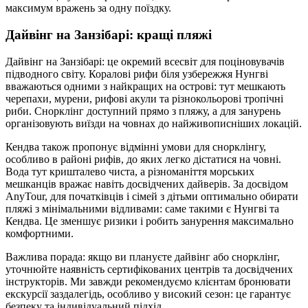
максимум вражень за одну поїздку.
Дайвінг на Занзібарі: кращі пляжі
Дайвінг на Занзібарі: це окремий всесвіт для поціновувачів
підводного світу. Коралові рифи біля узбережжя Нунгві
вважаються одними з найкращих на острові: тут мешкають
черепахи, мурени, рифові акули та різнокольорові тропічні
риби. Снорклінг доступний прямо з пляжу, а для занурень
організовують виїзди на човнах до найживописніших локацій.
Кендва також пропонує відмінні умови для снорклінгу,
особливо в районі рифів, до яких легко дістатися на човні.
Вода тут кришталево чиста, а різноманіття морських
мешканців вражає навіть досвідчених дайверів. За досвідом
AnyTour, для початківців і сімей з дітьми оптимально обирати
пляжі з мінімальними відливами: саме такими є Нунгві та
Кендва. Це зменшує ризики і робить занурення максимально
комфортними.
Важлива порада: якщо ви плануєте дайвінг або снорклінг,
уточнюйте наявність сертифікованих центрів та досвідчених
інструкторів. Ми завжди рекомендуємо клієнтам бронювати
екскурсії заздалегідь, особливо у високий сезон: це гарантує
безпеку та індивідуальний підхід.