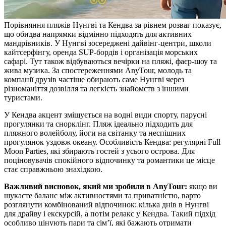
Порівняння пляжів Нунгві та Кендва за рівнем розваг показує,
що обидва напрямки відмінно підходять для активних
мандрівників. У Нунгві зосереджені дайвінг-центри, школи
кайтсерфінгу, оренда SUP-бордів і організація морських
сафарі. Тут також відбуваються вечірки на пляжі, фаєр-шоу та
жива музика. За спостереженнями AnyTour, молодь та
компанії друзів частіше обирають саме Нунгві через
різноманіття дозвілля та легкість знайомств з іншими
туристами.
У Кендва акцент зміщується на водні види спорту, парусні
прогулянки та снорклінг. Пляж ідеально підходить для
пляжного волейболу, йоги на світанку та неспішних
прогулянок уздовж океану. Особливість Кендва: регулярні Full
Moon Parties, які збирають гостей з усього острова. Для
поціновувачів спокійного відпочинку та романтики це місце
стає справжньою знахідкою.
Важливий висновок, який ми зробили в AnyTour:
якщо ви
шукаєте баланс між активностями та приватністю, варто
розглянути комбінований відпочинок: кілька днів в Нунгві
для драйву і екскурсій, а потім релакс у Кендва. Такий підхід
особливо цінують пари та сім’ї, які бажають отримати