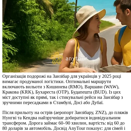
Організація подорожі на Занзібар для українців у 2025 році
вимагає продуманої логістики. Оптимальні маршрути
включають вильоти з Кишинева (RMO), Варшави (WAW),
Кракова (KRK), Бухареста (OTP), Будапешта (BUD). Із цих
міст доступні як прямі, так і стикувальні рейси на Занзібар з
зручними пересадками в Стамбулі, Досі або Дубаї.
Після прильоту на острів (аеропорт Занзібару, ZNZ), до пляжів
Нунгві та Кендва найзручніше добиратися індивідуальним
трансфером. Дорога займає 60–90 хвилин, вартість: від 60 до
80 доларів за автомобіль. Досвід AnyTour показує: для сімей і