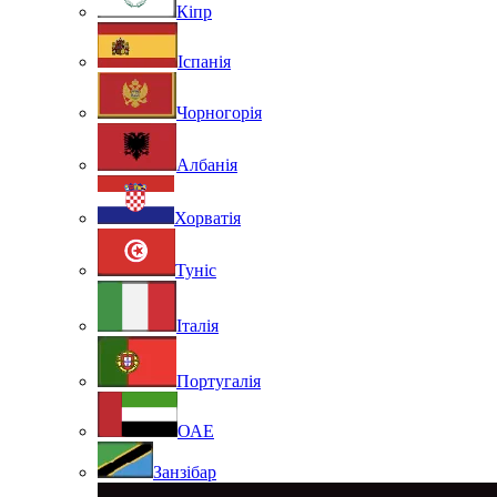
Кіпр
Іспанія
Чорногорія
Албанія
Хорватія
Туніс
Італія
Португалія
ОАЕ
Занзібар