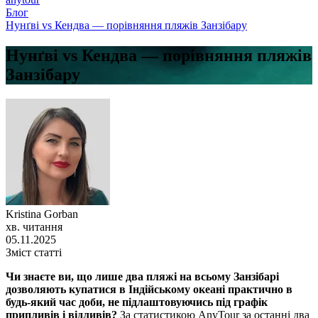
Блог
Нунґві vs Кендва — порівняння пляжів Занзібару
Нунґві vs Кендва — порівняння пляжів
Занзібару
Kristina Gorban
хв. читання
05.11.2025
Зміст статті
Чи знаєте ви, що лише два пляжі на всьому Занзібарі
дозволяють купатися в Індійському океані практично в
будь-який час доби, не підлаштовуючись під графік
припливів і відливів?
За статистикою AnyTour за останні два