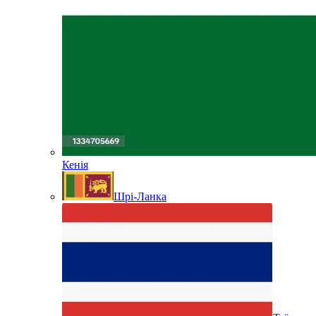
Кенія
Шрі-Ланка