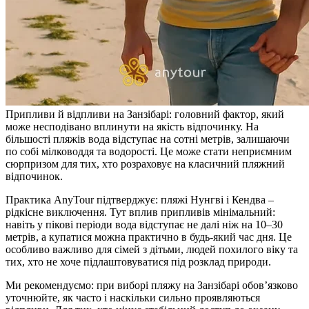
Припливи й відпливи на Занзібарі: головний фактор, який
може несподівано вплинути на якість відпочинку. На
більшості пляжів вода відступає на сотні метрів, залишаючи
по собі мілководдя та водорості. Це може стати неприємним
сюрпризом для тих, хто розраховує на класичний пляжний
відпочинок.
Практика AnyTour підтверджує: пляжі Нунгві і Кендва –
рідкісне виключення. Тут вплив припливів мінімальний:
навіть у пікові періоди вода відступає не далі ніж на 10–30
метрів, а купатися можна практично в будь-який час дня. Це
особливо важливо для сімей з дітьми, людей похилого віку та
тих, хто не хоче підлаштовуватися під розклад природи.
Ми рекомендуємо: при виборі пляжу на Занзібарі обов’язково
уточнюйте, як часто і наскільки сильно проявляються