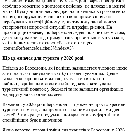
чутливою, тому мандрівникам у 2026 році варто поводитися
особливо коректно в житлових районах, на пляжах і в центрі
міста. Шум у нічний час, недоречна поведінка в громадських
місцях, ігнорування місцевих правил проживання або
перебування в неофіційному туристичному житлі можуть
створювати неприємні ситуації та штрафні ризики. На
практиці це означає, що Барселона дедалі більше стає містом,
де туристу важливо дотримуватися правил так само уважно,
як і в інших великих європейських столицях.
:contentReference[oaicite:3]{index=3}
Що це означає для туриста у 2026 році
Поїздка до Барселони, як і раніше, залишається чудовою ідеєю,
але підхід до планування має бути більш уважним. Краще
заздалегідь бронювати житло, купувати квитки на
найпопулярніші пам’ятки онлайн, одразу враховувати
туристичний податок у бюджеті та не залишати організацію
маршруту на останній момент.
Важливо: у 2026 році Барселона — це вже не просто красиве
туристичне місто, а напрямок із чіткішими правилами для
гостей. Чим краще продумана поїздка, тим комфортнішим і
спокійнішим буде відпочинок.
Якщо коротко, головні зміни для туристів у Барселоні у 2026