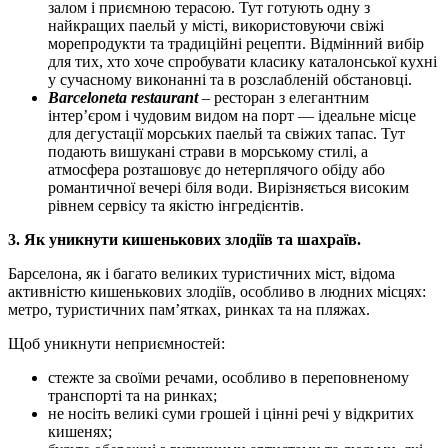
залом і приємною терасою. Тут готують одну з
найкращих паельй у місті, використовуючи свіжі
морепродукти та традиційні рецепти. Відмінний вибір
для тих, хто хоче спробувати класику каталонської кухні
у сучасному виконанні та в розслабленій обстановці.
Barceloneta restaurant
– ресторан з елегантним
інтер’єром і чудовим видом на порт — ідеальне місце
для дегустації морських паельй та свіжих тапас. Тут
подають вишукані страви в морському стилі, а
атмосфера розташовує до нетерплячого обіду або
романтичної вечері біля води. Вирізняється високим
рівнем сервісу та якістю інгредієнтів.
3. Як уникнути кишенькових злодіїв та шахраїв.
Барселона, як і багато великих туристичних міст, відома
активністю кишенькових злодіїв, особливо в людних місцях:
метро, туристичних пам’ятках, ринках та на пляжах.
Щоб уникнути неприємностей:
стежте за своїми речами, особливо в переповненому
транспорті та на ринках;
не носіть великі суми грошей і цінні речі у відкритих
кишенях;