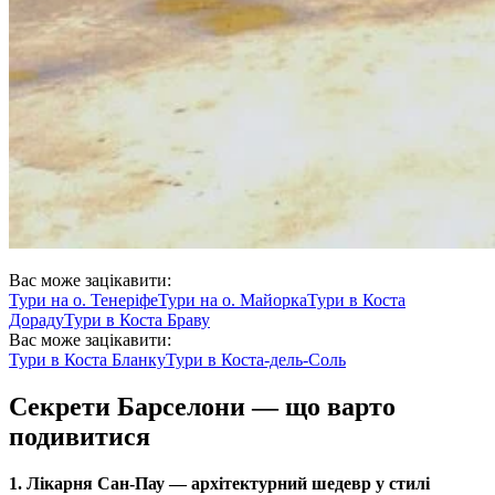
Вас може зацікавити:
Тури на
о. Тенеріфе
Тури на
о. Майорка
Тури в
Коста
Дораду
Тури в
Коста Браву
Вас може зацікавити:
Тури в
Коста Бланку
Тури в
Коста-дель-Соль
Секрети Барселони
—
що варто
подивитися
1. Лікарня Сан-Пау — архітектурний шедевр у стилі