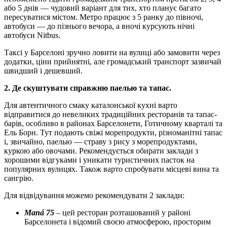
або 5 днів — чудовий варіант для тих, хто планує багато
пересуватися містом. Метро працює з 5 ранку до півночі,
автобуси — до пізнього вечора, а вночі курсують нічні
автобуси Nitbus.
Таксі у Барселоні зручно ловити на вулиці або замовити через
додатки, ціни прийнятні, але громадський транспорт зазвичай
швидший і дешевший.
2. Де скуштувати справжню паелью та тапас.
Для автентичного смаку каталонської кухні варто
відправитися до невеликих традиційних ресторанів та тапас-
барів, особливо в районах Барселонети, Готичному кварталі та
Ель Борн. Тут подають свіжі морепродукти, різноманітні тапас
і, звичайно, паелью — страву з рису з морепродуктами,
куркою або овочами. Рекомендується обирати заклади з
хорошими відгуками і уникати туристичних пасток на
популярних вулицях. Також варто спробувати місцеві вина та
сангрію.
Для відвідування можемо рекомендувати 2 заклади:
Maná 75
– цей ресторан розташований у районі
Барселонета і відомий своєю атмосферою, просторим