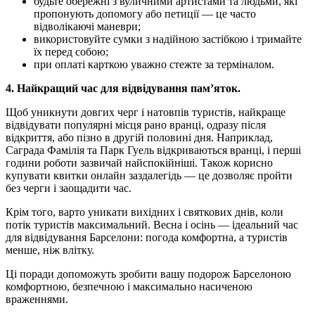
будьте обережні з вуличними артистами та людьми, які
пропонують допомогу або петиції — це часто
відволікаючі маневри;
використовуйте сумки з надійною застібкою і тримайте
їх перед собою;
при оплаті карткою уважно стежте за терміналом.
4. Найкращий час для відвідування пам’яток.
Щоб уникнути довгих черг і натовпів туристів, найкраще
відвідувати популярні місця рано вранці, одразу після
відкриття, або пізно в другій половині дня. Наприклад,
Саграда Фамілія та Парк Гуель відкриваються вранці, і перші
години роботи зазвичай найспокійніші. Також корисно
купувати квитки онлайн заздалегідь — це дозволяє пройти
без черги і заощадити час.
Крім того, варто уникати вихідних і святкових днів, коли
потік туристів максимальний. Весна і осінь — ідеальний час
для відвідування Барселони: погода комфортна, а туристів
менше, ніж влітку.
Ці поради допоможуть зробити вашу подорож Барселоною
комфортною, безпечною і максимально насиченою
враженнями.