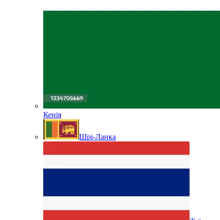
Кенія
Шрі-Ланка