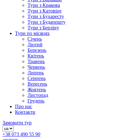
Тури з Кракова
Тури з Катовіце
Тури з Бухаресту
Тури з Будапешту
Тури з Берліну
Тури по місяцях
Січень
Лютий
Березень
Квітень
Травень
Червень
Липень
Серпень
Вересень
Жовтень
Листопад
Грудень
Про нас
Контакти
Замовити тур
+38 073 490 55 90
anytour