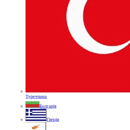
Туреччина
Болгарія
Греція