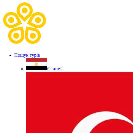
Пошук турів
Єгипет