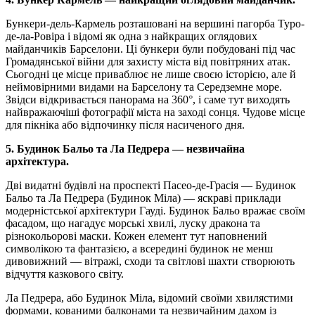
Бункери-дель-Кармель розташовані на вершині пагорба Туро-
де-ла-Ровіра і відомі як одна з найкращих оглядових
майданчиків Барселони. Ці бункери були побудовані під час
Громадянської війни для захисту міста від повітряних атак.
Сьогодні це місце приваблює не лише своєю історією, але й
неймовірними видами на Барселону та Середземне море.
Звідси відкривається панорама на 360°, і саме тут виходять
найвражаючіші фотографії міста на заході сонця. Чудове місце
для пікніка або відпочинку після насиченого дня.
5. Будинок Бальо та Ла Педрера — незвичайна
архітектура.
Дві видатні будівлі на проспекті Пасео-де-Грасія — Будинок
Бальо та Ла Педрера (Будинок Міла) — яскраві приклади
модерністської архітектури Гауді. Будинок Бальо вражає своїм
фасадом, що нагадує морські хвилі, луску дракона та
різнокольорові маски. Кожен елемент тут наповнений
символікою та фантазією, а всередині будинок не менш
дивовижний — вітражі, сходи та світлові шахти створюють
відчуття казкового світу.
Ла Педрера, або Будинок Міла, відомий своїми хвилястими
формами, кованими балконами та незвичайним дахом із