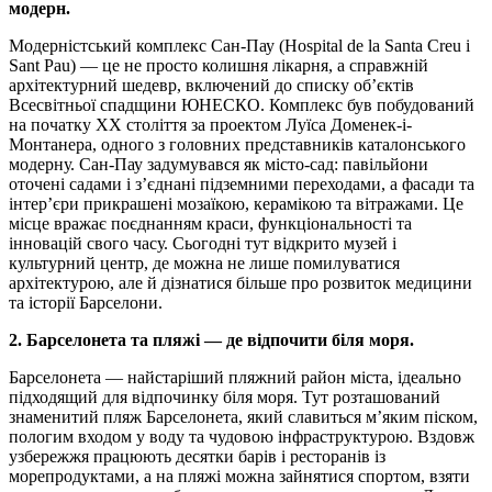
модерн.
Модерністський комплекс Сан-Пау (Hospital de la Santa Creu i
Sant Pau) — це не просто колишня лікарня, а справжній
архітектурний шедевр, включений до списку об’єктів
Всесвітньої спадщини ЮНЕСКО. Комплекс був побудований
на початку XX століття за проектом Луїса Доменек-і-
Монтанера, одного з головних представників каталонського
модерну. Сан-Пау задумувався як місто-сад: павільйони
оточені садами і з’єднані підземними переходами, а фасади та
інтер’єри прикрашені мозаїкою, керамікою та вітражами. Це
місце вражає поєднанням краси, функціональності та
інновацій свого часу. Сьогодні тут відкрито музей і
культурний центр, де можна не лише помилуватися
архітектурою, але й дізнатися більше про розвиток медицини
та історії Барселони.
2. Барселонета та пляжі — де відпочити біля моря.
Барселонета — найстаріший пляжний район міста, ідеально
підходящий для відпочинку біля моря. Тут розташований
знаменитий пляж Барселонета, який славиться м’яким піском,
пологим входом у воду та чудовою інфраструктурою. Вздовж
узбережжя працюють десятки барів і ресторанів із
морепродуктами, а на пляжі можна зайнятися спортом, взяти