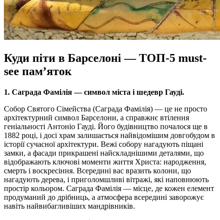
Куди піти в Барселоні
—
ТОП-5 must-
see пам’яток
1. Саграда Фамілія — символ міста і шедевр Гауді.
Собор Святого Сімейства (Саграда Фамілія) — це не просто
архітектурний символ Барселони, а справжнє втілення
геніальності Антоніо Гауді. Його будівництво почалося ще в
1882 році, і досі храм залишається найвідомішим довгобудом в
історії сучасної архітектури. Вежі собору нагадують піщані
замки, а фасади прикрашені найскладнішими деталями, що
відображають ключові моменти життя Христа: народження,
смерть і воскресіння. Всередині вас вразить колони, що
нагадують дерева, і приголомшливі вітражі, які наповнюють
простір кольором. Саграда Фамілія — місце, де кожен елемент
продуманий до дрібниць, а атмосфера всередині заворожує
навіть найвибагливіших мандрівників.