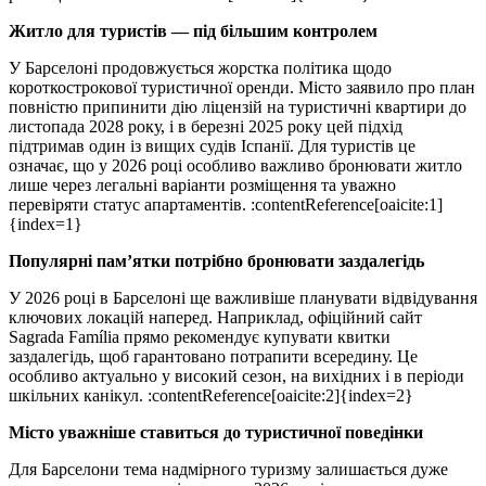
Житло для туристів — під більшим контролем
У Барселоні продовжується жорстка політика щодо
короткострокової туристичної оренди. Місто заявило про план
повністю припинити дію ліцензій на туристичні квартири до
листопада 2028 року, і в березні 2025 року цей підхід
підтримав один із вищих судів Іспанії. Для туристів це
означає, що у 2026 році особливо важливо бронювати житло
лише через легальні варіанти розміщення та уважно
перевіряти статус апартаментів. :contentReference[oaicite:1]
{index=1}
Популярні пам’ятки потрібно бронювати заздалегідь
У 2026 році в Барселоні ще важливіше планувати відвідування
ключових локацій наперед. Наприклад, офіційний сайт
Sagrada Família прямо рекомендує купувати квитки
заздалегідь, щоб гарантовано потрапити всередину. Це
особливо актуально у високий сезон, на вихідних і в періоди
шкільних канікул. :contentReference[oaicite:2]{index=2}
Місто уважніше ставиться до туристичної поведінки
Для Барселони тема надмірного туризму залишається дуже