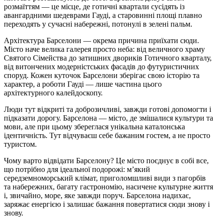
розмаїттям — це місце, де готичні квартали сусідять із
авангардними шедеврами Гауді, а старовинні площі плавно
переходять у сучасні набережні, потонулі в зелені пальм
.
Архітектура Барселони — окрема причина приїхати сюди.
Місто наче велика галерея просто неба: від величного храму
Святого Сімейства до затишних двориків Готичного кварталу,
від витончених модерністських фасадів до футуристичних
споруд. Кожен куточок Барселони зберігає свою історію та
характер, а роботи Гауді — лише частина цього
архітектурного калейдоскопу
.
Люди тут відкриті та доброзичливі, завжди готові допомогти і
підказати дорогу. Барселона — місто, де змішалися культури та
мови, але при цьому збереглася унікальна каталонська
ідентичність. Тут відчуваєш себе бажаним гостем, а не просто
туристом
.
Чому варто відвідати Барселону? Це місто поєднує в собі все,
що потрібно для ідеальної подорожі: м’який
середземноморський клімат, приголомшливі види з пагорбів
та набережних, багату гастрономію, насичене культурне життя
і, звичайно, море, яке завжди поруч. Барселона надихає,
заряжає енергією і залишає бажання повертатися сюди знову і
знову.