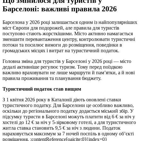
Що змінилося для туристів у
Барселоні: важливі правила 2026
Барселона у 2026 році залишається одним із найпопулярніших
міст Європи для подорожей, але правила для туристів
поступово стають жорсткішими. Місто активно намагається
зменшити перевантаження центру, контролювати туристичні
потоки та посилює вимоги до розміщення, поведінки в
громадських місцях і витрат на туристичний податок.
Головна зміна для туристів у Барселоні у 2026 році — місто
дедалі активніше регулює туризм. Тому перед поїздкою
важливо враховувати не лише маршрути й пам’ятки, а й нові
правила проживання та планування бюджету.
Туристичний податок став вищим
З 1 квітня 2026 року в Каталонії діють оновлені ставки
туристичного податку. Для Барселони це особливо важливо,
оскільки до регіонального податку додається міський збір. У
підсумку туристи в Барселоні можуть платити від 6 € за ніч у
хостелі до 12 € за ніч у 5-зірковому готелі, а для туристичного
житла ставка становить 9,5 € за ніч з людини. Податок
нараховується максимум за 7 ночей поспіль в одному об’єкті
розміщення. :contentReference[oaicite:0]{index=0}