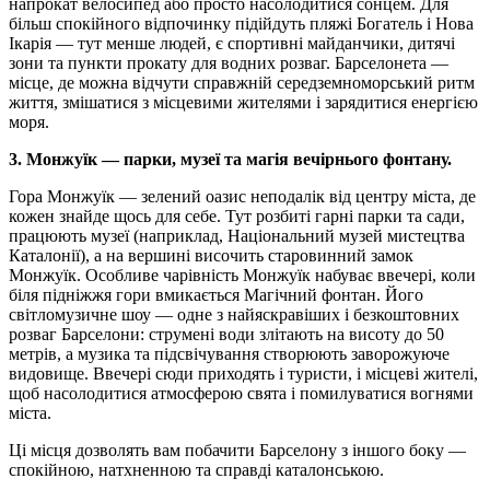
напрокат велосипед або просто насолодитися сонцем. Для
більш спокійного відпочинку підійдуть пляжі Богатель і Нова
Ікарія — тут менше людей, є спортивні майданчики, дитячі
зони та пункти прокату для водних розваг. Барселонета —
місце, де можна відчути справжній середземноморський ритм
життя, змішатися з місцевими жителями і зарядитися енергією
моря.
3. Монжуїк — парки, музеї та магія вечірнього фонтану.
Гора Монжуїк — зелений оазис неподалік від центру міста, де
кожен знайде щось для себе. Тут розбиті гарні парки та сади,
працюють музеї (наприклад, Національний музей мистецтва
Каталонії), а на вершині височить старовинний замок
Монжуїк. Особливе чарівність Монжуїк набуває ввечері, коли
біля підніжжя гори вмикається Магічний фонтан. Його
світломузичне шоу — одне з найяскравіших і безкоштовних
розваг Барселони: струмені води злітають на висоту до 50
метрів, а музика та підсвічування створюють заворожуюче
видовище. Ввечері сюди приходять і туристи, і місцеві жителі,
щоб насолодитися атмосферою свята і помилуватися вогнями
міста.
Ці місця дозволять вам побачити Барселону з іншого боку —
спокійною, натхненною та справді каталонською.