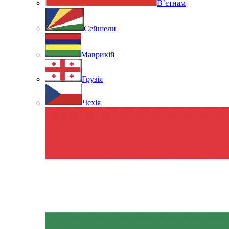
В’єтнам
Сейшели
Маврикій
Грузія
Чехія