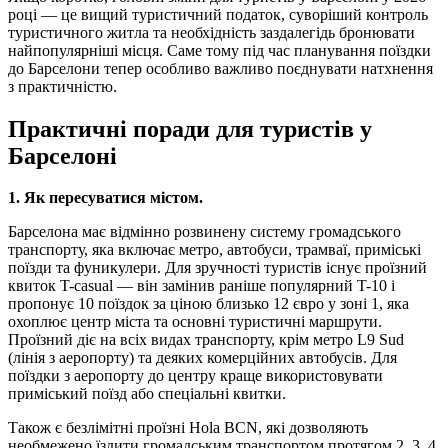
році — це вищий туристичний податок, суворіший контроль
туристичного житла та необхідність заздалегідь бронювати
найпопулярніші місця. Саме тому під час планування поїздки
до Барселони тепер особливо важливо поєднувати натхнення
з практичністю.
Практичні поради для туристів у
Барселоні
1. Як пересуватися містом.
Барселона має відмінно розвинену систему громадського
транспорту, яка включає метро, автобуси, трамваї, приміські
поїзди та фуникулери. Для зручності туристів існує проїзний
квиток T-casual — він замінив раніше популярний T-10 і
пропонує 10 поїздок за ціною близько 12 євро у зоні 1, яка
охоплює центр міста та основні туристичні маршрути.
Проїзний діє на всіх видах транспорту, крім метро L9 Sud
(лінія з аеропорту) та деяких комерційних автобусів. Для
поїздки з аеропорту до центру краще використовувати
приміський поїзд або спеціальні квитки.
Також є безлімітні проїзні Hola BCN, які дозволяють
необмежено їздити громадським транспортом протягом 2, 3, 4