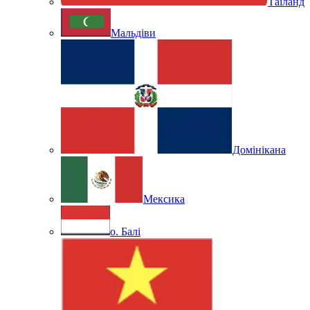
Таїланд
Мальдіви
Домінікана
Мексика
о. Балі