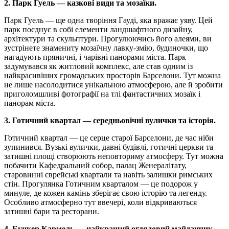
2. Парк Гуель — казкові види та мозаїки.
Парк Гуель — ще одна творіння Гауді, яка вражає уяву. Цей
парк поєднує в собі елементи ландшафтного дизайну,
архітектури та скульптури. Прогулюючись його алеями, ви
зустрінете знамениту мозаїчну лавку-змію, будиночки, що
нагадують пряничні, і чарівні панорами міста. Парк
задумувався як житловий комплекс, але став одним із
найкрасивіших громадських просторів Барселони. Тут можна
не лише насолодитися унікальною атмосферою, але й зробити
приголомшливі фотографії на тлі фантастичних мозаїк і
панорам міста.
3. Готичний квартал — середньовічні вулички та історія.
Готичний квартал — це серце старої Барселони, де час ніби
зупинився. Вузькі вулички, давні будівлі, готичні церкви та
затишні площі створюють неповториму атмосферу. Тут можна
побачити Кафедральний собор, палац Женералітату,
старовинні єврейські квартали та навіть залишки римських
стін. Прогулянка Готичним кварталом — це подорож у
минуле, де кожен камінь зберігає свою історію та легенду.
Особливо атмосферно тут ввечері, коли відкриваються
затишні бари та ресторани.
4. Бункер Кармель — найкращий оглядовий майданчик.