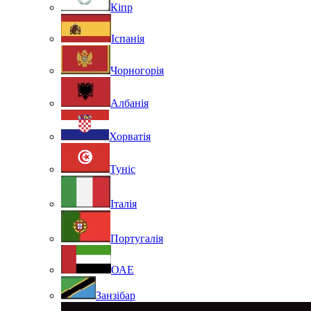
Кіпр
Іспанія
Чорногорія
Албанія
Хорватія
Туніс
Італія
Португалія
ОАЕ
Занзібар