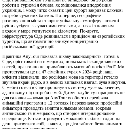
роботи в туризмі я бачила, як змінювалися вподобання
українців, і можу чітко сказати: цей курорт закриває ключові
потреби сучасних батьків. По-перше, географічне
розташування міста створює унікальну атмосферу: античні
руїни сусідять із сучасними готелями, а пляжі з пологим
входом у море тягнуться на кілометри. По-друге,
інфраструктура Сіде розвивалася з прицілом на європейських
туристів, що автоматично знижує концентрацію
російськомовної аудиторії.
Практика AnyTour показала цікаву закономірність: готелі в
Сіде, орієнтовані на німецьких, польських і скандинавських
гостей, практично не приваблюють масовий потік з Росії. Ми
протестували це на 47 сімейних турах у 2024 році: наші
клієнти відзначали, що російська мова на території готелю
звучала вкрай рідко, а в деяких випадках взагалі була відсутня.
Сімейні готелі в Сіде пропонують систему «усе включено»,
адаптовану під потреби сімей. Дитячі клуби тут працюють не
для галочки — команда AnyTour особисто перевіряла
анімаційні програми в 12 готелях і переконалася: професійні
аніматори проводять заняття кількома мовами, зокрема
англійською та німецькою, що створює інтернаціональне
середовище. Батьки отримують можливість кілька годин на
день присвятити собі, знаючи, що діти зайняті безпечними та
захопливими активностями.