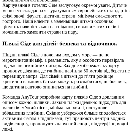
Харчування в готелях Сіде заслуговує окремої уваги. Дитяче
меню тут складається з урахуванням європейських стандартів:
свіжі овочі, фрукти, дієтичні страви, мінімум смаженого та
гострого. Наші клієнти з маленькими дітьми особливо
цінують наявність каш на сніданок, свіжовижатих соків і
можливість замовити страви на пару.
Пляжі Сіде для дітей: безпека та відпочинок
Піщані пляжі Сіде з пологим входом у море — це не
маркетинговий міф, а реальність, яку я особисто перевіряла
під час інспекційних поїздок. Західне узбережжя курорту
пропонує ділянки, де глибина навіть за 50 метрів від берега не
перевищує метра. Для сімей з дітьми до п’яти років це
критично важливо: батьки можуть розслабитися, не боячись,
що дитина раптово опиниться на глибині.
Команда AnyTour розробила карту пляжів Сіде з докладним
описом кожної ділянки. Західні пляжі ідеально підходять для
малюків: м’який пісок, мінімальні хвилі, поступове
збільшення глибини. Східне узбережжя більше сподобається
активним сім’ям з підлітками, тут працюють центри водних
видів спорту, пропонують парусний спорт, віндсерфінг, водні
лижі.