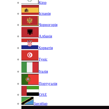
Кіпр
Іспанія
Чорногорія
Албанія
Хорватія
Туніс
Італія
Португалія
ОАЕ
Занзібар