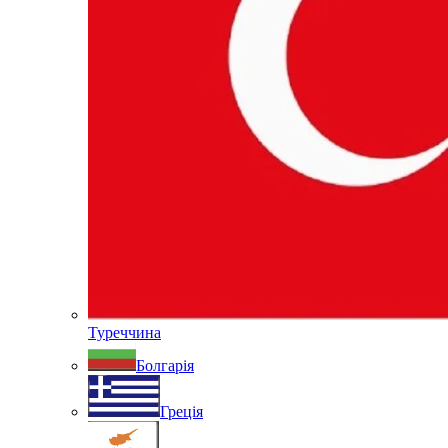
Туреччина
Болгарія
Греція