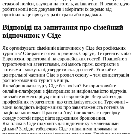
страхові поліси, ваучери на готель, авіаквитки. Я рекомендую
робити копії всіх документів і зберігати їх окремо від
оригіналів: це врятує у разі втрати або крадіжки.
Відповіді на запитання про сімейний
відпочинок у Сіде
Як організувати сімейний відпочинок у Сіде без російських
туристів? Обирайте готелі в районах Соргун, Титреенгель або
Евренсеки, орієнтовані на європейських гостей. Працюйте з
туристичними агентствами, які мають прямі контракти з
готелями і можуть підтвердити склад гостей. Уникайте
центральної частини Сіде в розпал сезону – там концентрація
російськомовних туристів вища.
Як забронювати тур у Сіде без росіян? Використовуйте
онлайн-платформи з фільтрацією за національністю відгуків,
вивчайте коментарі українців і європейців. Звертайтеся до
професійних турагентств, що спеціалізуються на Туреччині –
вони володіють інформацією про завантаженість готелів за
національностями. Практика AnyTour включає перевірку
складу гостей перед підтвердженням бронювання.
Які пляжі в Сіде підходять для відпочинку з маленькими
дітьми? Західне узбережжя Сіде з піщаними пляжами та