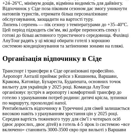
+24–26°C, мінімум дощів, відмінна видимість для дайвінгу.
Відпочинок у Сіде поза піковим сезоном дає змогу уникнути
натовпів туристів, отримати більш персоналізоване
обслуговування, заощадити на вартості туру.
Липень і серпень — пік сезону з температурами до +35–40°C.
Цей період підходить сім’ям, які добре переносять спеку і
готові до більш активного туристичного середовища. Фахівці
AnyTour радять у ці місяці обирати готелі з хорошою
системою кондиціонування та затіненими зонами на пляжі.
Організація відпочинку в Сіде
Транспорт і трансфери в Сіде організовані професійно.
Аеропорт Анталії приймає рейси з Кишинева, Варшави,
Кракова, Катовіце, Бухареста, Будапешта, основних точок
вильоту для українців у 2025 році. Команда AnyTour
організовує зустріч в аеропорту і комфортний трансфер до
готелю з урахуванням потреб родини: дитячі крісла, зупинки
по маршруту, прохолодні напої.
Рентабельність відпочинку в Туреччині для сімей залишається
високою навіть з урахуванням зростання цін у 2025 році.
Середня вартість тижневого туру для сім’ї з чотирьох осіб
(двоє дорослих, двоє дітей) в готель 4-5 зірок із системою «все
включено» становить 3000-3500 євро при вильоті з Варшави