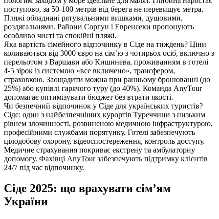
пологим заходом у море ідеальне для малят. Глибина наростає
поступово, за 50-100 метрів від берега не перевищує метра.
Пляжі обладнані рятувальними вишками, душовими,
роздягальнями. Райони Соргун і Евренсеки пропонують
особливо чисті та спокійні пляжі.
Яка вартість сімейного відпочинку в Сіде на тиждень? Ціни
коливаються від 3000 євро на сім’ю з чотирьох осіб, включно з
перельотом з Варшави або Кишинева, проживанням в готелі
4-5 зірок із системою «все включено», трансфером,
страховкою. Заощадити можна при ранньому бронюванні (до
25%) або купівлі гарячого туру (до 40%). Команда AnyTour
допомагає оптимізувати бюджет без втрати якості.
Чи безпечний відпочинок у Сіде для українських туристів?
Сіде: один з найбезпечніших курортів Туреччини з низьким
рівнем злочинності, розвиненою медичною інфраструктурою,
професійними службами порятунку. Готелі забезпечують
цілодобову охорону, відеоспостереження, контроль доступу.
Медичне страхування покриває екстрену та амбулаторну
допомогу. Фахівці AnyTour забезпечують підтримку клієнтів
24/7 під час відпочинку.
Сіде 2025: що врахувати сім’ям
України