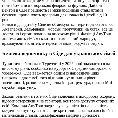
унікальної локації, де можна побачити затонулі артефакти і
познайомитися з морською флорою та фауною. Дайвінг-
центри в Сіде працюють за міжнародними стандартами
безпеки, пропонують програми для новачків і дітей від 10
років.
Розваги для дітей у Сіде не обмежуються територією готелю.
Аквапарки, дельфінарій, морські прогулянки на яхтах, все це
доступно і організовано на високому рівні. Фахівці AnyTour
допомагають сім’ям скласти оптимальний маршрут,
враховуючи вік дітей, інтереси батьків, бюджет поїздки.
Безпека відпочинку в Сіде для українських сімей
Туристична безпека в Туреччині у 2025 році знаходиться на
високому рівні, особливо на курортах Середземноморського
узбережжя. Сіде вважається одним із найбезпечніших
напрямків для сімейного відпочинку: низький рівень
злочинності, розвинена медична інфраструктура, професійні
служби порятунку.
Заходи безпеки в готелях Сіде включають цілодобову охорону,
відеоспостереження на території, контроль доступу сторонніх
осіб. Команда AnyTour звертає увагу клієнтів на наявність
медичного пункту в готелі: це критично важливо для сімей з
маленькими дітьми. Кваліфікована медична допомога