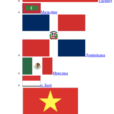
Таїланд
Мальдіви
Домінікана
Мексика
о. Балі