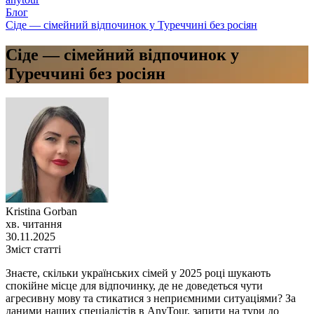
Блог
Сіде — сімейний відпочинок у Туреччині без росіян
Сіде — сімейний відпочинок у
Туреччині без росіян
Kristina Gorban
хв. читання
30.11.2025
Зміст статті
Знаєте, скільки українських сімей у 2025 році шукають
спокійне місце для відпочинку, де не доведеться чути
агресивну мову та стикатися з неприємними ситуаціями? За
даними наших спеціалістів в AnyTour, запити на тури до