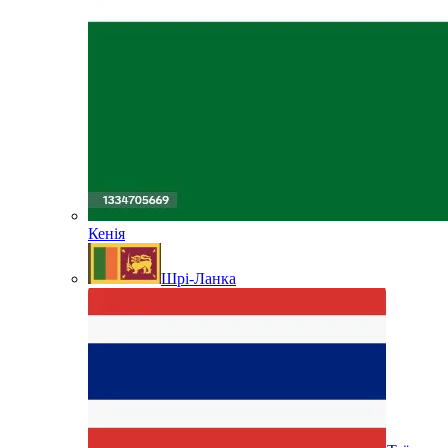
Кенія
Шрі-Ланка