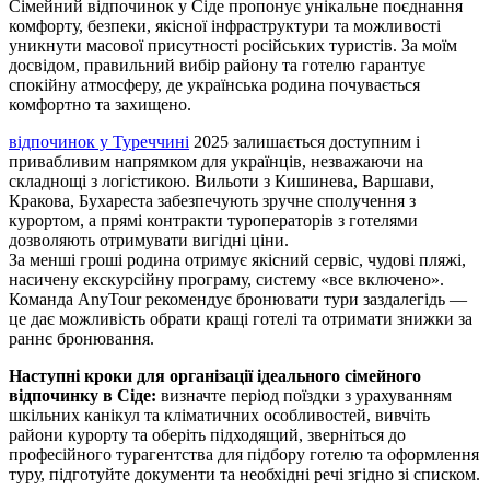
Сімейний відпочинок у Сіде пропонує унікальне поєднання
комфорту, безпеки, якісної інфраструктури та можливості
уникнути масової присутності російських туристів. За моїм
досвідом, правильний вибір району та готелю гарантує
спокійну атмосферу, де українська родина почувається
комфортно та захищено.
відпочинок у Туреччині
2025 залишається доступним і
привабливим напрямком для українців, незважаючи на
складнощі з логістикою. Вильоти з Кишинева, Варшави,
Кракова, Бухареста забезпечують зручне сполучення з
курортом, а прямі контракти туроператорів з готелями
дозволяють отримувати вигідні ціни.
За менші гроші родина отримує якісний сервіс, чудові пляжі,
насичену екскурсійну програму, систему «все включено».
Команда AnyTour рекомендує бронювати тури заздалегідь —
це дає можливість обрати кращі готелі та отримати знижки за
раннє бронювання.
Наступні кроки для організації ідеального сімейного
відпочинку в Сіде:
визначте період поїздки з урахуванням
шкільних канікул та кліматичних особливостей, вивчіть
райони курорту та оберіть підходящий, зверніться до
професійного турагентства для підбору готелю та оформлення
туру, підготуйте документи та необхідні речі згідно зі списком.