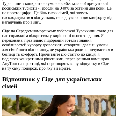
Туреччини з конкретною умовою: «без масової присутності
російських туристів», зросли на 340% за останні два роки. Це
не просто цифра. Це біль тисяч сімей, які хочуть
насолоджуватися відпусткою, не відчуваючи дискомфорту від
нагадувань про війну.
Сіде на Середземноморському узбережжі Туреччини стало для
нас справжнім відкриттям у вирішенні цього завдання. Я
переконана: правильно підібраний готель і знання
особливостей курорту дозволяють створити ідеальні умови
для сімейного відпочинку, де українська родина почувається в
безпеці та комфорті. Прочитайте цю статтю до кінця, я
поділюся конкретними рішеннями, перевіреними командою
AnyTour на практиці, які перетворять вашу відпустку в Сіде
на ту саму подорож, про яку ви мрієте.
Відпочинок у Сіде для українських
сімей