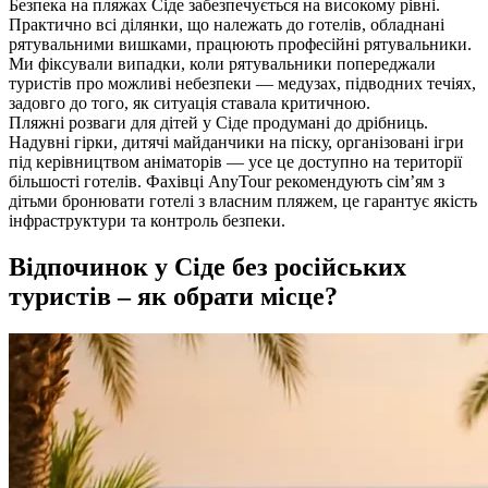
Безпека на пляжах Сіде забезпечується на високому рівні.
Практично всі ділянки, що належать до готелів, обладнані
рятувальними вишками, працюють професійні рятувальники.
Ми фіксували випадки, коли рятувальники попереджали
туристів про можливі небезпеки — медузах, підводних течіях,
задовго до того, як ситуація ставала критичною.
Пляжні розваги для дітей у Сіде продумані до дрібниць.
Надувні гірки, дитячі майданчики на піску, організовані ігри
під керівництвом аніматорів — усе це доступно на території
більшості готелів. Фахівці AnyTour рекомендують сім’ям з
дітьми бронювати готелі з власним пляжем, це гарантує якість
інфраструктури та контроль безпеки.
Відпочинок у Сіде без російських
туристів – як обрати місце?