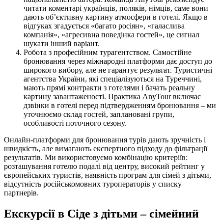
читати коментарі українців, поляків, німців, саме вони
дають об’єктивну картину атмосфери в готелі. Якщо в
відгуках згадується «багато росіян», «галаслива
компанія», «агресивна поведінка гостей», це сигнал
шукати інший варіант.
Робота з професійним турагентством. Самостійне
бронювання через міжнародні платформи дає доступ до
широкого вибору, але не гарантує результат. Туристичні
агентства України, які спеціалізуються на Туреччині,
мають прямі контракти з готелями і бачать реальну
картину завантаженості. Практика AnyTour включає
дзвінки в готелі перед підтвердженням бронювання – ми
уточнюємо склад гостей, заплановані групи,
особливості поточного сезону.
Онлайн-платформи для бронювання турів дають зручність і
швидкість, але вимагають експертного підходу до фільтрації
результатів. Ми використовуємо комбінацію критеріїв:
розташування готелю подалі від центру, високий рейтинг у
європейських туристів, наявність програм для сімей з дітьми,
відсутність російськомовних туроператорів у списку
партнерів.
Екскурсії в Сіде з дітьми – сімейний