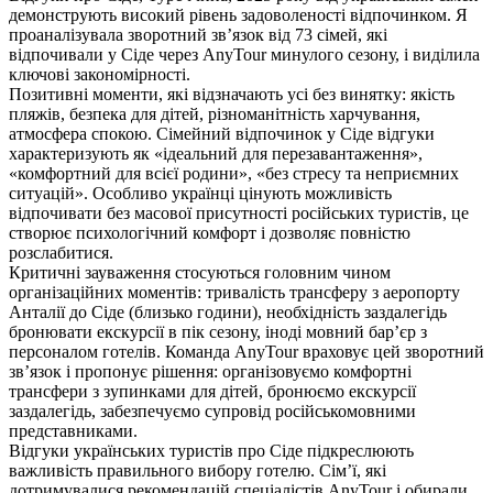
демонструють високий рівень задоволеності відпочинком. Я
проаналізувала зворотний зв’язок від 73 сімей, які
відпочивали у Сіде через AnyTour минулого сезону, і виділила
ключові закономірності.
Позитивні моменти, які відзначають усі без винятку: якість
пляжів, безпека для дітей, різноманітність харчування,
атмосфера спокою. Сімейний відпочинок у Сіде відгуки
характеризують як «ідеальний для перезавантаження»,
«комфортний для всієї родини», «без стресу та неприємних
ситуацій». Особливо українці цінують можливість
відпочивати без масової присутності російських туристів, це
створює психологічний комфорт і дозволяє повністю
розслабитися.
Критичні зауваження стосуються головним чином
організаційних моментів: тривалість трансферу з аеропорту
Анталії до Сіде (близько години), необхідність заздалегідь
бронювати екскурсії в пік сезону, іноді мовний бар’єр з
персоналом готелів. Команда AnyTour враховує цей зворотний
зв’язок і пропонує рішення: організовуємо комфортні
трансфери з зупинками для дітей, бронюємо екскурсії
заздалегідь, забезпечуємо супровід російськомовними
представниками.
Відгуки українських туристів про Сіде підкреслюють
важливість правильного вибору готелю. Сім’ї, які
дотримувалися рекомендацій спеціалістів AnyTour і обирали