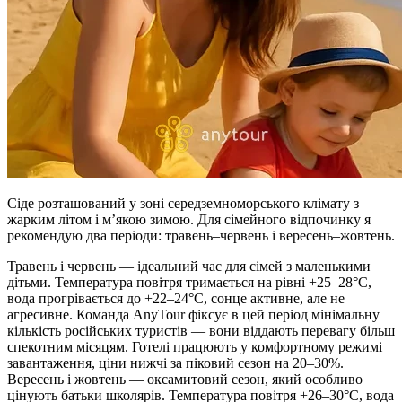
Сіде розташований у зоні середземноморського клімату з
жарким літом і м’якою зимою. Для сімейного відпочинку я
рекомендую два періоди: травень–червень і вересень–жовтень.
Травень і червень — ідеальний час для сімей з маленькими
дітьми. Температура повітря тримається на рівні +25–28°C,
вода прогрівається до +22–24°C, сонце активне, але не
агресивне. Команда AnyTour фіксує в цей період мінімальну
кількість російських туристів — вони віддають перевагу більш
спекотним місяцям. Готелі працюють у комфортному режимі
завантаження, ціни нижчі за піковий сезон на 20–30%.
Вересень і жовтень — оксамитовий сезон, який особливо
цінують батьки школярів. Температура повітря +26–30°C, вода