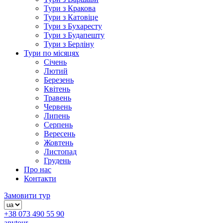
Тури з Кракова
Тури з Катовіце
Тури з Бухаресту
Тури з Будапешту
Тури з Берліну
Тури по місяцях
Січень
Лютий
Березень
Квітень
Травень
Червень
Липень
Серпень
Вересень
Жовтень
Листопад
Грудень
Про нас
Контакти
Замовити тур
+38 073 490 55 90
anytour