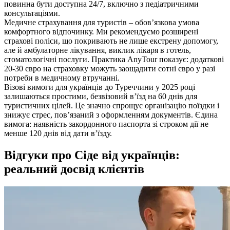
повинна бути доступна 24/7, включно з педіатричними
консультаціями.
Медичне страхування для туристів – обов’язкова умова
комфортного відпочинку. Ми рекомендуємо розширені
страхові поліси, що покривають не лише екстрену допомогу,
але й амбулаторне лікування, виклик лікаря в готель,
стоматологічні послуги. Практика AnyTour показує: додаткові
20-30 євро на страховку можуть заощадити сотні євро у разі
потреби в медичному втручанні.
Візові вимоги для українців до Туреччини у 2025 році
залишаються простими, безвізовий в’їзд на 60 днів для
туристичних цілей. Це значно спрощує організацію поїздки і
знижує стрес, пов’язаний з оформленням документів. Єдина
вимога: наявність закордонного паспорта зі строком дії не
менше 120 днів від дати в’їзду.
Відгуки про Сіде від українців:
реальний досвід клієнтів