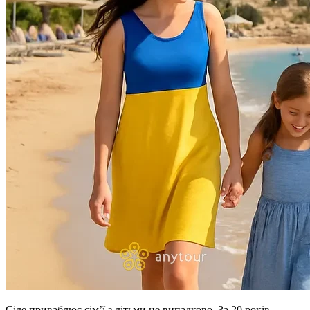
Сіде приваблює сім’ї з дітьми не випадково. За 20 років