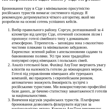
Бронювання туру в Сіде з мінімальною присутністю
російських туристів вимагає системного підходу. Я
рекомендую дотримуватися чіткого алгоритму, який ми
розробили на основі сотень успішних кейсів.
Вибір правильного району. Соргун, розташований за 4
кілометри від центру Сіде, оточений сосновим лісом і
пропонує готелі сімейного типу з домашньою
атмосферою. Тітреенгель – заповідна зона з екологічно
чистими пляжами та мінімальною забудовою.
Евренсеки: зелений район з апельсиновими садами та
бавовняними полями. Усі три зони традиційно
популярні серед німецьких і польських сімей.
Аналіз готельної бази. Фахівці AnyTour звертають увагу
клієнтів на належність готелю до міжнародних мереж.
Готелі під управлінням німецьких або турецьких
компаній, які працюють з європейським ринком,
автоматично знижують ймовірність зустрічі з
російськими туристами. Ми використовуємо професійні
бази даних, де бачимо статистику завантаженості готелів
за національностями.
Вивчення відгуків українських туристів. Платформи
бронювання дозволяють фільтрувати відгуки за
національністю автора. Команда AnyTour рекомендує