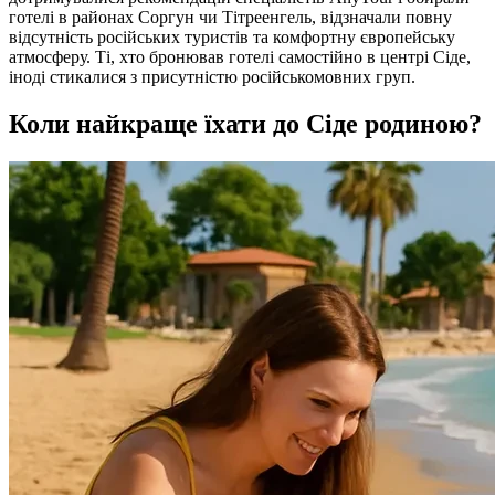
готелі в районах Соргун чи Тітреенгель, відзначали повну
відсутність російських туристів та комфортну європейську
атмосферу. Ті, хто бронював готелі самостійно в центрі Сіде,
іноді стикалися з присутністю російськомовних груп.
Коли найкраще їхати до Сіде родиною?