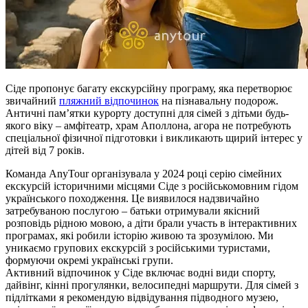
Сіде пропонує багату екскурсійну програму, яка перетворює
звичайний
пляжний відпочинок
на пізнавальну подорож.
Античні пам’ятки курорту доступні для сімей з дітьми будь-
якого віку – амфітеатр, храм Аполлона, агора не потребують
спеціальної фізичної підготовки і викликають щирий інтерес у
дітей від 7 років.
Команда AnyTour організувала у 2024 році серію сімейних
екскурсій історичними місцями Сіде з російськомовним гідом
українського походження. Це виявилося надзвичайно
затребуваною послугою – батьки отримували якісний
розповідь рідною мовою, а діти брали участь в інтерактивних
програмах, які робили історію живою та зрозумілою. Ми
уникаємо групових екскурсій з російськими туристами,
формуючи окремі українські групи.
Активний відпочинок у Сіде включає водні види спорту,
дайвінг, кінні прогулянки, велосипедні маршрути. Для сімей з
підлітками я рекомендую відвідування підводного музею,