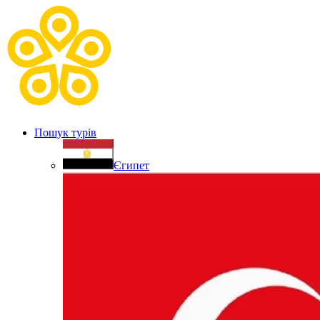
Пошук турів
Єгипет