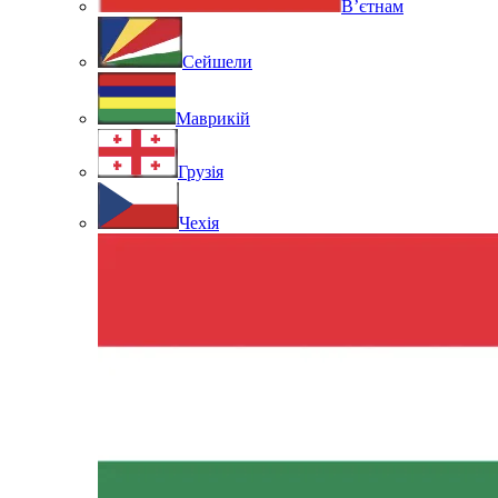
В’єтнам
Сейшели
Маврикій
Грузія
Чехія