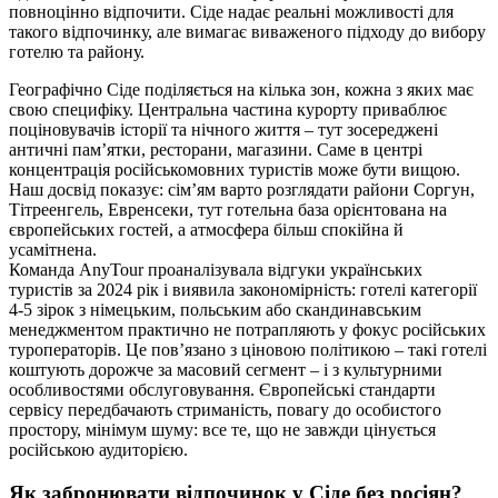
повноцінно відпочити. Сіде надає реальні можливості для
такого відпочинку, але вимагає виваженого підходу до вибору
готелю та району.
Географічно Сіде поділяється на кілька зон, кожна з яких має
свою специфіку. Центральна частина курорту приваблює
поціновувачів історії та нічного життя – тут зосереджені
античні пам’ятки, ресторани, магазини. Саме в центрі
концентрація російськомовних туристів може бути вищою.
Наш досвід показує: сім’ям варто розглядати райони Соргун,
Тітреенгель, Евренсеки, тут готельна база орієнтована на
європейських гостей, а атмосфера більш спокійна й
усамітнена.
Команда AnyTour проаналізувала відгуки українських
туристів за 2024 рік і виявила закономірність: готелі категорії
4-5 зірок з німецьким, польським або скандинавським
менеджментом практично не потрапляють у фокус російських
туроператорів. Це повʼязано з ціновою політикою – такі готелі
коштують дорожче за масовий сегмент – і з культурними
особливостями обслуговування. Європейські стандарти
сервісу передбачають стриманість, повагу до особистого
простору, мінімум шуму: все те, що не завжди цінується
російською аудиторією.
Як забронювати відпочинок у Сіде без росіян?