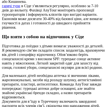
або Кишинева.
гарячі тури
в Сіде з’являються регулярно, особливо за 7-10
днів до вильоту. Фахівці AnyTour моніторять пропозиції
туроператорів і інформують клієнтів про вигідні варіанти.
Економія може досягати 30-40% від базової ціни, але вимагає
гнучкості в датах і готовності до швидкого прийняття
рішення.
Що взяти з собою на відпочинок у Сіде
Підготовка до поїздки з дітьми вимагає уважності до деталей.
Я рекомендую сім’ям складати список заздалегідь, враховуючи
вік дітей і специфіку відпочинку. Обов’язково беріть
сонцезахисні креми з високим SPF: турецьке сонце активне
навіть у міжсезоння. Легкий закритий одяг для захисту від
сонця, головні убори, сонцезахисні окуляри для всієї родини.
Для маленьких дітей необхідна аптечка зі звичними ліками,
жарознижувальні, засоби від розладу шлунку, антигістамінні
препарати, пластирі, антисептики. Команда AnyTour завжди
попереджає: турецькі аптеки добре оснащені, але знайти
знайомі українські бренди складно, а назви препаратів
відрізняються.
Документи для в’їзду в Туреччину включають закордонні
паспорти всіх членів сім’ї, свідоцтва про народження дітей,