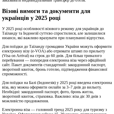
заказывать индивидуальный трансфер до отеля.
Візові вимоги та документи для
українців у 2025 році
У 2025 році особливості візового режиму для українців до
Таїланду та Індонезії суттєво спростилися, але залишилися
нюанси, які важливо врахувати при плануванні відпустки.
Для поїздки до Таїланду громадяни України можуть оформити
електронну візу (e-VOA) або отримати штамп по прильоту
(Visa on Arrival) на строк до 60 днів. Для більш тривалого
перебування — попередня електронна віза через офіційний
сайт. Пакет документів стандартний: закордонний паспорт,
зворотний квиток, бронь готелю, підтвердження фінансової
спроможності.
Для поїздки на Балі (Індонезія) у 2025 році введена електронна
віза, яку можна оформити онлайн за 3–7 днів до вильоту.
Необхідні: закордонний паспорт, фото, бронь житла,
зворотний квиток, страховка. Важливо: віза діє 30 днів з
можливістю продовження.
Електронна віза — головний тренд 2025 року для туризму з