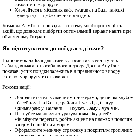
самостійні маршрути.
Харчуйтеся в місцевих кафе (warung на Балі, тайські
фудкорти) — це безпечно й вигідно.
Команда AnyTour впровадила систему моніторингу цін та
акцій, що дозволяє підібрати оптимальний варіант навіть при
обмеженому бюджеті.
Як підготуватися до поїздки з дітьми?
Відпочинок на Балі для сімей з дітьми та сімейні тури в
Таїланд вимагають особливого підходу. Досвід AnyTour
показав: успіх поїздки залежить від правильного вибору
готелю, маршруту та страховки.
Рекомендації:
Обирайте готелі з сімейними номерами, дитячим клубом
і басейном. На Балі це райони Нуса Дуа, Санур,
Джимбаран; у Таїланді — Пхукет, Самуї, Хуа Хін.
Плануйте маршрути з урахуванням віку дітей:
мінімізуйте переїзди, робіть акцент на пляжах з пологим
входом і спокійним морем.
Оформлюйте медичну страховку з покриттям тропічних
захворювань та телемедицини.