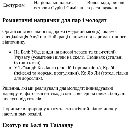
Національні парки,
Водоспади, рисові
Екотуризм
острови Сурін і Симілан
тераси, вулкани
Романтичні напрямки для пар і молодят
Організація весільної подорожі (медовий місяць): окрема
спеціалізація AnyTour. Найкращі напрямки для романтичного
відпочинку:
На Балі: Убуд (види на рисові тераси та спа-готелі),
Улувату (усамітнені вілли на скелі), Семіньяк (стильні
бутик‑готелі).
У Таїланді: Ко Ланта (спокій і приватність), Крабі
(пейзажі та морські прогулянки), Ко Яо Яй (готелі тільки
для дорослих).
Рішення, які ми реалізували для молодят: індивідуальні
маршрути, фотосесії на заході сонця, вечері на пляжі, бонусні
послуги від готелів.
Пориньте в природну красу та екологічний відпочинок у
наступному розділі.
Екотур по Балі та Таїланду