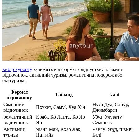
вибір курорту
залежить від формату відпустки: пляжний
відпочинок, активний туризм, романтична подорож або
екотуризм.
Формат
Таїланд
Балі
відпочинку
Сімейний
Нуса Дуа, Санур,
Пхукет, Самуї, Хуа Хін
відпочинок
Джимбаран
романтичний
Крабі, Ко Ланта, Ко Яо
Убуд, Улувату,
відпочинок
Яй
Семіньяк
Активний
Чіанг Май, Кхао Лак,
Чангу, Убуд, північ
туризм
Паттайя
Балі