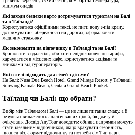
Травень–вересень, сухий сезон, комфортна температура,
мінімум опадів.
Які заходи безпеки варто дотримуватися туристам на Балі
та в Таїланді?
Користуватися офіційними таксі, не пити воду з-під крану,
дотримуватися обережності на дорогах, оформлювати
медичну страховку.
Як зекономити на відпочинку в Таїланді та на Балі?
Бронювати заздалегідь, обирати невідшкодовувані тарифи,
харчуватися в місцевих кафе, користуватися акціями та
знижками від туроператорів.
Які готелі підходять для сімей з дітьми?
На Балі: Nusa Dua Beach Hotel, Grand Mirage Resort; у Таїланді:
Sunwing Kamala Beach, Centara Grand Beach Phuket.
Таїланд чи Балі: що обрати?
Вибір між Таїландом і Балі — це не лише питання смаку, а й
результат виваженого аналізу ваших цілей, бюджету й
очікувань. Досвід AnyTour доводить: обидва напрямки можуть
стати ідеальним відпочинком, якщо врахувати сезонність,
нюанси віз, формат відпочинку та потреби сім’ї чи пари.