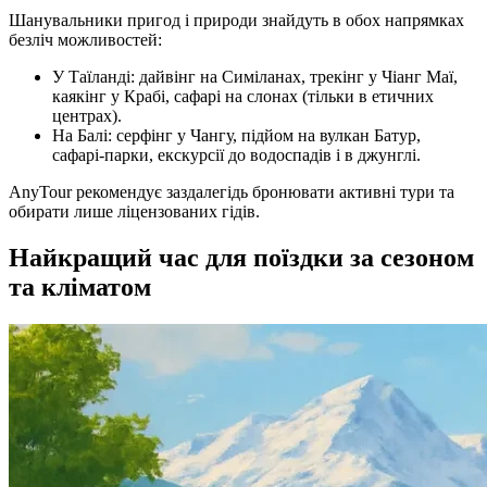
Шанувальники пригод і природи знайдуть в обох напрямках
безліч можливостей:
У Таїланді: дайвінг на Симіланах, трекінг у Чіанг Маї,
каякінг у Крабі, сафарі на слонах (тільки в етичних
центрах).
На Балі: серфінг у Чангу, підйом на вулкан Батур,
сафарі‑парки, екскурсії до водоспадів і в джунглі.
AnyTour рекомендує заздалегідь бронювати активні тури та
обирати лише ліцензованих гідів.
Найкращий час для поїздки за сезоном
та кліматом