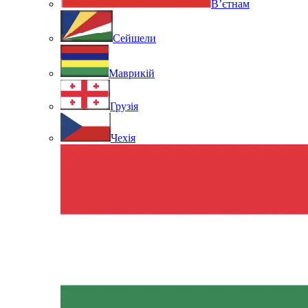
В’єтнам
Сейшели
Маврикій
Грузія
Чехія