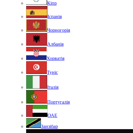
Кіпр
Іспанія
Чорногорія
Албанія
Хорватія
Туніс
Італія
Португалія
ОАЕ
Занзібар