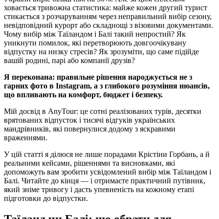
ховається тривожна статистика: майже кожен другий турист
стикається з розчаруванням через неправильний вибір сезону,
невідповідний курорт або складнощі з візовими документами.
Чому вибір між Таїландом і Балі такий непростий? Як
уникнути помилок, які перетворюють довгоочікувану
відпустку на низку стресів? Як зрозуміти, що саме підійде
вашій родині, парі або компанії друзів?
Я переконана: правильне рішення народжується не з
гарних фото в Instagram, а з глибокого розуміння нюансів,
що впливають на комфорт, бюджет і безпеку.
Мій досвід в AnyTour: це сотні реалізованих турів, десятки
врятованих відпусток і тисячі відгуків українських
мандрівників, які повернулися додому з яскравими
враженнями.
У цій статті я ділюся не лише порадами Крістіни Горбань, а й
реальними кейсами, рішеннями та висновками, які
допоможуть вам зробити усвідомлений вибір між Таїландом і
Балі. Читайте до кінця — і отримаєте практичний путівник,
який зніме тривогу і дасть упевненість на кожному етапі
підготовки до відпустки.