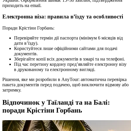
України. Оформлення займає 15–30 хвилин, підтвердження
приходить на email.
Електронна віза: правила в’їзду та особливості
Поради Крістіни Горбань:
Перевіряйте термін дії паспорта (мінімум 6 місяців від
дати в’їзду).
Користуйтеся лише офіційними сайтами для подачі
документів.
Зберігайте копії всіх документів в хмарі та на телефоні.
Під час перетину кордону пред’являйте електронну візу
в друкованому та електронному вигляді.
Рішення, яке ми розробили в AnyTour: автоматична перевірка
пакета документів перед подачею, щоб виключити відмову або
затримку.
Відпочинок у Таїланді та на Балі:
поради Крістіни Горбань