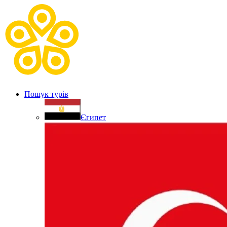
Пошук турів
Єгипет