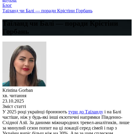
Блог
Таїланд чи Балі — поради Крістіни Горбань
Таїланд чи Балі — поради Крістіни
Горбань
Kristina Gorban
хв. читання
23.10.2025
Зміст статті
У 2025 році українці бронюють
тури до Таїланду
і на Балі
частіше, ніж у будь‑які інші екзотичні напрямки Південно-
Східної Азії. За даними міжнародних тревел-аналітиків, лише
за минулий сезон попит на ці локації серед сімей і пар з
України виріс більш ніж на 30%. Але за цим сплеском