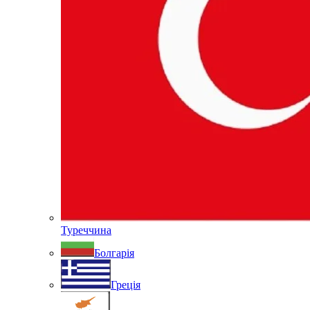
Туреччина
Болгарія
Греція