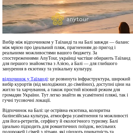
Вибір між відпочинком у Таїланді та на Балі завжди — баланс
між мрією про ідеальний пляж, прагненням до пригод і
реальними можливостями вашого бюджету. За
спостереженнями AnyTour, українці частіше обирають Таїланд
для першого знайомства з Азією, а Балі — для глибшого
занурення в екзотику та унікальну культуру.
відпочинок у Таїланді
: це розвинута інфраструктура, широкий
вибір курортів (від молодіжних до сімейних), доступні ціни на
житло та харчування, а також простий візовий режим для
громадян України. Тут легко знайти як усамітнені пляжі, так і
гучні тусовочні локації.
Відпочинок на Балі: це острівна екзотика, колоритна
балінезійська культура, атмосфера усамітнення та можливості
для йога-ретритів, серфінгу й екологічного туризму. Балі
ідеально підходить для романтичних поїздок, весільних
подорожей і сімей з дітьми, які цінують приватність та