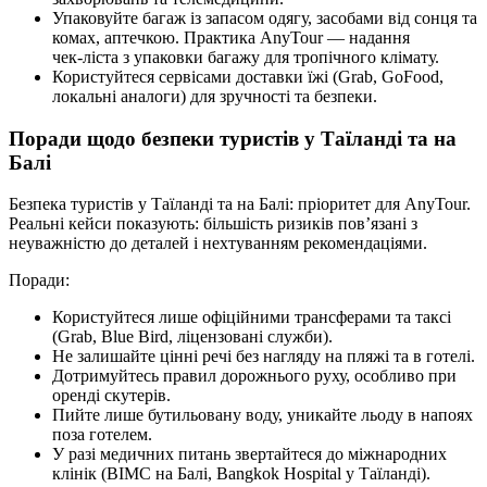
Упаковуйте багаж із запасом одягу, засобами від сонця та
комах, аптечкою. Практика AnyTour — надання
чек‑ліста з упаковки багажу для тропічного клімату.
Користуйтеся сервісами доставки їжі (Grab, GoFood,
локальні аналоги) для зручності та безпеки.
Поради щодо безпеки туристів у Таїланді та на
Балі
Безпека туристів у Таїланді та на Балі: пріоритет для AnyTour.
Реальні кейси показують: більшість ризиків пов’язані з
неуважністю до деталей і нехтуванням рекомендаціями.
Поради:
Користуйтеся лише офіційними трансферами та таксі
(Grab, Blue Bird, ліцензовані служби).
Не залишайте цінні речі без нагляду на пляжі та в готелі.
Дотримуйтесь правил дорожнього руху, особливо при
оренді скутерів.
Пийте лише бутильовану воду, уникайте льоду в напоях
поза готелем.
У разі медичних питань звертайтеся до міжнародних
клінік (BIMC на Балі, Bangkok Hospital у Таїланді).