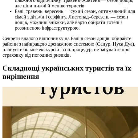
пляжного відпочинку. Травень–жовтень — сезон дощів,
але ціни нижчі й менше туристів.
Балі: травень–вересень — сухий сезон, оптимальний для
сімей з дітьми і серфінгу. Листопад–березень — сезон
дощів, можливі знижки, але варто обирати готелі з
розвиненою інфраструктурою.
Секрети вдалого відпочинку на Балі в сезон дощів: обирайте
райони з найкращою дренажною системою (Санур, Нуса Дуа),
плануйте більше екскурсій і спа-процедур, не забувайте про
страховку від погодних ризиків.
Складнощі українських туристів та їх
вирішення