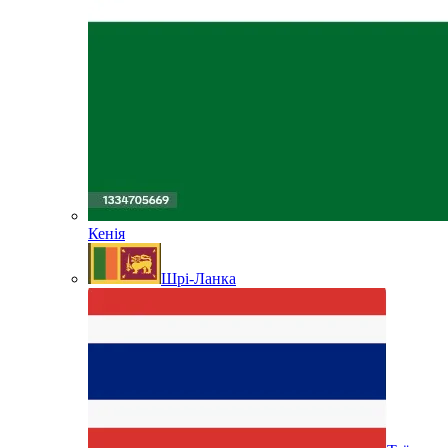
Кенія
Шрі-Ланка