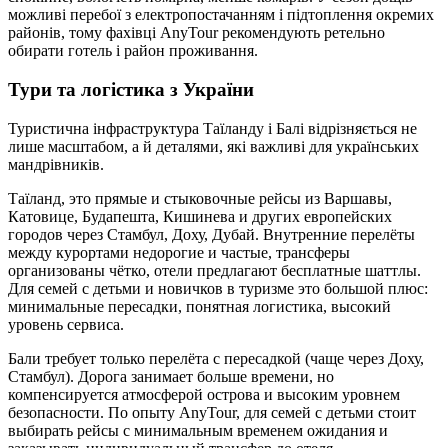
можливі перебої з електропостачанням і підтоплення окремих
районів, тому фахівці AnyTour рекомендують ретельно
обирати готель і район проживання.
Тури та логістика з України
Туристична інфраструктура Таїланду і Балі відрізняється не
лише масштабом, а й деталями, які важливі для українських
мандрівників.
Таїланд, это прямые и стыковочные рейсы из Варшавы,
Катовице, Будапешта, Кишинева и других европейских
городов через Стамбул, Доху, Дубай. Внутренние перелёты
между курортами недорогие и частые, трансферы
организованы чётко, отели предлагают бесплатные шаттлы.
Для семей с детьми и новичков в туризме это большой плюс:
минимальные пересадки, понятная логистика, высокий
уровень сервиса.
Бали требует только перелёта с пересадкой (чаще через Доху,
Стамбул). Дорога занимает больше времени, но
компенсируется атмосферой острова и высоким уровнем
безопасности. По опыту AnyTour, для семей с детьми стоит
выбирать рейсы с минимальным временем ожидания и