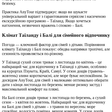
безпеку.
Практика AnyTour підтверджує: якщо ви шукаєте
універсальний варіант з гарантованим сервісом і насиченою
екскурсійною програмою – Таїланд. Якщо хочеться
натхнення, незвичних вражень і спокою – Балі.
Клімат Таїланду і Балі для сімейного відпочинку
Погода — ключовий фактор для сімей з дітьми. Порівняння
клімату Таїланду і Балі показує: обидва напрямки тропічні, але
сезонність проявляється по-різному.
У Таїланді сухий сезон триває з листопада по квітень – це
найкращий час для відпочинку в Таїланді з дітьми, особливо
на курортах Пхукета, Крабі, Самуї. У сезон дощів (травень–
жовтень) зливи короткочасні, але море буває неспокійним. За
досвідом AnyTour, для сімей з малюками оптимально обирати
дати з кінця листопада по березень: менше ризику застуд і
максимальний комфорт на пляжі.
На Балі сезон дощів триває з листопада по березень, а сухий
сезон – з квітня по жовтень. Найкращий час для відпочинку
на Балі для сімей з дітьми – з травня по вересень: море
спокійне, вологість помірна, менше комарів. У сезон дощів