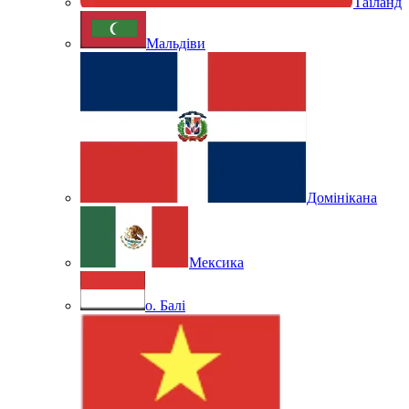
Таїланд
Мальдіви
Домінікана
Мексика
о. Балі