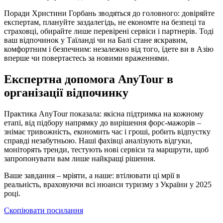
Поради Христини Горбань зводяться до головного: довіряйте
експертам, плануйте заздалегідь, не економте на безпеці та
страховці, обирайте лише перевірені сервіси і партнерів. Тоді
ваш відпочинок у Таїланді чи на Балі стане яскравим,
комфортним і безпечним: незалежно від того, їдете ви в Азію
вперше чи повертаєтесь за новими враженнями.
Експертна допомога AnyTour в
організації відпочинку
Практика AnyTour показала: якісна підтримка на кожному
етапі, від підбору напрямку до вирішення форс-мажорів –
знімає тривожність, економить час і гроші, робить відпустку
справді незабутньою. Наші фахівці аналізують відгуки,
моніторять тренди, тестують нові сервіси та маршрути, щоб
запропонувати вам лише найкращі рішення.
Ваше завдання – мріяти, а наше: втілювати ці мрії в
реальність, враховуючи всі нюанси туризму з України у 2025
році.
Скопіювати посилання