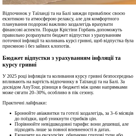
Відпочинок у Таїланді та на Балі завжди приваблює своєю
екзотикою та атмосферою релаксу, але для комфортного
планування подорожі важливо заздалегідь врахувати
фінансові аспекти. Поради Крістіни Горбань допоможуть
правильно розрахувати бюджет відпустки з урахуванням
поточної інфляції та коливань курсі гривні, щоб відпустка була
приємною і без зайвих клопотів.
Бюджет відпустки з урахуванням інфляції та
курсу гривні
У 2025 році інфляція та коливання курсу гривні безпосередньо
впливають на вартість відпочинку в Таїланді та на Балі. За
досвідом AnyTour, різниця в бюджеті між цими напрямками
може сягати 20–30%, особливо в пік сезону.
Практичні лайфхаки:
Бронюйте авіаквитки та готелі заздалегідь, за 3–6 місяців
до поїздки, щоб уникнути стрибків цін.
Порівнюйте невідшкодовні тарифи: вони дешевші, але
підходять лише за повної впевненості в датах.
Економте на екскурсіях, обираючи групові тури або