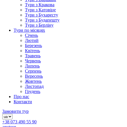
Тури з Кракова
Тури з Катовіце
Тури з Бухаресту
Тури з Будапешту
Тури з Берліну
Тури по місяцях
Січень
Лютий
Березень
Квітень
Травень
Червень
Липень
Серпень
Вересень
Жовтень
Листопад
Грудень
Про нас
Контакти
Замовити тур
+38 073 490 55 90
anytour