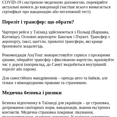
COVID-19 і екстреною медичною допомогою, перевіряйте
актуальні вимоги до вакцинації (частіше всього вимагається
сертифікат про вакцинацію або негативний тест).
Переліт і трансфер: що обрати?
Чартерні рейси у Таїланд здійснюються з Польщі (Варшава,
Катовіце). Основні аеропорти: Бангкок і Пхукет. Трансфер з
аеропорту, таксі, шаттли, приватні трансфери, які краще
бронювати заздалегідь.
Рекомендація AnyTour: використовуйте сервіси з прозорими
цінами, обирайте трансфер з фіксованою вартістю, враховуйте
час у дорозі (наприклад, до Самуї знадобиться внутрішній
переліт або паром).
Для самостійних мандрівників – оренда авто та байків, але
тільки з міжнародними правами та страховкою.
Медична безпека і ризики
Безпека відпочинку в Таїланді для українців – це страховка,
дотримання санітарних норм, вакцинація, знання екстрених
контактів. Медична страховка покриває лікування,
транспортування, екстрену допомогу. У великих курортних