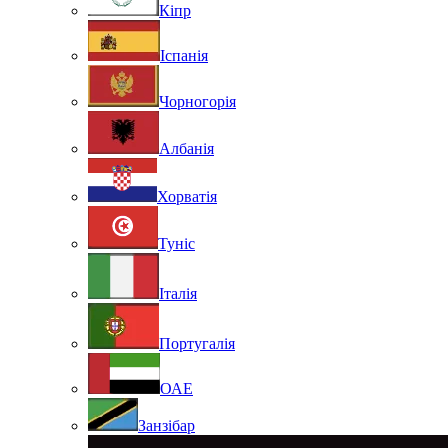
Кіпр
Іспанія
Чорногорія
Албанія
Хорватія
Туніс
Італія
Португалія
ОАЕ
Занзібар