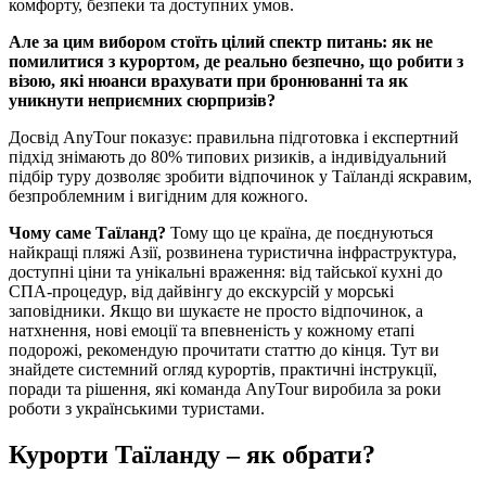
комфорту, безпеки та доступних умов.
Але за цим вибором стоїть цілий спектр питань: як не
помилитися з курортом, де реально безпечно, що робити з
візою, які нюанси врахувати при бронюванні та як
уникнути неприємних сюрпризів?
Досвід AnyTour показує: правильна підготовка і експертний
підхід знімають до 80% типових ризиків, а індивідуальний
підбір туру дозволяє зробити відпочинок у Таїланді яскравим,
безпроблемним і вигідним для кожного.
Чому саме Таїланд?
Тому що це країна, де поєднуються
найкращі пляжі Азії, розвинена туристична інфраструктура,
доступні ціни та унікальні враження: від тайської кухні до
СПА-процедур, від дайвінгу до екскурсій у морські
заповідники. Якщо ви шукаєте не просто відпочинок, а
натхнення, нові емоції та впевненість у кожному етапі
подорожі, рекомендую прочитати статтю до кінця. Тут ви
знайдете системний огляд курортів, практичні інструкції,
поради та рішення, які команда AnyTour виробила за роки
роботи з українськими туристами.
Курорти Таїланду – як обрати?