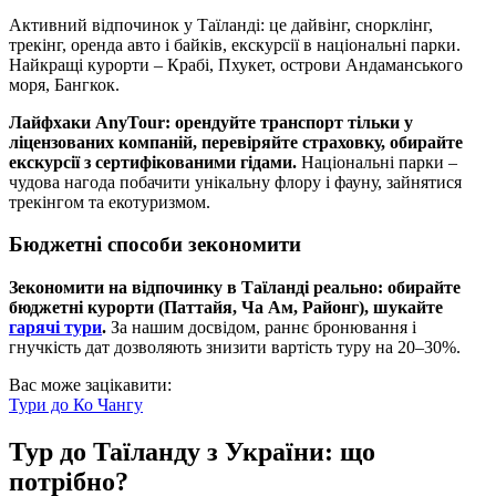
Активний відпочинок у Таїланді: це дайвінг, снорклінг,
трекінг, оренда авто і байків, екскурсії в національні парки.
Найкращі курорти – Крабі, Пхукет, острови Андаманського
моря, Бангкок.
Лайфхаки AnyTour: орендуйте транспорт тільки у
ліцензованих компаній, перевіряйте страховку, обирайте
екскурсії з сертифікованими гідами.
Національні парки –
чудова нагода побачити унікальну флору і фауну, зайнятися
трекінгом та екотуризмом.
Бюджетні способи зекономити
Зекономити на відпочинку в Таїланді реально: обирайте
бюджетні курорти (Паттайя, Ча Ам, Районг), шукайте
гарячі тури
.
За нашим досвідом, раннє бронювання і
гнучкість дат дозволяють знизити вартість туру на 20–30%.
Вас може зацікавити:
Тури до
Ко Чангу
Тур до Таїланду з України: що
потрібно?