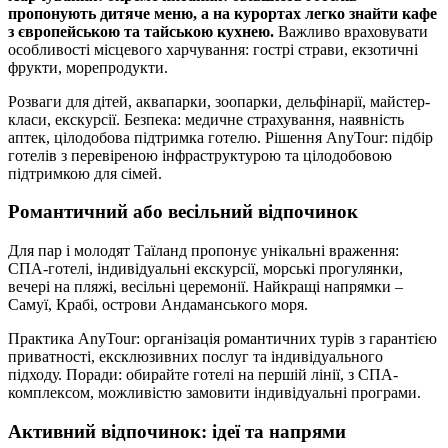
пропонують дитяче меню, а на курортах легко знайти кафе
з європейською та тайською кухнею.
Важливо враховувати
особливості місцевого харчування: гострі страви, екзотичні
фрукти, морепродукти.
Розваги для дітей, аквапарки, зоопарки, дельфінарії, майстер-
класи, екскурсії. Безпека: медичне страхування, наявність
аптек, цілодобова підтримка готелю. Рішення AnyTour: підбір
готелів з перевіреною інфраструктурою та цілодобовою
підтримкою для сімей.
Романтичний або весільний відпочинок
Для пар і молодят Таїланд пропонує унікальні враження:
СПА-готелі, індивідуальні екскурсії, морські прогулянки,
вечері на пляжі, весільні церемонії. Найкращі напрямки –
Самуї, Крабі, острови Андаманського моря.
Практика AnyTour: організація романтичних турів з гарантією
приватності, ексклюзивних послуг та індивідуального
підходу. Поради: обирайте готелі на першій лінії, з СПА-
комплексом, можливістю замовити індивідуальні програми.
Активний відпочинок: ідеї та напрями