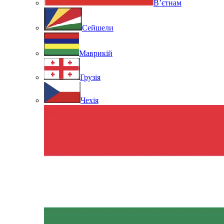
В’єтнам
Сейшели
Маврикій
Грузія
Чехія