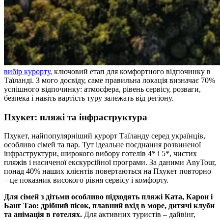
вибір курорту
, ключовий етап для комфортного відпочинку в
Таїланді. З мого досвіду, саме правильна локація визначає 70%
успішного відпочинку: атмосфера, рівень сервісу, розваги,
безпека і навіть вартість туру залежать від регіону.
Пхукет: пляжі та інфраструктура
Пхукет, найпопулярніший курорт Таїланду серед українців,
особливо сімей та пар. Тут ідеальне поєднання розвиненої
інфраструктури, широкого вибору готелів 4* і 5*, чистих
пляжів і насиченої екскурсійної програми. За даними AnyTour,
понад 40% наших клієнтів повертаються на Пхукет повторно
– це показник високого рівня сервісу і комфорту.
Для сімей з дітьми особливо підходять пляжі Ката, Карон і
Банг Тао: дрібний пісок, плавний вхід в море, дитячі клуби
та анімація в готелях.
Для активних туристів – дайвінг,