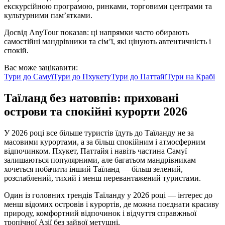
екскурсійною програмою, ринками, торговими центрами та
культурними пам’ятками.
Досвід AnyTour показав: ці напрямки часто обирають
самостійні мандрівники та сім’ї, які цінують автентичність і
спокій.
Вас може зацікавити:
Тури до
Самуї
Тури до
Пхукету
Тури до
Паттайї
Тури на
Крабі
Таїланд без натовпів: приховані
острови та спокійні курорти 2026
У 2026 році все більше туристів їдуть до Таїланду не за
масовими курортами, а за більш спокійним і атмосферним
відпочинком. Пхукет, Паттайя і навіть частина Самуї
залишаються популярними, але багатьом мандрівникам
хочеться побачити інший Таїланд — більш зелений,
розслаблений, тихий і менш перевантажений туристами.
Один із головних трендів Таїланду у 2026 році — інтерес до
менш відомих островів і курортів, де можна поєднати красиву
природу, комфортний відпочинок і відчуття справжньої
тропічної Азії без зайвої метушні.