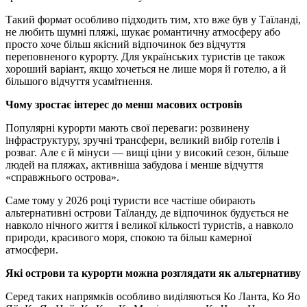
Такий формат особливо підходить тим, хто вже був у Таїланді,
не любить шумні пляжі, шукає романтичну атмосферу або
просто хоче більш якісний відпочинок без відчуття
переповненого курорту. Для українських туристів це також
хороший варіант, якщо хочеться не лише моря й готелю, а й
більшого відчуття усамітнення.
Чому зростає інтерес до менш масових островів
Популярні курорти мають свої переваги: розвинену
інфраструктуру, зручні трансфери, великий вибір готелів і
розваг. Але є й мінуси — вищі ціни у високий сезон, більше
людей на пляжах, активніша забудова і менше відчуття
«справжнього острова».
Саме тому у 2026 році туристи все частіше обирають
альтернативні острови Таїланду, де відпочинок будується не
навколо нічного життя і великої кількості туристів, а навколо
природи, красивого моря, спокою та більш камерної
атмосфери.
Які острови та курорти можна розглядати як альтернативу
Серед таких напрямків особливо виділяються Ко Ланта, Ко Яо