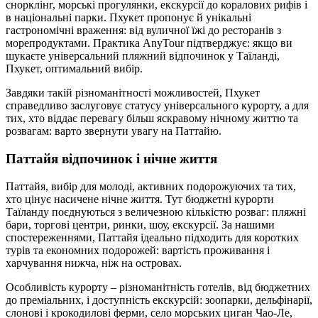
снорклінг, морські прогулянки, екскурсії до коралових рифів і
в національні парки. Пхукет пропонує й унікальні
гастрономічні враження: від вуличної їжі до ресторанів з
морепродуктами. Практика AnyTour підтверджує: якщо ви
шукаєте універсальний пляжний відпочинок у Таїланді,
Пхукет, оптимальний вибір.
Завдяки такій різноманітності можливостей, Пхукет
справедливо заслуговує статусу універсального курорту, а для
тих, хто віддає перевагу більш яскравому нічному життю та
розвагам: варто звернути увагу на Паттайю.
Паттайя відпочинок і нічне життя
Паттайя, вибір для молоді, активних подорожуючих та тих,
хто цінує насичене нічне життя. Тут бюджетні курорти
Таїланду поєднуються з величезною кількістю розваг: пляжні
бари, торгові центри, ринки, шоу, екскурсії. За нашими
спостереженнями, Паттайя ідеально підходить для коротких
турів та економних подорожей: вартість проживання і
харчування нижча, ніж на островах.
Особливість курорту – різноманітність готелів, від бюджетних
до преміальних, і доступність екскурсій: зоопарки, дельфінарії,
слонові і крокодилові ферми, село морських циган Чао-Ле,