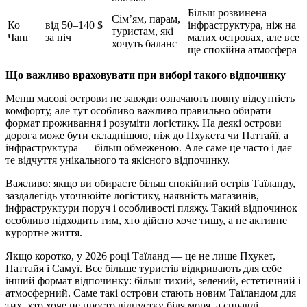
Більш розвинена
Сім’ям, парам,
Ко
від 50–140 $
інфраструктура, ніж на
туристам, які
Чанг
за ніч
малих островах, але все
хочуть баланс
ще спокійна атмосфера
Що важливо враховувати при виборі такого відпочинку
Менш масові острови не завжди означають повну відсутність
комфорту, але тут особливо важливо правильно обирати
формат проживання і розуміти логістику. На деякі острови
дорога може бути складнішою, ніж до Пхукета чи Паттайї, а
інфраструктура — більш обмеженою. Але саме це часто і дає
те відчуття унікального та якісного відпочинку.
Важливо: якщо ви обираєте більш спокійний острів Таїланду,
заздалегідь уточнюйте логістику, наявність магазинів,
інфраструктури поруч і особливості пляжу. Такий відпочинок
особливо підходить тим, хто дійсно хоче тишу, а не активне
курортне життя.
Якщо коротко, у 2026 році Таїланд — це не лише Пхукет,
Паттайя і Самуї. Все більше туристів відкривають для себе
інший формат відпочинку: більш тихий, зелений, естетичний і
атмосферний. Саме такі острови стають новим Таїландом для
тих, хто хоче не просто відпустку біля моря, а справді