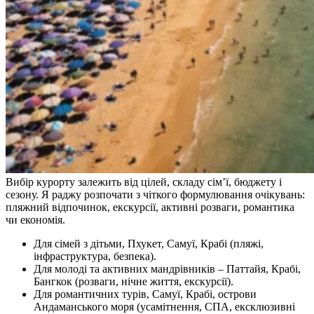
Вибір курорту залежить від цілей, складу сім’ї, бюджету і
сезону. Я раджу розпочати з чіткого формулювання очікувань:
пляжний відпочинок, екскурсії, активні розваги, романтика
чи економія.
Для сімей з дітьми, Пхукет, Самуї, Крабі (пляжі,
інфраструктура, безпека).
Для молоді та активних мандрівників – Паттайя, Крабі,
Бангкок (розваги, нічне життя, екскурсії).
Для романтичних турів, Самуї, Крабі, острови
Андаманського моря (усамітнення, СПА, ексклюзивні