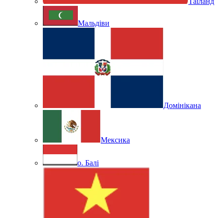
Таїланд
Мальдіви
Домінікана
Мексика
о. Балі