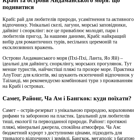
Крабі та острови Андаманського моря: що
подивитися
Крабі: рай для любителів природи, усамітнення та активного
відпочинку. Унікальні скелі, лагуни, морські заповідники,
дайвінг і снорклінг: все це приваблює молодят, пари і
любителів пригод. За нашими даними, Крабі: найкращий
вибір для романтичних турів, весільних церемоній та
ексклюзивних вражень.
Острови Андаманського моря (Пхі-Пхі, Ланта, Яо Яй) –
ідеальні для дайвінгу, снорклінгу, морських прогулянок. Тут
менше туристів, найчистіші пляжі та прозоре море. Практика
AnyTour: для клієнтів, які шукають екзотичний відпочинок у
Таїланді, ми рекомендуємо комбіновані тури з проживанням
на Крабі і островах.
Самет, Районг, Ча Ам і Бангкок: куди поїхати?
Самет – острів-резерват з унікальною природою, кораловими
рифами та забороною на пластик. Ідеальний для любителів
тиші, екології та первозданної природи. Районг: протяжні
пляжі, мінеральні джерела, спокійна атмосфера. Ча Ам:
бюджетний курорт з доступними цінами, підходить для
тривалого відпочинку і зимівлі. Бангкок, мегаполіс з багатою