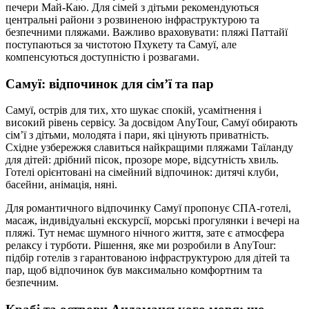
печери Май-Каю. Для сімей з дітьми рекомендуються
центральні райони з розвиненою інфраструктурою та
безпечними пляжами. Важливо враховувати: пляжі Паттайї
поступаються за чистотою Пхукету та Самуї, але
компенсуються доступністю і розвагами.
Самуї: відпочинок для сім’ї та пар
Самуї, острів для тих, хто шукає спокій, усамітнення і
високий рівень сервісу. За досвідом AnyTour, Самуї обирають
сім’ї з дітьми, молодята і пари, які цінують приватність.
Східне узбережжя славиться найкращими пляжами Таїланду
для дітей: дрібний пісок, прозоре море, відсутність хвиль.
Готелі орієнтовані на сімейний відпочинок: дитячі клуби,
басейни, анімація, няні.
Для романтичного відпочинку Самуї пропонує СПА-готелі,
масаж, індивідуальні екскурсії, морські прогулянки і вечері на
пляжі. Тут немає шумного нічного життя, зате є атмосфера
релаксу і турботи. Рішення, яке ми розробили в AnyTour:
підбір готелів з гарантованою інфраструктурою для дітей та
пар, щоб відпочинок був максимально комфортним та
безпечним.