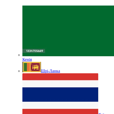
Кенія
Шрі-Ланка