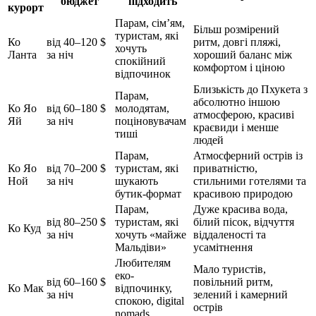
бюджет
підходить
курорт
Парам, сім’ям,
Більш розмірений
туристам, які
Ко
від 40–120 $
ритм, довгі пляжі,
хочуть
Ланта
за ніч
хороший баланс між
спокійний
комфортом і ціною
відпочинок
Близькість до Пхукета з
Парам,
абсолютно іншою
Ко Яо
від 60–180 $
молодятам,
атмосферою, красиві
Яй
за ніч
поціновувачам
краєвиди і менше
тиші
людей
Парам,
Атмосферний острів із
Ко Яо
від 70–200 $
туристам, які
приватністю,
Ной
за ніч
шукають
стильними готелями та
бутик-формат
красивою природою
Парам,
Дуже красива вода,
від 80–250 $
туристам, які
білий пісок, відчуття
Ко Куд
за ніч
хочуть «майже
віддаленості та
Мальдіви»
усамітнення
Любителям
Мало туристів,
еко-
від 60–160 $
повільний ритм,
Ко Мак
відпочинку,
за ніч
зелений і камерний
спокою, digital
острів
nomads