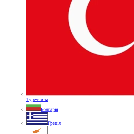
Туреччина
Болгарія
Греція