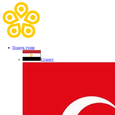
Пошук турів
Єгипет