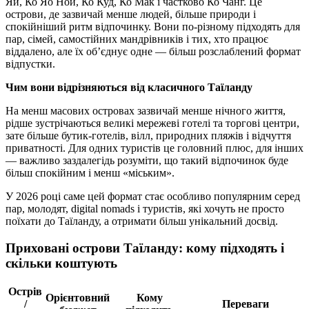
Яй, Ко Яо Ной, Ко Куд, Ко Мак і частково Ко Чанг. Це
острови, де зазвичай менше людей, більше природи і
спокійніший ритм відпочинку. Вони по-різному підходять для
пар, сімей, самостійних мандрівників і тих, хто працює
віддалено, але їх об’єднує одне — більш розслаблений формат
відпустки.
Чим вони відрізняються від класичного Таїланду
На менш масових островах зазвичай менше нічного життя,
рідше зустрічаються великі мережеві готелі та торгові центри,
зате більше бутик-готелів, вілл, природних пляжів і відчуття
приватності. Для одних туристів це головний плюс, для інших
— важливо заздалегідь розуміти, що такий відпочинок буде
більш спокійним і менш «міським».
У 2026 році саме цей формат стає особливо популярним серед
пар, молодят, digital nomads і туристів, які хочуть не просто
поїхати до Таїланду, а отримати більш унікальний досвід.
Приховані острови Таїланду: кому підходять і
скільки коштують
Острів
Орієнтовний
Кому
/
Переваги