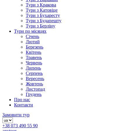
Тури з Кракова
Тури з Катовіце
Тури з Бухаресту
Тури з Будапешту
Тури з Берліну
Тури по місяцях
Січень
Лютий
Березень
Квітень
Травень
Червень
Липень
Серпень
Вересень
Жовтень
Листопад
Грудень
Про нас
Контакти
Замовити тур
+38 073 490 55 90
anytour