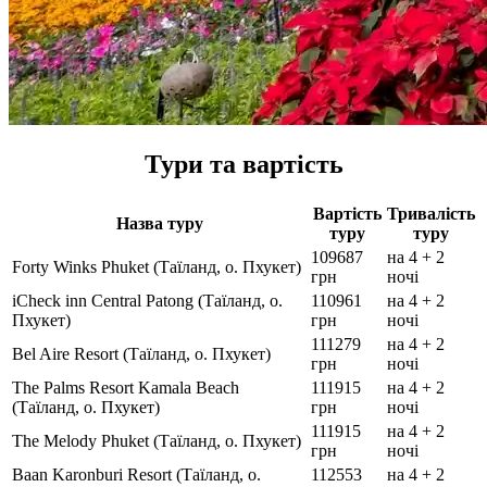
Тури та вартість
Вартість
Тривалість
Назва туру
туру
туру
109687
на 4 + 2
Forty Winks Phuket (Таїланд, о. Пхукет)
грн
ночі
iCheck inn Central Patong (Таїланд, о.
110961
на 4 + 2
Пхукет)
грн
ночі
111279
на 4 + 2
Bel Aire Resort (Таїланд, о. Пхукет)
грн
ночі
The Palms Resort Kamala Beach
111915
на 4 + 2
(Таїланд, о. Пхукет)
грн
ночі
111915
на 4 + 2
The Melody Phuket (Таїланд, о. Пхукет)
грн
ночі
Baan Karonburi Resort (Таїланд, о.
112553
на 4 + 2