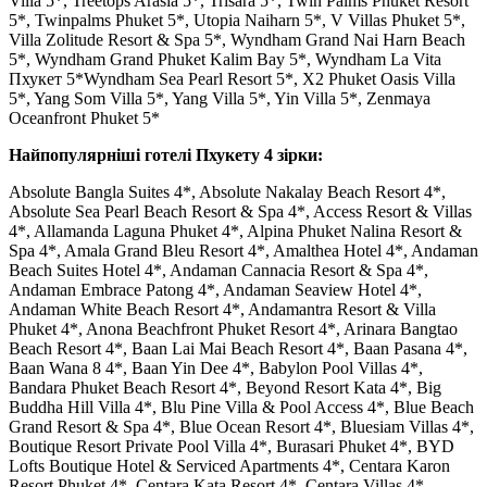
Villa 5*, Treetops Arasia 5*, Trisara 5*, Twin Palms Phuket Resort
5*, Twinpalms Phuket 5*, Utopia Naiharn 5*, V Villas Phuket 5*,
Villa Zolitude Resort & Spa 5*, Wyndham Grand Nai Harn Beach
5*, Wyndham Grand Phuket Kalim Bay 5*, Wyndham La Vita
Пхукет 5*Wyndham Sea Pearl Resort 5*, X2 Phuket Oasis Villa
5*, Yang Som Villa 5*, Yang Villa 5*, Yin Villa 5*, Zenmaya
Oceanfront Phuket 5*
Найпопулярніші готелі Пхукету 4 зірки:
Absolute Bangla Suites 4*, Absolute Nakalay Beach Resort 4*,
Absolute Sea Pearl Beach Resort & Spa 4*, Access Resort & Villas
4*, Allamanda Laguna Phuket 4*, Alpina Phuket Nalina Resort &
Spa 4*, Amala Grand Bleu Resort 4*, Amalthea Hotel 4*, Andaman
Beach Suites Hotel 4*, Andaman Cannacia Resort & Spa 4*,
Andaman Embrace Patong 4*, Andaman Seaview Hotel 4*,
Andaman White Beach Resort 4*, Andamantra Resort & Villa
Phuket 4*, Anona Beachfront Phuket Resort 4*, Arinara Bangtao
Beach Resort 4*, Baan Lai Mai Beach Resort 4*, Baan Pasana 4*,
Baan Wana 8 4*, Baan Yin Dee 4*, Babylon Pool Villas 4*,
Bandara Phuket Beach Resort 4*, Beyond Resort Kata 4*, Big
Buddha Hill Villa 4*, Blu Pine Villa & Pool Access 4*, Blue Beach
Grand Resort & Spa 4*, Blue Ocean Resort 4*, Bluesiam Villas 4*,
Boutique Resort Private Pool Villa 4*, Burasari Phuket 4*, BYD
Lofts Boutique Hotel & Serviced Apartments 4*, Centara Karon
Resort Phuket 4*, Centara Kata Resort 4*, Centara Villas 4*,