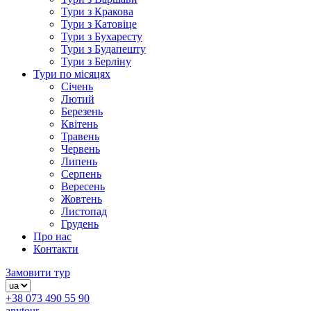
Тури з Кракова
Тури з Катовіце
Тури з Бухаресту
Тури з Будапешту
Тури з Берліну
Тури по місяцях
Січень
Лютий
Березень
Квітень
Травень
Червень
Липень
Серпень
Вересень
Жовтень
Листопад
Грудень
Про нас
Контакти
Замовити тур
+38 073 490 55 90
anytour