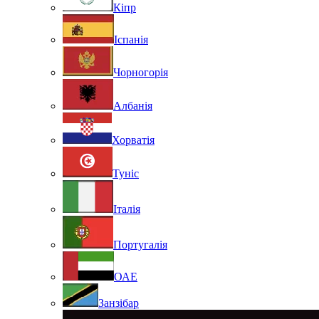
Кіпр
Іспанія
Чорногорія
Албанія
Хорватія
Туніс
Італія
Португалія
ОАЕ
Занзібар