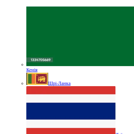
Кенія
Шрі-Ланка