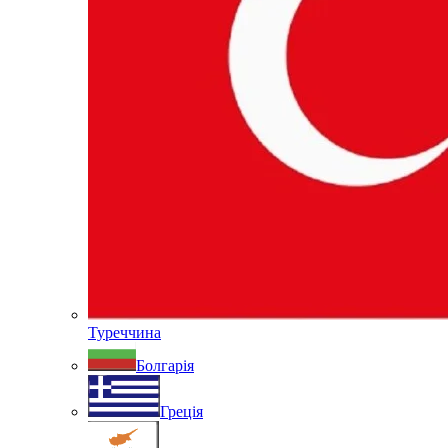
Туреччина
Болгарія
Греція