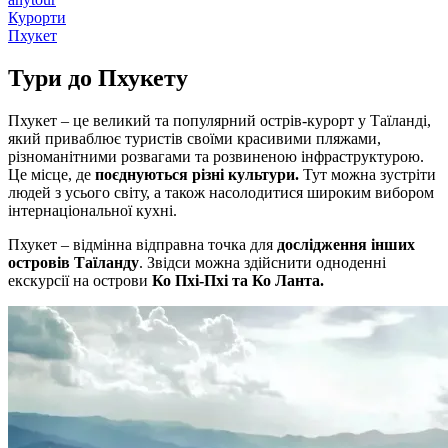
Курорти
Пхукет
Тури до
Пхукету
Пхукет – це великий та популярний острів-курорт у Таїланді,
який приваблює туристів своїми красивими пляжами,
різноманітними розвагами та розвиненою інфраструктурою.
Це місце, де
поєднуються різні культури.
Тут можна зустріти
людей з усього світу, а також насолодитися широким вибором
інтернаціональної кухні.
Пхукет – відмінна відправна точка для
дослідження інших
островів Таїланду
. Звідси можна здійснити одноденні
екскурсії на острови
Ко Пхі-Пхі та Ко Ланта.