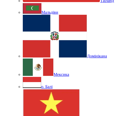
Таїланд
Мальдіви
Домінікана
Мексика
о. Балі