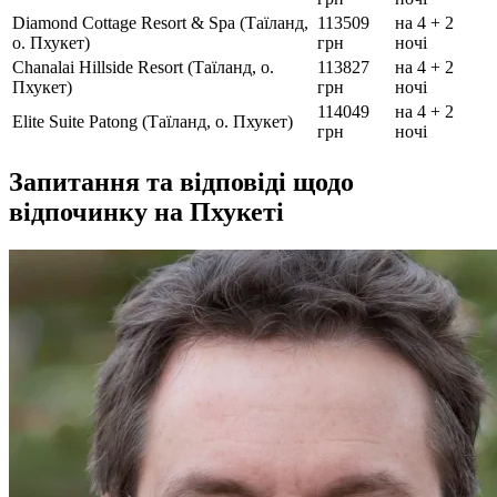
Diamond Cottage Resort & Spa (Таїланд,
113509
на 4 + 2
о. Пхукет)
грн
ночі
Chanalai Hillside Resort (Таїланд, о.
113827
на 4 + 2
Пхукет)
грн
ночі
114049
на 4 + 2
Elite Suite Patong (Таїланд, о. Пхукет)
грн
ночі
Запитання та відповіді щодо
відпочинку на Пхукеті