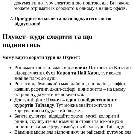
документи по туру електронною поштою, але Ви також
можете отримати їх особисто в одному з наших офісів.
Прибудьте на місце та насолоджуйтесь своєю
відпусткою!
Пхукет- куди сходити та що
подивитись
Чому варто обрати тури на Пхукет?
Різноманітність пляжів: від
жвавих Патонга та Ката
до
відокремлених
бухт Карон та Най Харн
, тут кожен
знайде пляж до душі.
Розваги на будь-який смак: дайвінг, снорклінг, серфінг,
каякінг, рафтинг, джип-сафарі, нічне життя – на цьому
острові нудьгувати не доведеться.
Доступні ціни:
Пхукет – один із найдоступніших
курортів Таїланду.
Тут можна знайти житло та
харчування на будь-який бюджет.
Багата культура: відвідайте храми, музеї, колоритні
ринки, скуштуйте найсмачніші страви тайської кухні –
пориньте в атмосферу самобутньої культури Таїланду.
Відмінне місце для відпочинку: це райський куточок для