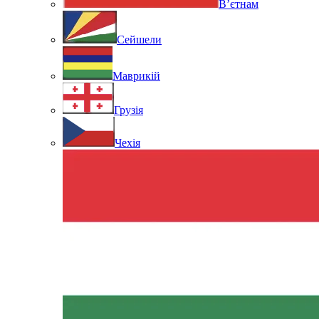
В’єтнам
Сейшели
Маврикій
Грузія
Чехія