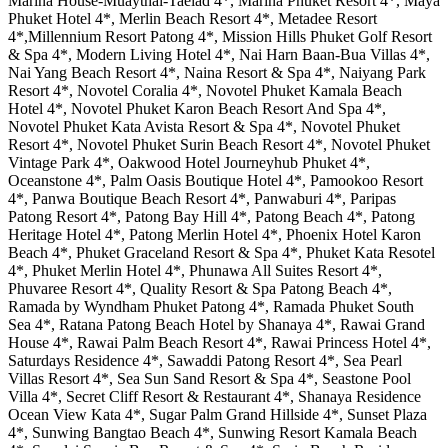
Marina House-Muaythai-Taeiad 4*, Marina Phuket Resort 4*, Maya
Phuket Hotel 4*, Merlin Beach Resort 4*, Metadee Resort
4*,Millennium Resort Patong 4*, Mission Hills Phuket Golf Resort
& Spa 4*, Modern Living Hotel 4*, Nai Harn Baan-Bua Villas 4*,
Nai Yang Beach Resort 4*, Naina Resort & Spa 4*, Naiyang Park
Resort 4*, Novotel Coralia 4*, Novotel Phuket Kamala Beach
Hotel 4*, Novotel Phuket Karon Beach Resort And Spa 4*,
Novotel Phuket Kata Avista Resort & Spa 4*, Novotel Phuket
Resort 4*, Novotel Phuket Surin Beach Resort 4*, Novotel Phuket
Vintage Park 4*, Oakwood Hotel Journeyhub Phuket 4*,
Oceanstone 4*, Palm Oasis Boutique Hotel 4*, Pamookoo Resort
4*, Panwa Boutique Beach Resort 4*, Panwaburi 4*, Paripas
Patong Resort 4*, Patong Bay Hill 4*, Patong Beach 4*, Patong
Heritage Hotel 4*, Patong Merlin Hotel 4*, Phoenix Hotel Karon
Beach 4*, Phuket Graceland Resort & Spa 4*, Phuket Kata Resotel
4*, Phuket Merlin Hotel 4*, Phunawa All Suites Resort 4*,
Phuvaree Resort 4*, Quality Resort & Spa Patong Beach 4*,
Ramada by Wyndham Phuket Patong 4*, Ramada Phuket South
Sea 4*, Ratana Patong Beach Hotel by Shanaya 4*, Rawai Grand
House 4*, Rawai Palm Beach Resort 4*, Rawai Princess Hotel 4*,
Saturdays Residence 4*, Sawaddi Patong Resort 4*, Sea Pearl
Villas Resort 4*, Sea Sun Sand Resort & Spa 4*, Seastone Pool
Villa 4*, Secret Cliff Resort & Restaurant 4*, Shanaya Residence
Ocean View Kata 4*, Sugar Palm Grand Hillside 4*, Sunset Plaza
4*, Sunwing Bangtao Beach 4*, Sunwing Resort Kamala Beach