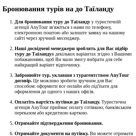
Бронювання турів на до Таїланду
Для бронювання туру до Таїланду
у туристичній
агенції AnyTour зв'яжіться з нами по телефону,
електронною поштою або залиште заявку на нашому
сайті через зручний месенджер.
Наші досвідчені менеджери зроблять для Вас підбір
туру до Таїланду
в декількох варіантах згідно з Вашими
побажаннями, щоб Ви мали змогу вибрати для себе
найкращий варіант відпочинку.
Забронюйте тур, уклавши з турагентством AnyTour
договір.
Це можливо зробити зручним для Вас
способом: оформити все онлайн або під'їхати для
оформлення до одного з наших офісів.
Оплатіть вартість путівки до Таїланду.
Туристична
агенція AnyTour приймає оплату готівкою, банківським
переказом або кредитною карткою.
Отримайте підтвердження бронювання.
Отримайте документи на путівку.
Ви можете отримати