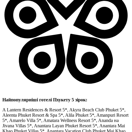
Найпопулярніші готелі Пхукету 5 зірок:
A Lantern Residences & Resort 5*, Akyra Beach Club Phuket 5*,
Aleenta Phuket Resort & Spa 5*, Alila Phuket 5*, Amanpuri Resort
5*, Amarelo Villa 5*, Amatara Wellness Resort 5*, Ananda на
Jivana Villas 5*, Anantara Layan Phuket Resort 5*, Anantara Mai
Khao Phuket Villas 5*, Anantara Vacation Club Phuket Mai Khao