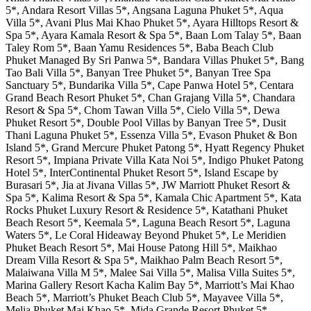
5*, Andara Resort Villas 5*, Angsana Laguna Phuket 5*, Aqua
Villa 5*, Avani Plus Mai Khao Phuket 5*, Ayara Hilltops Resort &
Spa 5*, Ayara Kamala Resort & Spa 5*, Baan Lom Talay 5*, Baan
Taley Rom 5*, Baan Yamu Residences 5*, Baba Beach Club
Phuket Managed By Sri Panwa 5*, Bandara Villas Phuket 5*, Bang
Tao Bali Villa 5*, Banyan Tree Phuket 5*, Banyan Tree Spa
Sanctuary 5*, Bundarika Villa 5*, Cape Panwa Hotel 5*, Centara
Grand Beach Resort Phuket 5*, Chan Grajang Villa 5*, Chandara
Resort & Spa 5*, Chom Tawan Villa 5*, Cielo Villa 5*, Dewa
Phuket Resort 5*, Double Pool Villas by Banyan Tree 5*, Dusit
Thani Laguna Phuket 5*, Essenza Villa 5*, Evason Phuket & Bon
Island 5*, Grand Mercure Phuket Patong 5*, Hyatt Regency Phuket
Resort 5*, Impiana Private Villa Kata Noi 5*, Indigo Phuket Patong
Hotel 5*, InterContinental Phuket Resort 5*, Island Escape by
Burasari 5*, Jia at Jivana Villas 5*, JW Marriott Phuket Resort &
Spa 5*, Kalima Resort & Spa 5*, Kamala Chic Apartment 5*, Kata
Rocks Phuket Luxury Resort & Residence 5*, Katathani Phuket
Beach Resort 5*, Keemala 5*, Laguna Beach Resort 5*, Laguna
Waters 5*, Le Coral Hideaway Beyond Phuket 5*, Le Meridien
Phuket Beach Resort 5*, Mai House Patong Hill 5*, Maikhao
Dream Villa Resort & Spa 5*, Maikhao Palm Beach Resort 5*,
Malaiwana Villa M 5*, Malee Sai Villa 5*, Malisa Villa Suites 5*,
Marina Gallery Resort Kacha Kalim Bay 5*, Marriott’s Mai Khao
Beach 5*, Marriott’s Phuket Beach Club 5*, Mayavee Villa 5*,
Melia Phuket Mai Khao 5*, Mida Grande Resort Phuket 5*,