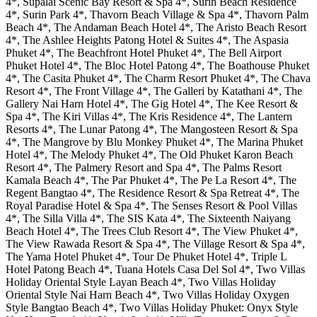
4*, Supalai Scenic Bay Resort & Spa 4*, Surin Beach Residence
4*, Surin Park 4*, Thavorn Beach Village & Spa 4*, Thavorn Palm
Beach 4*, The Andaman Beach Hotel 4*, The Aristo Beach Resort
4*, The Ashlee Heights Patong Hotel & Suites 4*, The Aspasia
Phuket 4*, The Beachfront Hotel Phuket 4*, The Bell Airport
Phuket Hotel 4*, The Bloc Hotel Patong 4*, The Boathouse Phuket
4*, The Casita Phuket 4*, The Charm Resort Phuket 4*, The Chava
Resort 4*, The Front Village 4*, The Galleri by Katathani 4*, The
Gallery Nai Harn Hotel 4*, The Gig Hotel 4*, The Kee Resort &
Spa 4*, The Kiri Villas 4*, The Kris Residence 4*, The Lantern
Resorts 4*, The Lunar Patong 4*, The Mangosteen Resort & Spa
4*, The Mangrove by Blu Monkey Phuket 4*, The Marina Phuket
Hotel 4*, The Melody Phuket 4*, The Old Phuket Karon Beach
Resort 4*, The Palmery Resort and Spa 4*, The Palms Resort
Kamala Beach 4*, The Par Phuket 4*, The Pe La Resort 4*, The
Regent Bangtao 4*, The Residence Resort & Spa Retreat 4*, The
Royal Paradise Hotel & Spa 4*, The Senses Resort & Pool Villas
4*, The Silla Villa 4*, The SIS Kata 4*, The Sixteenth Naiyang
Beach Hotel 4*, The Trees Club Resort 4*, The View Phuket 4*,
The View Rawada Resort & Spa 4*, The Village Resort & Spa 4*,
The Yama Hotel Phuket 4*, Tour De Phuket Hotel 4*, Triple L
Hotel Patong Beach 4*, Tuana Hotels Casa Del Sol 4*, Two Villas
Holiday Oriental Style Layan Beach 4*, Two Villas Holiday
Oriental Style Nai Harn Beach 4*, Two Villas Holiday Oxygen
Style Bangtao Beach 4*, Two Villas Holiday Phuket: Onyx Style