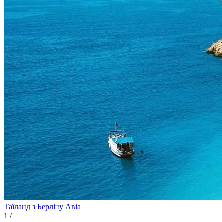
Таїланд з Берліну
Авіа
1
/