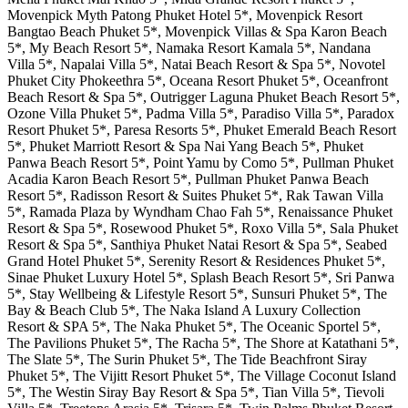
Movenpick Myth Patong Phuket Hotel 5*, Movenpick Resort
Bangtao Beach Phuket 5*, Movenpick Villas & Spa Karon Beach
5*, My Beach Resort 5*, Namaka Resort Kamala 5*, Nandana
Villa 5*, Napalai Villa 5*, Natai Beach Resort & Spa 5*, Novotel
Phuket City Phokeethra 5*, Oceana Resort Phuket 5*, Oceanfront
Beach Resort & Spa 5*, Outrigger Laguna Phuket Beach Resort 5*,
Ozone Villa Phuket 5*, Padma Villa 5*, Paradiso Villa 5*, Paradox
Resort Phuket 5*, Paresa Resorts 5*, Phuket Emerald Beach Resort
5*, Phuket Marriott Resort & Spa Nai Yang Beach 5*, Phuket
Panwa Beach Resort 5*, Point Yamu by Como 5*, Pullman Phuket
Acadia Karon Beach Resort 5*, Pullman Phuket Panwa Beach
Resort 5*, Radisson Resort & Suites Phuket 5*, Rak Tawan Villa
5*, Ramada Plaza by Wyndham Chao Fah 5*, Renaissance Phuket
Resort & Spa 5*, Rosewood Phuket 5*, Roxo Villa 5*, Sala Phuket
Resort & Spa 5*, Santhiya Phuket Natai Resort & Spa 5*, Seabed
Grand Hotel Phuket 5*, Serenity Resort & Residences Phuket 5*,
Sinae Phuket Luxury Hotel 5*, Splash Beach Resort 5*, Sri Panwa
5*, Stay Wellbeing & Lifestyle Resort 5*, Sunsuri Phuket 5*, The
Bay & Beach Club 5*, The Naka Island A Luxury Collection
Resort & SPA 5*, The Naka Phuket 5*, The Oceanic Sportel 5*,
The Pavilions Phuket 5*, The Racha 5*, The Shore at Katathani 5*,
The Slate 5*, The Surin Phuket 5*, The Tide Beachfront Siray
Phuket 5*, The Vijitt Resort Phuket 5*, The Village Coconut Island
5*, The Westin Siray Bay Resort & Spa 5*, Tian Villa 5*, Tievoli