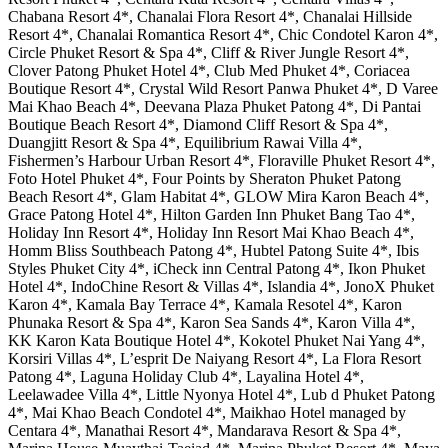
Chabana Resort 4*, Chanalai Flora Resort 4*, Chanalai Hillside
Resort 4*, Chanalai Romantica Resort 4*, Chic Condotel Karon 4*,
Circle Phuket Resort & Spa 4*, Cliff & River Jungle Resort 4*,
Clover Patong Phuket Hotel 4*, Club Med Phuket 4*, Coriacea
Boutique Resort 4*, Crystal Wild Resort Panwa Phuket 4*, D Varee
Mai Khao Beach 4*, Deevana Plaza Phuket Patong 4*, Di Pantai
Boutique Beach Resort 4*, Diamond Cliff Resort & Spa 4*,
Duangjitt Resort & Spa 4*, Equilibrium Rawai Villa 4*,
Fishermen’s Harbour Urban Resort 4*, Floraville Phuket Resort 4*,
Foto Hotel Phuket 4*, Four Points by Sheraton Phuket Patong
Beach Resort 4*, Glam Habitat 4*, GLOW Mira Karon Beach 4*,
Grace Patong Hotel 4*, Hilton Garden Inn Phuket Bang Tao 4*,
Holiday Inn Resort 4*, Holiday Inn Resort Mai Khao Beach 4*,
Homm Bliss Southbeach Patong 4*, Hubtel Patong Suite 4*, Ibis
Styles Phuket City 4*, iCheck inn Central Patong 4*, Ikon Phuket
Hotel 4*, IndoChine Resort & Villas 4*, Islandia 4*, JonoX Phuket
Karon 4*, Kamala Bay Terrace 4*, Kamala Resotel 4*, Karon
Phunaka Resort & Spa 4*, Karon Sea Sands 4*, Karon Villa 4*,
KK Karon Kata Boutique Hotel 4*, Kokotel Phuket Nai Yang 4*,
Korsiri Villas 4*, L’esprit De Naiyang Resort 4*, La Flora Resort
Patong 4*, Laguna Holiday Club 4*, Layalina Hotel 4*,
Leelawadee Villa 4*, Little Nyonya Hotel 4*, Lub d Phuket Patong
4*, Mai Khao Beach Condotel 4*, Maikhao Hotel managed by
Centara 4*, Manathai Resort 4*, Mandarava Resort & Spa 4*,