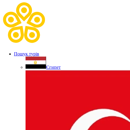
Пошук турів
Єгипет