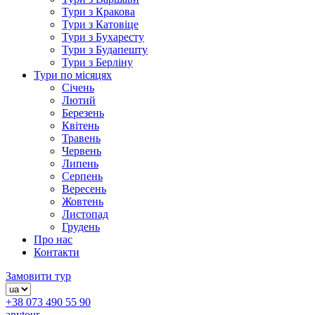
Тури з Кракова
Тури з Катовіце
Тури з Бухаресту
Тури з Будапешту
Тури з Берліну
Тури по місяцях
Січень
Лютий
Березень
Квітень
Травень
Червень
Липень
Серпень
Вересень
Жовтень
Листопад
Грудень
Про нас
Контакти
Замовити тур
+38 073 490 55 90
anytour