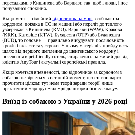
пересадками з Кишинева або Варшави так, щоб і люди, і пес
почувалися спокійно.
Якщо мета — сімейний
відпочинок на морі
з собакою за
кордоном, поїздка в ЄС на машині або переліт до теплого
узбережжя з Кишинева (RMO), Варшави (WAW), Кракова
(KRK), Катовіце (KTW), Бухареста (OTP) або Будапешта
(BUD), то головне — правильно вибудувати послідовність
кроків і вкластися у строки. У цьому матеріалі я пройду весь
шлях: від першого щеплення до шенгенського кордону і
поселення в pet-friendly готель, спираючись на живий досвід
клієнтів AnyTour і актуальні європейські правила.
Якщо хочеться впевненості, що відпочинок за кордоном з
собакою не зірветься в останній момент, цю статтю варто
прочитати цілком: тут нема теорії заради теорії, лише
практичний маршрут «від мрії до шторки бізнес‑класу».
Виїзд із собакою з України у 2026 році