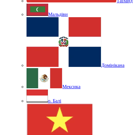
Таїланд
Мальдіви
Домінікана
Мексика
о. Балі