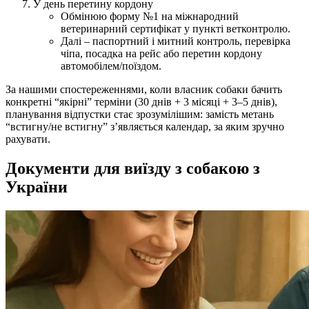
У день перетину кордону
Обмінюю форму №1 на міжнародний
ветеринарний сертифікат у пункті ветконтролю.
Далі – паспортний і митний контроль, перевірка
чіпа, посадка на рейс або перетин кордону
автомобілем/поїздом.
За нашими спостереженнями, коли власник собаки бачить
конкретні “якірні” терміни (30 днів + 3 місяці + 3–5 днів),
планування відпустки стає зрозумілішим: замість метань
“встигну/не встигну” з’являється календар, за яким зручно
рахувати.
Документи для виїзду з собакою з
України