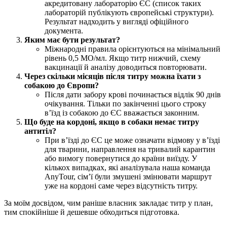
акредитовану лабораторію ЄС (список таких
лабораторій публікують європейські структури).
Результат надходить у вигляді офіційного
документа.
Яким має бути результат?
Міжнародні правила орієнтуються на мінімальний
рівень 0,5 МО/мл. Якщо титр нижчий, схему
вакцинації й аналізу доводиться повторювати.
Через скільки місяців після титру можна їхати з
собакою до Європи?
Після дати забору крові починається відлік 90 днів
очікування. Тільки по закінченні цього строку
в’їзд із собакою до ЄС вважається законним.
Що буде на кордоні, якщо в собаки немає титру
антитіл?
При в’їзді до ЄС це може означати відмову у в’їзді
для тварини, направлення на тривалий карантин
або вимогу повернутися до країни виїзду. У
кількох випадках, які аналізувала наша команда
AnyTour, сім’ї були змушені змінювати маршрут
уже на кордоні саме через відсутність титру.
За моїм досвідом, чим раніше власник закладає титр у план,
тим спокійніше й дешевше обходиться підготовка.