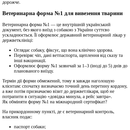
дорожче.
Ветеринарна форма №1 для вивезення тварини
Ветеринарна форма №1 — це внутрішній український
документ, без якого виїзд з собакою з України суттєво
ускладнюється. Її оформлює державний ветеринарний лікар у
держветклініці:
Оглядає собаку, фіксує, що вона клінічно здорова.
Перевіряє чіп, дані ветпаспорта, щеплення від сказу та
інші вакцинації.
Оформлює форму №1 зазвичай за 1–3 (іноді до 5) днів до
планованого виїзду.
Термін дії форми обмежений, тому я завжди наголошую
клієнтам: спочатку визначаємо точний день перетину кордону,
а вже потім призначаємо візит до держветлікаря, щоб не
потрапити в ситуацію «довідка минула, а рейс завтра».
Як обміняти форму №1 на міжнародний сертифікат?
На прикордонному пункті, де є ветеринарний контроль,
власник подає:
паспорт собаки;