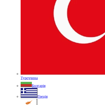
Туреччина
Болгарія
Греція