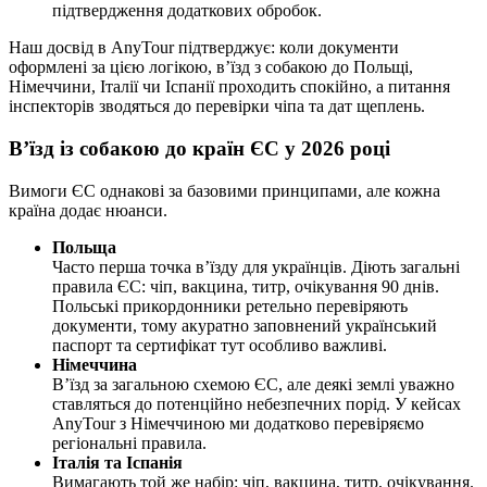
підтвердження додаткових обробок.
Наш досвід в AnyTour підтверджує: коли документи
оформлені за цією логікою, в’їзд з собакою до Польщі,
Німеччини, Італії чи Іспанії проходить спокійно, а питання
інспекторів зводяться до перевірки чіпа та дат щеплень.
В’їзд із собакою до країн ЄС у 2026 році
Вимоги ЄС однакові за базовими принципами, але кожна
країна додає нюанси.
Польща
Часто перша точка в’їзду для українців. Діють загальні
правила ЄС: чіп, вакцина, титр, очікування 90 днів.
Польські прикордонники ретельно перевіряють
документи, тому акуратно заповнений український
паспорт та сертифікат тут особливо важливі.
Німеччина
В’їзд за загальною схемою ЄС, але деякі землі уважно
ставляться до потенційно небезпечних порід. У кейсах
AnyTour з Німеччиною ми додатково перевіряємо
регіональні правила.
Італія та Іспанія
Вимагають той же набір: чіп, вакцина, титр, очікування.