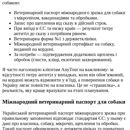
собакою:
Ветеринарний паспорт міжнародного зразка для собаки
з мікрочіпом, вакцинаціями та обробками.
Запис про щеплення від сказу в дійсний строк.
При виїзді в ЄС та низку країн — результат титру
антитіл до сказу з потрібним рівнем.
Ветеринарна форма №1 з держветклініки.
Міжнародний ветеринарний сертифікат на собаку,
виданий на кордоні.
За потреби — підтвердження додаткових щеплень і
обробок (глисти, кліщі, екзотичні захворювання).
Я часто наголошую клієнтам AnyTour на важливому: за
відсутності титру антитіл у випадках, коли він обов’язковий,
на кордоні можуть відмовити у в’їзді, а повернення собаки в
Україну лягає повністю на власника. Це не «страшилка», а
реальність, яку краще врахувати на етапі планування.
Міжнародний ветеринарний паспорт для собаки
Український ветеринарний паспорт міжнародного зразка при
правильному заповненні відповідає стандартам ЄС: у ньому є
дані про власника, собаку, мікрочіп, щеплення та обробки.
Такий паспорт оформлюють у держветклініках та приватних