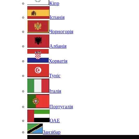
Кіпр
Іспанія
Чорногорія
Албанія
Хорватія
Туніс
Італія
Португалія
ОАЕ
Занзібар