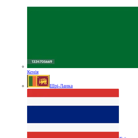
Кенія
Шрі-Ланка