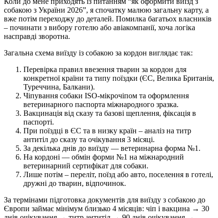
Коли до мене приходять із питанням “як оформити виїзд з
собакою з України 2026”, я спочатку малюю загальну карту, а
вже потім переходжу до деталей. Помилка багатьох власників
– починати з вибору готелю або авіакомпанії, хоча логіка
насправді зворотна.
Загальна схема виїзду із собакою за кордон виглядає так:
Перевірка правил ввезення тварин за кордон для
конкретної країни та типу поїздки (ЄС, Велика Британія,
Туреччина, Балкани).
Чіпування собаки ISO-мікрочіпом та оформлення
ветеринарного паспорта міжнародного зразка.
Вакцинація від сказу та базові щеплення, фіксація в
паспорті.
При поїздці в ЄС та в низку країн – аналіз на титр
антитіл до сказу та очікування 3 місяці.
За декілька днів до виїзду — ветеринарна форма №1.
На кордоні — обмін форми №1 на міжнародний
ветеринарний сертифікат для собаки.
Лише потім – переліт, поїзд або авто, поселення в готелі,
дружні до тварин, відпочинок.
За термінами підготовка документів для виїзду з собакою до
Європи займає мінімум близько 4 місяців: чіп і вакцина → 30
днів очікування → титр антитіл → 90 днів очікування →