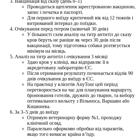
Вакцинація від сказу (день 0–1)
Проводиться щеплення зареєстрованою вакциною,
запис і печатка в паспорті.
Для першого виїзду критичний вік від 12 тижнів і
витриманий інтервал до поїздки.
Очікування перед титром (зазвичай 30 днів)
У більшості схем аналізу на титр антитіл до сказу
кров беруть не раніше як через 30 днів після
вакцинації, тому підготовка собаки розтягується
мінімум на місяць.
Аналіз на титр антитіл і очікування 3 місяці
Здаю кров у клініці, яка відправляє її в
акредитовану лабораторію ЄС.
Після отримання результату починається відлік 90
днів очікування до виїзду в ЄС.
На практиці у клієнтів AnyTour цей період
перетворюється на час для планування маршруту,
бронювання готелів, дружніх до тварин, та вибору
оптимального вильоту з Вільнюса, Варшави або
Кишинева.
За 3–5 днів до виїзду
Отримую ветеринарну форму №1, проходжу
клінічний огляд.
Паралельно оформляю обробки від паразитів,
якщо того вимагає країна в’їзду.