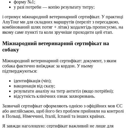
форму №1;
у разі потреби — копію результату титру;
і отримує міжнародний ветеринарний сертифікат. У практиці
AnyTour ми для складних маршрутів (переліт з пересадкою,
комбінований шлях потяг + літак) заздалегідь прописуємо, на
якому саме пункті та коли зручніше проходити цей етап.
Міжнародний ветеринарний сертифікат на
собаку
Міжнародний ветеринарний сертифікат: документ, з яким
собака фактично виїжджає за кордон. У ньому
підтверджуються:
ідентифікація (чіп);
вакцинація від сказу;
результати аналізу на титр антитіл (якщо потрібні);
відсутність клінічних ознак захворювань.
Зазвичай сертифікат оформляють однією з офіційних мов ЄС
або англійською, щоб його без проблем прийняли на контролі
в Польщі, Німеччині, Італії, Іспанії та інших країнах.
Я завжди наголошую: сертифікат важливий не лише для