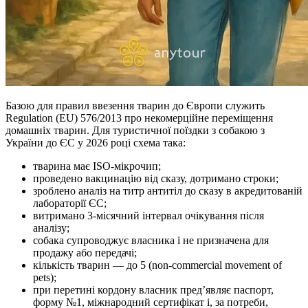
Базою для правил ввезення тварин до Європи служить
Regulation (EU) 576/2013 про некомерційне переміщення
домашніх тварин. Для туристичної поїздки з собакою з
України до ЄС у 2026 році схема така:
тварина має ISO-мікрочип;
проведено вакцинацію від сказу, дотримано строки;
зроблено аналіз на титр антитіл до сказу в акредитованій
лабораторії ЄС;
витримано 3-місячний інтервал очікування після
аналізу;
собака супроводжує власника і не призначена для
продажу або передачі;
кількість тварин — до 5 (non-commercial movement of
pets);
при перетині кордону власник пред’являє паспорт,
форму №1, міжнародний сертифікат і, за потреби,