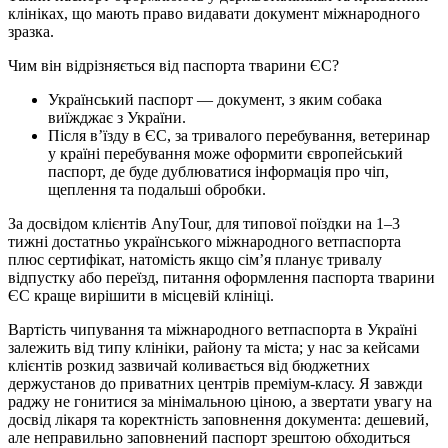
клініках, що мають право видавати документ міжнародного
зразка.
Чим він відрізняється від паспорта тварини ЄС?
Український паспорт — документ, з яким собака
виїжджає з України.
Після в’їзду в ЄС, за тривалого перебування, ветеринар
у країні перебування може оформити європейський
паспорт, де буде дублюватися інформація про чіп,
щеплення та подальші обробки.
За досвідом клієнтів AnyTour, для типової поїздки на 1–3
тижні достатньо українського міжнародного ветпаспорта
плюс сертифікат, натомість якщо сім’я планує тривалу
відпустку або переїзд, питання оформлення паспорта тварини
ЄС краще вирішити в місцевій клініці.
Вартість чипування та міжнародного ветпаспорта в Україні
залежить від типу клініки, району та міста; у нас за кейсами
клієнтів розкид зазвичай коливається від бюджетних
держустанов до приватних центрів преміум-класу. Я завжди
раджу не гонитися за мінімальною ціною, а звертати увагу на
досвід лікаря та коректність заповнення документа: дешевий,
але неправильно заповнений паспорт зрештою обходиться