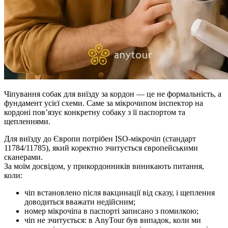
Чіпування собак для виїзду за кордон — це не формальність, а
фундамент усієї схеми. Саме за мікрочипом інспектор на
кордоні пов’язує конкретну собаку з її паспортом та
щепленнями.
Для виїзду до Європи потрібен ISO-мікрочіп (стандарт
11784/11785), який коректно зчитується європейськими
сканерами.
За моїм досвідом, у прикордонників виникають питання,
коли:
чіп встановлено після вакцинації від сказу, і щеплення
доводиться вважати недійсним;
номер мікрочіпа в паспорті записано з помилкою;
чіп не зчитується: в AnyTour був випадок, коли ми