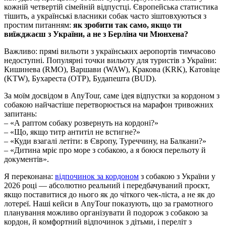
кожній четвертій сімейній відпустці. Європейська статистика
тішить, а українські власники собак часто зіштовхуються з
простим питанням:
як зробити так само, якщо ти
виїжджаєш з України, а не з Берліна чи Мюнхена?
Важливо: прямі вильоти з українських аеропортів тимчасово
недоступні. Популярні точки вильоту для туристів з України:
Кишинева (RMO), Варшави (WAW), Кракова (KRK), Катовіце
(KTW), Бухареста (OTP), Будапешта (BUD).
За моїм досвідом в AnyTour, саме ідея відпустки за кордоном з
собакою найчастіше перетворюється на марафон тривожних
запитань:
– «А раптом собаку розвернуть на кордоні?»
– «Що, якщо титр антитіл не встигне?»
– «Куди взагалі летіти: в Європу, Туреччину, на Балкани?»
– «Дитина мріє про море з собакою, а я боюся перельоту й
документів».
Я переконана:
відпочинок за кордоном
з собакою з України у
2026 році — абсолютно реальний і передбачуваний проєкт,
якщо поставитися до нього як до чіткого чек‑ліста, а не як до
лотереї. Наші кейси в AnyTour показують, що за грамотного
планування можливо організувати й подорож з собакою за
кордон, й комфортний відпочинок з дітьми, і переліт з