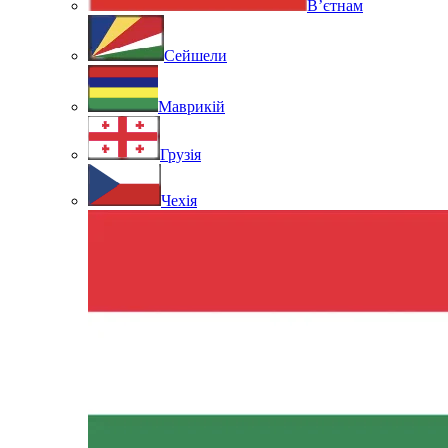
В’єтнам
Сейшели
Маврикій
Грузія
Чехія