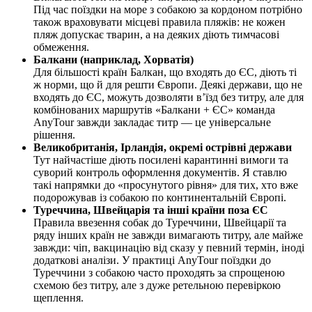
Під час поїздки на море з собакою за кордоном потрібно
також враховувати місцеві правила пляжів: не кожен
пляж допускає тварин, а на деяких діють тимчасові
обмеження.
Балкани (наприклад, Хорватія)
Для більшості країн Балкан, що входять до ЄС, діють ті
ж норми, що й для решти Європи. Деякі держави, що не
входять до ЄС, можуть дозволяти в’їзд без титру, але для
комбінованих маршрутів «Балкани + ЄС» команда
AnyTour завжди закладає титр — це універсальне
рішення.
Великобританія, Ірландія, окремі острівні держави
Тут найчастіше діють посилені карантинні вимоги та
суворий контроль оформлення документів. Я ставлю
такі напрямки до «просунутого рівня» для тих, хто вже
подорожував із собакою по континентальній Європі.
Туреччина, Швейцарія та інші країни поза ЄС
Правила ввезення собак до Туреччини, Швейцарії та
ряду інших країн не завжди вимагають титру, але майже
завжди: чіп, вакцинацію від сказу у певний термін, іноді
додаткові аналізи. У практиці AnyTour поїздки до
Туреччини з собакою часто проходять за спрощеною
схемою без титру, але з дуже ретельною перевіркою
щеплення.