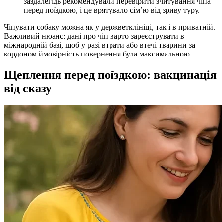
заздалегідь рекомендували перевірити зчитування чіпа
перед поїздкою, і це врятувало сім’ю від зриву туру.
Чіпувати собаку можна як у держветклініці, так і в приватній.
Важливий нюанс: дані про чіп варто зареєструвати в
міжнародній базі, щоб у разі втрати або втечі тварини за
кордоном ймовірність повернення була максимальною.
Щеплення перед поїздкою: вакцинація
від сказу