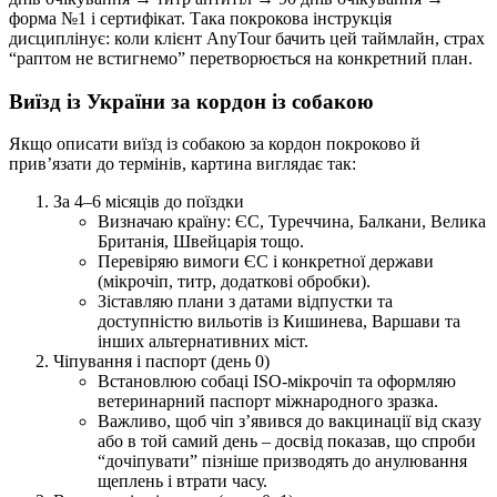
форма №1 і сертифікат. Така покрокова інструкція
дисциплінує: коли клієнт AnyTour бачить цей таймлайн, страх
“раптом не встигнемо” перетворюється на конкретний план.
Виїзд із України за кордон із собакою
Якщо описати виїзд із собакою за кордон покроково й
прив’язати до термінів, картина виглядає так:
За 4–6 місяців до поїздки
Визначаю країну: ЄС, Туреччина, Балкани, Велика
Британія, Швейцарія тощо.
Перевіряю вимоги ЄС і конкретної держави
(мікрочіп, титр, додаткові обробки).
Зіставляю плани з датами відпустки та
доступністю вильотів із Кишинева, Варшави та
інших альтернативних міст.
Чіпування і паспорт (день 0)
Встановлюю собаці ISO-мікрочіп та оформляю
ветеринарний паспорт міжнародного зразка.
Важливо, щоб чіп з’явився до вакцинації від сказу
або в той самий день – досвід показав, що спроби
“дочіпувати” пізніше призводять до анулювання
щеплень і втрати часу.