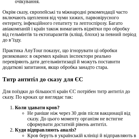
очікування.
Окрім сказу, європейські та міжнародні рекомендації часто
включають щеплення від чуми хижих, парвовірусного
ентериту, інфекційного гепатиту та лептоспірозу. Багато
авіакомпаній і країн також вимагають відмітки про обробку
від гельмінтів та ектопаразитів (кліщі, блохи) за певний період
до в’їзду.
Практика AnyTour показує, що ігнорувати ці обробки
ризиковано: в окремих країнах інспектори реально
перевіряють дати дегельмінтизації й можуть поставити
додаткові запитання, якщо обробка занадто стара.
Титр антитіл до сказу для ЄС
Для поїздки до більшості країн ЄС потрібен титр антитіл до
сказу. По кроках це виглядає так:
Коли здавати кров?
Не раніше ніж через 30 днів після вакцинації від
сказу. До цього моменту організм не встигне
сформувати достатній рівень антитіл.
Куди відправляють аналіз?
Кров беруть в українській клініці й відправляють в