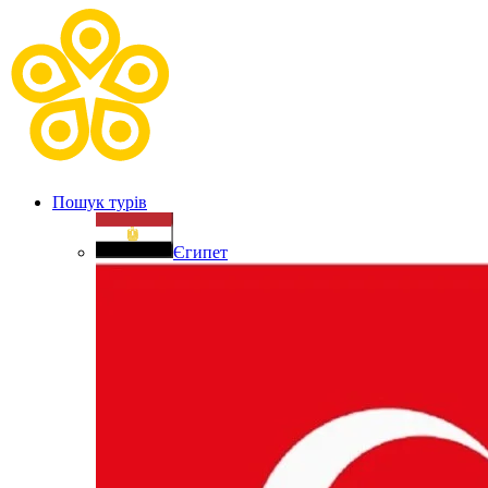
Пошук турів
Єгипет