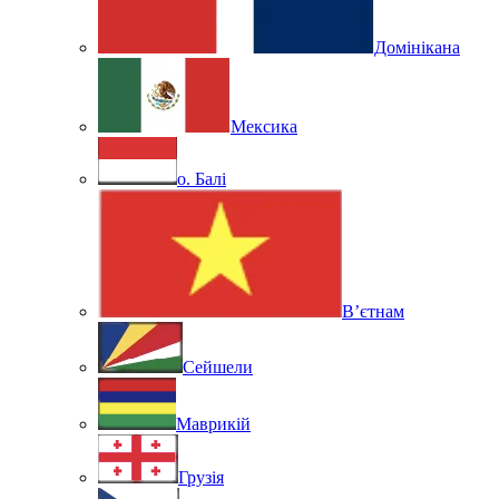
Домінікана
Мексика
о. Балі
В’єтнам
Сейшели
Маврикій
Грузія