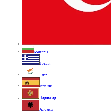
Болгарія
Греція
Кіпр
Іспанія
Чорногорія
Албанія