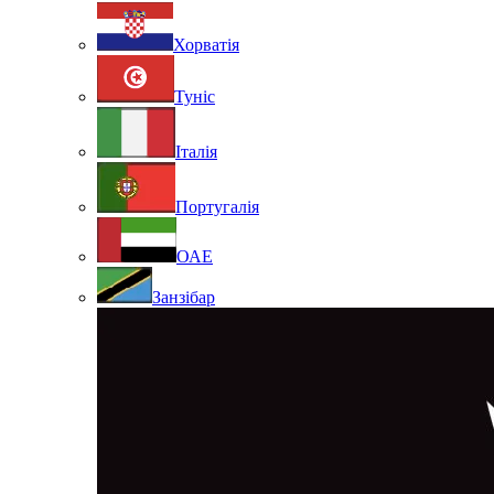
Хорватія
Туніс
Італія
Португалія
ОАЕ
Занзібар