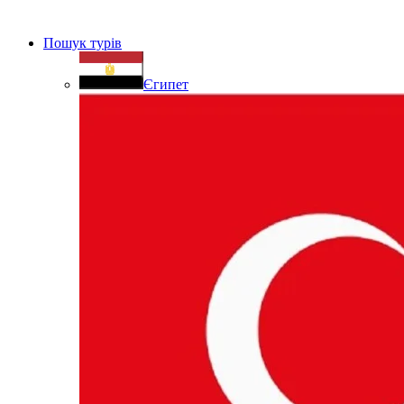
Пошук турів
Єгипет