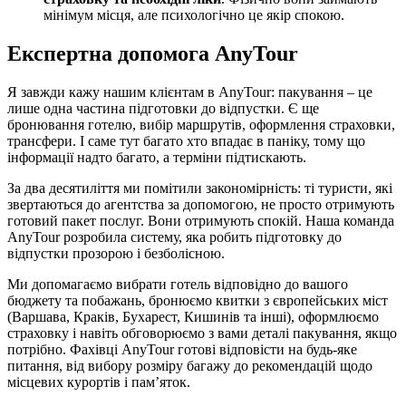
мінімум місця, але психологічно це якір спокою.
Експертна допомога AnyTour
Я завжди кажу нашим клієнтам в AnyTour: пакування – це
лише одна частина підготовки до відпустки. Є ще
бронювання готелю, вибір маршрутів, оформлення страховки,
трансфери. І саме тут багато хто впадає в паніку, тому що
інформації надто багато, а терміни підтискають.
За два десятиліття ми помітили закономірність: ті туристи, які
звертаються до агентства за допомогою, не просто отримують
готовий пакет послуг. Вони отримують спокій. Наша команда
AnyTour розробила систему, яка робить підготовку до
відпустки прозорою і безболісною.
Ми допомагаємо вибрати готель відповідно до вашого
бюджету та побажань, бронюємо квитки з європейських міст
(Варшава, Краків, Бухарест, Кишинів та інші), оформлюємо
страховку і навіть обговорюємо з вами деталі пакування, якщо
потрібно. Фахівці AnyTour готові відповісти на будь-яке
питання, від вибору розміру багажу до рекомендацій щодо
місцевих курортів і пам’яток.