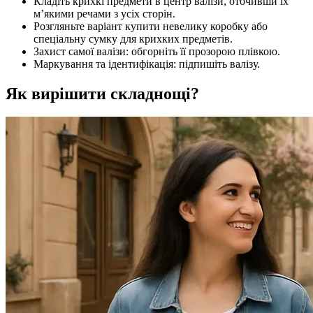
Кладіть крихкі предмети в центр валізи, оточивши їх
м’якими речами з усіх сторін.
Розгляньте варіант купити невелику коробку або
спеціальну сумку для крихких предметів.
Захист самої валізи: обгорніть її прозорою плівкою.
Маркування та ідентифікація: підпишіть валізу.
Як вирішити складнощі?