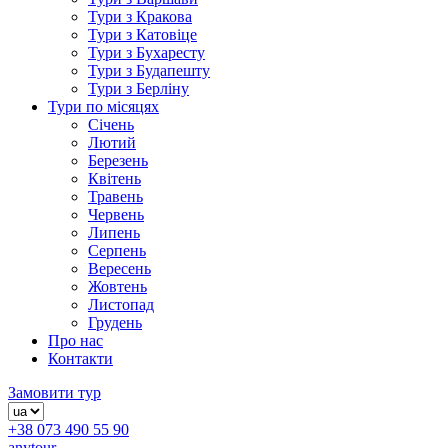
Тури з Кракова
Тури з Катовіце
Тури з Бухаресту
Тури з Будапешту
Тури з Берліну
Тури по місяцях
Січень
Лютий
Березень
Квітень
Травень
Червень
Липень
Серпень
Вересень
Жовтень
Листопад
Грудень
Про нас
Контакти
Замовити тур
+38 073 490 55 90
anytour