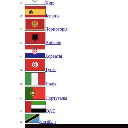
Кіпр
Іспанія
Чорногорія
Албанія
Хорватія
Туніс
Італія
Португалія
ОАЕ
Занзібар