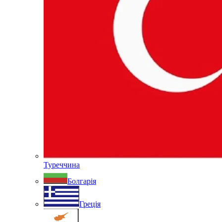
Туреччина
Болгарія
Греція