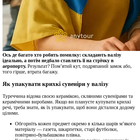
Ось де багато хто робить помилку: складають валізу
ідеально, а потім недбало ставлять її на стрічку в
аеропорту.
Результат? Пом’ятий кут, подряпаний замок або,
того гірше, втрата багажу.
Як упакувати крихкі сувеніри у валізу
Туреччина відома своєю керамікою, скляними сувенірами та
керамічними виробами. Якщо ви плануєте купувати крихкі
речі, треба знати, як їх упакувати, щоб вони дісталися додому
цілими.
Обгорніть кожен предмет окремо в кілька шарів м’якого
матеріалу — газета, шкарпетки, старі футболки,
повітряно-бульбашкова плівка.