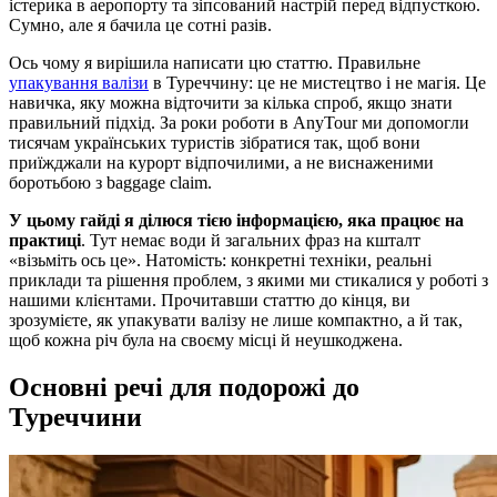
істерика в аеропорту та зіпсований настрій перед відпусткою.
Сумно, але я бачила це сотні разів.
Ось чому я вирішила написати цю статтю. Правильне
упакування валізи
в Туреччину: це не мистецтво і не магія. Це
навичка, яку можна відточити за кілька спроб, якщо знати
правильний підхід. За роки роботи в AnyTour ми допомогли
тисячам українських туристів зібратися так, щоб вони
приїжджали на курорт відпочилими, а не виснаженими
боротьбою з baggage claim.
У цьому гайді я ділюся тією інформацією, яка працює на
практиці
. Тут немає води й загальних фраз на кшталт
«візьміть ось це». Натомість: конкретні техніки, реальні
приклади та рішення проблем, з якими ми стикалися у роботі з
нашими клієнтами. Прочитавши статтю до кінця, ви
зрозумієте, як упакувати валізу не лише компактно, а й так,
щоб кожна річ була на своєму місці й неушкоджена.
Основні речі для подорожі до
Туреччини