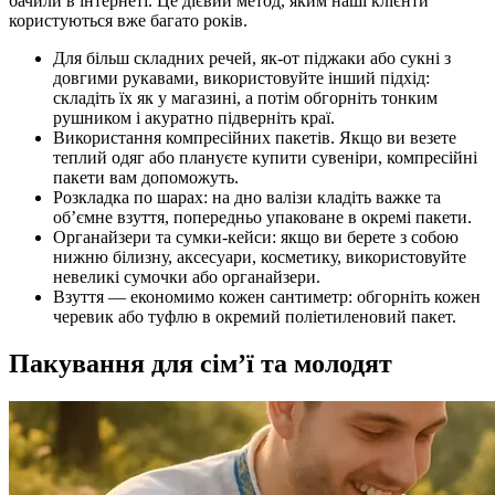
бачили в інтернеті. Це дієвий метод, яким наші клієнти
користуються вже багато років.
Для більш складних речей, як-от піджаки або сукні з
довгими рукавами, використовуйте інший підхід:
складіть їх як у магазині, а потім обгорніть тонким
рушником і акуратно підверніть краї.
Використання компресійних пакетів. Якщо ви везете
теплий одяг або плануєте купити сувеніри, компресійні
пакети вам допоможуть.
Розкладка по шарах: на дно валізи кладіть важке та
об’ємне взуття, попередньо упаковане в окремі пакети.
Органайзери та сумки-кейси: якщо ви берете з собою
нижню білизну, аксесуари, косметику, використовуйте
невеликі сумочки або органайзери.
Взуття — економимо кожен сантиметр: обгорніть кожен
черевик або туфлю в окремий поліетиленовий пакет.
Пакування для сім’ї та молодят