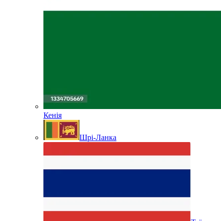
Кенія
Шрі-Ланка