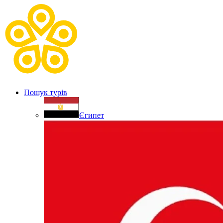
Пошук турів
Єгипет