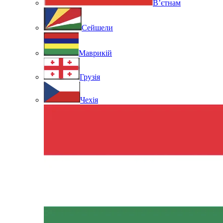
В’єтнам
Сейшели
Маврикій
Грузія
Чехія