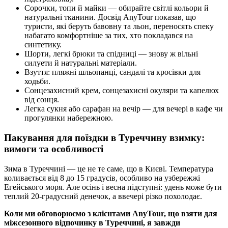
Сорочки, топи й майки — обирайте світлі кольори й
натуральні тканини. Досвід AnyTour показав, що
туристи, які беруть бавовну та льон, переносять спеку
набагато комфортніше за тих, хто покладався на
синтетику.
Шорти, легкі брюки та спідниці — знову ж вільні
силуети й натуральні матеріали.
Взуття: пляжні шльопанці, сандалі та кросівки для
ходьби.
Сонцезахисний крем, сонцезахисні окуляри та капелюх
від сонця.
Легка сукня або сарафан на вечір — для вечері в кафе чи
прогулянки набережною.
Пакування для поїздки в Туреччину взимку:
вимоги та особливості
Зима в Туреччині — це не те саме, що в Києві. Температура
коливається від 8 до 15 градусів, особливо на узбережжі
Егейського моря. Але осінь і весна підступні: удень може бути
теплий 20‑градусний денечок, а ввечері різко похолодає.
Коли ми обговорюємо з клієнтами AnyTour, що взяти для
міжсезонного відпочинку в Туреччині, я завжди