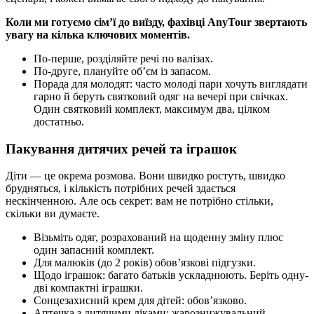
Коли ми готуємо сім’ї до виїзду, фахівці AnyTour звертають
увагу на кілька ключових моментів.
По-перше, розділяйте речі по валізах.
По-друге, плануйте об’єм із запасом.
Порада для молодят: часто молоді пари хочуть виглядати
гарно й беруть святковий одяг на вечері при свічках.
Один святковий комплект, максимум два, цілком
достатньо.
Пакування дитячих речей та іграшок
Діти — це окрема розмова. Вони швидко ростуть, швидко
брудняться, і кількість потрібних речей здається
нескінченною. Але ось секрет: вам не потрібно стільки,
скільки ви думаєте.
Візьміть одяг, розрахований на щоденну зміну плюс
один запасний комплект.
Для малюків (до 2 років) обов’язкові підгузки.
Щодо іграшок: багато батьків ускладнюють. Беріть одну-
дві компактні іграшки.
Сонцезахисний крем для дітей: обов’язково.
Аптечка з дитячими ліками: жарознижувальний