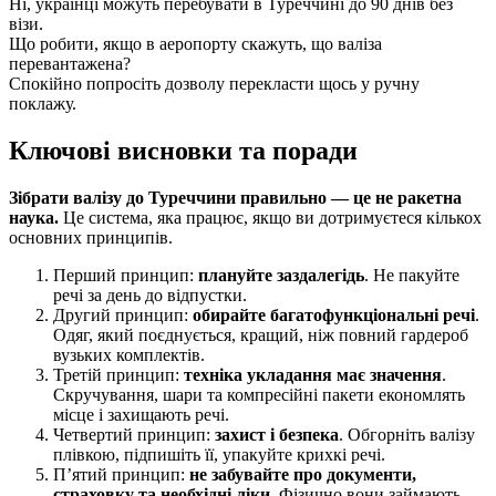
Ні, українці можуть перебувати в Туреччині до 90 днів без
візи.
Що робити, якщо в аеропорту скажуть, що валіза
перевантажена?
Спокійно попросіть дозволу перекласти щось у ручну
поклажу.
Ключові висновки та поради
Зібрати валізу до Туреччини правильно — це не ракетна
наука.
Це система, яка працює, якщо ви дотримуєтеся кількох
основних принципів.
Перший принцип:
плануйте заздалегідь
. Не пакуйте
речі за день до відпустки.
Другий принцип:
обирайте багатофункціональні речі
.
Одяг, який поєднується, кращий, ніж повний гардероб
вузьких комплектів.
Третій принцип:
техніка укладання має значення
.
Скручування, шари та компресійні пакети економлять
місце і захищають речі.
Четвертий принцип:
захист і безпека
. Обгорніть валізу
плівкою, підпишіть її, упакуйте крихкі речі.
П’ятий принцип:
не забувайте про документи,
страховку та необхідні ліки
. Фізично вони займають