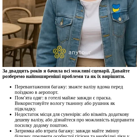
За двадцять років я бачила всі можливі сценарії. Давайте
розберемо найпоширеніші проблеми та як їх вирішити.
Перевантаження багажу: зважте валізу вдома перед
поїздкою в аеропорт.
Пом’ята одяг: в готелі майже завжди є праска.
Використовуйте вологу тканину або рушник як
підкладку.
Недостаток місця для сувенірів: або візьміть додаткову
дешеву валізу, або дізнайтеся про можливість відправити
посилку додому поштою.
Затримка або втрата багажу: завжди майте змінну
білизну, предмети особистої гігієни та необхідні ліки у