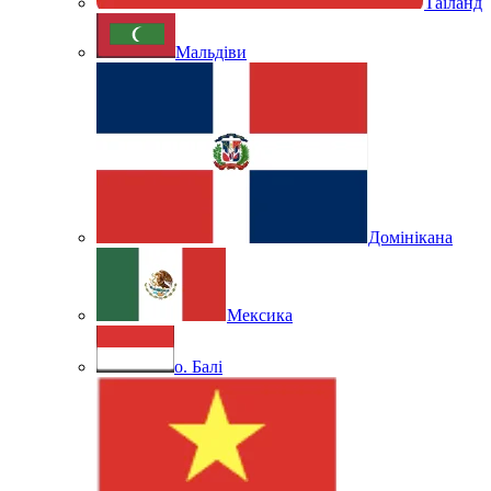
Таїланд
Мальдіви
Домінікана
Мексика
о. Балі