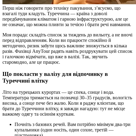
Перш ніж говорити про техніку пакування, з’ясуємо, що
взагалі туди кладуть. Туреччина — країна з доволі
передбачуваним кліматом і гарною інфраструктурою, але це
не означає, що можна пливти за течією і брати речі навмання.
Моя порада: складіть список за тиждень до вильоту, а не вночі
перед відправленням. Коли ви працюєте спокійно й
методично, ризик забути щось важливе знижується в кілька
разів. Фахівці AnyTour радять навіть роздрукувати цей список
і галочкою відмічати, що вже в валізі. Так, звучить
старомодно, але це працює.
Що покласти у валізу для відпочинку в
Туреччині влітку
Літо на турецьких курортах — це спека, сонце і вода.
Температура тримається на позначці 30–35 градусів, вологість
висока, а сонце пече без жалю. Коли я раджу клієнтам, що
брати до Туреччини влітку, я завжди нагадую: тут не місце
важкому одягу та осіннім курткам.
Почніть з базових речей. Вам потрібно мінімум два-три
купальники (один носіть, один сохне, третій —
підстраховка).