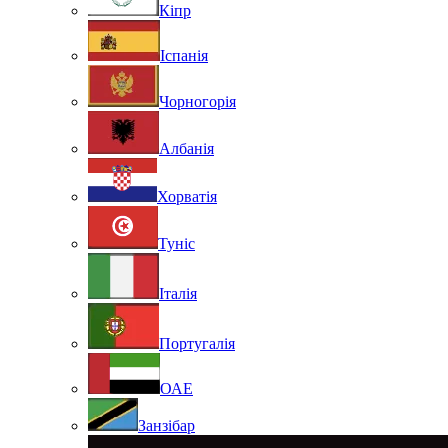
Кіпр
Іспанія
Чорногорія
Албанія
Хорватія
Туніс
Італія
Португалія
ОАЕ
Занзібар