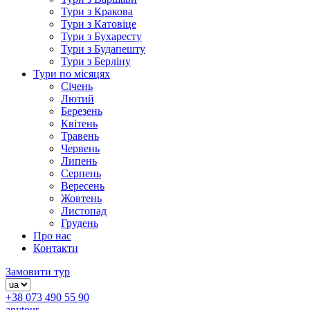
Тури з Кракова
Тури з Катовіце
Тури з Бухаресту
Тури з Будапешту
Тури з Берліну
Тури по місяцях
Січень
Лютий
Березень
Квітень
Травень
Червень
Липень
Серпень
Вересень
Жовтень
Листопад
Грудень
Про нас
Контакти
Замовити тур
+38 073 490 55 90
anytour