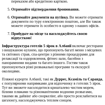
переказом або кредитною карткою.
Отримайте підтвердження бронювання.
Отримайте документи на путівку.
Ви можете отримати
документи по туру електронною поштою, але Ви також
можете отримати їх особисто в одному з наших офісів.
Прибудьте на місце та насолоджуйтесь своєю
відпусткою!
Інфраструктура готелів 5 зірок в Албанії
включає ресторани
з вишуканою кухнею, що пропонують багаті меню з місцевих
та світових страв, спа-центри з різними процедурами для
релаксації та оздоровлення, фітнес-зали, басейни з
панорамними видами та багато іншого. Гостям також
пропонуються різні розважальні програми та екскурсії
околицями.
Пляжні курорти Албанії, такі як
Дуррес, Ксаміль та Саранда
,
є популярними напрямками для відпочинку в готелях 5 зірок.
Тут ви зможете насолодитися кришталево чистим морем,
білими пляжами та різноманітними водними розвагами,
такими як дайвінг або сноркелінг, або просто розслабитися на
шезлонгу, насолоджуючись теплим сонцем.