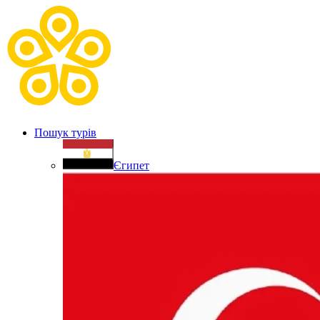
Пошук турів
Єгипет