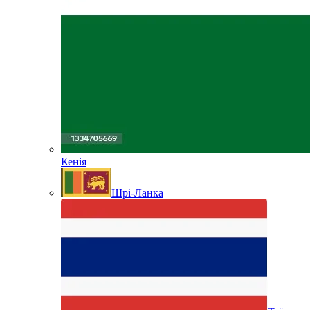
Кенія
Шрі-Ланка