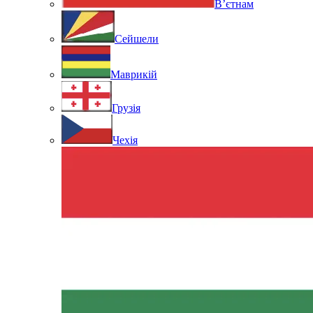
В’єтнам
Сейшели
Маврикій
Грузія
Чехія