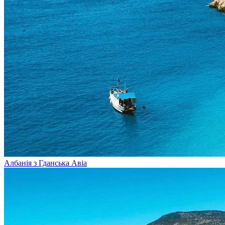
Албанія з Гданська
Авіа