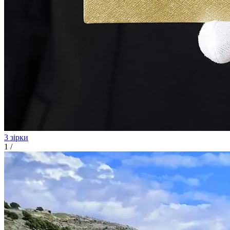
3 зірки
1
/