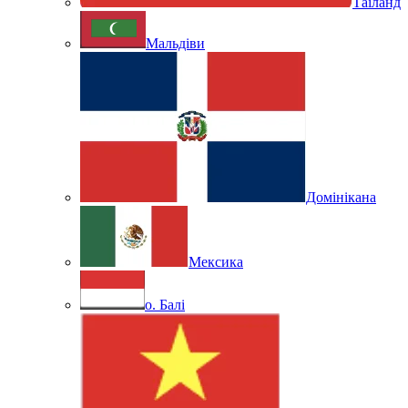
Таїланд
Мальдіви
Домінікана
Мексика
о. Балі