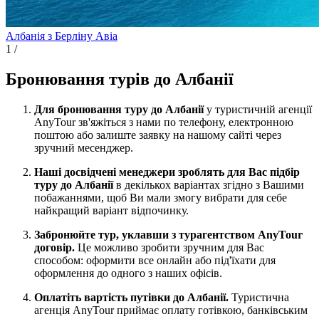
Албанія з Берліну
Авіа
1
/
Бронювання турів до Албанії
Для бронювання туру до Албанії
у туристичній агенції
AnyTour зв'яжіться з нами по телефону, електронною
поштою або залиште заявку на нашому сайті через
зручний месенджер.
Наші досвідчені менеджери зроблять для Вас підбір
туру до Албанії
в декількох варіантах згідно з Вашими
побажаннями, щоб Ви мали змогу вибрати для себе
найкращий варіант відпочинку.
Забронюйте тур, уклавши з турагентством AnyTour
договір.
Це можливо зробити зручним для Вас
способом: оформити все онлайн або під'їхати для
оформлення до одного з наших офісів.
Оплатіть вартість путівки до Албанії.
Туристична
агенція AnyTour приймає оплату готівкою, банківським