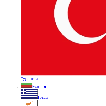
Туреччина
Болгарія
Греція