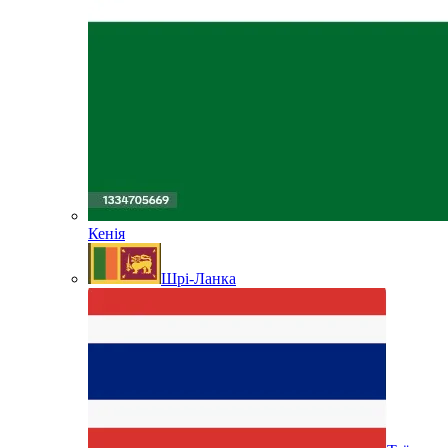
Кенія
Шрі-Ланка