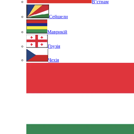
В’єтнам
Сейшели
Маврикій
Грузія
Чехія