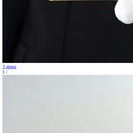
3 зірки
1
/