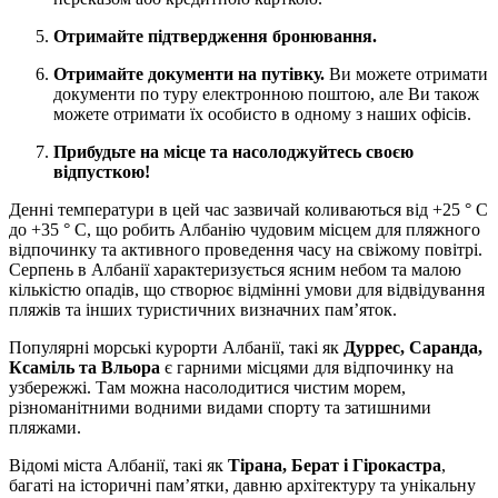
Отримайте підтвердження бронювання.
Отримайте документи на путівку.
Ви можете отримати
документи по туру електронною поштою, але Ви також
можете отримати їх особисто в одному з наших офісів.
Прибудьте на місце та насолоджуйтесь своєю
відпусткою!
Денні температури в цей час зазвичай коливаються від +25 ° C
до +35 ° C, що робить Албанію чудовим місцем для пляжного
відпочинку та активного проведення часу на свіжому повітрі.
Серпень в Албанії характеризується ясним небом та малою
кількістю опадів, що створює відмінні умови для відвідування
пляжів та інших туристичних визначних пам’яток.
Популярні морські курорти Албанії, такі як
Дуррес, Саранда,
Ксаміль та Вльора
є гарними місцями для відпочинку на
узбережжі. Там можна насолодитися чистим морем,
різноманітними водними видами спорту та затишними
пляжами.
Відомі міста Албанії, такі як
Тірана, Берат і Гірокастра
,
багаті на історичні пам’ятки, давню архітектуру та унікальну