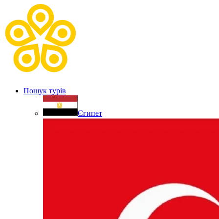
Пошук турів
Єгипет