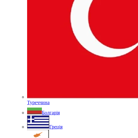
Туреччина
Болгарія
Греція