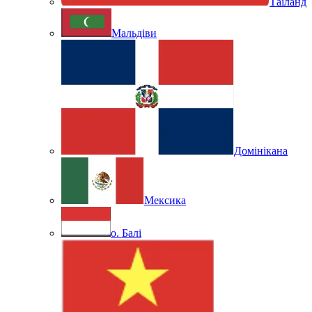
Таїланд
Мальдіви
Домінікана
Мексика
о. Балі