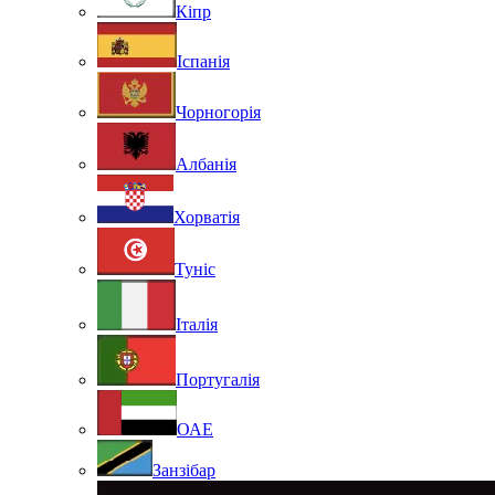
Кіпр
Іспанія
Чорногорія
Албанія
Хорватія
Туніс
Італія
Португалія
ОАЕ
Занзібар