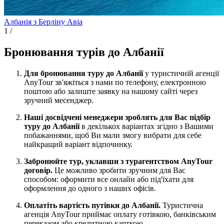
Албанія з Берліну
Авіа
1
/
Бронювання турів до Албанії
Для бронювання туру до Албанії
у туристичній агенції
AnyTour зв'яжіться з нами по телефону, електронною
поштою або залиште заявку на нашому сайті через
зручний месенджер.
Наші досвідчені менеджери зроблять для Вас підбір
туру до Албанії
в декількох варіантах згідно з Вашими
побажаннями, щоб Ви мали змогу вибрати для себе
найкращий варіант відпочинку.
Забронюйте тур, уклавши з турагентством AnyTour
договір.
Це можливо зробити зручним для Вас
способом: оформити все онлайн або під'їхати для
оформлення до одного з наших офісів.
Оплатіть вартість путівки до Албанії.
Туристична
агенція AnyTour приймає оплату готівкою, банківським
переказом або кредитною карткою.