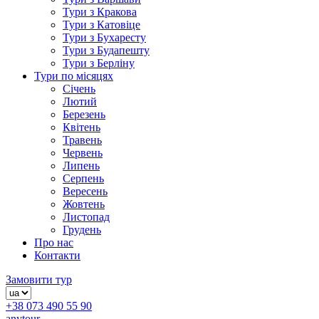
Тури з Кракова
Тури з Катовіце
Тури з Бухаресту
Тури з Будапешту
Тури з Берліну
Тури по місяцях
Січень
Лютий
Березень
Квітень
Травень
Червень
Липень
Серпень
Вересень
Жовтень
Листопад
Грудень
Про нас
Контакти
Замовити тур
+38 073 490 55 90
anytour