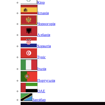
Кіпр
Іспанія
Чорногорія
Албанія
Хорватія
Туніс
Італія
Португалія
ОАЕ
Занзібар