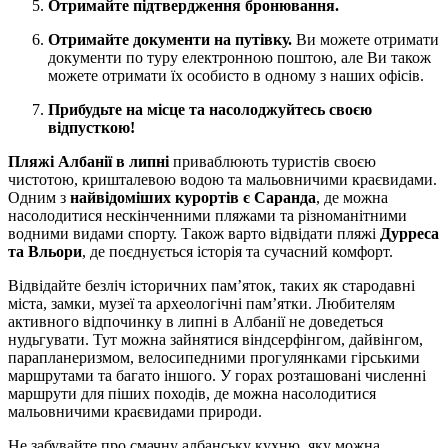
Отримайте підтвердження бронювання.
Отримайте документи на путівку.
Ви можете отримати
документи по туру електронною поштою, але Ви також
можете отримати їх особисто в одному з наших офісів.
Прибудьте на місце та насолоджуйтесь своєю
відпусткою!
Пляжі Албанії в липні
приваблюють туристів своєю
чистотою, кришталевою водою та мальовничими краєвидами.
Одним з
найвідоміших курортів є Саранда
, де можна
насолодитися нескінченними пляжами та різноманітними
водними видами спорту. Також варто відвідати пляжі
Дурреса
та Вльори
, де поєднується історія та сучасний комфорт.
Відвідайте безліч історичних пам’яток, таких як стародавні
міста, замки, музеї та археологічні пам’ятки. Любителям
активного відпочинку в липні в Албанії не доведеться
нудьгувати. Тут можна зайнятися віндсерфінгом, дайвінгом,
парапланеризмом, велосипедними прогулянками гірськими
маршрутами та багато іншого. У горах розташовані численні
маршрути для піших походів, де можна насолодитися
мальовничими краєвидами природи.
Не забувайте про смачну албанську кухню, яку можна