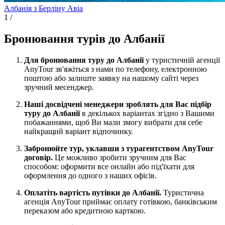
Албанія з Берліну
Авіа
1
/
Бронювання турів до Албанії
Для бронювання туру до Албанії
у туристичній агенції
AnyTour зв'яжіться з нами по телефону, електронною
поштою або залиште заявку на нашому сайті через
зручний месенджер.
Наші досвідчені менеджери зроблять для Вас підбір
туру до Албанії
в декількох варіантах згідно з Вашими
побажаннями, щоб Ви мали змогу вибрати для себе
найкращий варіант відпочинку.
Забронюйте тур, уклавши з турагентством AnyTour
договір.
Це можливо зробити зручним для Вас
способом: оформити все онлайн або під'їхати для
оформлення до одного з наших офісів.
Оплатіть вартість путівки до Албанії.
Туристична
агенція AnyTour приймає оплату готівкою, банківським
переказом або кредитною карткою.