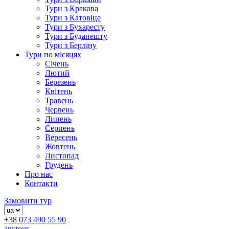
Тури з Кракова
Тури з Катовіце
Тури з Бухаресту
Тури з Будапешту
Тури з Берліну
Тури по місяцях
Січень
Лютий
Березень
Квітень
Травень
Червень
Липень
Серпень
Вересень
Жовтень
Листопад
Грудень
Про нас
Контакти
Замовити тур
+38 073 490 55 90
anytour