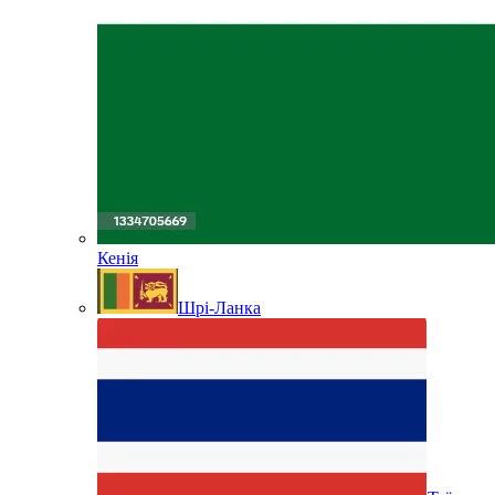
Кенія
Шрі-Ланка