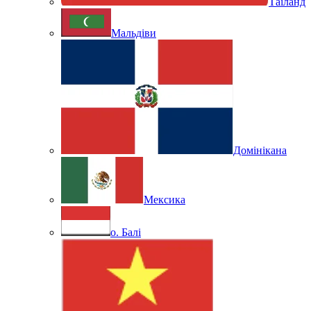
Таїланд
Мальдіви
Домінікана
Мексика
о. Балі