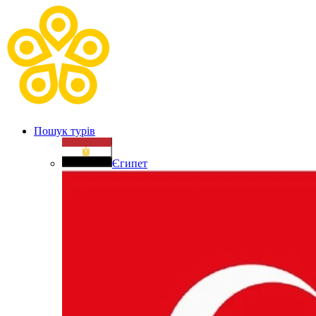
Пошук турів
Єгипет