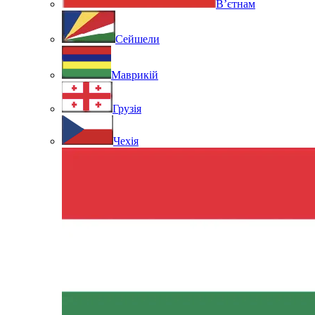
В’єтнам
Сейшели
Маврикій
Грузія
Чехія