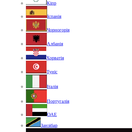
Кіпр
Іспанія
Чорногорія
Албанія
Хорватія
Туніс
Італія
Португалія
ОАЕ
Занзібар