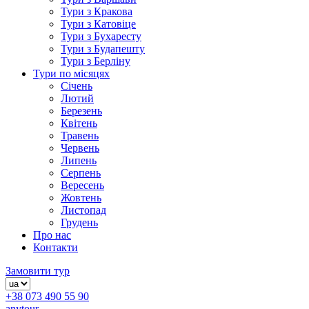
Тури з Кракова
Тури з Катовіце
Тури з Бухаресту
Тури з Будапешту
Тури з Берліну
Тури по місяцях
Січень
Лютий
Березень
Квітень
Травень
Червень
Липень
Серпень
Вересень
Жовтень
Листопад
Грудень
Про нас
Контакти
Замовити тур
+38 073 490 55 90
anytour