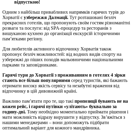
відпусткою!
Одним з найбільш привабливих напрямків гарячих турів до
Хорватії є
узбережжя Далмації.
Тут розташовані безліч
прекрасних готелів, що пропонують своїм гостям різноманітні
розваги та послуги: від SPA-процедур та ресторанів з
вишуканою кухнею до організації екскурсій історичними
пам’ятками регіону.
Для любителів активного відпочинку Хорватія також
пропонує безліч можливостей: від водних видів спорту на
узбережжі до піших походів мальовничими національними
парками та заповідниками.
Гарячі тури до Хорватії з проживанням в готелях 4 зірки
стають все більш популярними
серед туристів, які бажають
отримати високу якість сервісу та незабутні враження від
відпочинку в цій дивовижній країні.
Важливо пам’ятати про те, що такі
пропозиції бувають не на
кожен рейс, і гарячі путівки «улітають» буквально за
годину-дві.
Тому необхідно моментально приймати рішення і
мати можливість відразу вирушити у відпустку. Зв’яжіться з
нашими менеджерами – вони допоможуть підібрати
оптимальний варіант для кожного мандрівника.