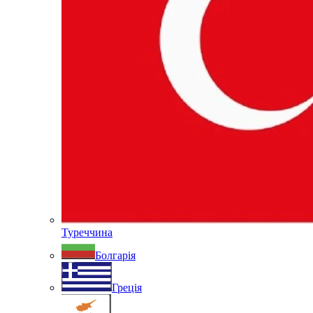
Туреччина
Болгарія
Греція