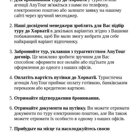
агенції AnyTour зв'яжіться з нами по телефону,
електронною поштою або залиште заявку на нашому
сайті через зручний месенджер.
Наші досвідчені менеджери зроблять для Вас підбір
туру до Хорватії
в декількох варіантах згідно з Вашими
побажаннями, щоб Ви мали змогу вибрати для себе
найкращий варіант відпочинку.
Забронюйте тур, уклавши з турагентством AnyTour
договір.
Це можливо зробити зручним для Вас
способом: оформити все онлайн або під'їхати для
оформлення до одного з наших офісів.
Оплатіть вартість путівки до Хорватії.
Туристична
агенція AnyTour приймає оплату готівкою, банківським
переказом або кредитною карткою.
Отримайте підтвердження бронювання.
Отримайте документи на путівку.
Ви можете отримати
документи по туру електронною поштою, але Ви також
можете отримати їх особисто в одному з наших офісів.
Прибудьте на місце та насолоджуйтесь своєю