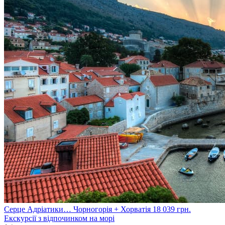
Серце Адріатики… Чорногорія + Хорватія
18 039
грн.
Екскурсії з відпочинком на морі