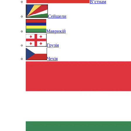
В’єтнам
Сейшели
Маврикій
Грузія
Чехія