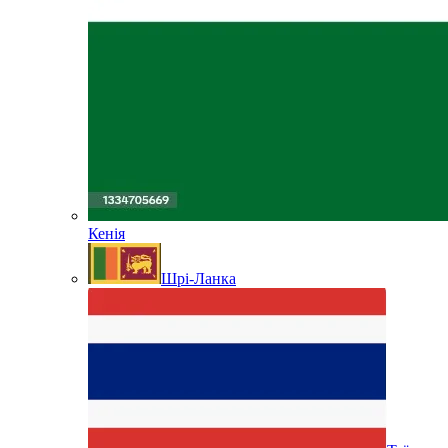
Кенія
Шрі-Ланка