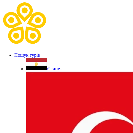
Пошук турів
Єгипет