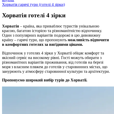
Хорватія гарячі тури (готелі 4 зірки)
Хорватія готелі
4 зірки
Хорватія
– країна, яка приваблює туристів унікальною
красою, багатою історією та різноманітністю відпочинку.
Один з популярних варіантів подорожі в цю дивовижну
країну – гарячі тури, що пропонують
можливість відпочити
в комфортних готелях за вигідними цінами.
Відпочинок у готелях 4 зірки у Хорватії обіцяє комфорт та
якісний сервіс на високому рівні. Гості можуть обирати з
різноманітних варіантів проживання, від готелів на березі
моря з власним пляжем до готелів у старовинних містах, що
занурюють у атмосферу старовинної культури та архітектури.
Пропонуємо широкий вибір турів до Хорватії.