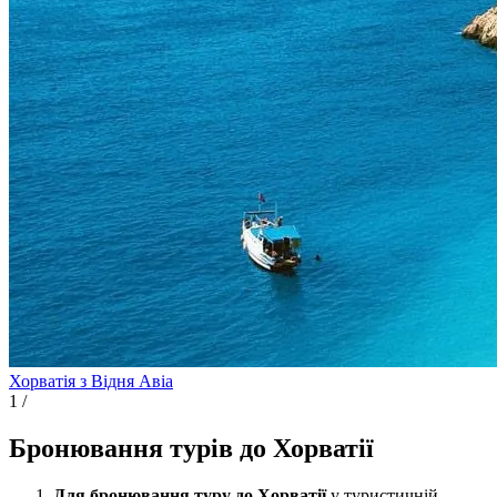
Хорватія з Відня
Авіа
1
/
Бронювання турів до Хорватії
Для бронювання туру до Хорватії
у туристичній