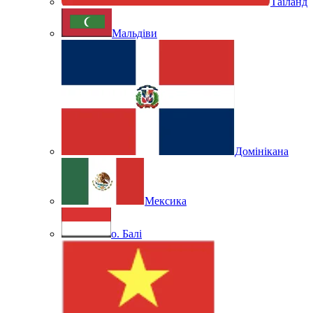
Таїланд
Мальдіви
Домінікана
Мексика
о. Балі