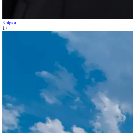
3 зірки
1
/